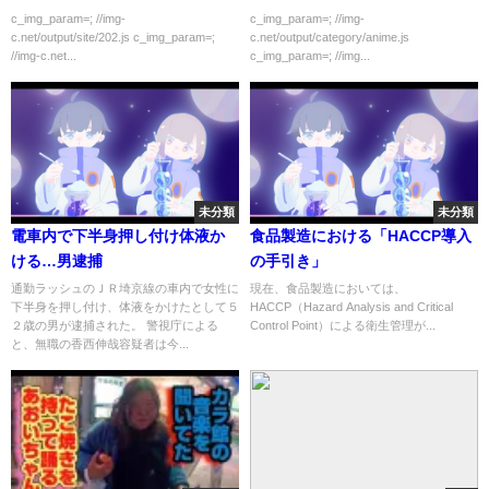
c_img_param=; //img-
c_img_param=; //img-
c.net/output/site/202.js c_img_param=;
c.net/output/category/anime.js
//img-c.net...
c_img_param=; //img...
未分類
未分類
電車内で下半身押し付け体液か
食品製造における「HACCP導入
ける…男逮捕
の手引き」
通勤ラッシュのＪＲ埼京線の車内で女性に
現在、食品製造においては、
下半身を押し付け、体液をかけたとして５
HACCP（Hazard Analysis and Critical
２歳の男が逮捕された。 警視庁による
Control Point）による衛生管理が...
と、無職の香西伸哉容疑者は今...