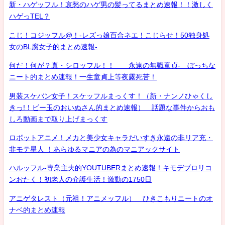
新・ハゲッフル！哀愁のハゲ男の髪ってるまとめ速報！！激しく
ハゲっTEL？
こじ！コジッフル@！-レズっ娘百合ネエ！こじらせ！50独身処
女のBL腐女子的まとめ速報-
何だ！何が？真・シロッフル！！ 永遠の無職童貞- ぼっちな
ニート的まとめ速報！一生童貞上等夜露死苦！
男装スケバン女子！スケッフルまっくす！（新・ナンノひゃくし
きっ!！ビー玉のおいぬさん的まとめ速報） 話題な事件からおも
しろ動画まで取り上げまっくす
ロボットアニメ！メカと美少女キャラだいすき永遠の非リア充・
非モテ星人 ！あらゆるマニアの為のマニアックサイト
ハルッフル-専業主夫的YOUTUBERまとめ速報！キモデブロリコ
ンおたく！初老人の介護生活！激動の1750日
アニゲタレスト（元祖！アニメッフル） ひきこもりニートのオ
ナベ的まとめ速報