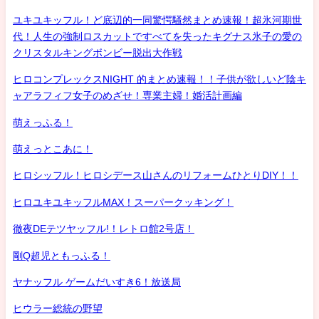
ユキユキッフル！ど底辺的一同驚愕騒然まとめ速報！超氷河期世
代！人生の強制ロスカットですべてを失ったキグナス氷子の愛の
クリスタルキングボンビー脱出大作戦
ヒロコンプレックスNIGHT 的まとめ速報！！子供が欲しいど陰キ
ャアラフィフ女子のめざせ！専業主婦！婚活計画編
萌えっふる！
萌えっとこあに！
ヒロシッフル！ヒロシデース山さんのリフォームひとりDIY！！
ヒロユキユキッフルMAX！スーパークッキング！
徹夜DEテツヤッフル!！レトロ館2号店！
剛Q超児ともっふる！
ヤナッフル ゲームだいすき6！放送局
ヒウラー総統の野望