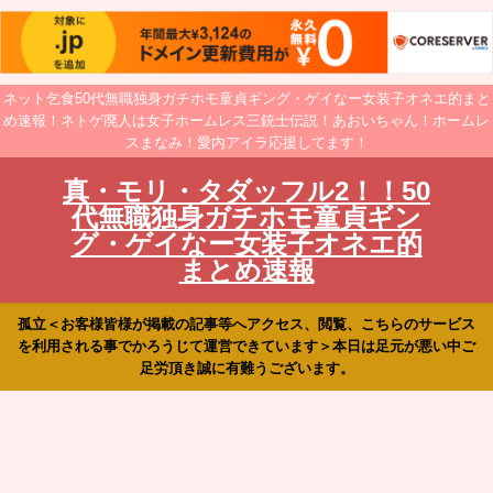
ネット乞食50代無職独身ガチホモ童貞ギング・ゲイなー女装子オネエ的まと
め速報！ネトゲ廃人は女子ホームレス三銃士伝説！あおいちゃん！ホームレ
スまなみ！愛内アイラ応援してます！
真・モリ・タダッフル2！！50
代無職独身ガチホモ童貞ギン
グ・ゲイなー女装子オネエ的
まとめ速報
孤立＜お客様皆様が掲載の記事等へアクセス、閲覧、こちらのサービス
を利用される事でかろうじて運営できています＞本日は足元が悪い中ご
足労頂き誠に有難うございます。