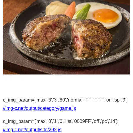
c_img_param=['max','6','3','80','normal','FFFFFF','on','sp','9'];
//img-c.net/output/category/game.js
c_img_param=['max','3','1','0','list','0009FF','off','pc','14'];
//img-c.net/output/site/292.js