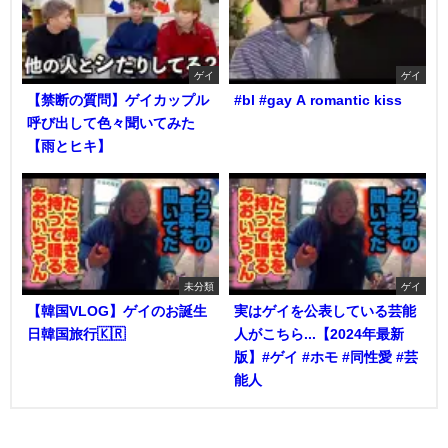
ゲイ
ゲイ
【禁断の質問】ゲイカップル
#bl #gay A romantic kiss
呼び出して色々聞いてみた
【雨とヒキ】
未分類
ゲイ
【韓国VLOG】ゲイのお誕生
実はゲイを公表している芸能
日韓国旅行🇰🇷
人がこちら...【2024年最新
版】#ゲイ #ホモ #同性愛 #芸
能人