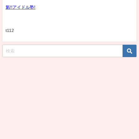
魁!!アイドル塾!
t112
koshirohiroko39jp All Rights Reserved.