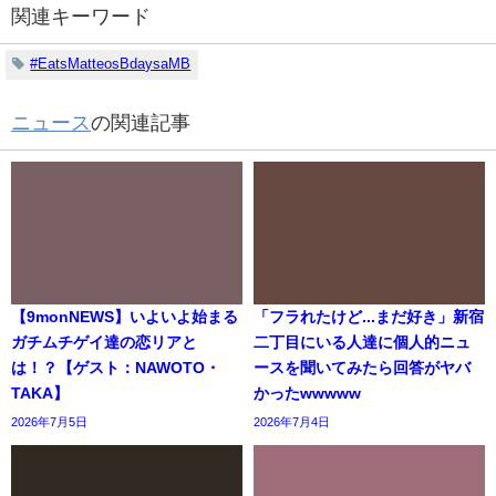
関連キーワード
#EatsMatteosBdaysaMB
ニュース
の関連記事
【9monNEWS】いよいよ始まる
「フラれたけど...まだ好き」新宿
ガチムチゲイ達の恋リアと
二丁目にいる人達に個人的ニュ
は！？【ゲスト：NAWOTO・
ースを聞いてみたら回答がヤバ
TAKA】
かったwwwww
2026年7月5日
2026年7月4日