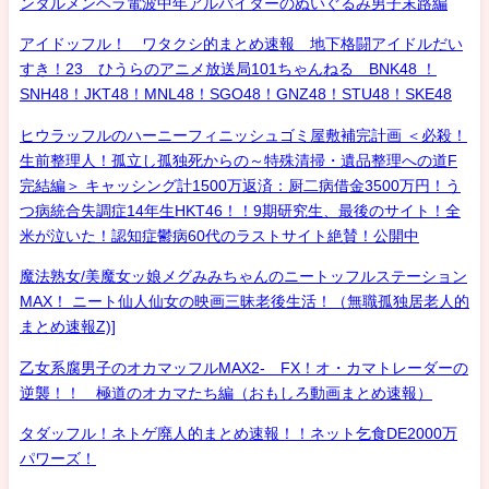
ンタルメンヘラ電波中年アルバイターのぬいぐるみ男子末路編
アイドッフル！ ワタクシ的まとめ速報 地下格闘アイドルだい
すき！23 ひうらのアニメ放送局101ちゃんねる BNK48 ！
SNH48！JKT48！MNL48！SGO48！GNZ48！STU48！SKE48
ヒウラッフルのハーニーフィニッシュゴミ屋敷補完計画 ＜必殺！
生前整理人！孤立し孤独死からの～特殊清掃・遺品整理への道F
完結編＞ キャッシング計1500万返済：厨二病借金3500万円！う
つ病統合失調症14年生HKT46！！9期研究生、最後のサイト！全
米が泣いた！認知症鬱病60代のラストサイト絶賛！公開中
魔法熟女/美魔女ッ娘メグみみちゃんのニートッフルステーション
MAX！ ニート仙人仙女の映画三昧老後生活！（無職孤独居老人的
まとめ速報Z)]
乙女系腐男子のオカマッフルMAX2- FX！オ・カマトレーダーの
逆襲！！ 極道のオカマたち編（おもしろ動画まとめ速報）
タダッフル！ネトゲ廃人的まとめ速報！！ネット乞食DE2000万
パワーズ！