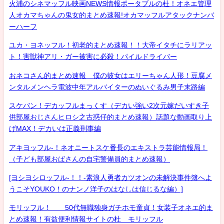
火浦のシネマッフル映画NEWS情報ポータブルの杜！オネエ管理
人オカマちゃんの鬼女的まとめ速報!オカマッフルアタックナンバ
ーハーフ
ユカ・ヨネッフル！初老的まとめ速報！！大帝イタチにラリアッ
ト！害獣神アリ・ガー被害に必殺！パイルドライバー
おネコさん的まとめ速報 僕の彼女はエリーちゃん人形！豆腐メ
ンタルメンヘラ電波中年アルバイターのぬいぐるみ男子末路編
スケバン！デカッフルまっくす（デカい強い2次元嫁だいすき子
供部屋おじさんヒロシ之古惑仔的まとめ速報）話題な動画取り上
げMAX！デカいは正義刑事編
アキヨッフル-！ネオニートスケ番長のエキストラ芸能情報局！
（子ども部屋おばさんの自宅警備員的まとめ速報）
[ヨシヨシロッフル-！！-素浪人勇者カツオンの未解決事件簿へよ
うこそYOUKO！のナンノ洋子のはなしは信じるな編）]
モリッフル！ 50代無職独身ガチホモ童貞！女装子オネエ的ま
とめ速報！有益便利情報サイトの杜 モリッフル