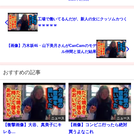
工場で働いてるんだが、新人の女にクッソムカつく
ｗｗｗｗｗ
【画像】乃木坂46・山下美月さんがCanCamのモデ
ル仲間と並んだ結果
おすすめの記事
ニュース
ニュース
【衝撃画像】大谷、真美子にキ
【画像】コンビニ行ったら絶対
レる…
買うよなこれ