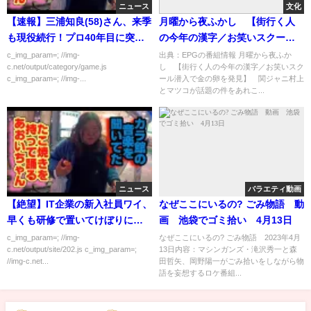
ニュース
文化
【速報】三浦知良(58)さん、来季
月曜から夜ふかし 【街行く人
も現役続行！プロ40年目に突入
の今年の漢字／お笑いスクール
ｗｗｗｗｗｗ
潜入で金の卵を発見】 [字]…の
c_img_param=; //img-
出典：EPGの番組情報 月曜から夜ふか
c.net/output/category/game.js
し 【街行く人の今年の漢字／お笑いスク
番組内容解析まとめ
c_img_param=; //img-...
ール潜入で金の卵を発見】 関ジャニ村上
とマツコが話題の件をあれこ...
ニュース
バラエティ動画
【絶望】IT企業の新入社員ワイ、
なぜここにいるの? ごみ物語 動
早くも研修で置いてけぼりにな
画 池袋でゴミ拾い 4月13日
りガチで絶望・・・
c_img_param=; //img-
なぜここにいるの? ごみ物語 2023年4月
c.net/output/site/202.js c_img_param=;
13日内容：マシンガンズ・滝沢秀一と森
//img-c.net...
田哲矢、岡野陽一がごみ拾いをしながら物
語を妄想するロケ番組...