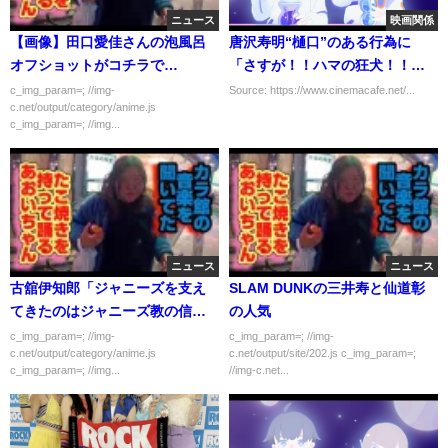
ニュース
映画関係
【画像】田口愛佳さんの泡風呂
唐沢寿明“樋口”のある行為に
オフショットがコチラで
「さすが！！ハマの狂犬！！」
す！！！！！
の声、ECU緒方の“あだ名”にも
c_img_param=; //img-
Source: https://www.cinemacafe.net/...
c.net/output/category/anime.js
注目集まる…「ボイスII 」9話
c_img_param=; //img...
ニュース
ニュース
古舘伊知郎「ジャニーズを支え
SLAM DUNKの三井寿と仙道彰
てきたのはジャニーズ教の信者
の人気
さん」→ファン大激怒
c_img_param=; //img-
c_img_param=; //img-
c.net/output/category/anime.js
c.net/output/site/202.js c_img_param=;
c_img_param=; //img...
//img-c.net...