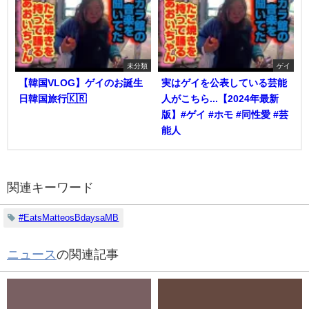
未分類
ゲイ
【韓国VLOG】ゲイのお誕生
実はゲイを公表している芸能
日韓国旅行🇰🇷
人がこちら...【2024年最新
版】#ゲイ #ホモ #同性愛 #芸
能人
関連キーワード
#EatsMatteosBdaysaMB
ニュース
の関連記事