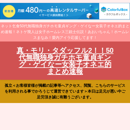
ネット乞食50代無職独身ガチホモ童貞ギング・ゲイなー女装子オネエ的まと
め速報！ネトゲ廃人は女子ホームレス三銃士伝説！あおいちゃん！ホームレ
スまなみ！愛内アイラ応援してます！
真・モリ・タダッフル2！！50
代無職独身ガチホモ童貞ギン
グ・ゲイなー女装子オネエ的
まとめ速報
孤立＜お客様皆様が掲載の記事等へアクセス、閲覧、こちらのサービス
を利用される事でかろうじて運営できています＞本日は足元が悪い中ご
足労頂き誠に有難うございます。