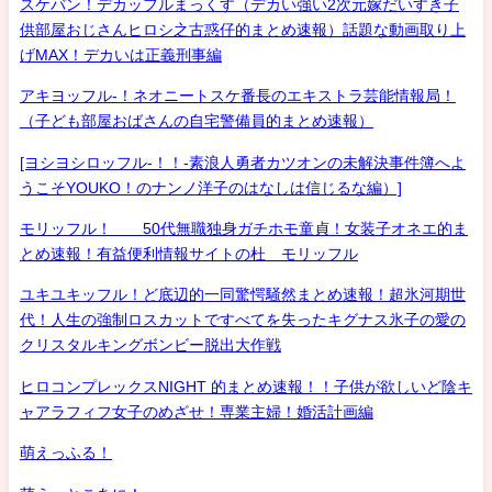
スケバン！デカッフルまっくす（デカい強い2次元嫁だいすき子
供部屋おじさんヒロシ之古惑仔的まとめ速報）話題な動画取り上
げMAX！デカいは正義刑事編
アキヨッフル-！ネオニートスケ番長のエキストラ芸能情報局！
（子ども部屋おばさんの自宅警備員的まとめ速報）
[ヨシヨシロッフル-！！-素浪人勇者カツオンの未解決事件簿へよ
うこそYOUKO！のナンノ洋子のはなしは信じるな編）]
モリッフル！ 50代無職独身ガチホモ童貞！女装子オネエ的ま
とめ速報！有益便利情報サイトの杜 モリッフル
ユキユキッフル！ど底辺的一同驚愕騒然まとめ速報！超氷河期世
代！人生の強制ロスカットですべてを失ったキグナス氷子の愛の
クリスタルキングボンビー脱出大作戦
ヒロコンプレックスNIGHT 的まとめ速報！！子供が欲しいど陰キ
ャアラフィフ女子のめざせ！専業主婦！婚活計画編
萌えっふる！