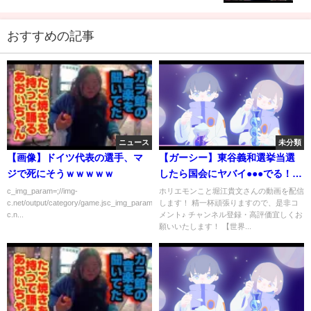
おすすめの記事
ニュース
未分類
【画像】ドイツ代表の選手、マ
【ガーシー】東谷義和選挙当選
ジで死にそうｗｗｗｗｗ
したら国会にヤバイ●●●でる！そ
うなるとメディアも取り上げざ
c_img_param=;//img-
ホリエモンこと堀江貴文さんの動画を配信
c.net/output/category/game.jsc_img_param=;//img-
します！ 精一杯頑張りますので、是非コ
るおえないことに、、【ホリエ
c.n...
メント♪ チャンネル登録・高評価宜しくお
モン/ホリエモン切り抜き/堀江貴
願いいたします！ 【世界...
文/ガーシー/ガーシー切り抜き/三
木谷/楽天/Z李】