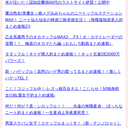
米が泣いた！認知症鬱病60代のラストサイト絶賛！公開中
魔法熟女/美魔女ッ娘メグみみちゃんのニートッフルステーション
MAX！ ニート仙人仙女の映画三昧老後生活！（無職孤独居老人的
まとめ速報Z)]
乙女系腐男子のオカマッフルMAX2- FX！オ・カマトレーダーの
逆襲！！ 極道のオカマたち編（おもしろ動画まとめ速報）
タダッフル！ネトゲ廃人的まとめ速報！！ネット乞食DE2000万
パワーズ！
新・ハゲッフル！哀愁のハゲ男の髪ってるまとめ速報！！激しく
ハゲっTEL？
こじ！コジッフル@！-レズっ娘百合ネエ！こじらせ！50独身処
女のBL腐女子的まとめ速報-
何だ！何が？真・シロッフル！！ 永遠の無職童貞- ぼっちな
ニート的まとめ速報！一生童貞上等夜露死苦！
男装スケバン女子！スケッフルまっくす！（新・ナンノひゃくし