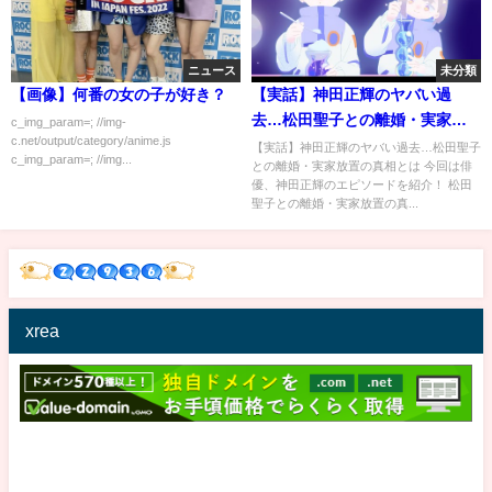
ニュース
未分類
【画像】何番の女の子が好き？
【実話】神田正輝のヤバい過
去…松田聖子との離婚・実家放
c_img_param=; //img-
c.net/output/category/anime.js
置の真相とは
【実話】神田正輝のヤバい過去…松田聖子
c_img_param=; //img...
との離婚・実家放置の真相とは 今回は俳
優、神田正輝のエピソードを紹介！ 松田
聖子との離婚・実家放置の真...
xrea