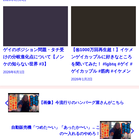
ゲイのポジション問題・タチ受
【㊗️1000万回再生超！】イケメ
けの分岐進化点について【ノン
ンゲイカップルに好きなところ
ケの知らない世界 #3】
を聞いてみた！ #lgbtq #ゲイ #
ゲイカップル #筋肉 #イケメン
2026年6月1日
2026年1月2日
【画像】今流行りのハンバーグ屋さんがこちら
自動販売機「つめた〜い」「あったか〜い」←こ
の〜入れるのやめろ！