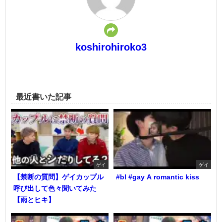
koshirohiroko3
最近書いた記事
ゲイ
ゲイ
【禁断の質問】ゲイカップル
#bl #gay A romantic kiss
呼び出して色々聞いてみた
【雨とヒキ】