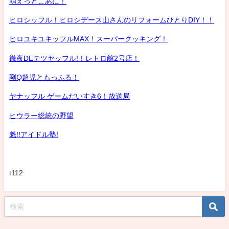
萌えっとこあに！
ヒロシッフル！ヒロシデース山さんのリフォームひとりDIY！！
ヒロユキユキッフルMAX！スーパークッキング！
徹夜DEテツヤッフル!！レトロ館2号店！
剛Q超児ともっふる！
ヤナッフル ゲームだいすき6！放送局
ヒウラー総統の野望
魁!!アイドル塾!
t112