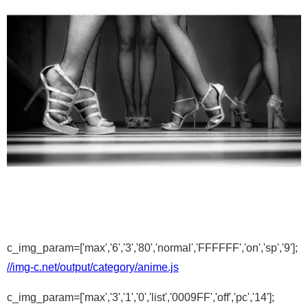
c_img_param=['max','6','3','80','normal','FFFFFF','on','sp','9'];
//img-c.net/output/category/anime.js
c_img_param=['max','3','1','0','list','0009FF','off','pc','14'];