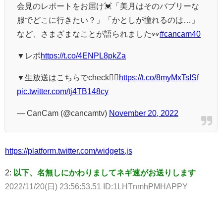
会見のレポートをお届け💓「美月はそのバブリーな
服でどこに行きたい？」「かとしが憧れるのは…」
など、さまざまなことが語られました👀
#cancam40
▼レポ
https://t.co/4ENPL8pkZa
▼生放送はこちらでcheck❤️‍🔥
https://t.co/8myMxTsISf
pic.twitter.com/tj4TB148cy
— CanCam (@cancamtv)
November 20, 2022
https://platform.twitter.com/widgets.js
2:
以下、名無しにかわりましてネギ速がお送りします
2022/11/20(日) 23:56:53.51 ID:1LHTnmhPMHAPPY