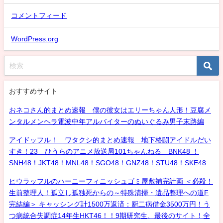
コメントフィード
WordPress.org
おすすめサイト
おネコさん的まとめ速報 僕の彼女はエリーちゃん人形！豆腐メ
ンタルメンヘラ電波中年アルバイターのぬいぐるみ男子末路編
アイドッフル！ ワタクシ的まとめ速報 地下格闘アイドルだい
すき！23 ひうらのアニメ放送局101ちゃんねる BNK48 ！
SNH48！JKT48！MNL48！SGO48！GNZ48！STU48！SKE48
ヒウラッフルのハーニーフィニッシュゴミ屋敷補完計画 ＜必殺！
生前整理人！孤立し孤独死からの～特殊清掃・遺品整理への道F
完結編＞ キャッシング計1500万返済：厨二病借金3500万円！う
つ病統合失調症14年生HKT46！！9期研究生、最後のサイト！全