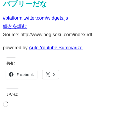
バブリーだな
//platform.twitter.com/widgets.js
続きを読む
Source: http://www.negisoku.com/index.rdf
powered by
Auto Youtube Summarize
共有:
Facebook
X
いいね: