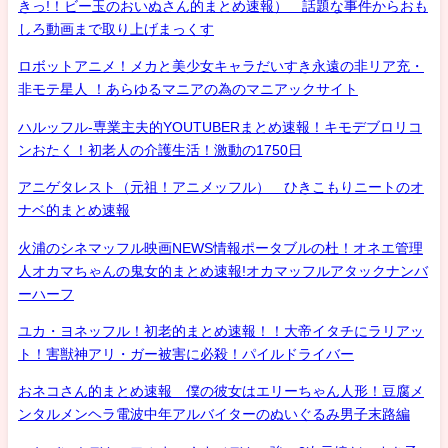
きっ!！ビー玉のおいぬさん的まとめ速報） 話題な事件からおも
しろ動画まで取り上げまっくす
ロボットアニメ！メカと美少女キャラだいすき永遠の非リア充・
非モテ星人 ！あらゆるマニアの為のマニアックサイト
ハルッフル-専業主夫的YOUTUBERまとめ速報！キモデブロリコ
ンおたく！初老人の介護生活！激動の1750日
アニゲタレスト（元祖！アニメッフル） ひきこもりニートのオ
ナベ的まとめ速報
火浦のシネマッフル映画NEWS情報ポータブルの杜！オネエ管理
人オカマちゃんの鬼女的まとめ速報!オカマッフルアタックナンバ
ーハーフ
ユカ・ヨネッフル！初老的まとめ速報！！大帝イタチにラリアッ
ト！害獣神アリ・ガー被害に必殺！パイルドライバー
おネコさん的まとめ速報 僕の彼女はエリーちゃん人形！豆腐メ
ンタルメンヘラ電波中年アルバイターのぬいぐるみ男子末路編