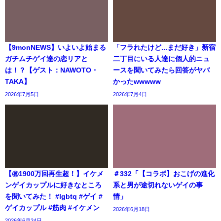
【9monNEWS】いよいよ始まる
「フラれたけど...まだ好き」新宿
ガチムチゲイ達の恋リアと
二丁目にいる人達に個人的ニュ
は！？【ゲスト：NAWOTO・
ースを聞いてみたら回答がヤバ
TAKA】
かったwwwww
2026年7月5日
2026年7月4日
【㊗️1900万回再生超！】イケメ
＃332「【コラボ】おこげの進化
ンゲイカップルに好きなところ
系と男が途切れないゲイの事
を聞いてみた！ #lgbtq #ゲイ #
情」
ゲイカップル #筋肉 #イケメン
2026年6月18日
2026年6月24日