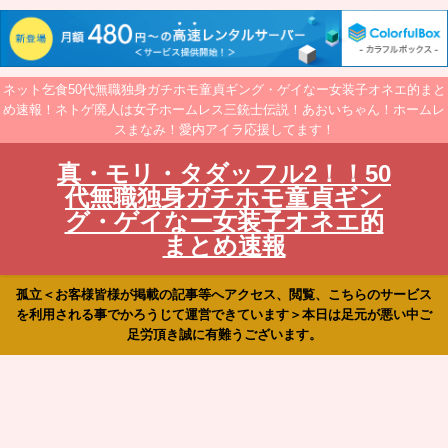
ネット乞食50代無職独身ガチホモ童貞ギング・ゲイなー女装子オネエ的まと
め速報！ネトゲ廃人は女子ホームレス三銃士伝説！あおいちゃん！ホームレ
スまなみ！愛内アイラ応援してます！
真・モリ・タダッフル2！！50
代無職独身ガチホモ童貞ギン
グ・ゲイなー女装子オネエ的
まとめ速報
孤立＜お客様皆様が掲載の記事等へアクセス、閲覧、こちらのサービス
を利用される事でかろうじて運営できています＞本日は足元が悪い中ご
足労頂き誠に有難うございます。