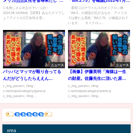
メリカ🇺🇸女性を雪辱果たし”お
「BA.2.75」を確認(2022年7月
持ち帰り”した話
12日)
1:名無しさん＠おカマいっぱい
新型コロナウイルスのオミクロン株
2024.08.14(Wed) 【屈辱】あなたゲイでし
「BA.5」の感染が広がるなか、アメリカ
ょ？アメリカ🇺🇸女性を雪...
では新たな系統「BA.2.75」が確認されて
います。 オミクロン...
ニュース
ニュース
パッパとマッマが殴り合ってる
【画像】伊藤英明「海猿は一生
んだがどうしたらええん
の財産。佐藤先生に頂いた原画
や？？？
も大切にしてます」
c_img_param=; //img-
c_img_param=; //img-
c.net/output/category/game.js
c.net/output/category/anime.js
c_img_param=; //img-...
c_img_param=; //img...
xrea