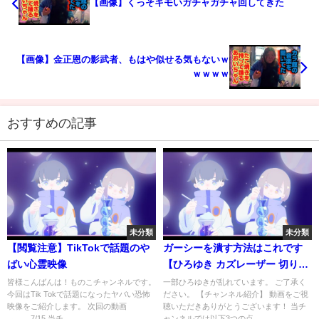
【画像】くっそキモいガチャガチャ回してきた
【画像】金正恩の影武者、もはや似せる気もないｗ
ｗｗｗｗ
おすすめの記事
未分類
未分類
【閲覧注意】TikTokで話題のや
ガーシーを潰す方法はこれです
ばい心霊映像
【ひろゆき カズレーザー 切り抜
き 質問ゼメナール 夜な夜な生配
皆様こんばんは！ものこチャンネルです。
一部ひろゆきが乱れています。 ご了承く
今回はTik Tokで話題になったヤバい恐怖
ださい。 【チャンネル紹介】 動画をご視
信 】
映像をご紹介します。 次回の動画
聴いただきありがとうございます！ 当チ
→ 7/15 当チ...
ャンネルでは以下3つの点...