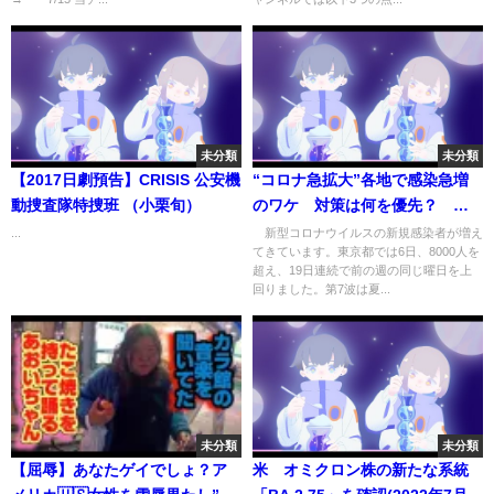
未分類
未分類
【2017日劇預告】CRISIS 公安機
“コロナ急拡大”各地で感染急増
動捜査隊特捜班 （小栗旬）
のワケ 対策は何を優先？ 専
門家が解説(2022年7月6日)
...
新型コロナウイルスの新規感染者が増え
てきています。東京都では6日、8000人を
超え、19日連続で前の週の同じ曜日を上
回りました。第7波は夏...
未分類
未分類
【屈辱】あなたゲイでしょ？ア
米 オミクロン株の新たな系統