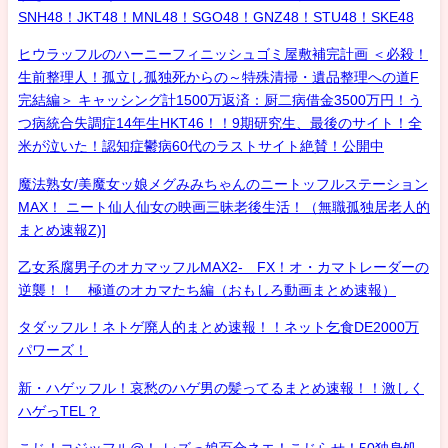
SNH48！JKT48！MNL48！SGO48！GNZ48！STU48！SKE48
ヒウラッフルのハーニーフィニッシュゴミ屋敷補完計画 ＜必殺！
生前整理人！孤立し孤独死からの～特殊清掃・遺品整理への道F
完結編＞ キャッシング計1500万返済：厨二病借金3500万円！う
つ病統合失調症14年生HKT46！！9期研究生、最後のサイト！全
米が泣いた！認知症鬱病60代のラストサイト絶賛！公開中
魔法熟女/美魔女ッ娘メグみみちゃんのニートッフルステーション
MAX！ ニート仙人仙女の映画三昧老後生活！（無職孤独居老人的
まとめ速報Z)]
乙女系腐男子のオカマッフルMAX2- FX！オ・カマトレーダーの
逆襲！！ 極道のオカマたち編（おもしろ動画まとめ速報）
タダッフル！ネトゲ廃人的まとめ速報！！ネット乞食DE2000万
パワーズ！
新・ハゲッフル！哀愁のハゲ男の髪ってるまとめ速報！！激しく
ハゲっTEL？