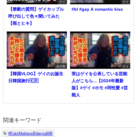
ゲイ
ゲイ
【禁断の質問】ゲイカップル
#bl #gay A romantic kiss
呼び出して色々聞いてみた
【雨とヒキ】
未分類
ゲイ
【韓国VLOG】ゲイのお誕生
実はゲイを公表している芸能
日韓国旅行🇰🇷
人がこちら...【2024年最新
版】#ゲイ #ホモ #同性愛 #芸
能人
関連キーワード
#EatsMatteosBdaysaMB