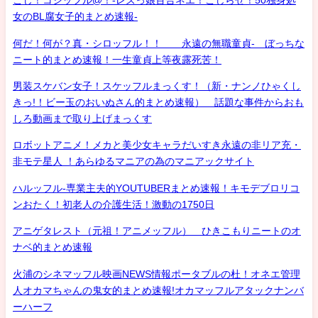
こじ！コジッフル@！-レズっ娘百合ネエ！こじらせ！50独身処
女のBL腐女子的まとめ速報-
何だ！何が？真・シロッフル！！ 永遠の無職童貞- ぼっちな
ニート的まとめ速報！一生童貞上等夜露死苦！
男装スケバン女子！スケッフルまっくす！（新・ナンノひゃくし
きっ!！ビー玉のおいぬさん的まとめ速報） 話題な事件からおも
しろ動画まで取り上げまっくす
ロボットアニメ！メカと美少女キャラだいすき永遠の非リア充・
非モテ星人 ！あらゆるマニアの為のマニアックサイト
ハルッフル-専業主夫的YOUTUBERまとめ速報！キモデブロリコ
ンおたく！初老人の介護生活！激動の1750日
アニゲタレスト（元祖！アニメッフル） ひきこもりニートのオ
ナベ的まとめ速報
火浦のシネマッフル映画NEWS情報ポータブルの杜！オネエ管理
人オカマちゃんの鬼女的まとめ速報!オカマッフルアタックナンバ
ーハーフ