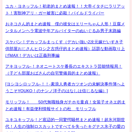
ユカ・ヨネッフル！初老的まとめ速報！！大帝イタチにラリアッ
ト！害獣神アリ・ガー被害に必殺！パイルドライバー
おネコさん的まとめ速報 僕の彼女はエリーちゃん人形！豆腐メ
ンタルメンヘラ電波中年アルバイターのぬいぐるみ男子末路編
スケバン！デカッフルまっくす（デカい強い2次元嫁だいすき子
供部屋おじさんヒロシ之古惑仔的まとめ速報）話題な動画取り上
げMAX！デカいは正義刑事編
アキヨッフル-！ネオニートスケ番長のエキストラ芸能情報局！
（子ども部屋おばさんの自宅警備員的まとめ速報）
[ヨシヨシロッフル-！！-素浪人勇者カツオンの未解決事件簿へよ
うこそYOUKO！のナンノ洋子のはなしは信じるな編）]
モリッフル！ 50代無職独身ガチホモ童貞！女装子オネエ的ま
とめ速報！有益便利情報サイトの杜 モリッフル
ユキユキッフル！ど底辺的一同驚愕騒然まとめ速報！超氷河期世
代！人生の強制ロスカットですべてを失ったキグナス氷子の愛の