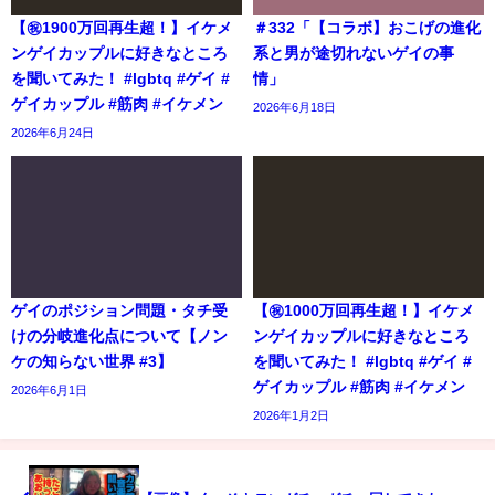
【㊗️1900万回再生超！】イケメ
＃332「【コラボ】おこげの進化
ンゲイカップルに好きなところ
系と男が途切れないゲイの事
を聞いてみた！ #lgbtq #ゲイ #
情」
ゲイカップル #筋肉 #イケメン
2026年6月18日
2026年6月24日
ゲイのポジション問題・タチ受
【㊗️1000万回再生超！】イケメ
けの分岐進化点について【ノン
ンゲイカップルに好きなところ
ケの知らない世界 #3】
を聞いてみた！ #lgbtq #ゲイ #
ゲイカップル #筋肉 #イケメン
2026年6月1日
2026年1月2日