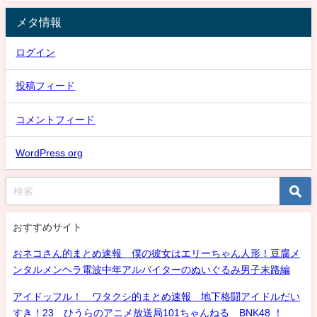
メタ情報
ログイン
投稿フィード
コメントフィード
WordPress.org
おすすめサイト
おネコさん的まとめ速報 僕の彼女はエリーちゃん人形！豆腐メ
ンタルメンヘラ電波中年アルバイターのぬいぐるみ男子末路編
アイドッフル！ ワタクシ的まとめ速報 地下格闘アイドルだい
すき！23 ひうらのアニメ放送局101ちゃんねる BNK48 ！