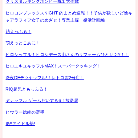
クリスタルキングボンビー脱出大作戦
ヒロコンプレックスNIGHT 的まとめ速報！！子供が欲しいど陰キ
ャアラフィフ女子のめざせ！専業主婦！婚活計画編
萌えっふる！
萌えっとこあに！
ヒロシッフル！ヒロシデース山さんのリフォームひとりDIY！！
ヒロユキユキッフルMAX！スーパークッキング！
徹夜DEテツヤッフル!！レトロ館2号店！
剛Q超児ともっふる！
ヤナッフル ゲームだいすき6！放送局
ヒウラー総統の野望
魁!!アイドル塾!