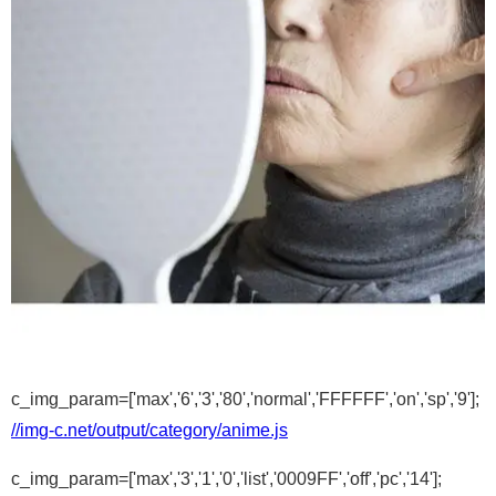
c_img_param=['max','6','3','80','normal','FFFFFF','on','sp','9'];
//img-c.net/output/category/anime.js
c_img_param=['max','3','1','0','list','0009FF','off','pc','14'];