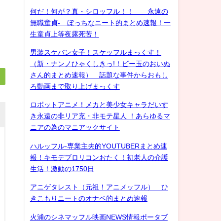
何だ！何が？真・シロッフル！！ 永遠の
無職童貞- ぼっちなニート的まとめ速報！一
生童貞上等夜露死苦！
男装スケバン女子！スケッフルまっくす！
（新・ナンノひゃくしきっ!！ビー玉のおいぬ
さん的まとめ速報） 話題な事件からおもし
ろ動画まで取り上げまっくす
ロボットアニメ！メカと美少女キャラだいす
き永遠の非リア充・非モテ星人 ！あらゆるマ
ニアの為のマニアックサイト
ハルッフル-専業主夫的YOUTUBERまとめ速
報！キモデブロリコンおたく！初老人の介護
生活！激動の1750日
アニゲタレスト（元祖！アニメッフル） ひ
きこもりニートのオナベ的まとめ速報
火浦のシネマッフル映画NEWS情報ポータブ