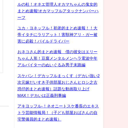
ルの杜！オネエ管理人オカマちゃんの鬼女的
まとめ速報!オカマッフルアタックナンバーハ
ーフ
ユカ・ヨネッフル！初老的まとめ速報！！大
帝イタチにラリアット！害獣神アリ・ガー被
害に必殺！パイルドライバー
おネコさん的まとめ速報 僕の彼女はエリー
ちゃん人形！豆腐メンタルメンヘラ電波中年
アルバイターのぬいぐるみ男子末路編
スケバン！デカッフルまっくす（デカい強い2
次元嫁だいすき子供部屋おじさんヒロシ之古
惑仔的まとめ速報）話題な動画取り上げ
MAX！デカいは正義刑事編
アキヨッフル-！ネオニートスケ番長のエキス
トラ芸能情報局！（子ども部屋おばさんの自
宅警備員的まとめ速報）