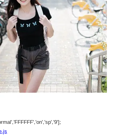
rmal','FFFFFF','on','sp','9'];
e.js