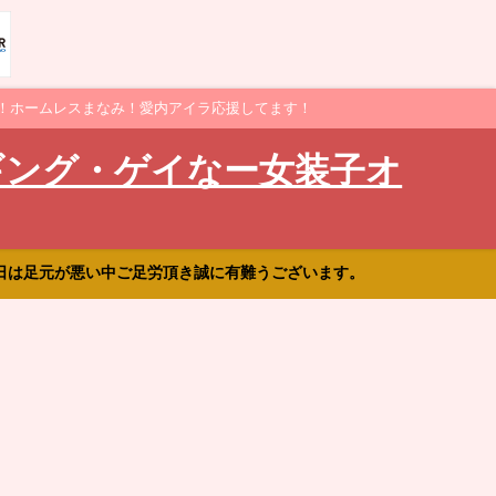
！ホームレスまなみ！愛内アイラ応援してます！
ギング・ゲイなー女装子オ
日は足元が悪い中ご足労頂き誠に有難うございます。