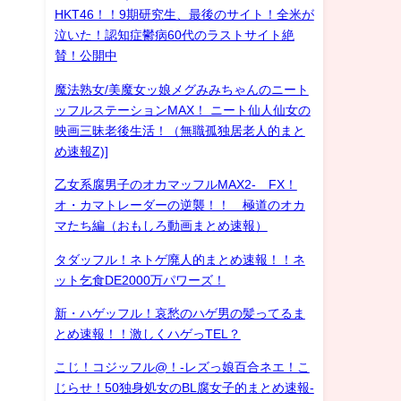
HKT46！！9期研究生、最後のサイト！全米が
泣いた！認知症鬱病60代のラストサイト絶
賛！公開中
魔法熟女/美魔女ッ娘メグみみちゃんのニート
ッフルステーションMAX！ ニート仙人仙女の
映画三昧老後生活！（無職孤独居老人的まと
め速報Z)]
乙女系腐男子のオカマッフルMAX2- FX！
オ・カマトレーダーの逆襲！！ 極道のオカ
マたち編（おもしろ動画まとめ速報）
タダッフル！ネトゲ廃人的まとめ速報！！ネ
ット乞食DE2000万パワーズ！
新・ハゲッフル！哀愁のハゲ男の髪ってるま
とめ速報！！激しくハゲっTEL？
こじ！コジッフル@！-レズっ娘百合ネエ！こ
じらせ！50独身処女のBL腐女子的まとめ速報-