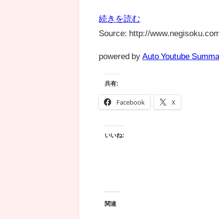
続きを読む
Source: http://www.negisoku.com
powered by
Auto Youtube Summa
共有:
Facebook
X
いいね:
関連