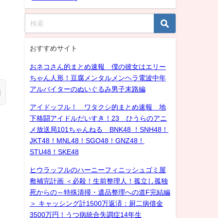
おすすめサイト
おネコさん的まとめ速報 僕の彼女はエリー
ちゃん人形！豆腐メンタルメンヘラ電波中年
アルバイターのぬいぐるみ男子末路編
アイドッフル！ ワタクシ的まとめ速報 地
下格闘アイドルだいすき！23 ひうらのアニ
メ放送局101ちゃんねる BNK48 ！SNH48！
JKT48！MNL48！SGO48！GNZ48！
STU48！SKE48
ヒウラッフルのハーニーフィニッシュゴミ屋
敷補完計画 ＜必殺！生前整理人！孤立し孤独
死からの～特殊清掃・遺品整理への道F完結編
＞ キャッシング計1500万返済：厨二病借金
3500万円！うつ病統合失調症14年生