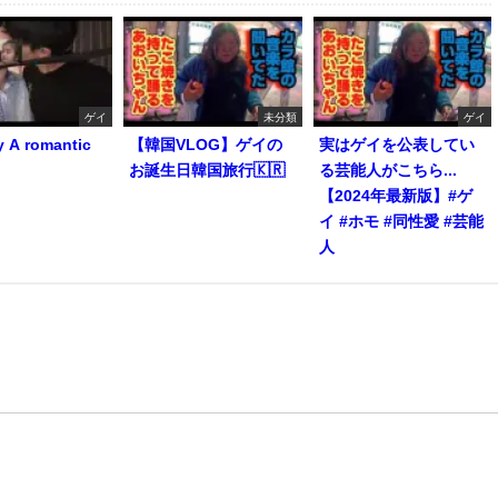
ゲイ
未分類
ゲイ
y A romantic
【韓国VLOG】ゲイの
実はゲイを公表してい
お誕生日韓国旅行🇰🇷
る芸能人がこちら...
【2024年最新版】#ゲ
イ #ホモ #同性愛 #芸能
人