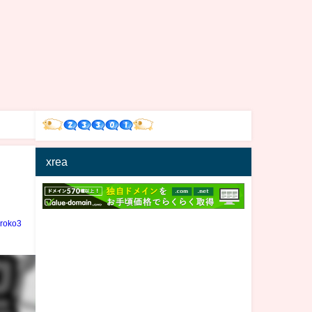
xrea
iroko3