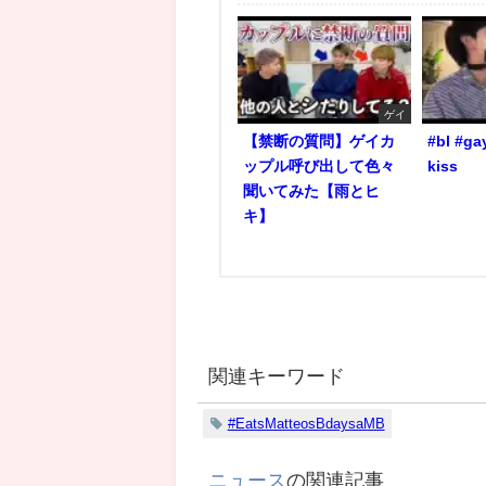
ゲイ
【禁断の質問】ゲイカ
#bl #ga
ップル呼び出して色々
kiss
聞いてみた【雨とヒ
キ】
関連キーワード
#EatsMatteosBdaysaMB
ニュース
の関連記事