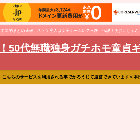
オネエ的まとめ速報！ネトゲ廃人は女子ホームレス三銃士伝説！あおいちゃん
！50代無職独身ガチホモ童貞
、こちらのサービスを利用される事でかろうじて運営できています＞本