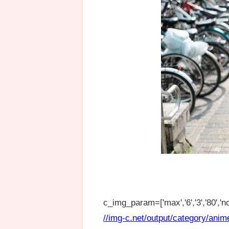
c_img_param=['max','6','3','80','no
//img-c.net/output/category/anim