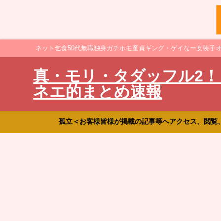
ネット乞食50代無職独身ガチホモ童貞ギング・ゲイなー女装子
真・モリ・タダッフル2！
ネエ的まとめ速報
孤立＜お客様皆様が掲載の記事等へアクセス、閲覧