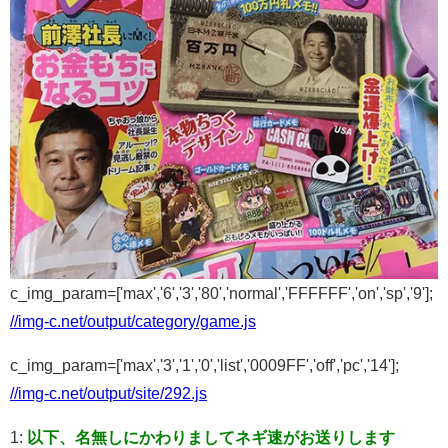
c_img_param=['max','6','3','80','normal','FFFFFF','on','sp','9'];
//img-c.net/output/category/game.js
c_img_param=['max','3','1','0','list','0009FF','off','pc','14'];
//img-c.net/output/site/292.js
1:
以下、名無しにかわりましてネギ速がお送りします