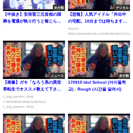
未分類
デジタル
【中抜き】安倍晋三元首相の国
【悲報】人気アイドル「外出中
葬を電通が執り行うと報じられ
の宅配。10分までは待ちますと
る【改憲君主党チャンネル】
切られ、5分後にキャンセルされ
...
Source:
https://newmatosoku.com/feed/main/rss2.xml.
た」 →
ニュース
未分類
【画像】ガキ「なろう系の異世
170915 Idol School (아이돌학
界転生でオススメ教えて下さ
교) - Rough (시간을 달려서)
い！」書店員「知らんがなｗｗ
c_img_param=; //img-
...
c.net/output/category/game.js
ｗ」
c_img_param=; //img-...