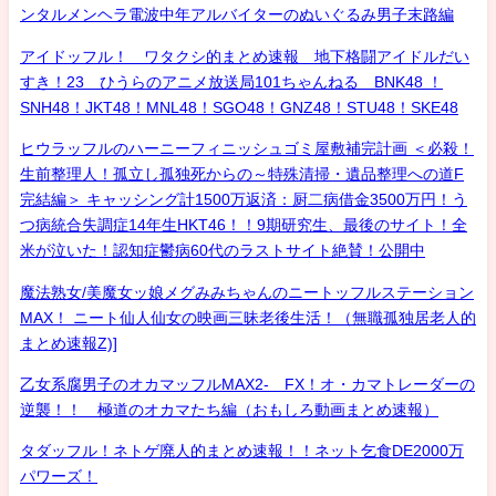
ンタルメンヘラ電波中年アルバイターのぬいぐるみ男子末路編
アイドッフル！ ワタクシ的まとめ速報 地下格闘アイドルだい
すき！23 ひうらのアニメ放送局101ちゃんねる BNK48 ！
SNH48！JKT48！MNL48！SGO48！GNZ48！STU48！SKE48
ヒウラッフルのハーニーフィニッシュゴミ屋敷補完計画 ＜必殺！
生前整理人！孤立し孤独死からの～特殊清掃・遺品整理への道F
完結編＞ キャッシング計1500万返済：厨二病借金3500万円！う
つ病統合失調症14年生HKT46！！9期研究生、最後のサイト！全
米が泣いた！認知症鬱病60代のラストサイト絶賛！公開中
魔法熟女/美魔女ッ娘メグみみちゃんのニートッフルステーション
MAX！ ニート仙人仙女の映画三昧老後生活！（無職孤独居老人的
まとめ速報Z)]
乙女系腐男子のオカマッフルMAX2- FX！オ・カマトレーダーの
逆襲！！ 極道のオカマたち編（おもしろ動画まとめ速報）
タダッフル！ネトゲ廃人的まとめ速報！！ネット乞食DE2000万
パワーズ！