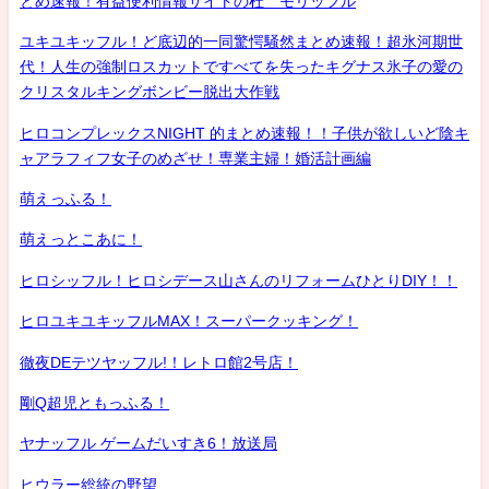
とめ速報！有益便利情報サイトの杜 モリッフル
ユキユキッフル！ど底辺的一同驚愕騒然まとめ速報！超氷河期世
代！人生の強制ロスカットですべてを失ったキグナス氷子の愛の
クリスタルキングボンビー脱出大作戦
ヒロコンプレックスNIGHT 的まとめ速報！！子供が欲しいど陰キ
ャアラフィフ女子のめざせ！専業主婦！婚活計画編
萌えっふる！
萌えっとこあに！
ヒロシッフル！ヒロシデース山さんのリフォームひとりDIY！！
ヒロユキユキッフルMAX！スーパークッキング！
徹夜DEテツヤッフル!！レトロ館2号店！
剛Q超児ともっふる！
ヤナッフル ゲームだいすき6！放送局
ヒウラー総統の野望