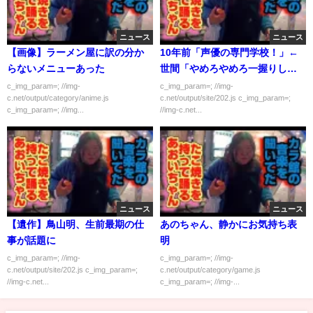
ニュース
ニュース
【画像】ラーメン屋に訳の分か
10年前「声優の専門学校！」←
らないメニューあった
世間「やめろやめろ一握りしか
生き残れないだろ」
c_img_param=; //img-
c_img_param=; //img-
c.net/output/category/anime.js
c.net/output/site/202.js c_img_param=;
c_img_param=; //img...
//img-c.net...
ニュース
ニュース
【遺作】鳥山明、生前最期の仕
あのちゃん、静かにお気持ち表
事が話題に
明
c_img_param=; //img-
c_img_param=; //img-
c.net/output/site/202.js c_img_param=;
c.net/output/category/game.js
//img-c.net...
c_img_param=; //img-...