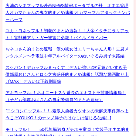
火浦のシネマッフル映画NEWS情報ポータブルの杜！オネエ管理
人オカマちゃんの鬼女的まとめ速報!オカマッフルアタックナンバ
ーハーフ
ユカ・ヨネッフル！初老的まとめ速報！！大帝イタチにラリアッ
ト！害獣神アリ・ガー被害に必殺！パイルドライバー
おネコさん的まとめ速報 僕の彼女はエリーちゃん人形！豆腐メ
ンタルメンヘラ電波中年アルバイターのぬいぐるみ男子末路編
スケバン！デカッフルまっくす（デカい強い2次元嫁だいすき子
供部屋おじさんヒロシ之古惑仔的まとめ速報）話題な動画取り上
げMAX！デカいは正義刑事編
アキヨッフル-！ネオニートスケ番長のエキストラ芸能情報局！
（子ども部屋おばさんの自宅警備員的まとめ速報）
[ヨシヨシロッフル-！！-素浪人勇者カツオンの未解決事件簿へよ
うこそYOUKO！のナンノ洋子のはなしは信じるな編）]
モリッフル！ 50代無職独身ガチホモ童貞！女装子オネエ的ま