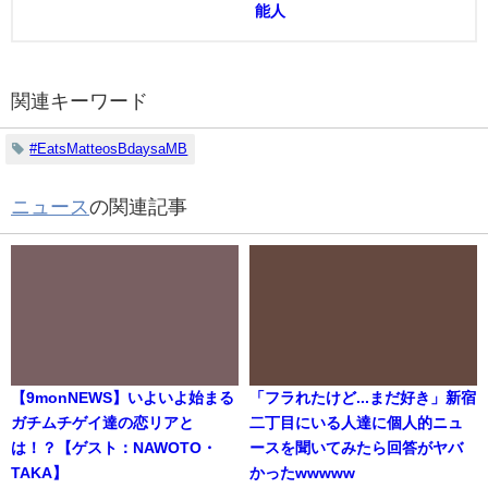
能人
関連キーワード
#EatsMatteosBdaysaMB
ニュース
の関連記事
【9monNEWS】いよいよ始まる
「フラれたけど...まだ好き」新宿
ガチムチゲイ達の恋リアと
二丁目にいる人達に個人的ニュ
は！？【ゲスト：NAWOTO・
ースを聞いてみたら回答がヤバ
TAKA】
かったwwwww