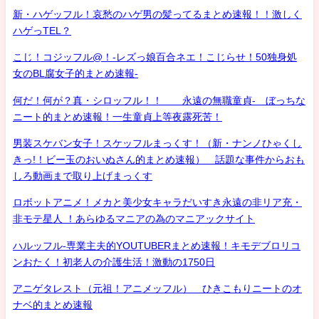
新・ハゲッフル！哀愁のハゲ男の髪ってるまとめ速報！！激しく
ハゲっTEL？
こじ！コジッフル@！-レズっ娘百合ネエ！こじらせ！50独身処
女のBL腐女子的まとめ速報-
何だ！何が？真・シロッフル！！ 永遠の無職童貞- ぼっちな
ニート的まとめ速報！一生童貞上等夜露死苦！
男装スケバン女子！スケッフルまっくす！（新・ナンノひゃくし
きっ!！ビー玉のおいぬさん的まとめ速報） 話題な事件からおも
しろ動画まで取り上げまっくす
ロボットアニメ！メカと美少女キャラだいすき永遠の非リア充・
非モテ星人 ！あらゆるマニアの為のマニアックサイト
ハルッフル-専業主夫的YOUTUBERまとめ速報！キモデブロリコ
ンおたく！初老人の介護生活！激動の1750日
アニゲタレスト（元祖！アニメッフル） ひきこもりニートのオ
ナベ的まとめ速報