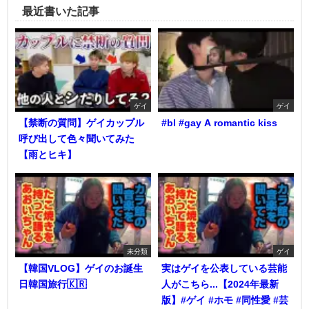
最近書いた記事
ゲイ
ゲイ
【禁断の質問】ゲイカップル
#bl #gay A romantic kiss
呼び出して色々聞いてみた
【雨とヒキ】
未分類
ゲイ
【韓国VLOG】ゲイのお誕生
実はゲイを公表している芸能
日韓国旅行🇰🇷
人がこちら...【2024年最新
版】#ゲイ #ホモ #同性愛 #芸