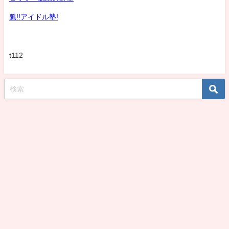
魁!!アイドル塾!
t112
koshirohiroko39jp All Rights Reserved.