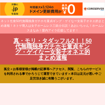
ネット乞食50代無職独身ガチホモ童貞ギング・ゲイなー女装子オネエ的まと
め速報！ネトゲ廃人は女子ホームレス三銃士伝説！あおいちゃん！ホームレ
スまなみ！愛内アイラ応援してます！
真・モリ・タダッフル2！！50
代無職独身ガチホモ童貞ギン
グ・ゲイなー女装子オネエ的
まとめ速報
孤立＜お客様皆様が掲載の記事等へアクセス、閲覧、こちらのサービス
を利用される事でかろうじて運営できています＞本日は足元が悪い中ご
足労頂き誠に有難うございます。