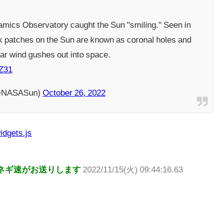
mics Observatory caught the Sun "smiling." Seen in
ark patches on the Sun are known as coronal holes and
lar wind gushes out into space.
Z31
(@NASASun)
October 26, 2022
idgets.js
ネギ速がお送りします
2022/11/15(火) 09:44:16.63