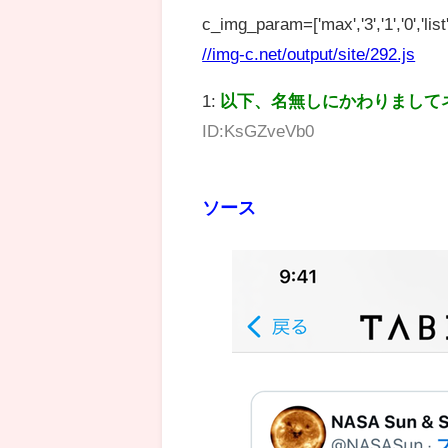
c_img_param=['max','3','1','0','list',
//img-c.net/output/site/292.js
1:
以下、名無しにかわりまして
ID:KsGZveVb0
ソース