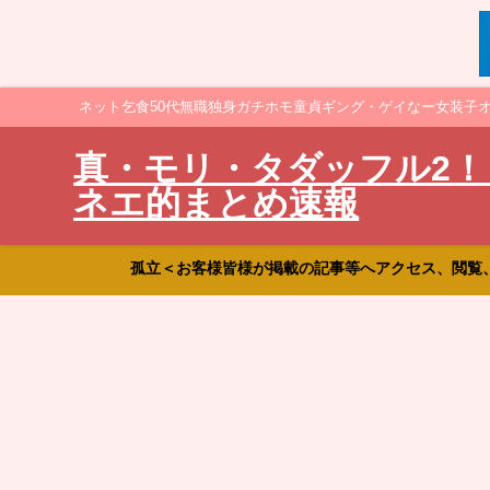
ネット乞食50代無職独身ガチホモ童貞ギング・ゲイなー女装子
真・モリ・タダッフル2！
ネエ的まとめ速報
孤立＜お客様皆様が掲載の記事等へアクセス、閲覧