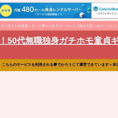
オネエ的まとめ速報！ネトゲ廃人は女子ホームレス三銃士伝説！あおいちゃん
！50代無職独身ガチホモ童貞
、こちらのサービスを利用される事でかろうじて運営できています＞本