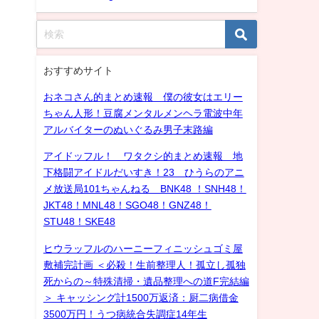
おすすめサイト
おネコさん的まとめ速報 僕の彼女はエリー
ちゃん人形！豆腐メンタルメンヘラ電波中年
アルバイターのぬいぐるみ男子末路編
アイドッフル！ ワタクシ的まとめ速報 地
下格闘アイドルだいすき！23 ひうらのアニ
メ放送局101ちゃんねる BNK48 ！SNH48！
JKT48！MNL48！SGO48！GNZ48！
STU48！SKE48
ヒウラッフルのハーニーフィニッシュゴミ屋
敷補完計画 ＜必殺！生前整理人！孤立し孤独
死からの～特殊清掃・遺品整理への道F完結編
＞ キャッシング計1500万返済：厨二病借金
3500万円！うつ病統合失調症14年生