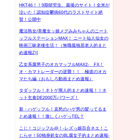
HKT46！！9期研究生、最後のサイト！全米が
泣いた！認知症鬱病60代のラストサイト絶
賛！公開中
魔法熟女/美魔女ッ娘メグみみちゃんのニート
ッフルステーションMAX！ ニート仙人仙女の
映画三昧老後生活！（無職孤独居老人的まと
め速報Z)]
乙女系腐男子のオカマッフルMAX2- FX！
オ・カマトレーダーの逆襲！！ 極道のオカ
マたち編（おもしろ動画まとめ速報）
タダッフル！ネトゲ廃人的まとめ速報！！ネ
ット乞食DE2000万パワーズ！
新・ハゲッフル！哀愁のハゲ男の髪ってるま
とめ速報！！激しくハゲっTEL？
こじ！コジッフル@！-レズっ娘百合ネエ！こ
じらせ！50独身処女のBL腐女子的まとめ速報-