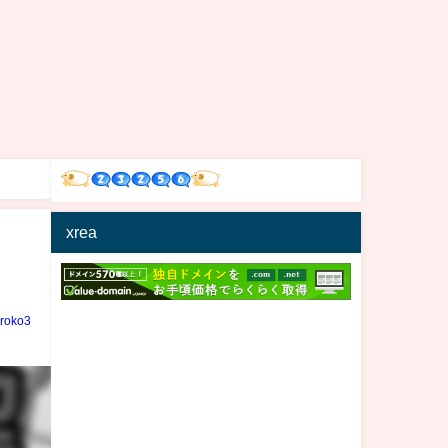
xrea
iroko3