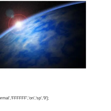
rmal','FFFFFF','on','sp','9'];