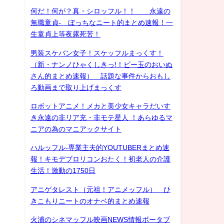
何だ！何が？真・シロッフル！！ 永遠の
無職童貞- ぼっちなニート的まとめ速報！一
生童貞上等夜露死苦！
男装スケバン女子！スケッフルまっくす！
（新・ナンノひゃくしきっ!！ビー玉のおいぬ
さん的まとめ速報） 話題な事件からおもし
ろ動画まで取り上げまっくす
ロボットアニメ！メカと美少女キャラだいす
き永遠の非リア充・非モテ星人 ！あらゆるマ
ニアの為のマニアックサイト
ハルッフル-専業主夫的YOUTUBERまとめ速
報！キモデブロリコンおたく！初老人の介護
生活！激動の1750日
アニゲタレスト（元祖！アニメッフル） ひ
きこもりニートのオナベ的まとめ速報
火浦のシネマッフル映画NEWS情報ポータブ