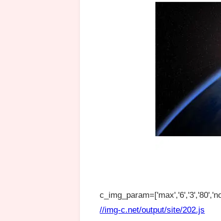
c_img_param=['max','6','3','80','no
//img-c.net/output/site/202.js