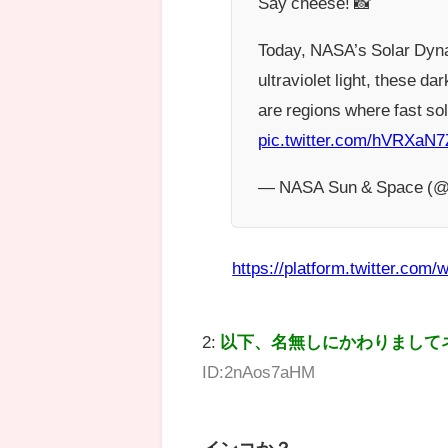
Say cheese! 📸
Today, NASA’s Solar Dyna
ultraviolet light, these d
are regions where fast so
pic.twitter.com/hVRXaN7
— NASA Sun & Space 
https://platform.twitter.com/w
2:
以下、名無しにかわりまして
ID:2nAos7aHM