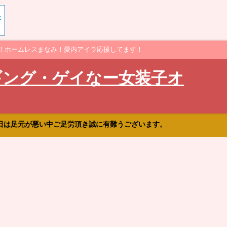
！ホームレスまなみ！愛内アイラ応援してます！
ギング・ゲイなー女装子オ
日は足元が悪い中ご足労頂き誠に有難うございます。