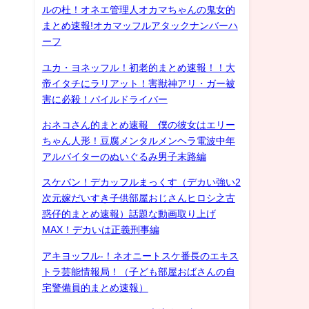
ルの杜！オネエ管理人オカマちゃんの鬼女的
まとめ速報!オカマッフルアタックナンバーハ
ーフ
ユカ・ヨネッフル！初老的まとめ速報！！大
帝イタチにラリアット！害獣神アリ・ガー被
害に必殺！パイルドライバー
おネコさん的まとめ速報 僕の彼女はエリー
ちゃん人形！豆腐メンタルメンヘラ電波中年
アルバイターのぬいぐるみ男子末路編
スケバン！デカッフルまっくす（デカい強い2
次元嫁だいすき子供部屋おじさんヒロシ之古
惑仔的まとめ速報）話題な動画取り上げ
MAX！デカいは正義刑事編
アキヨッフル-！ネオニートスケ番長のエキス
トラ芸能情報局！（子ども部屋おばさんの自
宅警備員的まとめ速報）