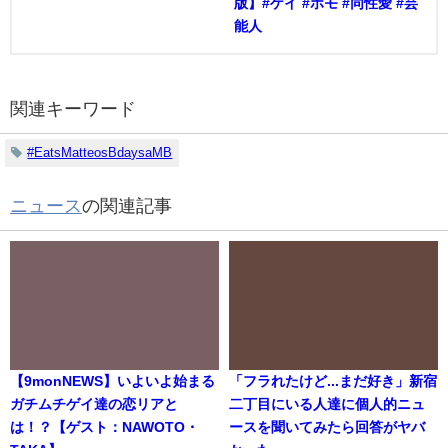
版】#ゲイ #ホモ #同性愛 #芸
能人
関連キーワード
#EatsMatteosBdaysaMB
ニュース
の関連記事
【9monNEWS】いよいよ始まる
「フラれたけど...まだ好き」新宿
ガチムチゲイ達の恋リアと
二丁目にいる人達に個人的ニュ
は！？【ゲスト：NAWOTO・
ースを聞いてみたら回答がヤバ