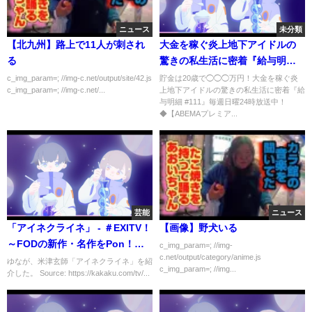
ニュース
未分類
【北九州】路上で11人が刺され
大金を稼ぐ炎上地下アイドルの
る
驚きの私生活に密着『給与明細
#111』毎週日曜24時放送中！
c_img_param=; //img-c.net/output/site/42.js
貯金は20歳で◯◯◯万円！大金を稼ぐ炎
c_img_param=; //img-c.net/...
上地下アイドルの驚きの私生活に密着『給
与明細 #111』毎週日曜24時放送中！
◆【ABEMAプレミア...
芸能
ニュース
「アイネクライネ」 - ＃EXITV！
【画像】野犬いる
～FODの新作・名作をPon！
c_img_param=; //img-
c.net/output/category/anime.js
Pon！見せまくり！～（フジテレ
ゆなが、米津玄師「アイネクライネ」を紹
c_img_param=; //img...
介した。 Source: https://kakaku.com/tv/...
ビ）