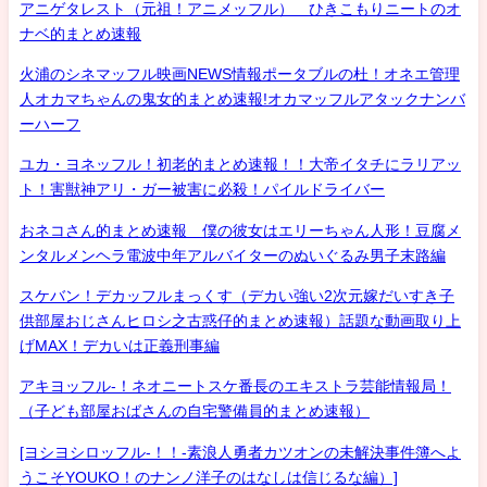
アニゲタレスト（元祖！アニメッフル） ひきこもりニートのオ
ナベ的まとめ速報
火浦のシネマッフル映画NEWS情報ポータブルの杜！オネエ管理
人オカマちゃんの鬼女的まとめ速報!オカマッフルアタックナンバ
ーハーフ
ユカ・ヨネッフル！初老的まとめ速報！！大帝イタチにラリアッ
ト！害獣神アリ・ガー被害に必殺！パイルドライバー
おネコさん的まとめ速報 僕の彼女はエリーちゃん人形！豆腐メ
ンタルメンヘラ電波中年アルバイターのぬいぐるみ男子末路編
スケバン！デカッフルまっくす（デカい強い2次元嫁だいすき子
供部屋おじさんヒロシ之古惑仔的まとめ速報）話題な動画取り上
げMAX！デカいは正義刑事編
アキヨッフル-！ネオニートスケ番長のエキストラ芸能情報局！
（子ども部屋おばさんの自宅警備員的まとめ速報）
[ヨシヨシロッフル-！！-素浪人勇者カツオンの未解決事件簿へよ
うこそYOUKO！のナンノ洋子のはなしは信じるな編）]