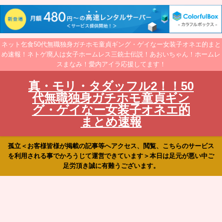
ネット乞食50代無職独身ガチホモ童貞ギング・ゲイなー女装子オネエ的まと
め速報！ネトゲ廃人は女子ホームレス三銃士伝説！あおいちゃん！ホームレ
スまなみ！愛内アイラ応援してます！
真・モリ・タダッフル2！！50
代無職独身ガチホモ童貞ギン
グ・ゲイなー女装子オネエ的
まとめ速報
孤立＜お客様皆様が掲載の記事等へアクセス、閲覧、こちらのサービス
を利用される事でかろうじて運営できています＞本日は足元が悪い中ご
足労頂き誠に有難うございます。