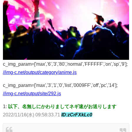
c_img_param=['max','6','3','80','normal','FFFFFF','on','sp','9'];
//img-c.net/output/category/anime.js
c_img_param=['max','3','1','0','list','0009FF','off','pc','14'];
//img-c.net/output/site/292.js
1:
以下、名無しにかわりましてネギ速がお送りします
2022/11/16(水) 09:58:33.71
ID:zCrFXkLc0