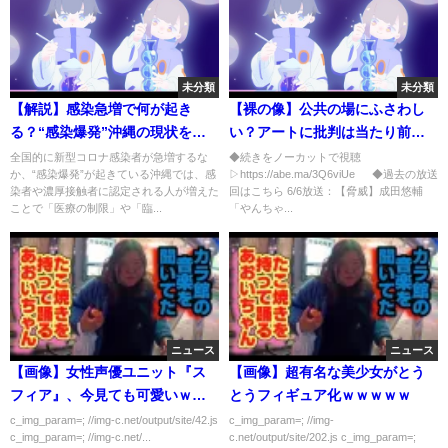
未分類
未分類
【解説】感染急増で何が起き
【裸の像】公共の場にふさわし
る？“感染爆発”沖縄の現状を分
い？アートに批判は当たり前？
析 「マスクの新たな使い方」も
裸婦像の撤去ケースで考える
全国的に新型コロナ感染者が急増するな
◆続きをノーカットで視聴
か、“感染爆発”が起きている沖縄では、感
▷https://abe.ma/3Q6viUe ◆過去の放送
染者や濃厚接触者に認定される人が増えた
回はこちら 6/6放送：【脅威】成田悠輔
ことで「医療の制限」や「臨...
「やんちゃ...
ニュース
ニュース
【画像】女性声優ユニット『ス
【画像】超有名な美少女がとう
フィア』、今見ても可愛いｗｗ
とうフィギュア化ｗｗｗｗｗ
ｗｗｗｗｗ
c_img_param=; //img-c.net/output/site/42.js
c_img_param=; //img-
c_img_param=; //img-c.net/...
c.net/output/site/202.js c_img_param=;