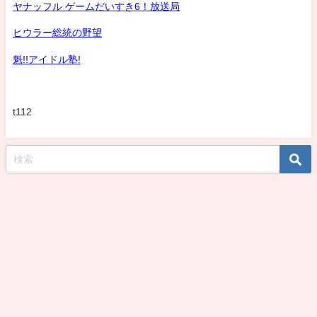
ヤナッフル ゲームだいすき6！放送局
ヒウラー総統の野望
魁!!アイドル塾!
t112