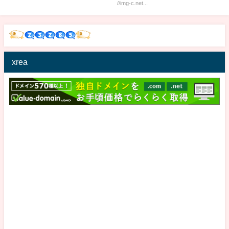
//img-c.net...
xrea