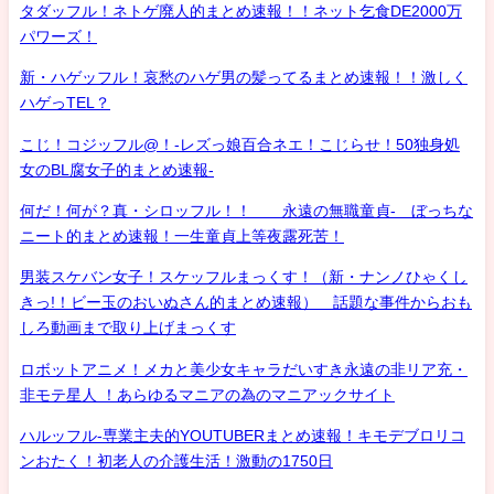
タダッフル！ネトゲ廃人的まとめ速報！！ネット乞食DE2000万
パワーズ！
新・ハゲッフル！哀愁のハゲ男の髪ってるまとめ速報！！激しく
ハゲっTEL？
こじ！コジッフル@！-レズっ娘百合ネエ！こじらせ！50独身処
女のBL腐女子的まとめ速報-
何だ！何が？真・シロッフル！！ 永遠の無職童貞- ぼっちな
ニート的まとめ速報！一生童貞上等夜露死苦！
男装スケバン女子！スケッフルまっくす！（新・ナンノひゃくし
きっ!！ビー玉のおいぬさん的まとめ速報） 話題な事件からおも
しろ動画まで取り上げまっくす
ロボットアニメ！メカと美少女キャラだいすき永遠の非リア充・
非モテ星人 ！あらゆるマニアの為のマニアックサイト
ハルッフル-専業主夫的YOUTUBERまとめ速報！キモデブロリコ
ンおたく！初老人の介護生活！激動の1750日