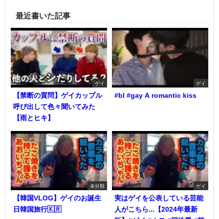
最近書いた記事
ゲイ
ゲイ
【禁断の質問】ゲイカップル
#bl #gay A romantic kiss
呼び出して色々聞いてみた
【雨とヒキ】
未分類
ゲイ
【韓国VLOG】ゲイのお誕生
実はゲイを公表している芸能
日韓国旅行🇰🇷
人がこちら...【2024年最新