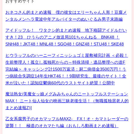
おすすめサイト
おネコさん的まとめ速報 僕の彼女はエリーちゃん人形！豆腐メ
ンタルメンヘラ電波中年アルバイターのぬいぐるみ男子末路編
アイドッフル！ ワタクシ的まとめ速報 地下格闘アイドルだい
すき！23 ひうらのアニメ放送局101ちゃんねる BNK48 ！
SNH48！JKT48！MNL48！SGO48！GNZ48！STU48！SKE48
ヒウラッフルのハーニーフィニッシュゴミ屋敷補完計画 ＜必殺！
生前整理人！孤立し孤独死からの～特殊清掃・遺品整理への道F
完結編＞ キャッシング計1500万返済：厨二病借金3500万円！う
つ病統合失調症14年生HKT46！！9期研究生、最後のサイト！全
米が泣いた！認知症鬱病60代のラストサイト絶賛！公開中
魔法熟女/美魔女ッ娘メグみみちゃんのニートッフルステーション
MAX！ ニート仙人仙女の映画三昧老後生活！（無職孤独居老人的
まとめ速報Z)]
乙女系腐男子のオカマッフルMAX2- FX！オ・カマトレーダーの
逆襲！！ 極道のオカマたち編（おもしろ動画まとめ速報）