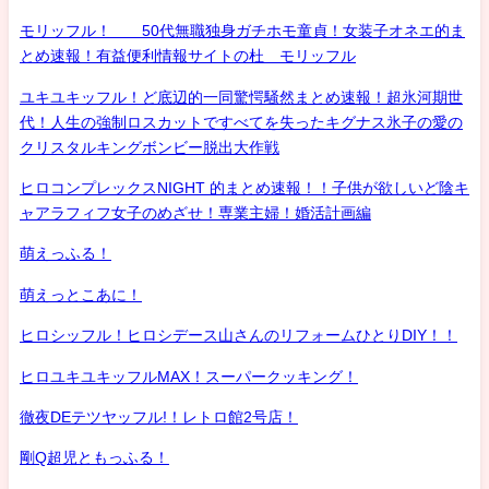
モリッフル！ 50代無職独身ガチホモ童貞！女装子オネエ的ま
とめ速報！有益便利情報サイトの杜 モリッフル
ユキユキッフル！ど底辺的一同驚愕騒然まとめ速報！超氷河期世
代！人生の強制ロスカットですべてを失ったキグナス氷子の愛の
クリスタルキングボンビー脱出大作戦
ヒロコンプレックスNIGHT 的まとめ速報！！子供が欲しいど陰キ
ャアラフィフ女子のめざせ！専業主婦！婚活計画編
萌えっふる！
萌えっとこあに！
ヒロシッフル！ヒロシデース山さんのリフォームひとりDIY！！
ヒロユキユキッフルMAX！スーパークッキング！
徹夜DEテツヤッフル!！レトロ館2号店！
剛Q超児ともっふる！