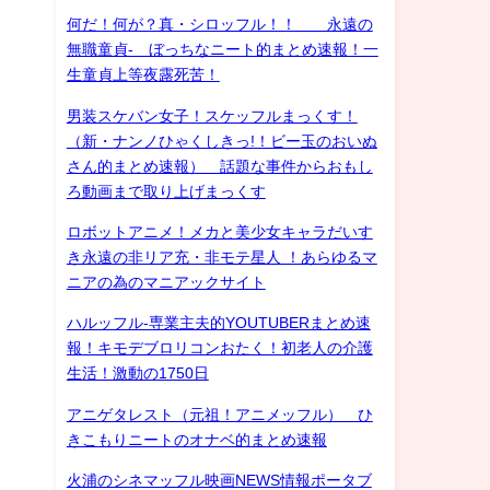
何だ！何が？真・シロッフル！！ 永遠の
無職童貞- ぼっちなニート的まとめ速報！一
生童貞上等夜露死苦！
男装スケバン女子！スケッフルまっくす！
（新・ナンノひゃくしきっ!！ビー玉のおいぬ
さん的まとめ速報） 話題な事件からおもし
ろ動画まで取り上げまっくす
ロボットアニメ！メカと美少女キャラだいす
き永遠の非リア充・非モテ星人 ！あらゆるマ
ニアの為のマニアックサイト
ハルッフル-専業主夫的YOUTUBERまとめ速
報！キモデブロリコンおたく！初老人の介護
生活！激動の1750日
アニゲタレスト（元祖！アニメッフル） ひ
きこもりニートのオナベ的まとめ速報
火浦のシネマッフル映画NEWS情報ポータブ