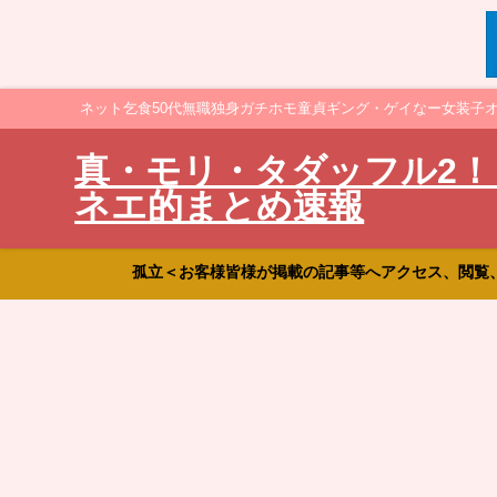
ネット乞食50代無職独身ガチホモ童貞ギング・ゲイなー女装子
真・モリ・タダッフル2！
ネエ的まとめ速報
孤立＜お客様皆様が掲載の記事等へアクセス、閲覧