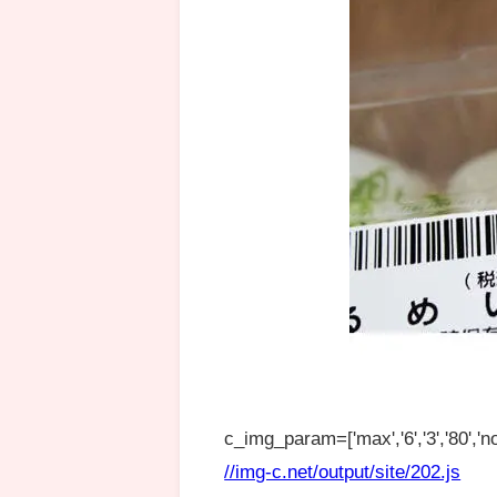
c_img_param=['max','6','3','80','no
//img-c.net/output/site/202.js