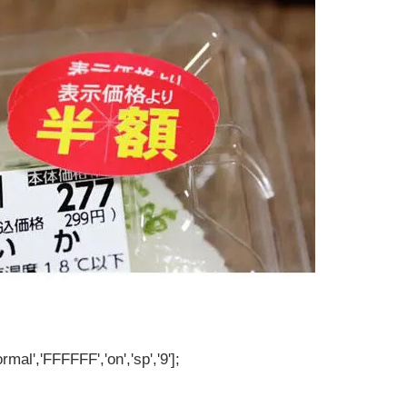
rmal','FFFFFF','on','sp','9'];