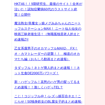
HKT46！！9期研究生、最後のサイト！全米が
泣いた！認知症鬱病60代のラストサイト絶
賛！公開中
魔法熟女/美魔女ッ娘メグみみちゃんのニート
ッフルステーションMAX！ ニート仙人仙女の
映画三昧老後生活！（無職孤独居老人的まと
め速報Z)]
乙女系腐男子のオカマッフルMAX2- FX！
オ・カマトレーダーの逆襲！！ 極道のオカ
マたち編（おもしろ動画まとめ速報）
タダッフル！ネトゲ廃人的まとめ速報！！ネ
ット乞食DE2000万パワーズ！
新・ハゲッフル！哀愁のハゲ男の髪ってるま
とめ速報！！激しくハゲっTEL？
こじ！コジッフル@！-レズっ娘百合ネエ！こ
じらせ！50独身処女のBL腐女子的まとめ速報-