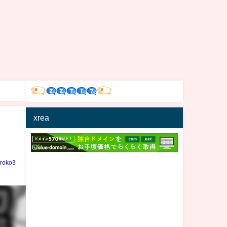
xrea
iroko3