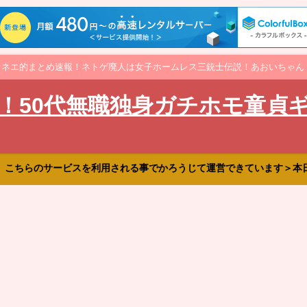
オネエ的まとめ速報！ネトゲ廃人は女子ホームレス三銃士伝説！あおいちゃん
！50代無職独身ガチホモ童貞
、こちらのサービスを利用される事でかろうじて運営できています＞本