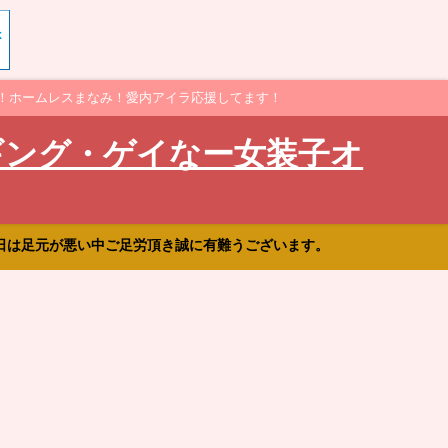
！ホームレスまなみ！愛内アイラ応援してます！
ギング・ゲイなー女装子オ
日は足元が悪い中ご足労頂き誠に有難うございます。