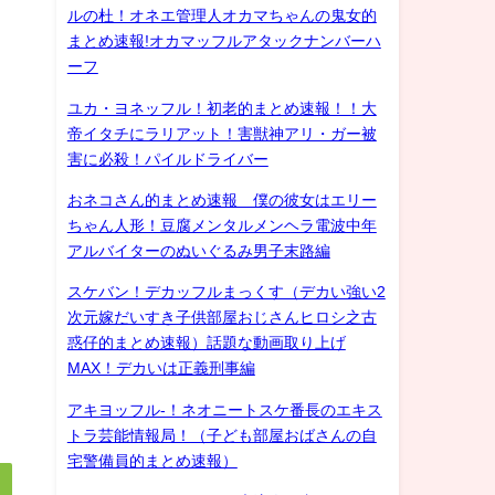
ルの杜！オネエ管理人オカマちゃんの鬼女的
まとめ速報!オカマッフルアタックナンバーハ
ーフ
ユカ・ヨネッフル！初老的まとめ速報！！大
帝イタチにラリアット！害獣神アリ・ガー被
害に必殺！パイルドライバー
おネコさん的まとめ速報 僕の彼女はエリー
ちゃん人形！豆腐メンタルメンヘラ電波中年
アルバイターのぬいぐるみ男子末路編
スケバン！デカッフルまっくす（デカい強い2
次元嫁だいすき子供部屋おじさんヒロシ之古
惑仔的まとめ速報）話題な動画取り上げ
MAX！デカいは正義刑事編
アキヨッフル-！ネオニートスケ番長のエキス
トラ芸能情報局！（子ども部屋おばさんの自
宅警備員的まとめ速報）