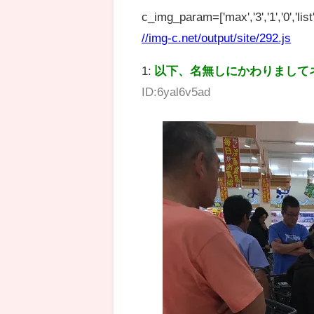
c_img_param=['max','3','1','0','list',
//img-c.net/output/site/292.js
1:
以下、名無しにかわりまして
ID:6yal6v5ad