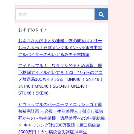
おすすめサイト
おネコさん的まとめ速報 僕の彼女はエリー
ちゃん人形！豆腐メンタルメンヘラ電波中年
アルバイターのぬいぐるみ男子末路編
アイドッフル！ ワタクシ的まとめ速報 地
下格闘アイドルだいすき！23 ひうらのアニ
メ放送局101ちゃんねる BNK48 ！SNH48！
JKT48！MNL48！SGO48！GNZ48！
STU48！SKE48
ヒウラッフルのハーニーフィニッシュゴミ屋
敷補完計画 ＜必殺！生前整理人！孤立し孤独
死からの～特殊清掃・遺品整理への道F完結編
＞ キャッシング計1500万返済：厨二病借金
3500万円！うつ病統合失調症14年生