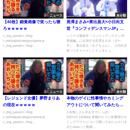
ニュース
未分類
【40枚】錯覚画像で笑ったら寝
長澤まさみ×東出昌大×小日向文
ろｗｗｗｗｗ
世『コンフィデンスマンJP』座
談会！
c_img_param=; //img-
シリーズ最新作『コンフィデンスマンJP
c.net/output/category/game.js
英雄編』に出演する長澤まさみ（ダー
c_img_param=; //img-...
子）、東出昌大（ボクちゃん）、小日向文
世（リチャード）にインタビュ...
ニュース
未分類
【レジェンド女優】夢野まりあ
本物のゲイに性事情やカミング
の現在ｗｗｗｗｗ
アウトについて聞いてみたらヤ
バすぎたwww
c_img_param=; //img-
1:名無しさん＠おカマいっぱい
c.net/output/category/anime.js
2023.07.12(Wed) 本物のゲイに性事情やカ
c_img_param=; //img...
ミングアウトについて聞いてみたらヤバす
ぎたwwwって動画...