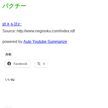
パクチー
続きを読む
Source: http://www.negisoku.com/index.rdf
powered by
Auto Youtube Summarize
共有:
Facebook
X
いいね: