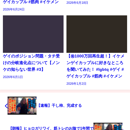
ゲイカップル #筋肉 #イケメン
2026年6月18日
2026年6月24日
ゲイのポジション問題・タチ受
【㊗️1000万回再生超！】イケメ
けの分岐進化点について【ノン
ンゲイカップルに好きなところ
ケの知らない世界 #3】
を聞いてみた！ #lgbtq #ゲイ #
ゲイカップル #筋肉 #イケメン
2026年6月1日
2026年1月2日
【速報】干し柿、完成する
【朗報】ヒョロガリワイ、筋トレのお陰で1年間で