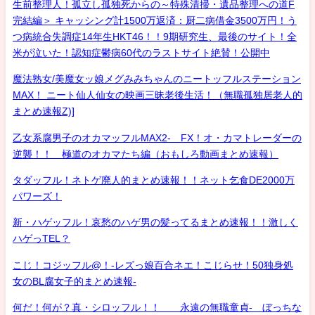
生前整理人！孤立し孤独死からの～特殊清掃・遺品整理への道F
完結編＞ キャッシング計1500万返済：厨二病借金3500万円！う
つ病統合失調症14年生HKT46！！9期研究生、最後のサイト！全
米が泣いた！認知症鬱病60代のラストサイト絶賛！公開中
魔法熟女/美魔女ッ娘メグみみちゃんのニートッフルステーション
MAX！ ニート仙人仙女の映画三昧老後生活！（無職孤独居老人的
まとめ速報Z)]
乙女系腐男子のオカマッフルMAX2- FX！オ・カマトレーダーの
逆襲！！ 極道のオカマたち編（おもしろ動画まとめ速報）
タダッフル！ネトゲ廃人的まとめ速報！！ネット乞食DE2000万
パワーズ！
新・ハゲッフル！哀愁のハゲ男の髪ってるまとめ速報！！激しく
ハゲっTEL？
こじ！コジッフル@！-レズっ娘百合ネエ！こじらせ！50独身処
女のBL腐女子的まとめ速報-
何だ！何が？真・シロッフル！！ 永遠の無職童貞- ぼっちな