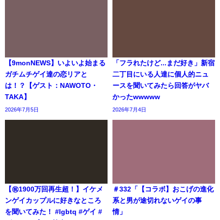
【9monNEWS】いよいよ始まる
「フラれたけど...まだ好き」新宿
ガチムチゲイ達の恋リアと
二丁目にいる人達に個人的ニュ
は！？【ゲスト：NAWOTO・
ースを聞いてみたら回答がヤバ
TAKA】
かったwwwww
2026年7月5日
2026年7月4日
【㊗️1900万回再生超！】イケメ
＃332「【コラボ】おこげの進化
ンゲイカップルに好きなところ
系と男が途切れないゲイの事
を聞いてみた！ #lgbtq #ゲイ #
情」