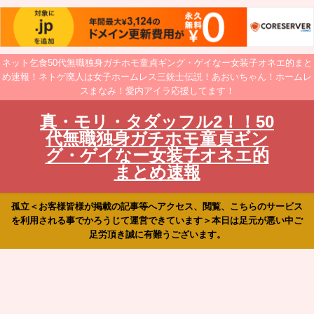
ネット乞食50代無職独身ガチホモ童貞ギング・ゲイなー女装子オネエ的まと
め速報！ネトゲ廃人は女子ホームレス三銃士伝説！あおいちゃん！ホームレ
スまなみ！愛内アイラ応援してます！
真・モリ・タダッフル2！！50
代無職独身ガチホモ童貞ギン
グ・ゲイなー女装子オネエ的
まとめ速報
孤立＜お客様皆様が掲載の記事等へアクセス、閲覧、こちらのサービス
を利用される事でかろうじて運営できています＞本日は足元が悪い中ご
足労頂き誠に有難うございます。