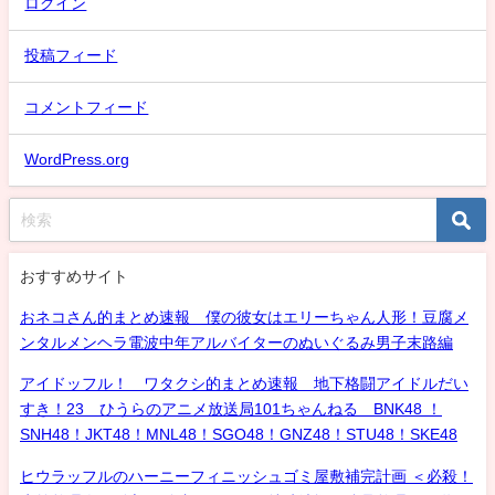
ログイン
投稿フィード
コメントフィード
WordPress.org
おすすめサイト
おネコさん的まとめ速報 僕の彼女はエリーちゃん人形！豆腐メ
ンタルメンヘラ電波中年アルバイターのぬいぐるみ男子末路編
アイドッフル！ ワタクシ的まとめ速報 地下格闘アイドルだい
すき！23 ひうらのアニメ放送局101ちゃんねる BNK48 ！
SNH48！JKT48！MNL48！SGO48！GNZ48！STU48！SKE48
ヒウラッフルのハーニーフィニッシュゴミ屋敷補完計画 ＜必殺！