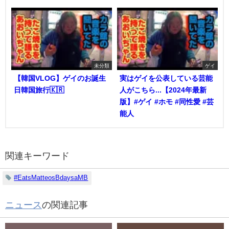
未分類
ゲイ
【韓国VLOG】ゲイのお誕生
実はゲイを公表している芸能
日韓国旅行🇰🇷
人がこちら...【2024年最新
版】#ゲイ #ホモ #同性愛 #芸
能人
関連キーワード
#EatsMatteosBdaysaMB
ニュース
の関連記事