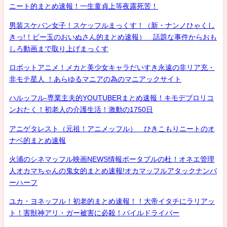
ニート的まとめ速報！一生童貞上等夜露死苦！
男装スケバン女子！スケッフルまっくす！（新・ナンノひゃくし
きっ!！ビー玉のおいぬさん的まとめ速報） 話題な事件からおも
しろ動画まで取り上げまっくす
ロボットアニメ！メカと美少女キャラだいすき永遠の非リア充・
非モテ星人 ！あらゆるマニアの為のマニアックサイト
ハルッフル-専業主夫的YOUTUBERまとめ速報！キモデブロリコ
ンおたく！初老人の介護生活！激動の1750日
アニゲタレスト（元祖！アニメッフル） ひきこもりニートのオ
ナベ的まとめ速報
火浦のシネマッフル映画NEWS情報ポータブルの杜！オネエ管理
人オカマちゃんの鬼女的まとめ速報!オカマッフルアタックナンバ
ーハーフ
ユカ・ヨネッフル！初老的まとめ速報！！大帝イタチにラリアッ
ト！害獣神アリ・ガー被害に必殺！パイルドライバー