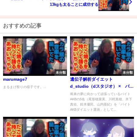
13kgも太ることに成功する
おすすめの記事
未分類
未分類
marumage7
遺伝子解析ダイエット
d_studio（dスタジオ） × バイ
まるまげ祭りの様子です。...
トAKBダイエット選抜 /
将来の夢に向かって頑張っているバイト
AKBの5名（尾形穂菜美、川村真穂、木下
AKB48[公式]
真佑、鈴木優民、山内亜紀）を「バイト
AKBダイエット選抜」として...