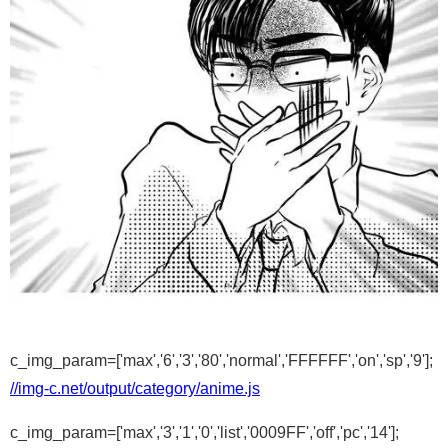
c_img_param=['max','6','3','80','normal','FFFFFF','on','sp','9'];
//img-c.net/output/category/anime.js
c_img_param=['max','3','1','0','list','0009FF','off','pc','14'];