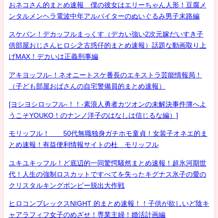
おネコさん的まとめ速報 僕の彼女はエリーちゃん人形！豆腐メ
ンタルメンヘラ電波中年アルバイターのぬいぐるみ男子末路編
スケバン！デカッフルまっくす（デカい強い2次元嫁だいすき子
供部屋おじさんヒロシ之古惑仔的まとめ速報）話題な動画取り上
げMAX！デカいは正義刑事編
アキヨッフル-！ネオニートスケ番長のエキストラ芸能情報局！
（子ども部屋おばさんの自宅警備員的まとめ速報）
[ヨシヨシロッフル-！！-素浪人勇者カツオンの未解決事件簿へよ
うこそYOUKO！のナンノ洋子のはなしは信じるな編）]
モリッフル！ 50代無職独身ガチホモ童貞！女装子オネエ的ま
とめ速報！有益便利情報サイトの杜 モリッフル
ユキユキッフル！ど底辺的一同驚愕騒然まとめ速報！超氷河期世
代！人生の強制ロスカットですべてを失ったキグナス氷子の愛の
クリスタルキングボンビー脱出大作戦
ヒロコンプレックスNIGHT 的まとめ速報！！子供が欲しいど陰キ
ャアラフィフ女子のめざせ！専業主婦！婚活計画編