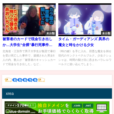
未分類
未分類
被害者のカードで現金引き出し
タイム・ガーディアンズ 異界の
か…大学生“全裸”暴行死事件で
魔女と時をかける少女
交際相手・八木原亜麻容疑者
北海道・江別市で男子大学生が集団で暴行
《時の鍵》を手に入れ、邪悪な魔女を倒せ
を受け死亡した事件で、逮捕された男女6
現代のサンクトペテルブルク。少女クシュ
（20）ら6人逮捕 北海道・江別
人の内、数人が「被害者のキャッシュカー
シャは、時間の裂け目に呑まれパラレルワ
市
ドで現金を引き出した」など...
ールドに迷い込んでしまう...
xrea