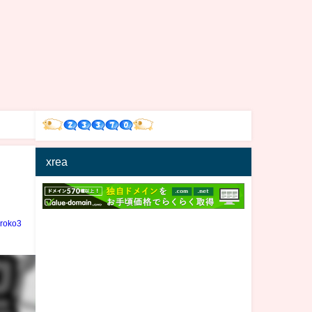
xrea
iroko3