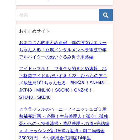
おすすめサイト
おネコさん的まとめ速報 僕の彼女はエリー
ちゃん人形！豆腐メンタルメンヘラ電波中年
アルバイターのぬいぐるみ男子末路編
アイドッフル！ ワタクシ的まとめ速報 地
下格闘アイドルだいすき！23 ひうらのアニ
メ放送局101ちゃんねる BNK48 ！SNH48！
JKT48！MNL48！SGO48！GNZ48！
STU48！SKE48
ヒウラッフルのハーニーフィニッシュゴミ屋
敷補完計画 ＜必殺！生前整理人！孤立し孤独
死からの～特殊清掃・遺品整理への道F完結編
＞ キャッシング計1500万返済：厨二病借金
3500万円！うつ病統合失調症14年生