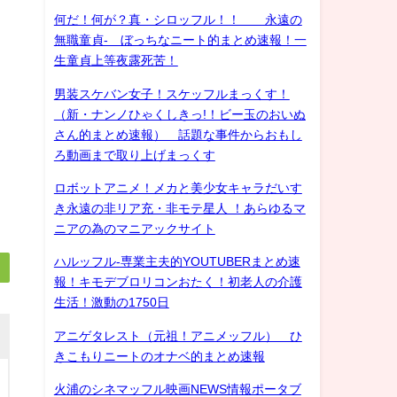
何だ！何が？真・シロッフル！！ 永遠の
無職童貞- ぼっちなニート的まとめ速報！一
生童貞上等夜露死苦！
男装スケバン女子！スケッフルまっくす！
（新・ナンノひゃくしきっ!！ビー玉のおいぬ
さん的まとめ速報） 話題な事件からおもし
ろ動画まで取り上げまっくす
ロボットアニメ！メカと美少女キャラだいす
き永遠の非リア充・非モテ星人 ！あらゆるマ
ニアの為のマニアックサイト
ハルッフル-専業主夫的YOUTUBERまとめ速
報！キモデブロリコンおたく！初老人の介護
生活！激動の1750日
アニゲタレスト（元祖！アニメッフル） ひ
きこもりニートのオナベ的まとめ速報
火浦のシネマッフル映画NEWS情報ポータブ