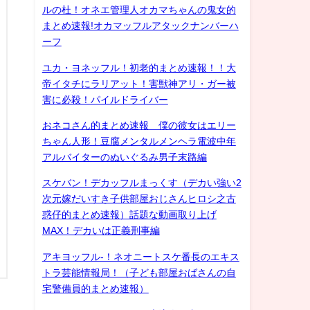
ルの杜！オネエ管理人オカマちゃんの鬼女的
まとめ速報!オカマッフルアタックナンバーハ
ーフ
ユカ・ヨネッフル！初老的まとめ速報！！大
帝イタチにラリアット！害獣神アリ・ガー被
害に必殺！パイルドライバー
おネコさん的まとめ速報 僕の彼女はエリー
ちゃん人形！豆腐メンタルメンヘラ電波中年
アルバイターのぬいぐるみ男子末路編
スケバン！デカッフルまっくす（デカい強い2
次元嫁だいすき子供部屋おじさんヒロシ之古
惑仔的まとめ速報）話題な動画取り上げ
MAX！デカいは正義刑事編
アキヨッフル-！ネオニートスケ番長のエキス
トラ芸能情報局！（子ども部屋おばさんの自
宅警備員的まとめ速報）