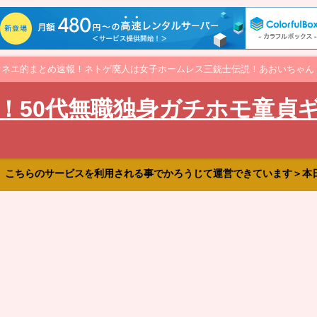
オネエ的まとめ速報！ネトゲ廃人は女子ホームレス三銃士伝説！あおいちゃん
！50代無職独身ガチホモ童貞
、こちらのサービスを利用される事でかろうじて運営できています＞本