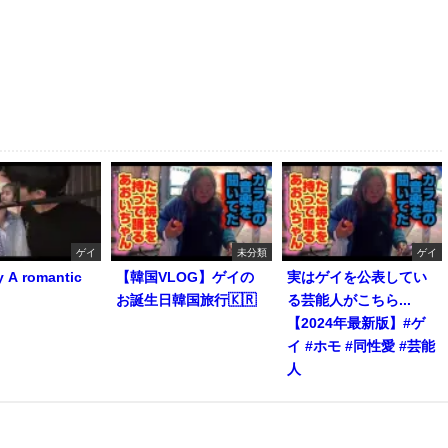
ゲイ
未分類
ゲイ
y A romantic
【韓国VLOG】ゲイの
実はゲイを公表してい
お誕生日韓国旅行🇰🇷
る芸能人がこちら...
【2024年最新版】#ゲ
イ #ホモ #同性愛 #芸能
人