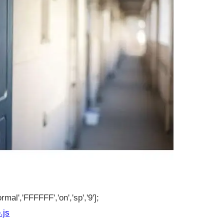
rmal','FFFFFF','on','sp','9'];
.js