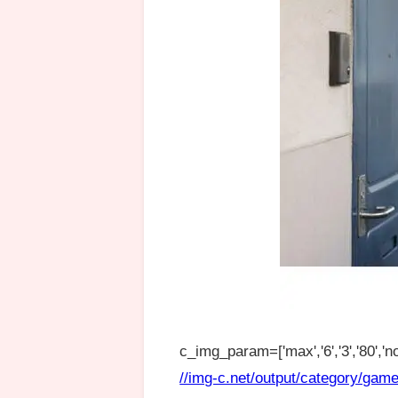
c_img_param=['max','6','3','80','no
//img-c.net/output/category/game