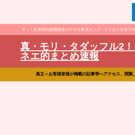
ネット乞食50代無職独身ガチホモ童貞ギング・ゲイなー女装子
真・モリ・タダッフル2！
ネエ的まとめ速報
孤立＜お客様皆様が掲載の記事等へアクセス、閲覧