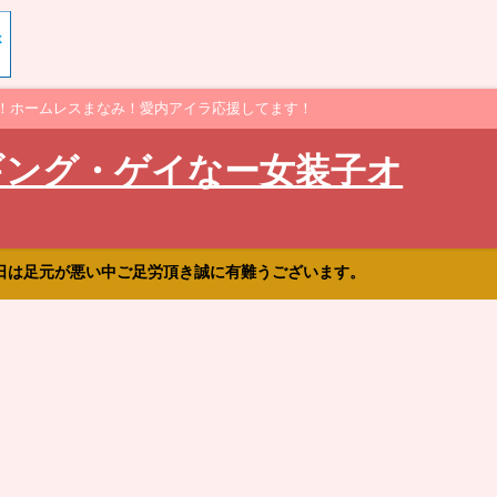
！ホームレスまなみ！愛内アイラ応援してます！
ギング・ゲイなー女装子オ
日は足元が悪い中ご足労頂き誠に有難うございます。