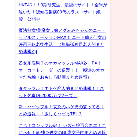
HKT46！！9期研究生、最後のサイト！全米が
泣いた！認知症鬱病60代のラストサイト絶
賛！公開中
魔法熟女/美魔女ッ娘メグみみちゃんのニート
ッフルステーションMAX！ ニート仙人仙女の
映画三昧老後生活！（無職孤独居老人的まと
め速報Z)]
乙女系腐男子のオカマッフルMAX2- FX！
オ・カマトレーダーの逆襲！！ 極道のオカ
マたち編（おもしろ動画まとめ速報）
タダッフル！ネトゲ廃人的まとめ速報！！ネ
ット乞食DE2000万パワーズ！
新・ハゲッフル！哀愁のハゲ男の髪ってるま
とめ速報！！激しくハゲっTEL？
こじ！コジッフル@！-レズっ娘百合ネエ！こ
じらせ！50独身処女のBL腐女子的まとめ速報-