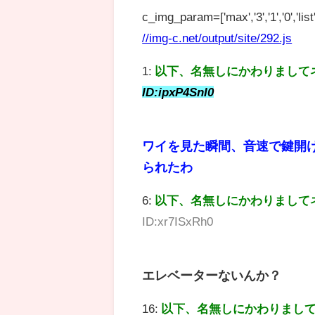
c_img_param=['max','3','1','0','list',
//img-c.net/output/site/292.js
1:
以下、名無しにかわりまして
ID:ipxP4SnI0
ワイを見た瞬間、音速で鍵開け
られたわ
6:
以下、名無しにかわりまして
ID:xr7ISxRh0
エレベーターないんか？
16:
以下、名無しにかわりまし