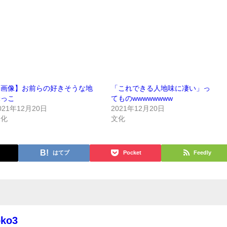
【画像】お前らの好きそうな地
「これできる人地味に凄い」っ
味っこ
てものwwwwwwww
021年12月20日
2021年12月20日
文化
文化
はてブ
Pocket
Feedly
oko3