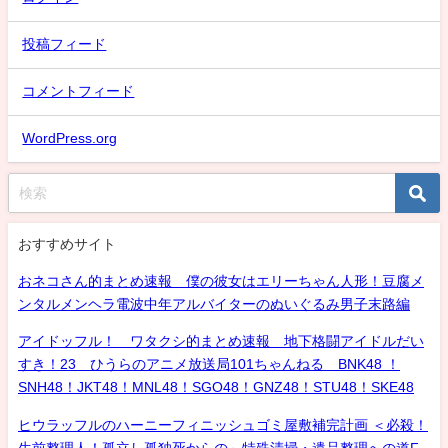
投稿フィード
コメントフィード
WordPress.org
おすすめサイト
おネコさん的まとめ速報 僕の彼女はエリーちゃん人形！豆腐メ
ンタルメンヘラ電波中年アルバイターのぬいぐるみ男子末路編
アイドッフル！ ワタクシ的まとめ速報 地下格闘アイドルだい
すき！23 ひうらのアニメ放送局101ちゃんねる BNK48 ！
SNH48！JKT48！MNL48！SGO48！GNZ48！STU48！SKE48
ヒウラッフルのハーニーフィニッシュゴミ屋敷補完計画 ＜必殺！
生前整理人！孤立し孤独死からの～特殊清掃・遺品整理への道F