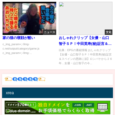
ニュース
文化
家の猫の寝顔が酷い
おしゃれクリップ【女優・山口
智子ＳＰ！中田英寿(秘)証言＆ス
c_img_param=; //img-
c.net/output/category/game.js
ペインの恩師に涙】[字][デ]…の
出典：EPGの番組情報 おしゃれクリップ
c_img_param=; //img-...
【女優・山口智子ＳＰ！中田英寿(秘)証言
番組内容解析まとめ
＆スペインの恩師に涙】ロンバケから２６
年…女優・山口智子の今...
xrea