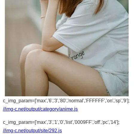
c_img_param=['max','6','3','80','normal','FFFFFF','on','sp','9'];
//img-c.net/output/category/anime.js
c_img_param=['max','3','1','0','list','0009FF','off','pc','14'];
//img-c.net/output/site/292.js