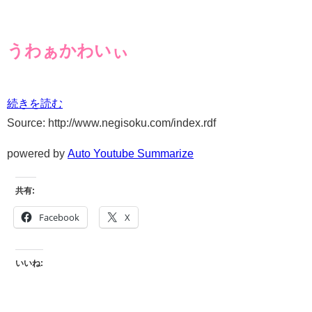
うわぁかわいぃ
続きを読む
Source: http://www.negisoku.com/index.rdf
powered by
Auto Youtube Summarize
共有:
Facebook
X
いいね: