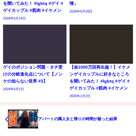
を聞いてみた！ #lgbtq #ゲイ #
情」
ゲイカップル #筋肉 #イケメン
2026年6月18日
2026年6月24日
ゲイのポジション問題・タチ受
【㊗️1000万回再生超！】イケメ
けの分岐進化点について【ノン
ンゲイカップルに好きなところ
ケの知らない世界 #3】
を聞いてみた！ #lgbtq #ゲイ #
ゲイカップル #筋肉 #イケメン
2026年6月1日
2026年1月2日
アパートの隣人女と帰りの時間が被った結果