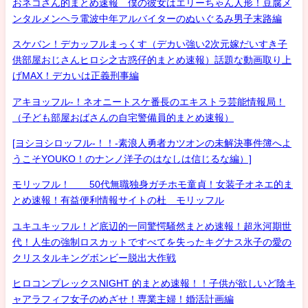
おネコさん的まとめ速報 僕の彼女はエリーちゃん人形！豆腐メ
ンタルメンヘラ電波中年アルバイターのぬいぐるみ男子末路編
スケバン！デカッフルまっくす（デカい強い2次元嫁だいすき子
供部屋おじさんヒロシ之古惑仔的まとめ速報）話題な動画取り上
げMAX！デカいは正義刑事編
アキヨッフル-！ネオニートスケ番長のエキストラ芸能情報局！
（子ども部屋おばさんの自宅警備員的まとめ速報）
[ヨシヨシロッフル-！！-素浪人勇者カツオンの未解決事件簿へよ
うこそYOUKO！のナンノ洋子のはなしは信じるな編）]
モリッフル！ 50代無職独身ガチホモ童貞！女装子オネエ的ま
とめ速報！有益便利情報サイトの杜 モリッフル
ユキユキッフル！ど底辺的一同驚愕騒然まとめ速報！超氷河期世
代！人生の強制ロスカットですべてを失ったキグナス氷子の愛の
クリスタルキングボンビー脱出大作戦
ヒロコンプレックスNIGHT 的まとめ速報！！子供が欲しいど陰キ
ャアラフィフ女子のめざせ！専業主婦！婚活計画編