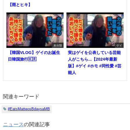
【雨とヒキ】
未分類
ゲイ
【韓国VLOG】ゲイのお誕生
実はゲイを公表している芸能
日韓国旅行🇰🇷
人がこちら...【2024年最新
版】#ゲイ #ホモ #同性愛 #芸
能人
関連キーワード
#EatsMatteosBdaysaMB
ニュース
の関連記事