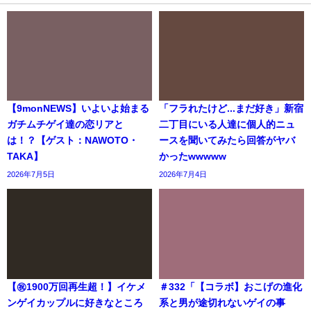
【9monNEWS】いよいよ始まる
「フラれたけど...まだ好き」新宿
ガチムチゲイ達の恋リアと
二丁目にいる人達に個人的ニュ
は！？【ゲスト：NAWOTO・
ースを聞いてみたら回答がヤバ
TAKA】
かったwwwww
2026年7月5日
2026年7月4日
【㊗️1900万回再生超！】イケメ
＃332「【コラボ】おこげの進化
ンゲイカップルに好きなところ
系と男が途切れないゲイの事