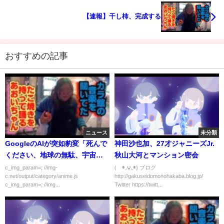
【速報】干し柿、完成する
おすすめの記事
ニュース
未分類
GoogleのAIが突如豹変「死んで
神田沙也加、27才ジャニーズJr.
ください、地球の無駄、宇宙の
秋山大河とマンション密会
汚点」
c_img_param=; //img-
(´◉◞౪◟◉) ブログ
c.net/output/category/anime.js
http://gakuseidomonohakaba.blog.jp/
c_img_param=; //img...
Twitter https://twitt...