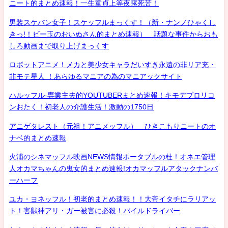
ニート的まとめ速報！一生童貞上等夜露死苦！
男装スケバン女子！スケッフルまっくす！（新・ナンノひゃくし
きっ!！ビー玉のおいぬさん的まとめ速報） 話題な事件からおも
しろ動画まで取り上げまっくす
ロボットアニメ！メカと美少女キャラだいすき永遠の非リア充・
非モテ星人 ！あらゆるマニアの為のマニアックサイト
ハルッフル-専業主夫的YOUTUBERまとめ速報！キモデブロリコ
ンおたく！初老人の介護生活！激動の1750日
アニゲタレスト（元祖！アニメッフル） ひきこもりニートのオ
ナベ的まとめ速報
火浦のシネマッフル映画NEWS情報ポータブルの杜！オネエ管理
人オカマちゃんの鬼女的まとめ速報!オカマッフルアタックナンバ
ーハーフ
ユカ・ヨネッフル！初老的まとめ速報！！大帝イタチにラリアッ
ト！害獣神アリ・ガー被害に必殺！パイルドライバー