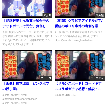
未分類
未分類
【野球解説】≪激震≫試合中の
【衝撃】グラビアアイドルがTV
デッドボールで死亡、負傷した
番組のポロリ事件の裏側を暴露 #
プロ野球選手４選！！
手束真知子
今回は頭部へのデッドボールで死亡した選
#三代目だるま鮨 #東京寿司 #デリ板 ▼チ
手や頭部への危険球を受けた選手、更には
ャンネル登録&高評価お願いします▼
それを経てのヘルメット開発の歴史につい
https://youtube.com/@sushidaru...
ても紹介していきます。 2...
ニュース
バラエティ
【画像】橋本環奈、ピンクボブ
【サモンズボード】コードギア
の殺し屋に
スコラボガチャ感想・解説・考
察【てすたー講座】
c_img_param=; //img-
Source: ロボフル...
c.net/output/category/anime.js
c_img_param=; //img...