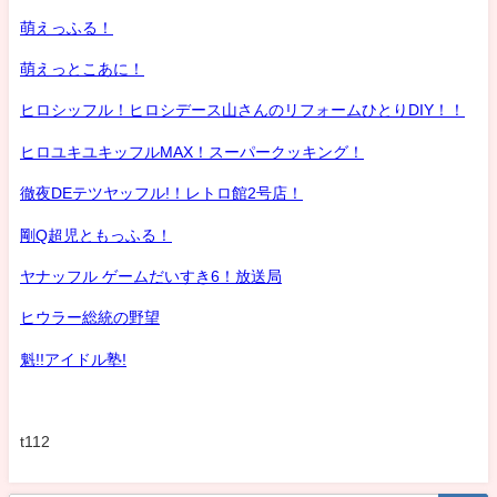
萌えっふる！
萌えっとこあに！
ヒロシッフル！ヒロシデース山さんのリフォームひとりDIY！！
ヒロユキユキッフルMAX！スーパークッキング！
徹夜DEテツヤッフル!！レトロ館2号店！
剛Q超児ともっふる！
ヤナッフル ゲームだいすき6！放送局
ヒウラー総統の野望
魁!!アイドル塾!
t112