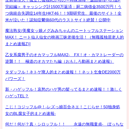
完結編＞ キャッシング計1500万返済：厨二病借金3500万円！う
つ病統合失調症14年生HKT46！！9期研究生、最後のサイト！全
米が泣いた！認知症鬱病60代のラストサイト絶賛！公開中
魔法熟女/美魔女ッ娘メグみみちゃんのニートッフルステーション
MAX！ ニート仙人仙女の映画三昧老後生活！（無職孤独居老人的
まとめ速報Z)]
乙女系腐男子のオカマッフルMAX2- FX！オ・カマトレーダーの
逆襲！！ 極道のオカマたち編（おもしろ動画まとめ速報）
タダッフル！ネトゲ廃人的まとめ速報！！ネット乞食DE2000万
パワーズ！
新・ハゲッフル！哀愁のハゲ男の髪ってるまとめ速報！！激しく
ハゲっTEL？
こじ！コジッフル@！-レズっ娘百合ネエ！こじらせ！50独身処
女のBL腐女子的まとめ速報-
何だ！何が？真・シロッフル！！ 永遠の無職童貞- ぼっちな