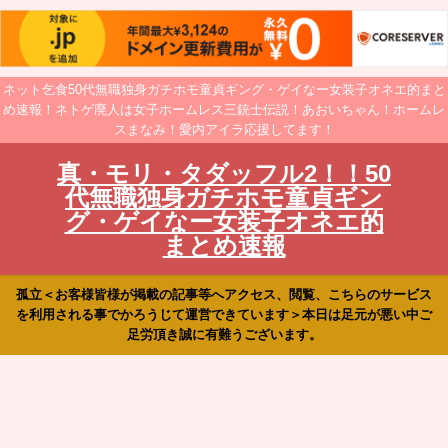
ネット乞食50代無職独身ガチホモ童貞ギング・ゲイなー女装子オネエ的まと
め速報！ネトゲ廃人は女子ホームレス三銃士伝説！あおいちゃん！ホームレ
スまなみ！愛内アイラ応援してます！
真・モリ・タダッフル2！！50
代無職独身ガチホモ童貞ギン
グ・ゲイなー女装子オネエ的
まとめ速報
孤立＜お客様皆様が掲載の記事等へアクセス、閲覧、こちらのサービス
を利用される事でかろうじて運営できています＞本日は足元が悪い中ご
足労頂き誠に有難うございます。