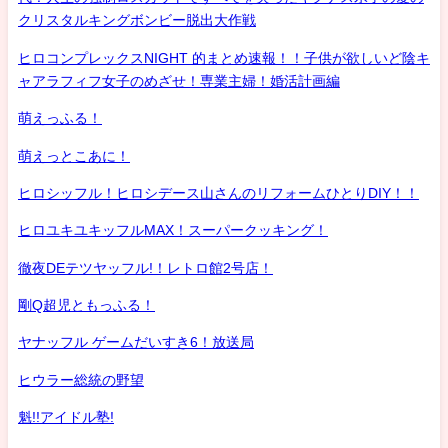
クリスタルキングボンビー脱出大作戦
ヒロコンプレックスNIGHT 的まとめ速報！！子供が欲しいど陰キ
ャアラフィフ女子のめざせ！専業主婦！婚活計画編
萌えっふる！
萌えっとこあに！
ヒロシッフル！ヒロシデース山さんのリフォームひとりDIY！！
ヒロユキユキッフルMAX！スーパークッキング！
徹夜DEテツヤッフル!！レトロ館2号店！
剛Q超児ともっふる！
ヤナッフル ゲームだいすき6！放送局
ヒウラー総統の野望
魁!!アイドル塾!