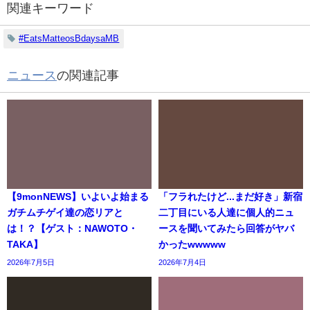
関連キーワード
#EatsMatteosBdaysaMB
ニュース
の関連記事
【9monNEWS】いよいよ始まる
「フラれたけど...まだ好き」新宿
ガチムチゲイ達の恋リアと
二丁目にいる人達に個人的ニュ
は！？【ゲスト：NAWOTO・
ースを聞いてみたら回答がヤバ
TAKA】
かったwwwww
2026年7月5日
2026年7月4日