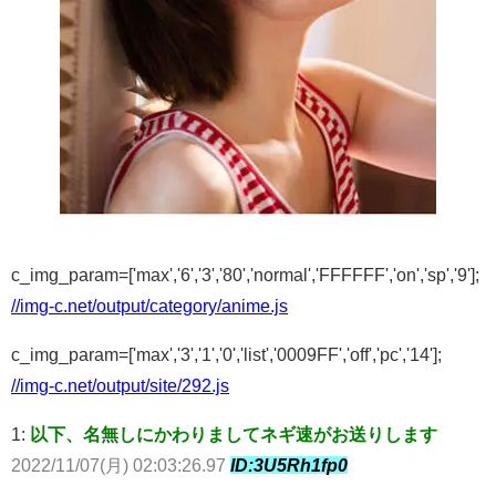
c_img_param=['max','6','3','80','normal','FFFFFF','on','sp','9'];
//img-c.net/output/category/anime.js
c_img_param=['max','3','1','0','list','0009FF','off','pc','14'];
//img-c.net/output/site/292.js
1:
以下、名無しにかわりましてネギ速がお送りします
2022/11/07(月) 02:03:26.97
ID:3U5Rh1fp0