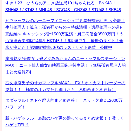
すき！23 ひうらのアニメ放送局101ちゃんねる BNK48 ！
SNH48！JKT48！MNL48！SGO48！GNZ48！STU48！SKE48
ヒウラッフルのハーニーフィニッシュゴミ屋敷補完計画 ＜必殺！
生前整理人！孤立し孤独死からの～特殊清掃・遺品整理への道F
完結編＞ キャッシング計1500万返済：厨二病借金3500万円！う
つ病統合失調症14年生HKT46！！9期研究生、最後のサイト！全
米が泣いた！認知症鬱病60代のラストサイト絶賛！公開中
魔法熟女/美魔女ッ娘メグみみちゃんのニートッフルステーション
MAX！ ニート仙人仙女の映画三昧老後生活！（無職孤独居老人的
まとめ速報Z)]
乙女系腐男子のオカマッフルMAX2- FX！オ・カマトレーダーの
逆襲！！ 極道のオカマたち編（おもしろ動画まとめ速報）
タダッフル！ネトゲ廃人的まとめ速報！！ネット乞食DE2000万
パワーズ！
新・ハゲッフル！哀愁のハゲ男の髪ってるまとめ速報！！激しく
ハゲっTEL？