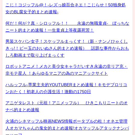
こじ！コジッフル@！-レズっ娘百合ネエ！こじらせ！50独身処
女のBL腐女子的まとめ速報-
何だ！何が？真・シロッフル！！ 永遠の無職童貞- ぼっちな
ニート的まとめ速報！一生童貞上等夜露死苦！
男装スケバン女子！スケッフルまっくす！（新・ナンノひゃくし
きっ!！ビー玉のおいぬさん的まとめ速報） 話題な事件からおも
しろ動画まで取り上げまっくす
ロボットアニメ！メカと美少女キャラだいすき永遠の非リア充・
非モテ星人 ！あらゆるマニアの為のマニアックサイト
ハルッフル-専業主夫的YOUTUBERまとめ速報！キモデブロリコ
ンおたく！初老人の介護生活！激動の1750日
アニゲタレスト（元祖！アニメッフル） ひきこもりニートのオ
ナベ的まとめ速報
火浦のシネマッフル映画NEWS情報ポータブルの杜！オネエ管理
人オカマちゃんの鬼女的まとめ速報!オカマッフルアタックナンバ
ーハーフ