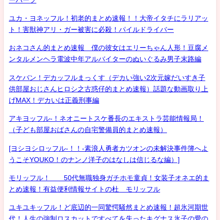
ユカ・ヨネッフル！初老的まとめ速報！！大帝イタチにラリアッ
ト！害獣神アリ・ガー被害に必殺！パイルドライバー
おネコさん的まとめ速報 僕の彼女はエリーちゃん人形！豆腐メ
ンタルメンヘラ電波中年アルバイターのぬいぐるみ男子末路編
スケバン！デカッフルまっくす（デカい強い2次元嫁だいすき子
供部屋おじさんヒロシ之古惑仔的まとめ速報）話題な動画取り上
げMAX！デカいは正義刑事編
アキヨッフル-！ネオニートスケ番長のエキストラ芸能情報局！
（子ども部屋おばさんの自宅警備員的まとめ速報）
[ヨシヨシロッフル-！！-素浪人勇者カツオンの未解決事件簿へよ
うこそYOUKO！のナンノ洋子のはなしは信じるな編）]
モリッフル！ 50代無職独身ガチホモ童貞！女装子オネエ的ま
とめ速報！有益便利情報サイトの杜 モリッフル
ユキユキッフル！ど底辺的一同驚愕騒然まとめ速報！超氷河期世
代！人生の強制ロスカットですべてを失ったキグナス氷子の愛の