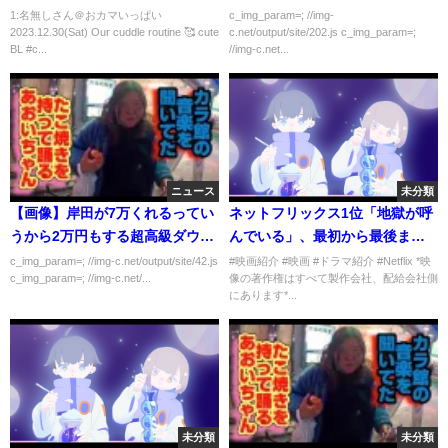
#同性カップル #lgbtq
1:名無しさん＠おカマいっぱい
c_img_param=; //img-
2023.12.30(Sat) Our cuddle routine 🥰 cute
c.net/output/site/202.js c_img_param=;
BL #c...
//img-c.net...
ニュース
未分類
【画像】岸田が7万くれるってい
ネットフリックス1位「地獄が呼
うから2万円もする超高級ダウン
んでいる」、最初から最後まで
買っちゃったんだがｗｗｗｗｗ
60分内に一気に見よう 【ネタバ
c_img_param=; //img-c.net/output/site/42.js
#映画紹介 #映画 #ドラマ紹介 #Netflix *映
c_img_param=; //img-c.net/...
像の著作権はすべて製作会社、配給会社側
レあり】
にあります*...
未分類
未分類