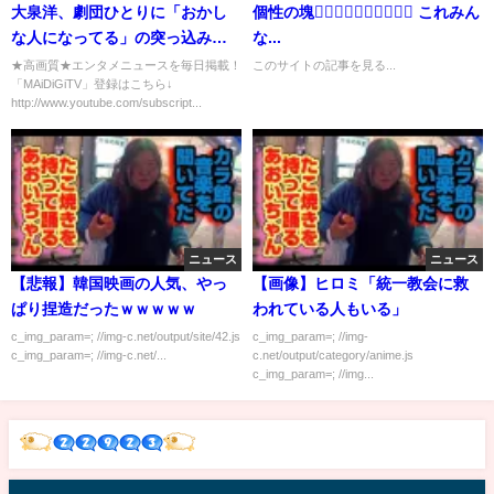
大泉洋、劇団ひとりに「おかし
個性の塊🙎‍♀️🙎‍♀️🙎‍♀️🙎‍♀️🙎‍♀️ これみん
な人になってる」の突っ込み
な...
深見千三郎に憧れすぎて
★高画質★エンタメニュースを毎日掲載！
このサイトの記事を見る...
「MAiDiGiTV」登録はこちら↓
http://www.youtube.com/subscript...
ニュース
ニュース
【悲報】韓国映画の人気、やっ
【画像】ヒロミ「統一教会に救
ぱり捏造だったｗｗｗｗｗ
われている人もいる」
c_img_param=; //img-c.net/output/site/42.js
c_img_param=; //img-
c_img_param=; //img-c.net/...
c.net/output/category/anime.js
c_img_param=; //img...