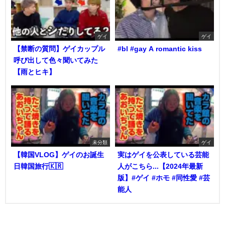
ゲイ
ゲイ
【禁断の質問】ゲイカップル
#bl #gay A romantic kiss
呼び出して色々聞いてみた
【雨とヒキ】
未分類
ゲイ
【韓国VLOG】ゲイのお誕生
実はゲイを公表している芸能
日韓国旅行🇰🇷
人がこちら...【2024年最新
版】#ゲイ #ホモ #同性愛 #芸
能人