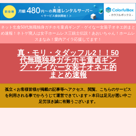
ネット乞食50代無職独身ガチホモ童貞ギング・ゲイなー女装子オネエ的まと
め速報！ネトゲ廃人は女子ホームレス三銃士伝説！あおいちゃん！ホームレ
スまなみ！愛内アイラ応援してます！
真・モリ・タダッフル2！！50
代無職独身ガチホモ童貞ギン
グ・ゲイなー女装子オネエ的
まとめ速報
孤立＜お客様皆様が掲載の記事等へアクセス、閲覧、こちらのサービス
を利用される事でかろうじて運営できています＞本日は足元が悪い中ご
足労頂き誠に有難うございます。