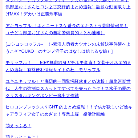
供部屋おじさんヒロシ之古惑仔的まとめ速報）話題な動画取り上
げMAX！デカいは正義刑事編
アキヨッフル-！ネオニートスケ番長のエキストラ芸能情報局！
（子ども部屋おばさんの自宅警備員的まとめ速報）
[ヨシヨシロッフル-！！-素浪人勇者カツオンの未解決事件簿へよ
うこそYOUKO！のナンノ洋子のはなしは信じるな編）]
モリッフル！ 50代無職独身ガチホモ童貞！女装子オネエ的ま
とめ速報！有益便利情報サイトの杜 モリッフル
ユキユキッフル！ど底辺的一同驚愕騒然まとめ速報！超氷河期世
代！人生の強制ロスカットですべてを失ったキグナス氷子の愛の
クリスタルキングボンビー脱出大作戦
ヒロコンプレックスNIGHT 的まとめ速報！！子供が欲しいど陰キ
ャアラフィフ女子のめざせ！専業主婦！婚活計画編
萌えっふる！
萌えっとこあに！