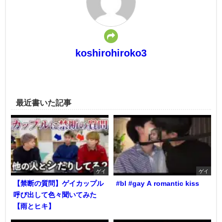
koshirohiroko3
最近書いた記事
ゲイ
ゲイ
【禁断の質問】ゲイカップル
#bl #gay A romantic kiss
呼び出して色々聞いてみた
【雨とヒキ】