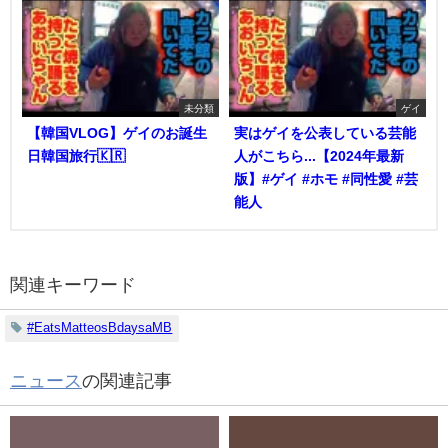
未分類
ゲイ
【韓国VLOG】ゲイのお誕生
実はゲイを公表している芸能
日韓国旅行🇰🇷
人がこちら...【2024年最新
版】#ゲイ #ホモ #同性愛 #芸
能人
関連キーワード
#EatsMatteosBdaysaMB
ニュース
の関連記事