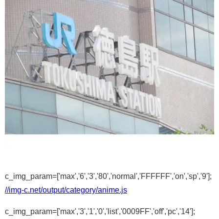
c_img_param=['max','6','3','80','normal','FFFFFF','on','sp','9'];
//img-c.net/output/category/anime.js
c_img_param=['max','3','1','0','list','0009FF','off','pc','14'];