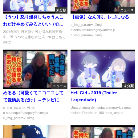
未分類
ニュース
【うつ】怒り爆発しちゃう人こ
【画像】なんJ民、レゴになる
れだけやめてみるといい（心が
c_img_param=; //img-
c.net/output/category/anime.js
楽になる・心が軽くなる話、穏
2021年9月1日更新✨ 🎁お悩み相談実施
c_img_param=; //img...
中！🎁 うつの先生なす公式LINEはこちら
やかな人生にする為に）
&#x2...
ニュース
未分類
めるる（可愛くてニコニコして
Hell Girl - 2019 (Trailer
て愛嬌あるだけ）←テレビに出
Legendado)
まくりな理由
c_img_param=; //img-
Uma criatura demoníaca engravida uma
c.net/output/category/anime.js
mulher. Depois de 160 anos, uma e...
c_img_param=; //img...