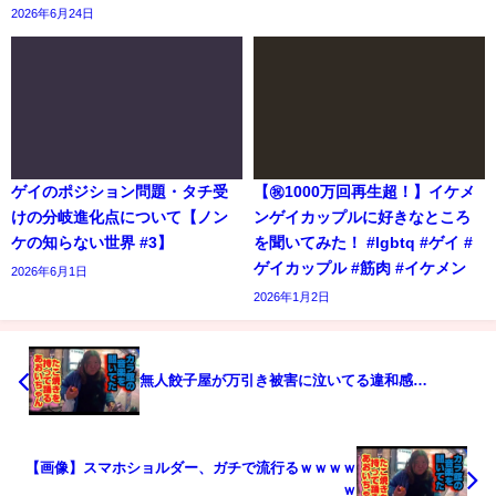
2026年6月24日
ゲイのポジション問題・タチ受
【㊗️1000万回再生超！】イケメ
けの分岐進化点について【ノン
ンゲイカップルに好きなところ
ケの知らない世界 #3】
を聞いてみた！ #lgbtq #ゲイ #
ゲイカップル #筋肉 #イケメン
2026年6月1日
2026年1月2日
無人餃子屋が万引き被害に泣いてる違和感…
【画像】スマホショルダー、ガチで流行るｗｗｗｗ
ｗ