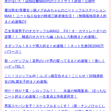
米が泣いた！認知症鬱病60代のラストサイト絶賛！公開中
魔法熟女/美魔女ッ娘メグみみちゃんのニートッフルステーション
MAX！ ニート仙人仙女の映画三昧老後生活！（無職孤独居老人的
まとめ速報Z)]
乙女系腐男子のオカマッフルMAX2- FX！オ・カマトレーダーの
逆襲！！ 極道のオカマたち編（おもしろ動画まとめ速報）
タダッフル！ネトゲ廃人的まとめ速報！！ネット乞食DE2000万
パワーズ！
新・ハゲッフル！哀愁のハゲ男の髪ってるまとめ速報！！激しく
ハゲっTEL？
こじ！コジッフル@！-レズっ娘百合ネエ！こじらせ！50独身処
女のBL腐女子的まとめ速報-
何だ！何が？真・シロッフル！！ 永遠の無職童貞- ぼっちな
ニート的まとめ速報！一生童貞上等夜露死苦！
男装スケバン女子！スケッフルまっくす！（新・ナンノひゃくし