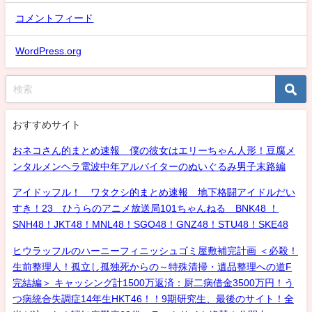
コメントフィード
WordPress.org
おすすめサイト
おネコさん的まとめ速報 僕の彼女はエリーちゃん人形！豆腐メ
ンタルメンヘラ電波中年アルバイターのぬいぐるみ男子末路編
アイドッフル！ ワタクシ的まとめ速報 地下格闘アイドルだい
すき！23 ひうらのアニメ放送局101ちゃんねる BNK48 ！
SNH48！JKT48！MNL48！SGO48！GNZ48！STU48！SKE48
ヒウラッフルのハーニーフィニッシュゴミ屋敷補完計画 ＜必殺！
生前整理人！孤立し孤独死からの～特殊清掃・遺品整理への道F
完結編＞ キャッシング計1500万返済：厨二病借金3500万円！う
つ病統合失調症14年生HKT46！！9期研究生、最後のサイト！全