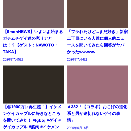
【9monNEWS】いよいよ始まる
「フラれたけど...まだ好き」新宿
ガチムチゲイ達の恋リアと
二丁目にいる人達に個人的ニュ
は！？【ゲスト：NAWOTO・
ースを聞いてみたら回答がヤバ
TAKA】
かったwwwww
2026年7月5日
2026年7月4日
【㊗️1900万回再生超！】イケメ
＃332「【コラボ】おこげの進化
ンゲイカップルに好きなところ
系と男が途切れないゲイの事
を聞いてみた！ #lgbtq #ゲイ #
情」
ゲイカップル #筋肉 #イケメン
2026年6月18日