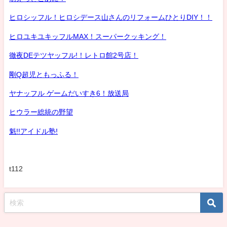
ヒロシッフル！ヒロシデース山さんのリフォームひとりDIY！！
ヒロユキユキッフルMAX！スーパークッキング！
徹夜DEテツヤッフル!！レトロ館2号店！
剛Q超児ともっふる！
ヤナッフル ゲームだいすき6！放送局
ヒウラー総統の野望
魁!!アイドル塾!
t112