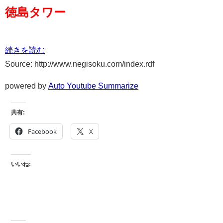
徳島タワー
続きを読む
Source: http://www.negisoku.com/index.rdf
powered by
Auto Youtube Summarize
共有:
Facebook
X
いいね: