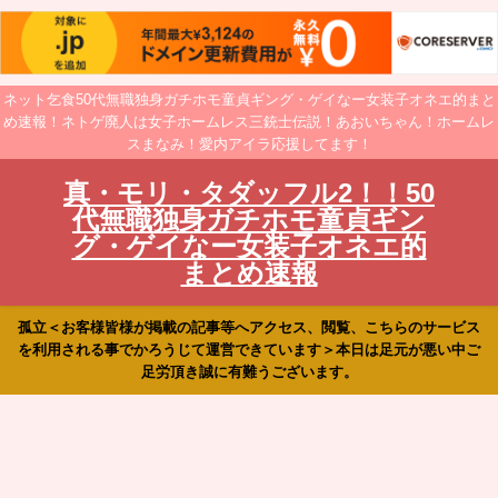
ネット乞食50代無職独身ガチホモ童貞ギング・ゲイなー女装子オネエ的まと
め速報！ネトゲ廃人は女子ホームレス三銃士伝説！あおいちゃん！ホームレ
スまなみ！愛内アイラ応援してます！
真・モリ・タダッフル2！！50
代無職独身ガチホモ童貞ギン
グ・ゲイなー女装子オネエ的
まとめ速報
孤立＜お客様皆様が掲載の記事等へアクセス、閲覧、こちらのサービス
を利用される事でかろうじて運営できています＞本日は足元が悪い中ご
足労頂き誠に有難うございます。