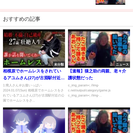
おすすめの記事
未分類
ニュース
相模原でホームレスをされてい
【速報】猿之助の両親、老々介
るアユムさん(27)が古淵駅付近の
護状態だった
公園でホームレスをされている
1:廃人さん＠お腹いっぱい
c_img_param=; //img-
2024.01.07(Sun) 相模原でホームレスをさ
c.net/output/category/game.js
理由を伺いました【東京ホーム
れているアユムさん(27)が古淵駅付近の公
c_img_param=; //img-...
レス アユムさん】
園でホームレスをさ...