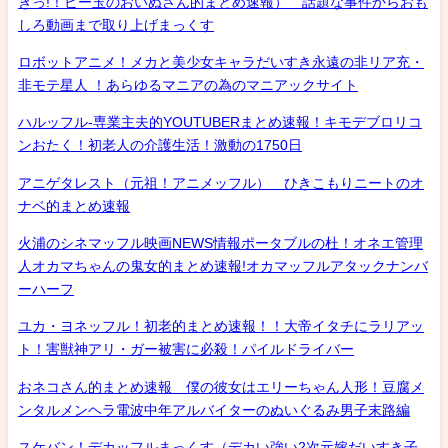
きっ!！ビー玉のおいぬさん的まとめ速報） 話題な事件からおも
しろ動画まで取り上げまっくす
ロボットアニメ！メカと美少女キャラだいすき永遠の非リア充・
非モテ星人 ！あらゆるマニアの為のマニアックサイト
ハルッフル-専業主夫的YOUTUBERまとめ速報！キモデブロリコ
ンおたく！初老人の介護生活！激動の1750日
アニゲタレスト（元祖！アニメッフル） ひきこもりニートのオ
ナベ的まとめ速報
火浦のシネマッフル映画NEWS情報ポータブルの杜！オネエ管理
人オカマちゃんの鬼女的まとめ速報!オカマッフルアタックナンバ
ーハーフ
ユカ・ヨネッフル！初老的まとめ速報！！大帝イタチにラリアッ
ト！害獣神アリ・ガー被害に必殺！パイルドライバー
おネコさん的まとめ速報 僕の彼女はエリーちゃん人形！豆腐メ
ンタルメンヘラ電波中年アルバイターのぬいぐるみ男子末路編
スケバン！デカッフルまっくす（デカい強い2次元嫁だいすき子