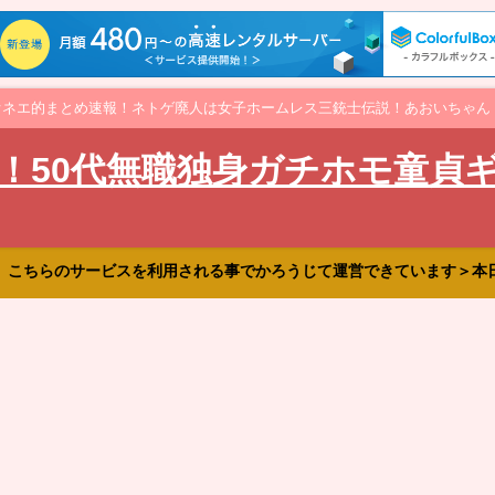
オネエ的まとめ速報！ネトゲ廃人は女子ホームレス三銃士伝説！あおいちゃん
！50代無職独身ガチホモ童貞
、こちらのサービスを利用される事でかろうじて運営できています＞本