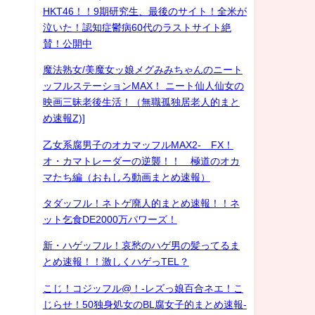
HKT46！！9期研究生、最後のサイト！全米が
泣いた！認知症鬱病60代のラストサイト絶
賛！公開中
魔法熟女/美魔女ッ娘メグみみちゃんのニート
ッフルステーションMAX！ ニート仙人仙女の
映画三昧老後生活！（無職孤独居老人的まと
め速報Z)]
乙女系腐男子のオカマッフルMAX2- FX！
オ・カマトレーダーの逆襲！！ 極道のオカ
マたち編（おもしろ動画まとめ速報）
タダッフル！ネトゲ廃人的まとめ速報！！ネ
ット乞食DE2000万パワーズ！
新・ハゲッフル！哀愁のハゲ男の髪ってるま
とめ速報！！激しくハゲっTEL？
こじ！コジッフル@！-レズっ娘百合ネエ！こ
じらせ！50独身処女のBL腐女子的まとめ速報-