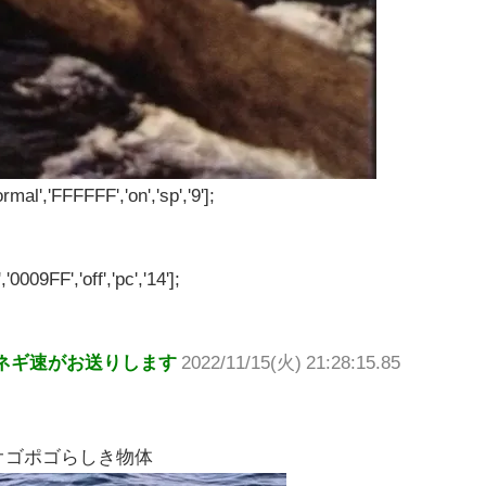
rmal','FFFFFF','on','sp','9'];
'0009FF','off','pc','14'];
ネギ速がお送りします
2022/11/15(火) 21:28:15.85
オゴポゴらしき物体