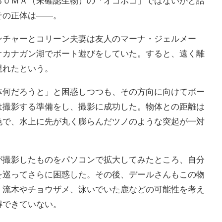
るＵＭＡ（未確認生物）の「オゴポゴ」ではないかと話
その正体は――。
チャーとコリーン夫妻は友人のマーナ・ジェルメー
オカナガン湖でボート遊びをしていた。すると、遠く離
現れたという。
何だろうと」と困惑しつつも、その方向に向けてボー
は撮影する準備をし、撮影に成功した。物体との距離は
色で、水上に先が丸く膨らんだツノのような突起が一対
撮影したものをパソコンで拡大してみたところ、自分
を巡ってさらに困惑した。その後、デールさんもこの物
、流木やチョウザメ、泳いでいた鹿などの可能性を考え
得できていない。