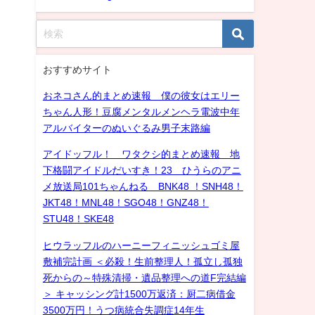
おすすめサイト
おネコさん的まとめ速報 僕の彼女はエリー
ちゃん人形！豆腐メンタルメンヘラ電波中年
アルバイターのぬいぐるみ男子末路編
アイドッフル！ ワタクシ的まとめ速報 地
下格闘アイドルだいすき！23 ひうらのアニ
メ放送局101ちゃんねる BNK48 ！SNH48！
JKT48！MNL48！SGO48！GNZ48！
STU48！SKE48
ヒウラッフルのハーニーフィニッシュゴミ屋
敷補完計画 ＜必殺！生前整理人！孤立し孤独
死からの～特殊清掃・遺品整理への道F完結編
＞ キャッシング計1500万返済：厨二病借金
3500万円！うつ病統合失調症14年生