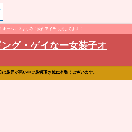
！ホームレスまなみ！愛内アイラ応援してます！
ギング・ゲイなー女装子オ
日は足元が悪い中ご足労頂き誠に有難うございます。