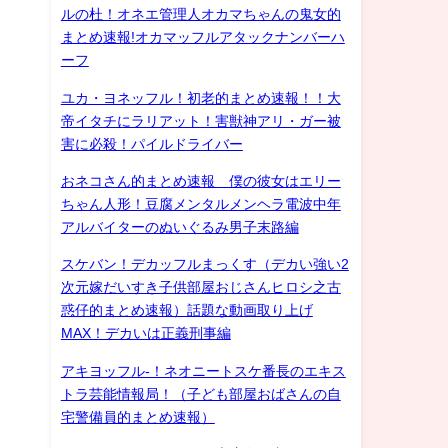
ルの杜！オネエ管理人オカマちゃんの鬼女的
まとめ速報!オカマッフルアタックナンバーハ
ーフ
ユカ・ヨネッフル！初老的まとめ速報！！大
帝イタチにラリアット！害獣神アリ・ガー被
害に必殺！パイルドライバー
おネコさん的まとめ速報 僕の彼女はエリー
ちゃん人形！豆腐メンタルメンヘラ電波中年
アルバイターのぬいぐるみ男子末路編
スケバン！デカッフルまっくす（デカい強い2
次元嫁だいすき子供部屋おじさんヒロシ之古
惑仔的まとめ速報）話題な動画取り上げ
MAX！デカいは正義刑事編
アキヨッフル-！ネオニートスケ番長のエキス
トラ芸能情報局！（子ども部屋おばさんの自
宅警備員的まとめ速報）