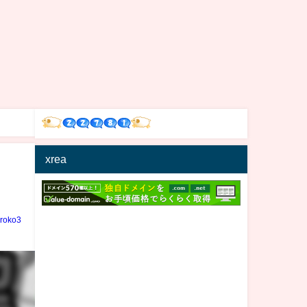
xrea
iroko3