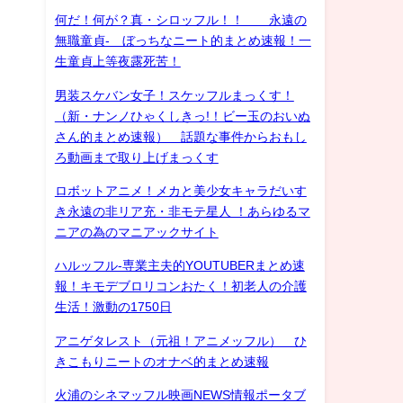
何だ！何が？真・シロッフル！！ 永遠の
無職童貞- ぼっちなニート的まとめ速報！一
生童貞上等夜露死苦！
男装スケバン女子！スケッフルまっくす！
（新・ナンノひゃくしきっ!！ビー玉のおいぬ
さん的まとめ速報） 話題な事件からおもし
ろ動画まで取り上げまっくす
ロボットアニメ！メカと美少女キャラだいす
き永遠の非リア充・非モテ星人 ！あらゆるマ
ニアの為のマニアックサイト
ハルッフル-専業主夫的YOUTUBERまとめ速
報！キモデブロリコンおたく！初老人の介護
生活！激動の1750日
アニゲタレスト（元祖！アニメッフル） ひ
きこもりニートのオナベ的まとめ速報
火浦のシネマッフル映画NEWS情報ポータブ