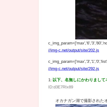
c_img_param=['max','6','3','80','no
//img-c.net/output/site/202.js
c_img_param=['max','3','1','0','list',
//img-c.net/output/site/292.js
1:
以下、名無しにかわりまして
ID:d3E7RIx89
オカナガン湖で撮影された