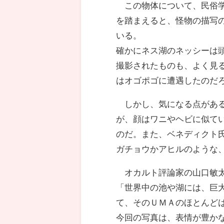
この物体について、民俗学
を踏まえると、怪物の描写
いる。
確かにネス湖のネッシーは
撮影されたものも、よく見
はオゴポゴに遭遇したのだ
しかし、気になる点がある
が、顔はワニやヘビに似て
のだ。また、ベネディクト
ガチョウかアヒルのような
オカルト評論家の山口敏太
「世界中の池や湖には、巨
て、そのＵＭＡのほとんど
今回の写真は、表情が豊か