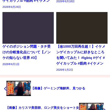
ゲイカップル #筋肉 #イケメン
2026年6月18日
2026年6月24日
ゲイのポジション問題・タチ受
【㊗️1000万回再生超！】イケメ
けの分岐進化点について【ノン
ンゲイカップルに好きなところ
ケの知らない世界 #3】
を聞いてみた！ #lgbtq #ゲイ #
ゲイカップル #筋肉 #イケメン
2026年6月1日
2026年1月2日
【画像】ゲーミング海鮮丼、見つかる
【画像】カリスマ美容師、ロング美女をショート女