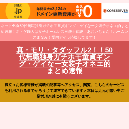
ネット乞食50代無職独身ガチホモ童貞ギング・ゲイなー女装子オネエ的まと
め速報！ネトゲ廃人は女子ホームレス三銃士伝説！あおいちゃん！ホームレ
スまなみ！愛内アイラ応援してます！
真・モリ・タダッフル2！！50
代無職独身ガチホモ童貞ギン
グ・ゲイなー女装子オネエ的
まとめ速報
孤立＜お客様皆様が掲載の記事等へアクセス、閲覧、こちらのサービス
を利用される事でかろうじて運営できています＞本日は足元が悪い中ご
足労頂き誠に有難うございます。