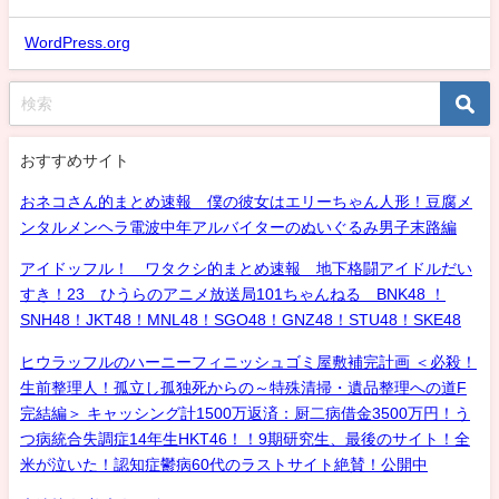
WordPress.org
おすすめサイト
おネコさん的まとめ速報 僕の彼女はエリーちゃん人形！豆腐メ
ンタルメンヘラ電波中年アルバイターのぬいぐるみ男子末路編
アイドッフル！ ワタクシ的まとめ速報 地下格闘アイドルだい
すき！23 ひうらのアニメ放送局101ちゃんねる BNK48 ！
SNH48！JKT48！MNL48！SGO48！GNZ48！STU48！SKE48
ヒウラッフルのハーニーフィニッシュゴミ屋敷補完計画 ＜必殺！
生前整理人！孤立し孤独死からの～特殊清掃・遺品整理への道F
完結編＞ キャッシング計1500万返済：厨二病借金3500万円！う
つ病統合失調症14年生HKT46！！9期研究生、最後のサイト！全
米が泣いた！認知症鬱病60代のラストサイト絶賛！公開中