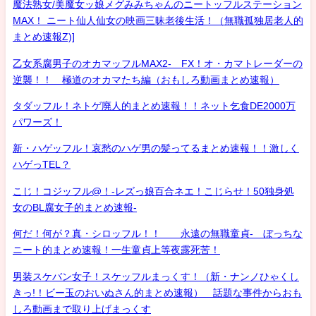
魔法熟女/美魔女ッ娘メグみみちゃんのニートッフルステーション
MAX！ ニート仙人仙女の映画三昧老後生活！（無職孤独居老人的
まとめ速報Z)]
乙女系腐男子のオカマッフルMAX2- FX！オ・カマトレーダーの
逆襲！！ 極道のオカマたち編（おもしろ動画まとめ速報）
タダッフル！ネトゲ廃人的まとめ速報！！ネット乞食DE2000万
パワーズ！
新・ハゲッフル！哀愁のハゲ男の髪ってるまとめ速報！！激しく
ハゲっTEL？
こじ！コジッフル@！-レズっ娘百合ネエ！こじらせ！50独身処
女のBL腐女子的まとめ速報-
何だ！何が？真・シロッフル！！ 永遠の無職童貞- ぼっちな
ニート的まとめ速報！一生童貞上等夜露死苦！
男装スケバン女子！スケッフルまっくす！（新・ナンノひゃくし
きっ!！ビー玉のおいぬさん的まとめ速報） 話題な事件からおも
しろ動画まで取り上げまっくす