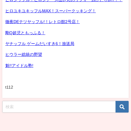
ヒロユキユキッフルMAX！スーパークッキング！
徹夜DEテツヤッフル!！レトロ館2号店！
剛Q超児ともっふる！
ヤナッフル ゲームだいすき6！放送局
ヒウラー総統の野望
魁!!アイドル塾!
t112