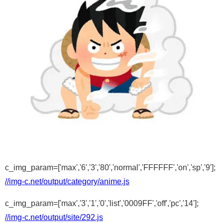
c_img_param=['max','6','3','80','normal','FFFFFF','on','sp','9'];
//img-c.net/output/category/anime.js
c_img_param=['max','3','1','0','list','0009FF','off','pc','14'];
//img-c.net/output/site/292.js