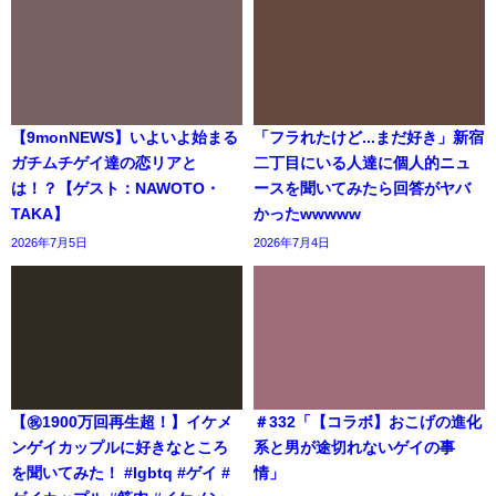
【9monNEWS】いよいよ始まる
「フラれたけど...まだ好き」新宿
ガチムチゲイ達の恋リアと
二丁目にいる人達に個人的ニュ
は！？【ゲスト：NAWOTO・
ースを聞いてみたら回答がヤバ
TAKA】
かったwwwww
2026年7月5日
2026年7月4日
【㊗️1900万回再生超！】イケメ
＃332「【コラボ】おこげの進化
ンゲイカップルに好きなところ
系と男が途切れないゲイの事
を聞いてみた！ #lgbtq #ゲイ #
情」