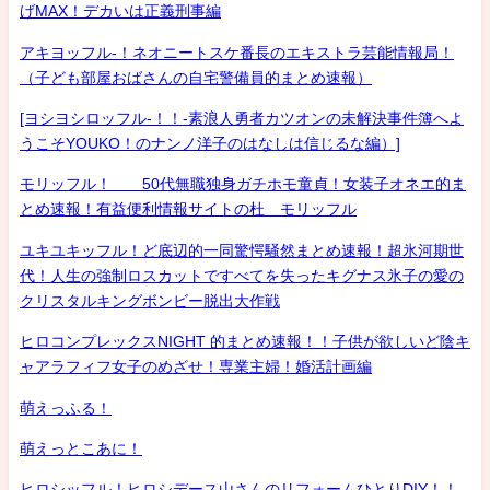
げMAX！デカいは正義刑事編
アキヨッフル-！ネオニートスケ番長のエキストラ芸能情報局！
（子ども部屋おばさんの自宅警備員的まとめ速報）
[ヨシヨシロッフル-！！-素浪人勇者カツオンの未解決事件簿へよ
うこそYOUKO！のナンノ洋子のはなしは信じるな編）]
モリッフル！ 50代無職独身ガチホモ童貞！女装子オネエ的ま
とめ速報！有益便利情報サイトの杜 モリッフル
ユキユキッフル！ど底辺的一同驚愕騒然まとめ速報！超氷河期世
代！人生の強制ロスカットですべてを失ったキグナス氷子の愛の
クリスタルキングボンビー脱出大作戦
ヒロコンプレックスNIGHT 的まとめ速報！！子供が欲しいど陰キ
ャアラフィフ女子のめざせ！専業主婦！婚活計画編
萌えっふる！
萌えっとこあに！
ヒロシッフル！ヒロシデース山さんのリフォームひとりDIY！！