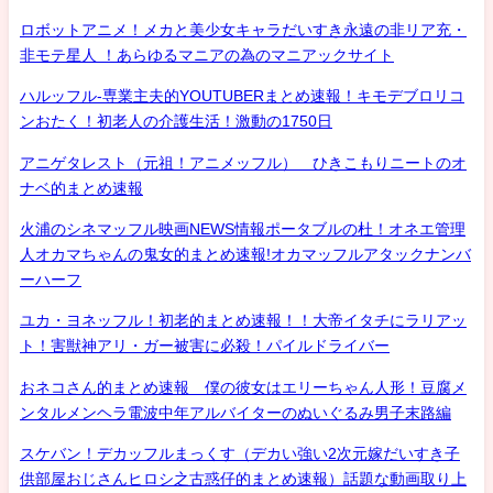
ロボットアニメ！メカと美少女キャラだいすき永遠の非リア充・
非モテ星人 ！あらゆるマニアの為のマニアックサイト
ハルッフル-専業主夫的YOUTUBERまとめ速報！キモデブロリコ
ンおたく！初老人の介護生活！激動の1750日
アニゲタレスト（元祖！アニメッフル） ひきこもりニートのオ
ナベ的まとめ速報
火浦のシネマッフル映画NEWS情報ポータブルの杜！オネエ管理
人オカマちゃんの鬼女的まとめ速報!オカマッフルアタックナンバ
ーハーフ
ユカ・ヨネッフル！初老的まとめ速報！！大帝イタチにラリアッ
ト！害獣神アリ・ガー被害に必殺！パイルドライバー
おネコさん的まとめ速報 僕の彼女はエリーちゃん人形！豆腐メ
ンタルメンヘラ電波中年アルバイターのぬいぐるみ男子末路編
スケバン！デカッフルまっくす（デカい強い2次元嫁だいすき子
供部屋おじさんヒロシ之古惑仔的まとめ速報）話題な動画取り上