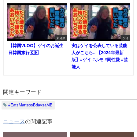
未分類
ゲイ
【韓国VLOG】ゲイのお誕生
実はゲイを公表している芸能
日韓国旅行🇰🇷
人がこちら...【2024年最新
版】#ゲイ #ホモ #同性愛 #芸
能人
関連キーワード
#EatsMatteosBdaysaMB
ニュース
の関連記事