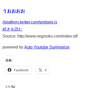
うおおおお
//platform.twitter.com/widgets.js
続きを読む
Source: http://www.negisoku.com/index.rdf
powered by
Auto Youtube Summarize
共有:
Facebook
X
いいね: