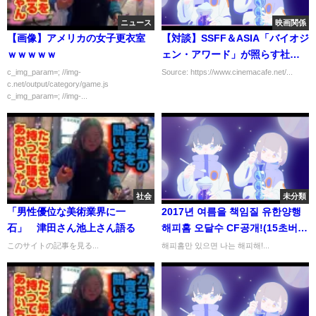
ニュース
映画関係
【画像】アメリカの女子更衣室
【対談】SSFF＆ASIA「バイオジ
ｗｗｗｗｗ
ェン・アワード」が照らす社会
の可能性、別所哲也×アジェイ・
c_img_param=; //img-
Source: https://www.cinemacafe.net/...
c.net/output/category/game.js
スレイク
c_img_param=; //img-...
社会
未分類
「男性優位な美術業界に一
2017년 여름을 책임질 유한양행
石」 津田さん池上さん語る
해피홈 오달수 CF공개!(15초버
전)
このサイトの記事を見る...
해피홈만 있으면 나는 해피해!...