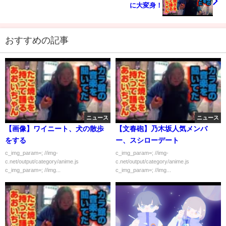
に大変身！
おすすめの記事
ニュース
ニュース
【画像】ワイニート、犬の散歩
【文春砲】乃木坂人気メンバ
をする
ー、スシローデート
c_img_param=; //img-
c_img_param=; //img-
c.net/output/category/anime.js
c.net/output/category/anime.js
c_img_param=; //img...
c_img_param=; //img...