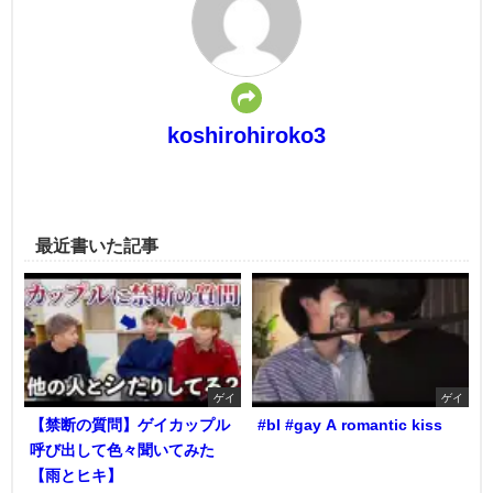
koshirohiroko3
最近書いた記事
ゲイ
ゲイ
【禁断の質問】ゲイカップル
#bl #gay A romantic kiss
呼び出して色々聞いてみた
【雨とヒキ】