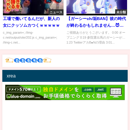
ニュース
未分類
工場で働いてるんだが、新人の
【ガーシーch/垢BAN】彼の時代
女にクッソムカつくｗｗｗｗｗ
が終わるかもしれません…😈ガ
ーシーのTwitterアカウント凍結
c_img_param=; //img-
ご視聴ありがとうございます。 0:00 オー
c.net/output/site/202.js c_img_param=;
プニング 0:19 参院選出馬のガーシーが…
の真相を語る【ひろゆき切り抜
//img-c.net...
1:23 TwitterアカB●Nの理由 3:01...
き/東谷義和/暴露系YouTuber/参
議院選挙】
xrea