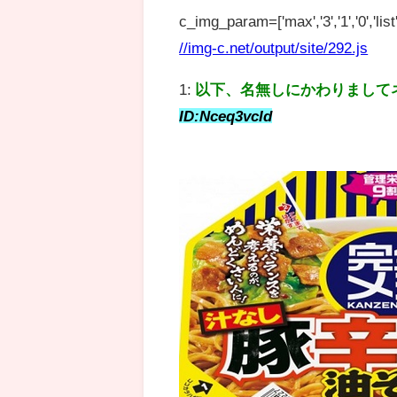
c_img_param=['max','3','1','0','list',
//img-c.net/output/site/292.js
1:
以下、名無しにかわりまして
ID:Nceq3vcId