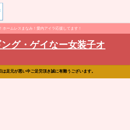
！ホームレスまなみ！愛内アイラ応援してます！
ギング・ゲイなー女装子オ
日は足元が悪い中ご足労頂き誠に有難うございます。