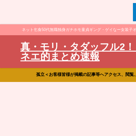
ネット乞食50代無職独身ガチホモ童貞ギング・ゲイなー女装子
真・モリ・タダッフル2！
ネエ的まとめ速報
孤立＜お客様皆様が掲載の記事等へアクセス、閲覧