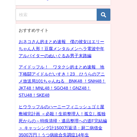
おすすめサイト
おネコさん的まとめ速報 僕の彼女はエリー
ちゃん人形！豆腐メンタルメンヘラ電波中年
アルバイターのぬいぐるみ男子末路編
アイドッフル！ ワタクシ的まとめ速報 地
下格闘アイドルだいすき！23 ひうらのアニ
メ放送局101ちゃんねる BNK48 ！SNH48！
JKT48！MNL48！SGO48！GNZ48！
STU48！SKE48
ヒウラッフルのハーニーフィニッシュゴミ屋
敷補完計画 ＜必殺！生前整理人！孤立し孤独
死からの～特殊清掃・遺品整理への道F完結編
＞ キャッシング計1500万返済：厨二病借金
3500万円！うつ病統合失調症14年生