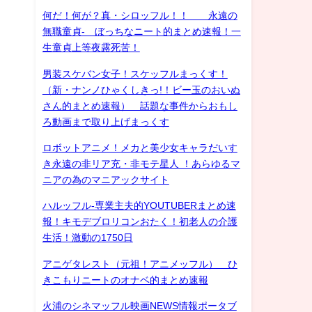
何だ！何が？真・シロッフル！！ 永遠の
無職童貞- ぼっちなニート的まとめ速報！一
生童貞上等夜露死苦！
男装スケバン女子！スケッフルまっくす！
（新・ナンノひゃくしきっ!！ビー玉のおいぬ
さん的まとめ速報） 話題な事件からおもし
ろ動画まで取り上げまっくす
ロボットアニメ！メカと美少女キャラだいす
き永遠の非リア充・非モテ星人 ！あらゆるマ
ニアの為のマニアックサイト
ハルッフル-専業主夫的YOUTUBERまとめ速
報！キモデブロリコンおたく！初老人の介護
生活！激動の1750日
アニゲタレスト（元祖！アニメッフル） ひ
きこもりニートのオナベ的まとめ速報
火浦のシネマッフル映画NEWS情報ポータブ