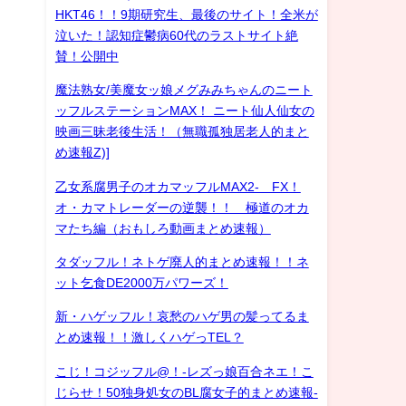
HKT46！！9期研究生、最後のサイト！全米が
泣いた！認知症鬱病60代のラストサイト絶
賛！公開中
魔法熟女/美魔女ッ娘メグみみちゃんのニート
ッフルステーションMAX！ ニート仙人仙女の
映画三昧老後生活！（無職孤独居老人的まと
め速報Z)]
乙女系腐男子のオカマッフルMAX2- FX！
オ・カマトレーダーの逆襲！！ 極道のオカ
マたち編（おもしろ動画まとめ速報）
タダッフル！ネトゲ廃人的まとめ速報！！ネ
ット乞食DE2000万パワーズ！
新・ハゲッフル！哀愁のハゲ男の髪ってるま
とめ速報！！激しくハゲっTEL？
こじ！コジッフル@！-レズっ娘百合ネエ！こ
じらせ！50独身処女のBL腐女子的まとめ速報-