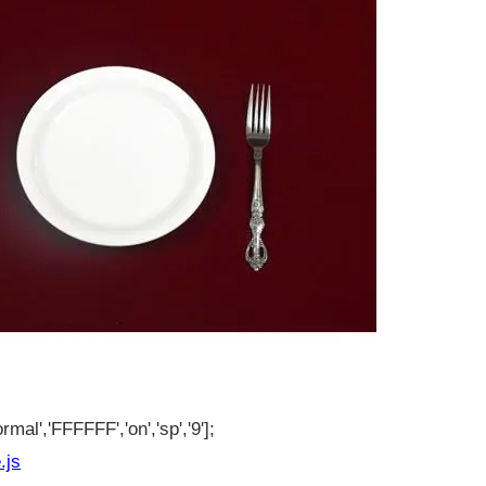
rmal','FFFFFF','on','sp','9'];
.js