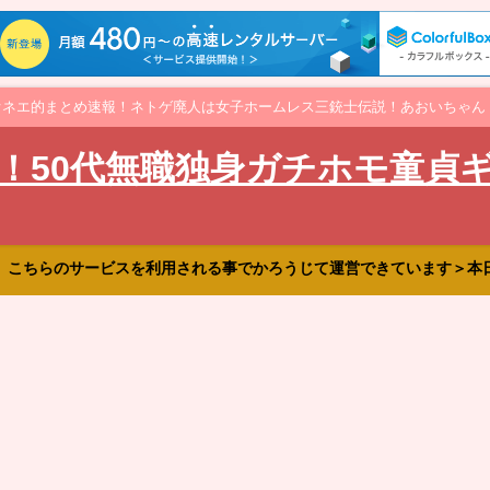
オネエ的まとめ速報！ネトゲ廃人は女子ホームレス三銃士伝説！あおいちゃん
！50代無職独身ガチホモ童貞
、こちらのサービスを利用される事でかろうじて運営できています＞本