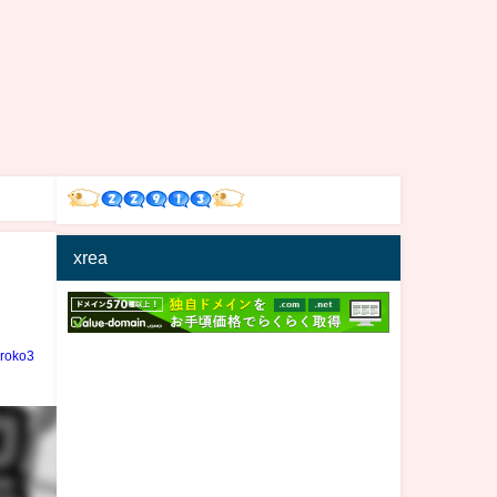
xrea
iroko3