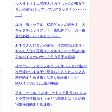
ルの杜！オネエ管理人オカマちゃんの鬼女的
まとめ速報!オカマッフルアタックナンバーハ
ーフ
ユカ・ヨネッフル！初老的まとめ速報！！大
帝イタチにラリアット！害獣神アリ・ガー被
害に必殺！パイルドライバー
おネコさん的まとめ速報 僕の彼女はエリー
ちゃん人形！豆腐メンタルメンヘラ電波中年
アルバイターのぬいぐるみ男子末路編
スケバン！デカッフルまっくす（デカい強い2
次元嫁だいすき子供部屋おじさんヒロシ之古
惑仔的まとめ速報）話題な動画取り上げ
MAX！デカいは正義刑事編
アキヨッフル-！ネオニートスケ番長のエキス
トラ芸能情報局！（子ども部屋おばさんの自
宅警備員的まとめ速報）