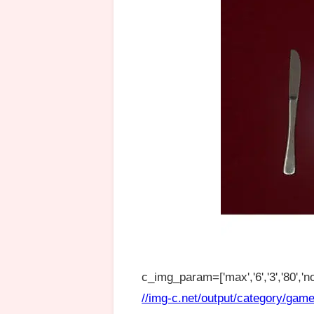
c_img_param=['max','6','3','80','no
//img-c.net/output/category/game