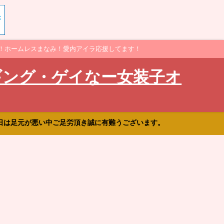
！ホームレスまなみ！愛内アイラ応援してます！
ギング・ゲイなー女装子オ
日は足元が悪い中ご足労頂き誠に有難うございます。