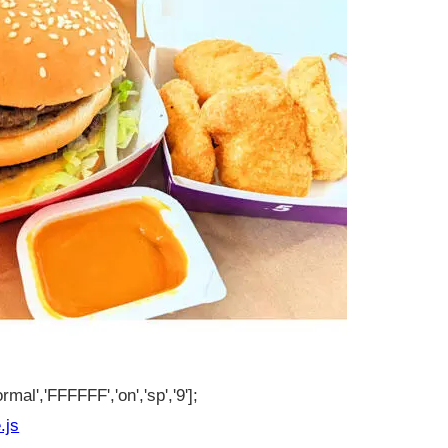
rmal','FFFFFF','on','sp','9'];
.js