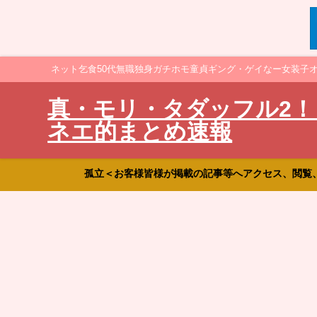
ネット乞食50代無職独身ガチホモ童貞ギング・ゲイなー女装子
真・モリ・タダッフル2！
ネエ的まとめ速報
孤立＜お客様皆様が掲載の記事等へアクセス、閲覧