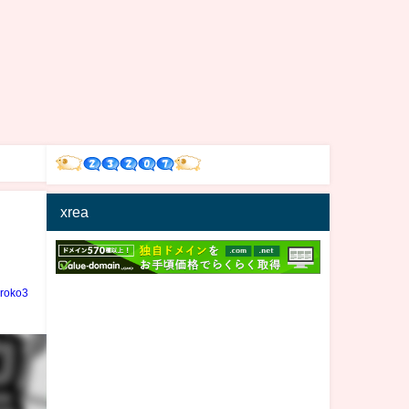
xrea
iroko3