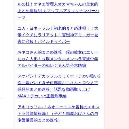
ルの杜！オネエ管理人オカマちゃんの鬼女的
まとめ速報!オカマッフルアタックナンバーハ
ーフ
ユカ・ヨネッフル！初老的まとめ速報！！大
帝イタチにラリアット！害獣神アリ・ガー被
害に必殺！パイルドライバー
おネコさん的まとめ速報 僕の彼女はエリー
ちゃん人形！豆腐メンタルメンヘラ電波中年
アルバイターのぬいぐるみ男子末路編
スケバン！デカッフルまっくす（デカい強い2
次元嫁だいすき子供部屋おじさんヒロシ之古
惑仔的まとめ速報）話題な動画取り上げ
MAX！デカいは正義刑事編
アキヨッフル-！ネオニートスケ番長のエキス
トラ芸能情報局！（子ども部屋おばさんの自
宅警備員的まとめ速報）