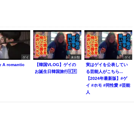
ゲイ
未分類
ゲイ
y A romantic
【韓国VLOG】ゲイの
実はゲイを公表してい
お誕生日韓国旅行🇰🇷
る芸能人がこちら...
【2024年最新版】#ゲ
イ #ホモ #同性愛 #芸能
人