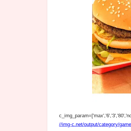
c_img_param=['max','6','3','80','no
//img-c.net/output/category/game