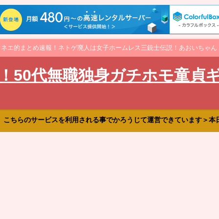
オネエ的まとめ速報！ネトゲ廃人は女子ホームレス三銃士伝説！あおいちゃん
！50代無職独身ガチホモ童貞
、こちらのサービスを利用される事でかろうじて運営できています＞本