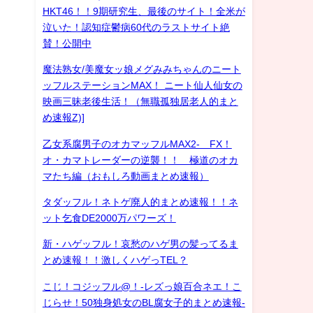
HKT46！！9期研究生、最後のサイト！全米が
泣いた！認知症鬱病60代のラストサイト絶
賛！公開中
魔法熟女/美魔女ッ娘メグみみちゃんのニート
ッフルステーションMAX！ ニート仙人仙女の
映画三昧老後生活！（無職孤独居老人的まと
め速報Z)]
乙女系腐男子のオカマッフルMAX2- FX！
オ・カマトレーダーの逆襲！！ 極道のオカ
マたち編（おもしろ動画まとめ速報）
タダッフル！ネトゲ廃人的まとめ速報！！ネ
ット乞食DE2000万パワーズ！
新・ハゲッフル！哀愁のハゲ男の髪ってるま
とめ速報！！激しくハゲっTEL？
こじ！コジッフル@！-レズっ娘百合ネエ！こ
じらせ！50独身処女のBL腐女子的まとめ速報-