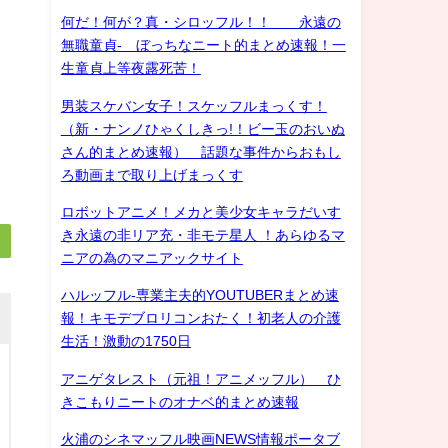
何だ！何が？真・シロッフル！！ 永遠の
無職童貞- ぼっちなニート的まとめ速報！一
生童貞上等夜露死苦！
男装スケバン女子！スケッフルまっくす！
（新・ナンノひゃくしきっ!！ビー玉のおいぬ
さん的まとめ速報） 話題な事件からおもし
ろ動画まで取り上げまっくす
ロボットアニメ！メカと美少女キャラだいす
き永遠の非リア充・非モテ星人 ！あらゆるマ
ニアの為のマニアックサイト
ハルッフル-専業主夫的YOUTUBERまとめ速
報！キモデブロリコンおたく！初老人の介護
生活！激動の1750日
アニゲタレスト（元祖！アニメッフル） ひ
きこもりニートのオナベ的まとめ速報
火浦のシネマッフル映画NEWS情報ポータブ