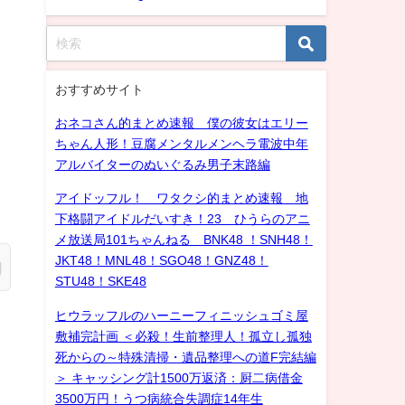
おすすめサイト
おネコさん的まとめ速報 僕の彼女はエリー
ちゃん人形！豆腐メンタルメンヘラ電波中年
アルバイターのぬいぐるみ男子末路編
アイドッフル！ ワタクシ的まとめ速報 地
下格闘アイドルだいすき！23 ひうらのアニ
メ放送局101ちゃんねる BNK48 ！SNH48！
JKT48！MNL48！SGO48！GNZ48！
STU48！SKE48
ヒウラッフルのハーニーフィニッシュゴミ屋
敷補完計画 ＜必殺！生前整理人！孤立し孤独
死からの～特殊清掃・遺品整理への道F完結編
＞ キャッシング計1500万返済：厨二病借金
3500万円！うつ病統合失調症14年生