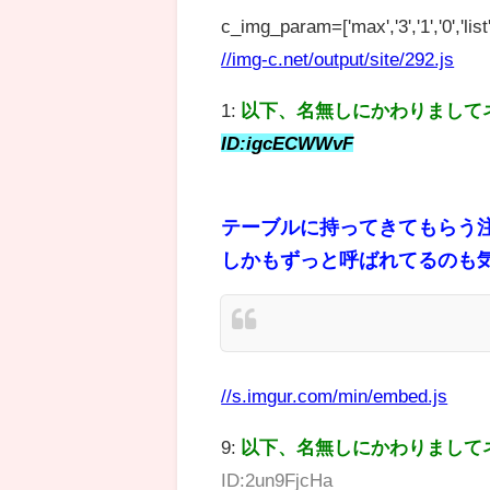
c_img_param=['max','3','1','0','list',
//img-c.net/output/site/292.js
1:
以下、名無しにかわりまして
ID:igcECWWvF
テーブルに持ってきてもらう
しかもずっと呼ばれてるのも気
//s.imgur.com/min/embed.js
9:
以下、名無しにかわりまして
ID:2un9FjcHa