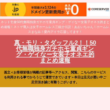
ネット乞食50代無職独身ガチホモ童貞ギング・ゲイなー女装子オネエ的まと
め速報！ネトゲ廃人は女子ホームレス三銃士伝説！あおいちゃん！ホームレ
スまなみ！愛内アイラ応援してます！
真・モリ・タダッフル2！！50
代無職独身ガチホモ童貞ギン
グ・ゲイなー女装子オネエ的
まとめ速報
孤立＜お客様皆様が掲載の記事等へアクセス、閲覧、こちらのサービス
を利用される事でかろうじて運営できています＞本日は足元が悪い中ご
足労頂き誠に有難うございます。