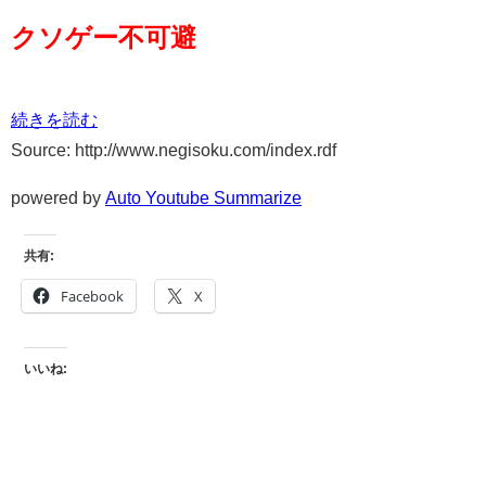
クソゲー不可避
続きを読む
Source: http://www.negisoku.com/index.rdf
powered by
Auto Youtube Summarize
共有:
Facebook
X
いいね: