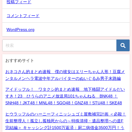
投稿フィード
コメントフィード
WordPress.org
おすすめサイト
おネコさん的まとめ速報 僕の彼女はエリーちゃん人形！豆腐メ
ンタルメンヘラ電波中年アルバイターのぬいぐるみ男子末路編
アイドッフル！ ワタクシ的まとめ速報 地下格闘アイドルだい
すき！23 ひうらのアニメ放送局101ちゃんねる BNK48 ！
SNH48！JKT48！MNL48！SGO48！GNZ48！STU48！SKE48
ヒウラッフルのハーニーフィニッシュゴミ屋敷補完計画 ＜必殺！
生前整理人！孤立し孤独死からの～特殊清掃・遺品整理への道F
完結編＞ キャッシング計1500万返済：厨二病借金3500万円！う