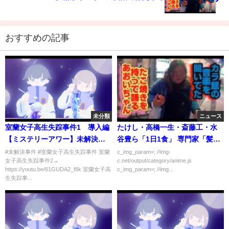
おすすめの記事
未分類
ニュース
室蘭女子高生失踪事件1 導入編
たけし・高橋一生・斎藤工・水
【ミステリーアワー】未解決事
谷豊ら「1日1食」 専門家「髪、
件の謎を追う
抜けますよ？」
#未解決事件 #室蘭女子高生失踪事件 室蘭
c_img_param=; //img-
女子高生失踪事件2→
c.net/output/category/anime.js
https://youtu.be/61GUDA2_f8k 室蘭女子高
c_img_param=; //img...
生失踪事...