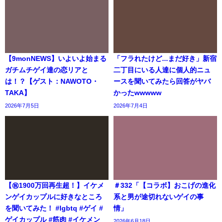
【9monNEWS】いよいよ始まる
「フラれたけど...まだ好き」新宿
ガチムチゲイ達の恋リアと
二丁目にいる人達に個人的ニュ
は！？【ゲスト：NAWOTO・
ースを聞いてみたら回答がヤバ
TAKA】
かったwwwww
2026年7月5日
2026年7月4日
【㊗️1900万回再生超！】イケメ
＃332「【コラボ】おこげの進化
ンゲイカップルに好きなところ
系と男が途切れないゲイの事
を聞いてみた！ #lgbtq #ゲイ #
情」
ゲイカップル #筋肉 #イケメン
2026年6月18日