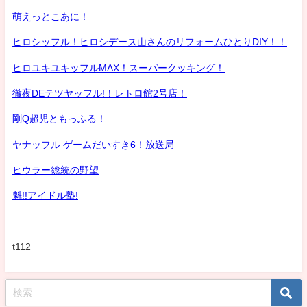
萌えっとこあに！
ヒロシッフル！ヒロシデース山さんのリフォームひとりDIY！！
ヒロユキユキッフルMAX！スーパークッキング！
徹夜DEテツヤッフル!！レトロ館2号店！
剛Q超児ともっふる！
ヤナッフル ゲームだいすき6！放送局
ヒウラー総統の野望
魁!!アイドル塾!
t112