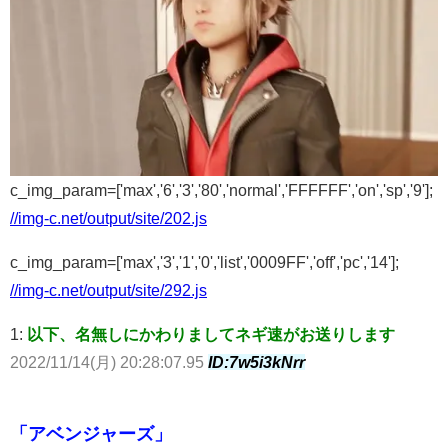
c_img_param=['max','6','3','80','normal','FFFFFF','on','sp','9'];
//img-c.net/output/site/202.js
c_img_param=['max','3','1','0','list','0009FF','off','pc','14'];
//img-c.net/output/site/292.js
1:
以下、名無しにかわりましてネギ速がお送りします
2022/11/14(月) 20:28:07.95
ID:7w5i3kNrr
「アベンジャーズ」