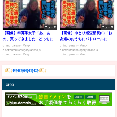
ニュース
ニュース
【画像】幸薄系女子「あ、あ
【画像】ゆとり巡査部長(6)「お
の、買ってきました...どっちにし
友達のおうちにパトロールに行
ますか...？」
ってきます♡」
c_img_param=; //img-
c_img_param=; //img-
c.net/output/category/anime.js
c.net/output/category/anime.js
c_img_param=; //img...
c_img_param=; //img...
xrea