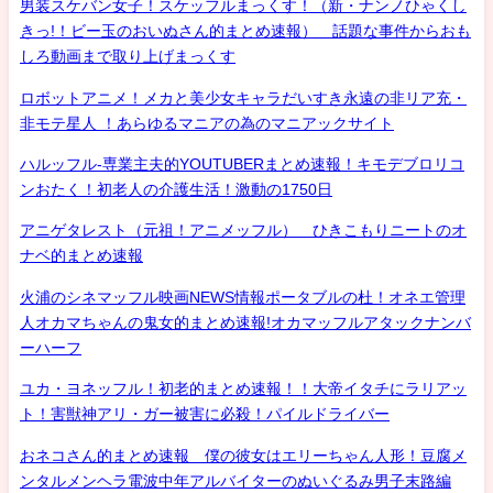
男装スケバン女子！スケッフルまっくす！（新・ナンノひゃくし
きっ!！ビー玉のおいぬさん的まとめ速報） 話題な事件からおも
しろ動画まで取り上げまっくす
ロボットアニメ！メカと美少女キャラだいすき永遠の非リア充・
非モテ星人 ！あらゆるマニアの為のマニアックサイト
ハルッフル-専業主夫的YOUTUBERまとめ速報！キモデブロリコ
ンおたく！初老人の介護生活！激動の1750日
アニゲタレスト（元祖！アニメッフル） ひきこもりニートのオ
ナベ的まとめ速報
火浦のシネマッフル映画NEWS情報ポータブルの杜！オネエ管理
人オカマちゃんの鬼女的まとめ速報!オカマッフルアタックナンバ
ーハーフ
ユカ・ヨネッフル！初老的まとめ速報！！大帝イタチにラリアッ
ト！害獣神アリ・ガー被害に必殺！パイルドライバー
おネコさん的まとめ速報 僕の彼女はエリーちゃん人形！豆腐メ
ンタルメンヘラ電波中年アルバイターのぬいぐるみ男子末路編