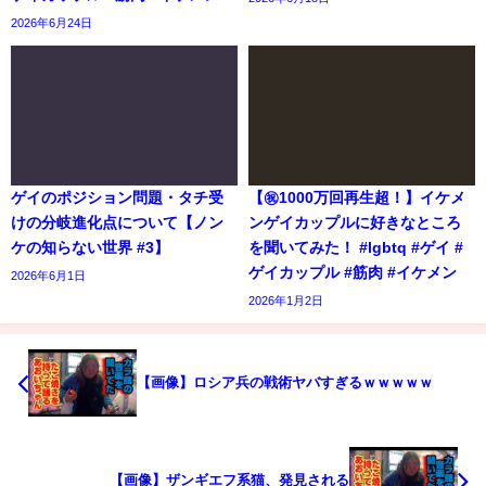
2026年6月24日
ゲイのポジション問題・タチ受
【㊗️1000万回再生超！】イケメ
けの分岐進化点について【ノン
ンゲイカップルに好きなところ
ケの知らない世界 #3】
を聞いてみた！ #lgbtq #ゲイ #
ゲイカップル #筋肉 #イケメン
2026年6月1日
2026年1月2日
【画像】ロシア兵の戦術ヤバすぎるｗｗｗｗｗ
【画像】ザンギエフ系猫、発見される