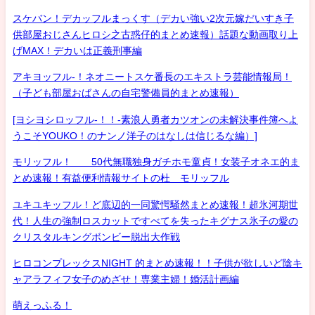
スケバン！デカッフルまっくす（デカい強い2次元嫁だいすき子
供部屋おじさんヒロシ之古惑仔的まとめ速報）話題な動画取り上
げMAX！デカいは正義刑事編
アキヨッフル-！ネオニートスケ番長のエキストラ芸能情報局！
（子ども部屋おばさんの自宅警備員的まとめ速報）
[ヨシヨシロッフル-！！-素浪人勇者カツオンの未解決事件簿へよ
うこそYOUKO！のナンノ洋子のはなしは信じるな編）]
モリッフル！ 50代無職独身ガチホモ童貞！女装子オネエ的ま
とめ速報！有益便利情報サイトの杜 モリッフル
ユキユキッフル！ど底辺的一同驚愕騒然まとめ速報！超氷河期世
代！人生の強制ロスカットですべてを失ったキグナス氷子の愛の
クリスタルキングボンビー脱出大作戦
ヒロコンプレックスNIGHT 的まとめ速報！！子供が欲しいど陰キ
ャアラフィフ女子のめざせ！専業主婦！婚活計画編
萌えっふる！