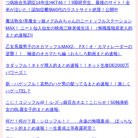
つ病統合失調症14年生HKT46！！9期研究生、最後のサイト！全
米が泣いた！認知症鬱病60代のラストサイト絶賛！公開中
魔法熟女/美魔女ッ娘メグみみちゃんのニートッフルステーション
MAX！ ニート仙人仙女の映画三昧老後生活！（無職孤独居老人的
まとめ速報Z)]
乙女系腐男子のオカマッフルMAX2- FX！オ・カマトレーダーの
逆襲！！ 極道のオカマたち編（おもしろ動画まとめ速報）
タダッフル！ネトゲ廃人的まとめ速報！！ネット乞食DE2000万
パワーズ！
新・ハゲッフル！哀愁のハゲ男の髪ってるまとめ速報！！激しく
ハゲっTEL？
こじ！コジッフル@！-レズっ娘百合ネエ！こじらせ！50独身処
女のBL腐女子的まとめ速報-
何だ！何が？真・シロッフル！！ 永遠の無職童貞- ぼっちな
ニート的まとめ速報！一生童貞上等夜露死苦！