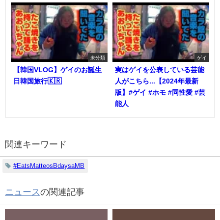
未分類
ゲイ
【韓国VLOG】ゲイのお誕生
実はゲイを公表している芸能
日韓国旅行🇰🇷
人がこちら...【2024年最新
版】#ゲイ #ホモ #同性愛 #芸
能人
関連キーワード
#EatsMatteosBdaysaMB
ニュース
の関連記事