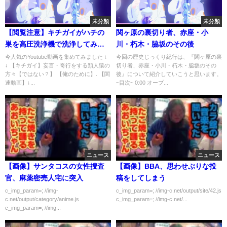
未分類
未分類
【閲覧注意】キチガイがハチの
関ヶ原の裏切り者、赤座・小
巣を高圧洗浄機で洗浄してみた
川・朽木・脇坂のその後
ら・・
今人気のYoutube動画を集めてみました ↓
今回の歴史じっくり紀行は、『関ヶ原の裏
↓ 【キチガイ】妄言・奇行をする類人猿の
切り者、赤座・小川・朽木・脇坂のその
方々【ではない？】 【俺のために】. 【関
後』について紹介していこうと思います。
連動画】↓...
~目次~ 0:00 オープ...
ニュース
ニュース
【画像】サンタコスの女性捜査
【画像】BBA、思わせぶりな投
官、麻薬密売人宅に突入
稿をしてしまう
c_img_param=; //img-
c_img_param=; //img-c.net/output/site/42.js
c.net/output/category/anime.js
c_img_param=; //img-c.net/...
c_img_param=; //img...