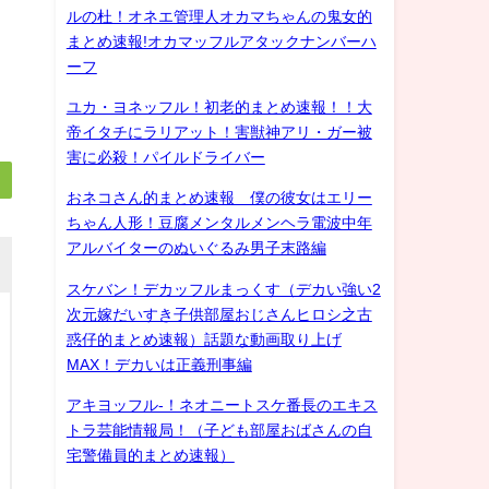
ルの杜！オネエ管理人オカマちゃんの鬼女的
まとめ速報!オカマッフルアタックナンバーハ
ーフ
ユカ・ヨネッフル！初老的まとめ速報！！大
帝イタチにラリアット！害獣神アリ・ガー被
害に必殺！パイルドライバー
おネコさん的まとめ速報 僕の彼女はエリー
ちゃん人形！豆腐メンタルメンヘラ電波中年
アルバイターのぬいぐるみ男子末路編
スケバン！デカッフルまっくす（デカい強い2
次元嫁だいすき子供部屋おじさんヒロシ之古
惑仔的まとめ速報）話題な動画取り上げ
MAX！デカいは正義刑事編
アキヨッフル-！ネオニートスケ番長のエキス
トラ芸能情報局！（子ども部屋おばさんの自
宅警備員的まとめ速報）