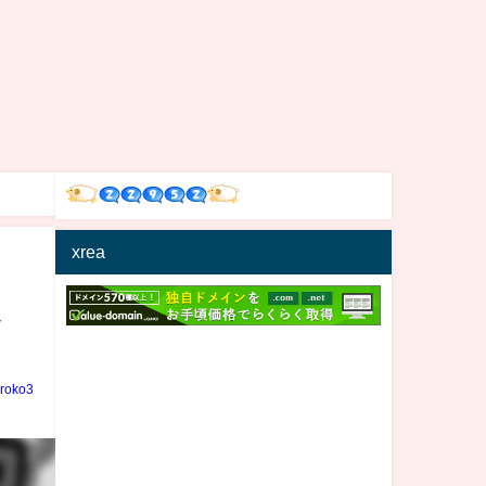
xrea
ス
iroko3