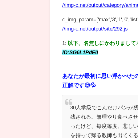
//img-c.net/output/category/anim
c_img_param=['max','3','1','0','list',
//img-c.net/output/site/292.js
1:
以下、名無しにかわりまして
ID:SG6L1PdE0
あなたが最初に思い浮かべた
正解です😊💦
30人学級でこんだけパンが
残される。無理やり食べさ
ったけど、毎度毎度、悲し
を持って帰る教師も出てく