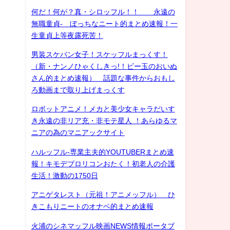
何だ！何が？真・シロッフル！！ 永遠の
無職童貞- ぼっちなニート的まとめ速報！一
生童貞上等夜露死苦！
男装スケバン女子！スケッフルまっくす！
（新・ナンノひゃくしきっ!！ビー玉のおいぬ
さん的まとめ速報） 話題な事件からおもし
ろ動画まで取り上げまっくす
ロボットアニメ！メカと美少女キャラだいす
き永遠の非リア充・非モテ星人 ！あらゆるマ
ニアの為のマニアックサイト
ハルッフル-専業主夫的YOUTUBERまとめ速
報！キモデブロリコンおたく！初老人の介護
生活！激動の1750日
アニゲタレスト（元祖！アニメッフル） ひ
きこもりニートのオナベ的まとめ速報
火浦のシネマッフル映画NEWS情報ポータブ