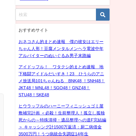
おすすめサイト
おネコさん的まとめ速報 僕の彼女はエリー
ちゃん人形！豆腐メンタルメンヘラ電波中年
アルバイターのぬいぐるみ男子末路編
アイドッフル！ ワタクシ的まとめ速報 地
下格闘アイドルだいすき！23 ひうらのアニ
メ放送局101ちゃんねる BNK48 ！SNH48！
JKT48！MNL48！SGO48！GNZ48！
STU48！SKE48
ヒウラッフルのハーニーフィニッシュゴミ屋
敷補完計画 ＜必殺！生前整理人！孤立し孤独
死からの～特殊清掃・遺品整理への道F完結編
＞ キャッシング計1500万返済：厨二病借金
3500万円！うつ病統合失調症14年生