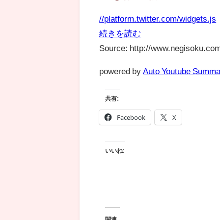
//platform.twitter.com/widgets.js
続きを読む
Source: http://www.negisoku.com
powered by
Auto Youtube Summa
共有:
Facebook
X
いいね:
関連