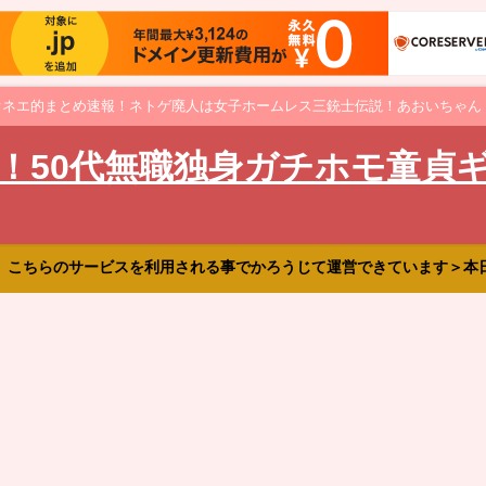
オネエ的まとめ速報！ネトゲ廃人は女子ホームレス三銃士伝説！あおいちゃん
！50代無職独身ガチホモ童貞
、こちらのサービスを利用される事でかろうじて運営できています＞本