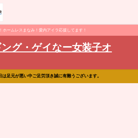
！ホームレスまなみ！愛内アイラ応援してます！
ギング・ゲイなー女装子オ
日は足元が悪い中ご足労頂き誠に有難うございます。