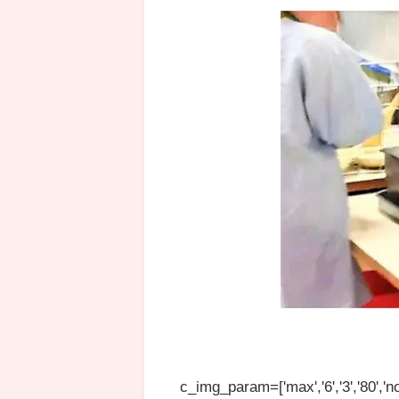
c_img_param=['max','6','3','80','no