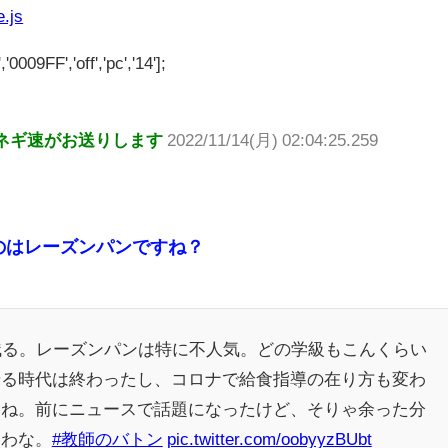
e.js
'0009FF','off','pc','14'];
ネギ速がお送りします
2022/11/14(月) 02:04:25.259
のはレーズンパンですね？
残る。レーズンパンは特に不人気。どの学級もこんくらい
せる時代は終わったし、コロナで給食指導の在り方も変わ
いね。前にニュースで話題になったけど、そりゃ余った分
るわな。
#教師のバトン
pic.twitter.com/oobyyzBUbt