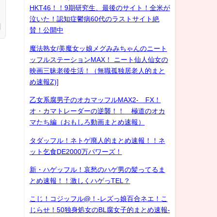
HKT46！！9期研究生、最後のサイト！全米が
泣いた！認知症鬱病60代のラストサイト絶
賛！公開中
魔法熟女/美魔女ッ娘メグみみちゃんのニート
ッフルステーションMAX！ ニート仙人仙女の
映画三昧老後生活！（無職孤独居老人的まと
め速報Z)]
乙女系腐男子のオカマッフルMAX2- FX！
オ・カマトレーダーの逆襲！！ 極道のオカ
マたち編（おもしろ動画まとめ速報）
タダッフル！ネトゲ廃人的まとめ速報！！ネ
ット乞食DE2000万パワーズ！
新・ハゲッフル！哀愁のハゲ男の髪ってるま
とめ速報！！激しくハゲっTEL？
こじ！コジッフル@！-レズっ娘百合ネエ！こ
じらせ！50独身処女のBL腐女子的まとめ速報-