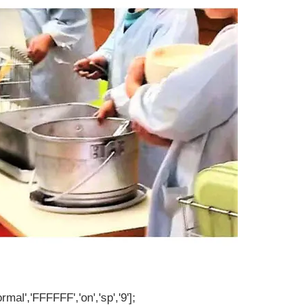
rmal','FFFFFF','on','sp','9'];