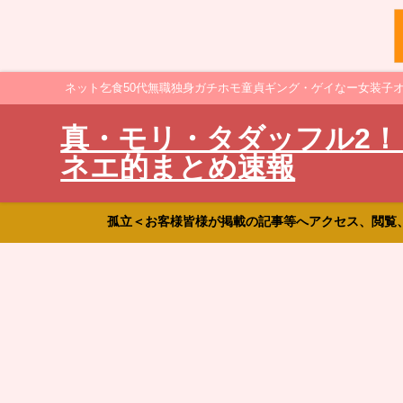
ネット乞食50代無職独身ガチホモ童貞ギング・ゲイなー女装子
真・モリ・タダッフル2！
ネエ的まとめ速報
孤立＜お客様皆様が掲載の記事等へアクセス、閲覧