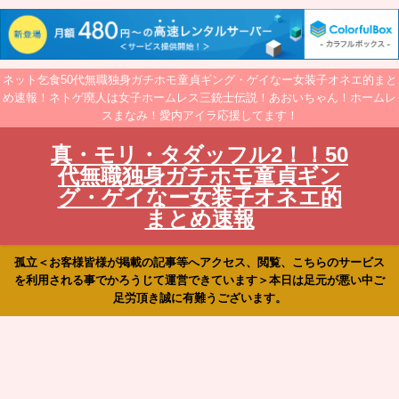
ネット乞食50代無職独身ガチホモ童貞ギング・ゲイなー女装子オネエ的まと
め速報！ネトゲ廃人は女子ホームレス三銃士伝説！あおいちゃん！ホームレ
スまなみ！愛内アイラ応援してます！
真・モリ・タダッフル2！！50
代無職独身ガチホモ童貞ギン
グ・ゲイなー女装子オネエ的
まとめ速報
孤立＜お客様皆様が掲載の記事等へアクセス、閲覧、こちらのサービス
を利用される事でかろうじて運営できています＞本日は足元が悪い中ご
足労頂き誠に有難うございます。