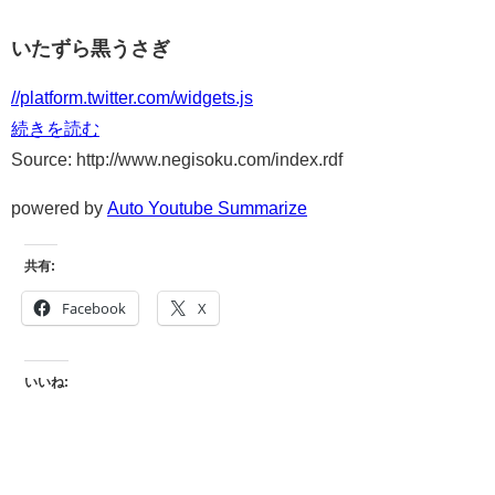
いたずら黒うさぎ
//platform.twitter.com/widgets.js
続きを読む
Source: http://www.negisoku.com/index.rdf
powered by
Auto Youtube Summarize
共有:
Facebook
X
いいね: