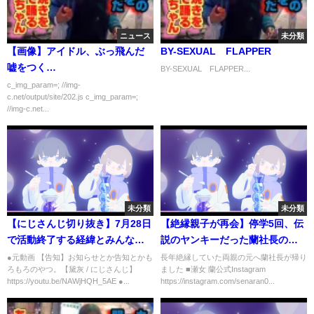
ニュース
未分類
【画像】アイドル、ぶっ飛んだ
BY-SEXUAL FLAPPER
嘘をつく…
BY-SEXUAL FLAPPER...
c_img_param=; //img-
c.net/output/site/202.js c_img_param=;
//img-c.net...
未分類
未分類
【にじさんじ切り抜き】7月28日
【絶縁親子が再会】停学5回、伝
で活動終了する経緯とみんなに
説のヤンキーだった蘭社長の壮
伝えたい事を話す黛灰
絶な過去
●元動画 【告知】お知らせとか告知とかも
長年絶縁していた両親の元へ蘭社長が帰り
ろもろのやつ。【黛灰 / にじさんじ】
ました ■瀬女 蘭公式Instagram
https://youtu.be/NAWjHQH_5AE ●...
https://instagram.com/senaran0...