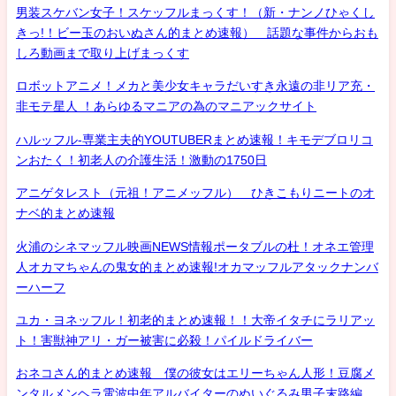
男装スケバン女子！スケッフルまっくす！（新・ナンノひゃくし
きっ!！ビー玉のおいぬさん的まとめ速報） 話題な事件からおも
しろ動画まで取り上げまっくす
ロボットアニメ！メカと美少女キャラだいすき永遠の非リア充・
非モテ星人 ！あらゆるマニアの為のマニアックサイト
ハルッフル-専業主夫的YOUTUBERまとめ速報！キモデブロリコ
ンおたく！初老人の介護生活！激動の1750日
アニゲタレスト（元祖！アニメッフル） ひきこもりニートのオ
ナベ的まとめ速報
火浦のシネマッフル映画NEWS情報ポータブルの杜！オネエ管理
人オカマちゃんの鬼女的まとめ速報!オカマッフルアタックナンバ
ーハーフ
ユカ・ヨネッフル！初老的まとめ速報！！大帝イタチにラリアッ
ト！害獣神アリ・ガー被害に必殺！パイルドライバー
おネコさん的まとめ速報 僕の彼女はエリーちゃん人形！豆腐メ
ンタルメンヘラ電波中年アルバイターのぬいぐるみ男子末路編