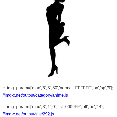
c_img_param=['max','6','3','80','normal','FFFFFF','on','sp','9'];
//img-c.net/output/category/anime.js
c_img_param=['max','3','1','0','list','0009FF','off','pc','14'];
//img-c.net/output/site/292.js