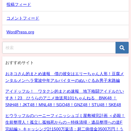
投稿フィード
コメントフィード
WordPress.org
おすすめサイト
おネコさん的まとめ速報 僕の彼女はエリーちゃん人形！豆腐メ
ンタルメンヘラ電波中年アルバイターのぬいぐるみ男子末路編
アイドッフル！ ワタクシ的まとめ速報 地下格闘アイドルだい
すき！23 ひうらのアニメ放送局101ちゃんねる BNK48 ！
SNH48！JKT48！MNL48！SGO48！GNZ48！STU48！SKE48
ヒウラッフルのハーニーフィニッシュゴミ屋敷補完計画 ＜必殺！
生前整理人！孤立し孤独死からの～特殊清掃・遺品整理への道F
完結編＞ キャッシング計1500万返済：厨二病借金3500万円！う