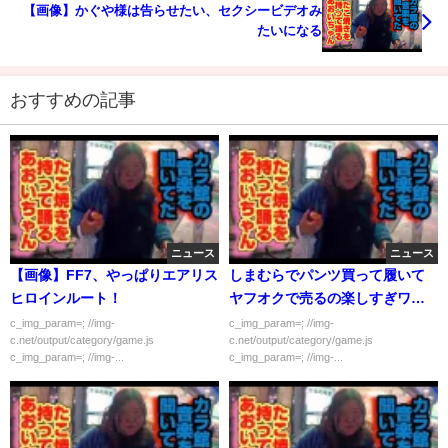
【画像】かぐや様は告らせたい、セクシービデオみ
たいになる
おすすめの記事
ニュース
ニュース
【画像】FF7、やっぱりエアリス
しまむらでパンツ買って履いて
ヒロインルート！
ヤフオクで売るの楽しすぎワロ
タｗｗｗｗｗ
c_img_param=; //img-
c_img_param=; //img-
c.net/output/category/game.js
c.net/output/category/game.js
c_img_param=; //img-...
c_img_param=; //img-...