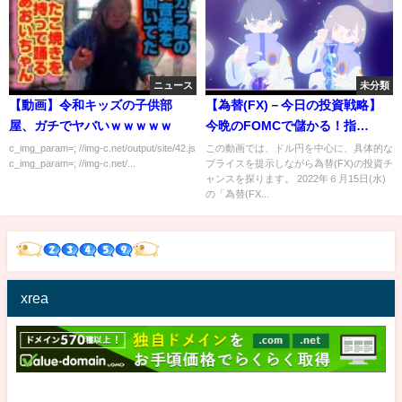
ニュース
未分類
【動画】令和キッズの子供部
【為替(FX)－今日の投資戦略】
屋、ガチでヤバいｗｗｗｗｗ
今晩のFOMCで儲かる！指
値！ 木曜日午前３時のFOMC
c_img_param=; //img-c.net/output/site/42.js
この動画では、ドル円を中心に、具体的な
c_img_param=; //img-c.net/...
プライスを提示しながら為替(FX)の投資チ
が迫ってきた。今回は0.75の利
ャンスを探ります。 2022年６月15日(水)
上げが見込まれる中、金利が上
の「為替(FX...
昇、ドルが買われ株が売られて
いる。さて結果はいかに？
xrea