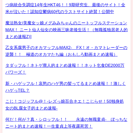
つ病統合失調症14年生HKT46！！9期研究生、最後のサイト！全
米が泣いた！認知症鬱病60代のラストサイト絶賛！公開中
魔法熟女/美魔女ッ娘メグみみちゃんのニートッフルステーション
MAX！ ニート仙人仙女の映画三昧老後生活！（無職孤独居老人的
まとめ速報Z)]
乙女系腐男子のオカマッフルMAX2- FX！オ・カマトレーダーの
逆襲！！ 極道のオカマたち編（おもしろ動画まとめ速報）
タダッフル！ネトゲ廃人的まとめ速報！！ネット乞食DE2000万
パワーズ！
新・ハゲッフル！哀愁のハゲ男の髪ってるまとめ速報！！激しく
ハゲっTEL？
こじ！コジッフル@！-レズっ娘百合ネエ！こじらせ！50独身処
女のBL腐女子的まとめ速報-
何だ！何が？真・シロッフル！！ 永遠の無職童貞- ぼっちな
ニート的まとめ速報！一生童貞上等夜露死苦！