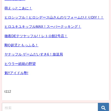
萌えっとこあに！
ヒロシッフル！ヒロシデース山さんのリフォームひとりDIY！！
ヒロユキユキッフルMAX！スーパークッキング！
徹夜DEテツヤッフル!！レトロ館2号店！
剛Q超児ともっふる！
ヤナッフル ゲームだいすき6！放送局
ヒウラー総統の野望
魁!!アイドル塾!
t112