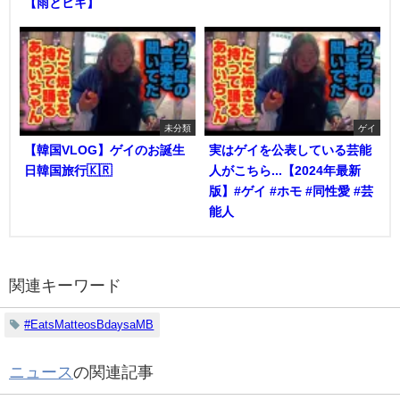
【雨とヒキ】
未分類
ゲイ
【韓国VLOG】ゲイのお誕生
実はゲイを公表している芸能
日韓国旅行🇰🇷
人がこちら...【2024年最新
版】#ゲイ #ホモ #同性愛 #芸
能人
関連キーワード
#EatsMatteosBdaysaMB
ニュース
の関連記事