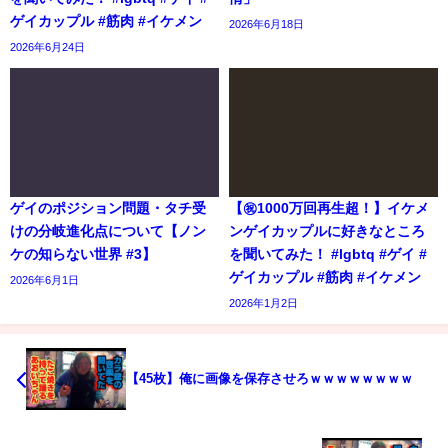
ゲイカップル #筋肉 #イケメン
2026年6月18日
2026年6月24日
ゲイのポジション問題・タチ受
【㊗️1000万回再生超！】イケメ
けの分岐進化点について【ノン
ンゲイカップルに好きなところ
ケの知らない世界 #3】
を聞いてみた！ #lgbtq #ゲイ #
ゲイカップル #筋肉 #イケメン
2026年6月1日
2026年1月2日
【45枚】俺に画像を保存させろｗｗｗｗｗｗｗｗ