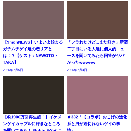
【9monNEWS】いよいよ始まる
「フラれたけど...まだ好き」新宿
ガチムチゲイ達の恋リアと
二丁目にいる人達に個人的ニュ
は！？【ゲスト：NAWOTO・
ースを聞いてみたら回答がヤバ
TAKA】
かったwwwww
2026年7月5日
2026年7月4日
【㊗️1900万回再生超！】イケメ
＃332「【コラボ】おこげの進化
ンゲイカップルに好きなところ
系と男が途切れないゲイの事
を聞いてみた！ #lgbtq #ゲイ #
情」