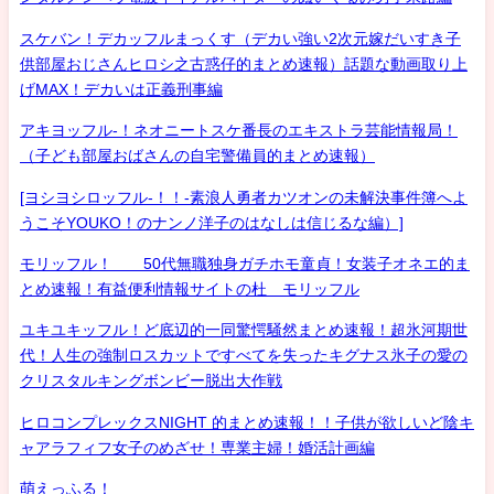
スケバン！デカッフルまっくす（デカい強い2次元嫁だいすき子
供部屋おじさんヒロシ之古惑仔的まとめ速報）話題な動画取り上
げMAX！デカいは正義刑事編
アキヨッフル-！ネオニートスケ番長のエキストラ芸能情報局！
（子ども部屋おばさんの自宅警備員的まとめ速報）
[ヨシヨシロッフル-！！-素浪人勇者カツオンの未解決事件簿へよ
うこそYOUKO！のナンノ洋子のはなしは信じるな編）]
モリッフル！ 50代無職独身ガチホモ童貞！女装子オネエ的ま
とめ速報！有益便利情報サイトの杜 モリッフル
ユキユキッフル！ど底辺的一同驚愕騒然まとめ速報！超氷河期世
代！人生の強制ロスカットですべてを失ったキグナス氷子の愛の
クリスタルキングボンビー脱出大作戦
ヒロコンプレックスNIGHT 的まとめ速報！！子供が欲しいど陰キ
ャアラフィフ女子のめざせ！専業主婦！婚活計画編
萌えっふる！