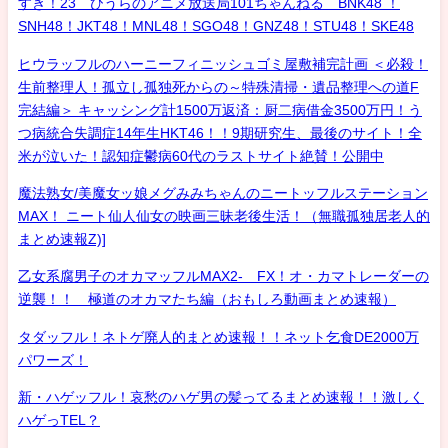
すき！23 ひうらのアニメ放送局101ちゃんねる BNK48 ！
SNH48！JKT48！MNL48！SGO48！GNZ48！STU48！SKE48
ヒウラッフルのハーニーフィニッシュゴミ屋敷補完計画 ＜必殺！
生前整理人！孤立し孤独死からの～特殊清掃・遺品整理への道F
完結編＞ キャッシング計1500万返済：厨二病借金3500万円！う
つ病統合失調症14年生HKT46！！9期研究生、最後のサイト！全
米が泣いた！認知症鬱病60代のラストサイト絶賛！公開中
魔法熟女/美魔女ッ娘メグみみちゃんのニートッフルステーション
MAX！ ニート仙人仙女の映画三昧老後生活！（無職孤独居老人的
まとめ速報Z)]
乙女系腐男子のオカマッフルMAX2- FX！オ・カマトレーダーの
逆襲！！ 極道のオカマたち編（おもしろ動画まとめ速報）
タダッフル！ネトゲ廃人的まとめ速報！！ネット乞食DE2000万
パワーズ！
新・ハゲッフル！哀愁のハゲ男の髪ってるまとめ速報！！激しく
ハゲっTEL？