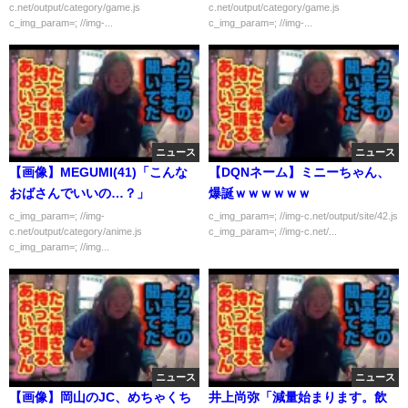
c.net/output/category/game.js
c.net/output/category/game.js
c_img_param=; //img-...
c_img_param=; //img-...
ニュース
ニュース
【画像】MEGUMI(41)「こんな
【DQNネーム】ミニーちゃん、
おばさんでいいの…？」
爆誕ｗｗｗｗｗｗ
c_img_param=; //img-
c_img_param=; //img-c.net/output/site/42.js
c.net/output/category/anime.js
c_img_param=; //img-c.net/...
c_img_param=; //img...
ニュース
ニュース
【画像】岡山のJC、めちゃくち
井上尚弥「減量始まります。飲