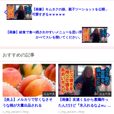
【画像】キムタクの娘、親子ツーショットを公開←
可愛すぎるｗｗｗｗｗ
【画像】給食で食べ残されやすいメニューを思い浮
かべてスレを開いてください。
おすすめの記事
ニュース
ニュース
【炎上】メルカリで甘くなさそ
【画像】友達くるから素麺作っ
うな桃が大量出品される
たんだけど『氷入れるなよw』っ
て言われた…💦
c_img_param=; //img-
c_img_param=; //img-