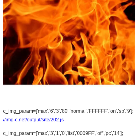
c_img_param=['max','6','3','80','normal','FFFFFF','on','sp','9'];
//img-c.net/output/site/202.js
c_img_param=['max','3','1','0','list','0009FF','off','pc','14'];