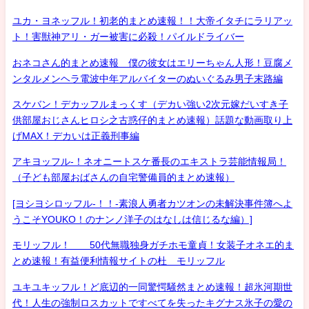
ユカ・ヨネッフル！初老的まとめ速報！！大帝イタチにラリアッ
ト！害獣神アリ・ガー被害に必殺！パイルドライバー
おネコさん的まとめ速報 僕の彼女はエリーちゃん人形！豆腐メ
ンタルメンヘラ電波中年アルバイターのぬいぐるみ男子末路編
スケバン！デカッフルまっくす（デカい強い2次元嫁だいすき子
供部屋おじさんヒロシ之古惑仔的まとめ速報）話題な動画取り上
げMAX！デカいは正義刑事編
アキヨッフル-！ネオニートスケ番長のエキストラ芸能情報局！
（子ども部屋おばさんの自宅警備員的まとめ速報）
[ヨシヨシロッフル-！！-素浪人勇者カツオンの未解決事件簿へよ
うこそYOUKO！のナンノ洋子のはなしは信じるな編）]
モリッフル！ 50代無職独身ガチホモ童貞！女装子オネエ的ま
とめ速報！有益便利情報サイトの杜 モリッフル
ユキユキッフル！ど底辺的一同驚愕騒然まとめ速報！超氷河期世
代！人生の強制ロスカットですべてを失ったキグナス氷子の愛の