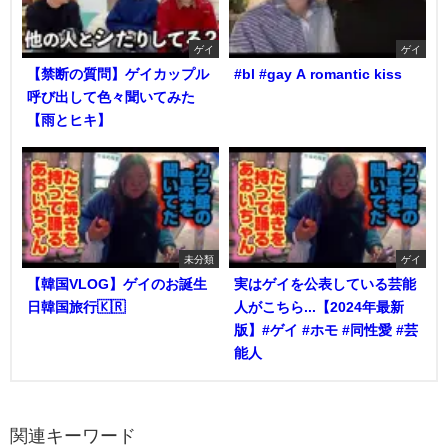
ゲイ
ゲイ
【禁断の質問】ゲイカップル
#bl #gay A romantic kiss
呼び出して色々聞いてみた
【雨とヒキ】
未分類
ゲイ
【韓国VLOG】ゲイのお誕生
実はゲイを公表している芸能
日韓国旅行🇰🇷
人がこちら...【2024年最新
版】#ゲイ #ホモ #同性愛 #芸
能人
関連キーワード