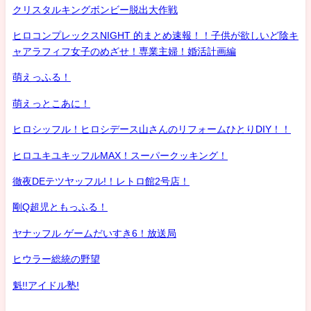
クリスタルキングボンビー脱出大作戦
ヒロコンプレックスNIGHT 的まとめ速報！！子供が欲しいど陰キ
ャアラフィフ女子のめざせ！専業主婦！婚活計画編
萌えっふる！
萌えっとこあに！
ヒロシッフル！ヒロシデース山さんのリフォームひとりDIY！！
ヒロユキユキッフルMAX！スーパークッキング！
徹夜DEテツヤッフル!！レトロ館2号店！
剛Q超児ともっふる！
ヤナッフル ゲームだいすき6！放送局
ヒウラー総統の野望
魁!!アイドル塾!