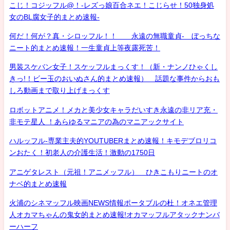
こじ！コジッフル@！-レズっ娘百合ネエ！こじらせ！50独身処
女のBL腐女子的まとめ速報-
何だ！何が？真・シロッフル！！ 永遠の無職童貞- ぼっちな
ニート的まとめ速報！一生童貞上等夜露死苦！
男装スケバン女子！スケッフルまっくす！（新・ナンノひゃくし
きっ!！ビー玉のおいぬさん的まとめ速報） 話題な事件からおも
しろ動画まで取り上げまっくす
ロボットアニメ！メカと美少女キャラだいすき永遠の非リア充・
非モテ星人 ！あらゆるマニアの為のマニアックサイト
ハルッフル-専業主夫的YOUTUBERまとめ速報！キモデブロリコ
ンおたく！初老人の介護生活！激動の1750日
アニゲタレスト（元祖！アニメッフル） ひきこもりニートのオ
ナベ的まとめ速報
火浦のシネマッフル映画NEWS情報ポータブルの杜！オネエ管理
人オカマちゃんの鬼女的まとめ速報!オカマッフルアタックナンバ
ーハーフ