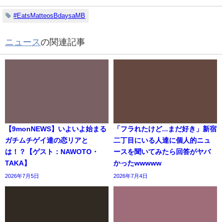
#EatsMatteosBdaysaMB
ニュース
の関連記事
【9monNEWS】いよいよ始まる
「フラれたけど...まだ好き」新宿
ガチムチゲイ達の恋リアと
二丁目にいる人達に個人的ニュ
は！？【ゲスト：NAWOTO・
ースを聞いてみたら回答がヤバ
TAKA】
かったwwwww
2026年7月5日
2026年7月4日