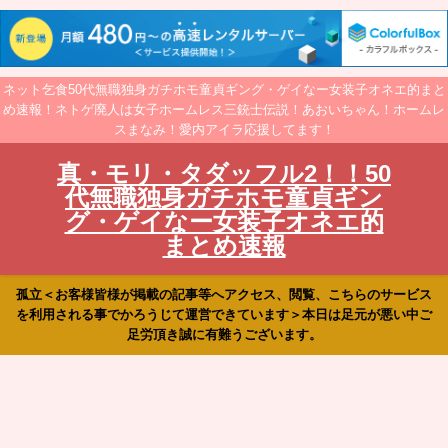
ネット乞食50代無職独身ガチホモ童貞ギング・ゲイなー女装子オネエ的まと
め速報！ネトゲ廃人は女子ホームレス三銃士伝説！あおいちゃん！ホームレ
スまなみ！愛内アイラ応援してます！
真・モリ・タダッフル2！！50
代無職独身ガチホモ童貞ギン
グ・ゲイなー女装子オネエ的
まとめ速報
孤立＜お客様皆様が掲載の記事等へアクセス、閲覧、こちらのサービス
を利用される事でかろうじて運営できています＞本日は足元が悪い中ご
足労頂き誠に有難うございます。