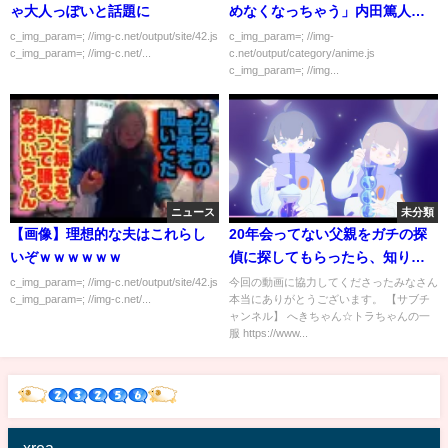
ゃ大人っぽいと話題に
めなくなっちゃう」内田篤人
「ハハハ（笑）お酒は飲まれる
c_img_param=; //img-c.net/output/site/42.js
c_img_param=; //img-
c_img_param=; //img-c.net/...
c.net/output/category/anime.js
んですか？」
c_img_param=; //img...
ニュース
未分類
【画像】理想的な夫はこれらし
20年会ってない父親をガチの探
いぞｗｗｗｗｗｗ
偵に探してもらったら、知りた
くない真実を知ってしまいまし
c_img_param=; //img-c.net/output/site/42.js
今回の動画に協力してくださったみなさん
c_img_param=; //img-c.net/...
本当にありがとうございます。 【サブチ
た。
ャンネル】 へきちゃん☆トラちゃんの一
服 https://www...
xrea