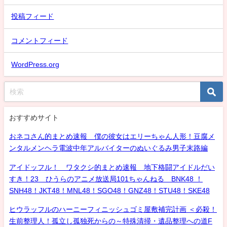
投稿フィード
コメントフィード
WordPress.org
おすすめサイト
おネコさん的まとめ速報 僕の彼女はエリーちゃん人形！豆腐メ
ンタルメンヘラ電波中年アルバイターのぬいぐるみ男子末路編
アイドッフル！ ワタクシ的まとめ速報 地下格闘アイドルだい
すき！23 ひうらのアニメ放送局101ちゃんねる BNK48 ！
SNH48！JKT48！MNL48！SGO48！GNZ48！STU48！SKE48
ヒウラッフルのハーニーフィニッシュゴミ屋敷補完計画 ＜必殺！
生前整理人！孤立し孤独死からの～特殊清掃・遺品整理への道F