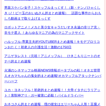
男装スケバン女子！スケッフルまっくす！（新・ナンノひゃくし
きっ!！ビー玉のおいぬさん的まとめ速報） 話題な事件からおも
しろ動画まで取り上げまっくす
ロボットアニメ！メカと美少女キャラだいすき永遠の非リア充・
非モテ星人 ！あらゆるマニアの為のマニアックサイト
ハルッフル-専業主夫的YOUTUBERまとめ速報！キモデブロリコ
ンおたく！初老人の介護生活！激動の1750日
アニゲタレスト（元祖！アニメッフル） ひきこもりニートのオ
ナベ的まとめ速報
火浦のシネマッフル映画NEWS情報ポータブルの杜！オネエ管理
人オカマちゃんの鬼女的まとめ速報!オカマッフルアタックナンバ
ーハーフ
ユカ・ヨネッフル！初老的まとめ速報！！大帝イタチにラリアッ
ト！害獣神アリ・ガー被害に必殺！パイルドライバー
おネコさん的まとめ速報 僕の彼女はエリーちゃん人形！豆腐メ