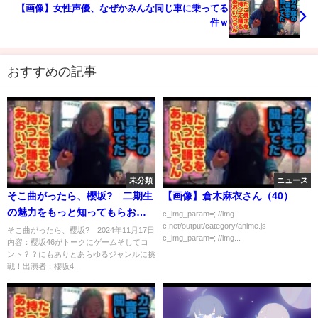
【画像】女性声優、なぜかみんな同じ車に乗ってる
件ｗ
おすすめの記事
未分類
ニュース
そこ曲がったら、櫻坂? 二期生
【画像】倉木麻衣さん（40）
の魅力をもっと知ってもらお
c_img_param=; //img-
c.net/output/category/anime.js
う 後編 11月17日
そこ曲がったら、櫻坂? 2024年11月17日
c_img_param=; //img...
内容：櫻坂46がトークにゲームそしてコ
ント？？にもありとあらゆるジャンルに挑
戦！出演者：櫻坂4...