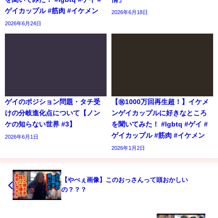
ゲイカップル #筋肉 #イケメン
2026年6月18日
2026年6月24日
ゲイのポジション問題・タチ受
【㊗️1000万回再生超！】イケメ
けの分岐進化点について【ノン
ンゲイカップルに好きなところ
ケの知らない世界 #3】
を聞いてみた！ #lgbtq #ゲイ #
ゲイカップル #筋肉 #イケメン
2026年6月1日
2026年1月2日
【やべぇ画像】このおっさんって頭おかしい
の？？？