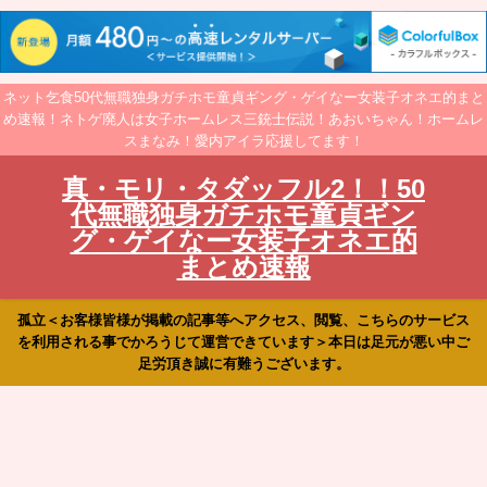
ネット乞食50代無職独身ガチホモ童貞ギング・ゲイなー女装子オネエ的まと
め速報！ネトゲ廃人は女子ホームレス三銃士伝説！あおいちゃん！ホームレ
スまなみ！愛内アイラ応援してます！
真・モリ・タダッフル2！！50
代無職独身ガチホモ童貞ギン
グ・ゲイなー女装子オネエ的
まとめ速報
孤立＜お客様皆様が掲載の記事等へアクセス、閲覧、こちらのサービス
を利用される事でかろうじて運営できています＞本日は足元が悪い中ご
足労頂き誠に有難うございます。