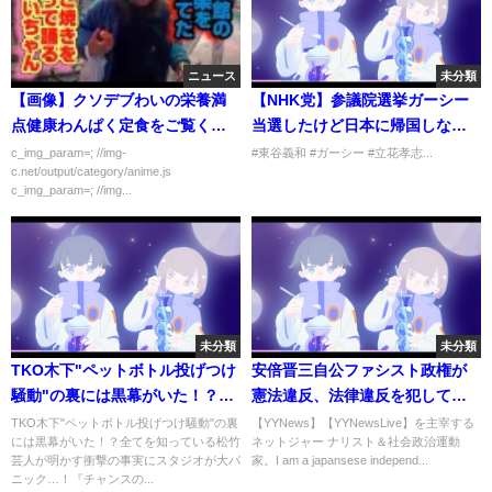
ニュース
未分類
【画像】クソデブわいの栄養満
【NHK党】参議院選挙ガーシー
点健康わんぱく定食をご覧くだ
当選したけど日本に帰国しな
さい
い。国会には出ません。
c_img_param=; //img-
#東谷義和 #ガーシー #立花孝志...
c.net/output/category/anime.js
c_img_param=; //img...
未分類
未分類
TKO木下"ペットボトル投げつけ
安倍晋三自公ファシスト政権が
騒動"の裏には黒幕がいた！？全
憲法違反、法律違反を犯して戦
てを知っている松竹芸人が明か
闘的労働組合『関西生コン支
TKO木下"ペットボトル投げつけ騒動"の裏
【YYNews】【YYNewsLive】を主宰する
には黒幕がいた！？全てを知っている松竹
ネットジャー ナリスト＆社会政治運動
す衝撃の事実にスタジオが大パ
部』のせん滅・解体攻撃をする
芸人が明かす衝撃の事実にスタジオが大パ
家。I am a japansese independ...
ニック…！『チャンスの時間
『本質』とは何か？
ニック…！『チャンスの...