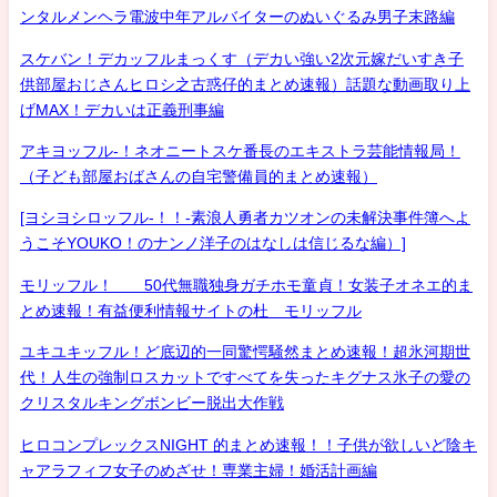
ンタルメンヘラ電波中年アルバイターのぬいぐるみ男子末路編
スケバン！デカッフルまっくす（デカい強い2次元嫁だいすき子
供部屋おじさんヒロシ之古惑仔的まとめ速報）話題な動画取り上
げMAX！デカいは正義刑事編
アキヨッフル-！ネオニートスケ番長のエキストラ芸能情報局！
（子ども部屋おばさんの自宅警備員的まとめ速報）
[ヨシヨシロッフル-！！-素浪人勇者カツオンの未解決事件簿へよ
うこそYOUKO！のナンノ洋子のはなしは信じるな編）]
モリッフル！ 50代無職独身ガチホモ童貞！女装子オネエ的ま
とめ速報！有益便利情報サイトの杜 モリッフル
ユキユキッフル！ど底辺的一同驚愕騒然まとめ速報！超氷河期世
代！人生の強制ロスカットですべてを失ったキグナス氷子の愛の
クリスタルキングボンビー脱出大作戦
ヒロコンプレックスNIGHT 的まとめ速報！！子供が欲しいど陰キ
ャアラフィフ女子のめざせ！専業主婦！婚活計画編