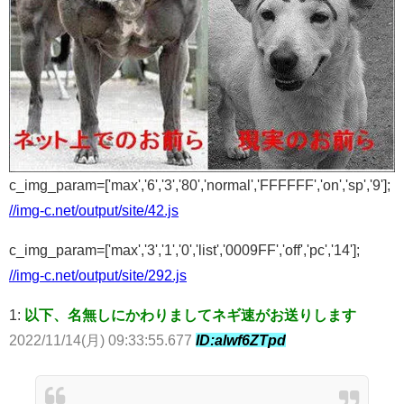
c_img_param=['max','6','3','80','normal','FFFFFF','on','sp','9'];
//img-c.net/output/site/42.js
c_img_param=['max','3','1','0','list','0009FF','off','pc','14'];
//img-c.net/output/site/292.js
1:
以下、名無しにかわりましてネギ速がお送りします
2022/11/14(月) 09:33:55.677
ID:alwf6ZTpd