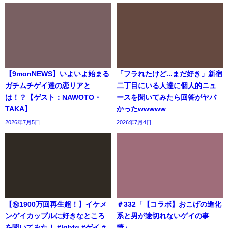
【9monNEWS】いよいよ始まる
「フラれたけど...まだ好き」新宿
ガチムチゲイ達の恋リアと
二丁目にいる人達に個人的ニュ
は！？【ゲスト：NAWOTO・
ースを聞いてみたら回答がヤバ
TAKA】
かったwwwww
2026年7月5日
2026年7月4日
【㊗️1900万回再生超！】イケメ
＃332「【コラボ】おこげの進化
ンゲイカップルに好きなところ
系と男が途切れないゲイの事
を聞いてみた！ #lgbtq #ゲイ #
情」