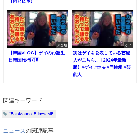
【雨とヒキ】
未分類
ゲイ
【韓国VLOG】ゲイのお誕生
実はゲイを公表している芸能
日韓国旅行🇰🇷
人がこちら...【2024年最新
版】#ゲイ #ホモ #同性愛 #芸
能人
関連キーワード
#EatsMatteosBdaysaMB
ニュース
の関連記事