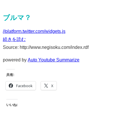
ブルマ？
//platform.twitter.com/widgets.js
続きを読む
Source: http://www.negisoku.com/index.rdf
powered by
Auto Youtube Summarize
共有:
Facebook
X
いいね: