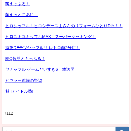
萌えっふる！
萌えっとこあに！
ヒロシッフル！ヒロシデース山さんのリフォームひとりDIY！！
ヒロユキユキッフルMAX！スーパークッキング！
徹夜DEテツヤッフル!！レトロ館2号店！
剛Q超児ともっふる！
ヤナッフル ゲームだいすき6！放送局
ヒウラー総統の野望
魁!!アイドル塾!
t112