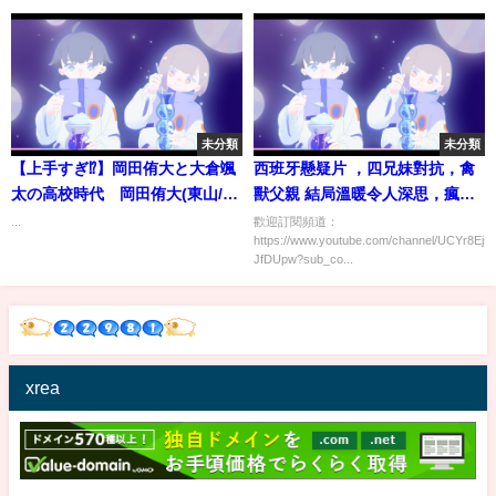
#118』毎週水曜よる11時アベマ
で放送中！
未分類
未分類
【上手すぎ⁉︎】岡田侑大と大倉颯
西班牙懸疑片 ，四兄妹對抗，禽
太の高校時代 岡田侑大(東山/現
獸父親 結局溫暖令人深思，瘋圈
富山グラウジーズ)大倉颯太(北陸
說電影
...
歡迎訂閱頻道：
https://www.youtube.com/channel/UCYr8Ej
学院/現東海大学)
JfDUpw?sub_co...
xrea