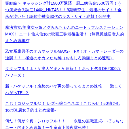
完結編＞ キャッシング計1500万返済：厨二病借金3500万円！う
つ病統合失調症14年生HKT46！！9期研究生、最後のサイト！全
米が泣いた！認知症鬱病60代のラストサイト絶賛！公開中
魔法熟女/美魔女ッ娘メグみみちゃんのニートッフルステーション
MAX！ ニート仙人仙女の映画三昧老後生活！（無職孤独居老人的
まとめ速報Z)]
乙女系腐男子のオカマッフルMAX2- FX！オ・カマトレーダーの
逆襲！！ 極道のオカマたち編（おもしろ動画まとめ速報）
タダッフル！ネトゲ廃人的まとめ速報！！ネット乞食DE2000万
パワーズ！
新・ハゲッフル！哀愁のハゲ男の髪ってるまとめ速報！！激しく
ハゲっTEL？
こじ！コジッフル@！-レズっ娘百合ネエ！こじらせ！50独身処
女のBL腐女子的まとめ速報-
何だ！何が？真・シロッフル！！ 永遠の無職童貞- ぼっちな
ニート的まとめ速報！一生童貞上等夜露死苦！