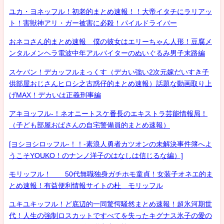
ユカ・ヨネッフル！初老的まとめ速報！！大帝イタチにラリアッ
ト！害獣神アリ・ガー被害に必殺！パイルドライバー
おネコさん的まとめ速報 僕の彼女はエリーちゃん人形！豆腐メ
ンタルメンヘラ電波中年アルバイターのぬいぐるみ男子末路編
スケバン！デカッフルまっくす（デカい強い2次元嫁だいすき子
供部屋おじさんヒロシ之古惑仔的まとめ速報）話題な動画取り上
げMAX！デカいは正義刑事編
アキヨッフル-！ネオニートスケ番長のエキストラ芸能情報局！
（子ども部屋おばさんの自宅警備員的まとめ速報）
[ヨシヨシロッフル-！！-素浪人勇者カツオンの未解決事件簿へよ
うこそYOUKO！のナンノ洋子のはなしは信じるな編）]
モリッフル！ 50代無職独身ガチホモ童貞！女装子オネエ的ま
とめ速報！有益便利情報サイトの杜 モリッフル
ユキユキッフル！ど底辺的一同驚愕騒然まとめ速報！超氷河期世
代！人生の強制ロスカットですべてを失ったキグナス氷子の愛の