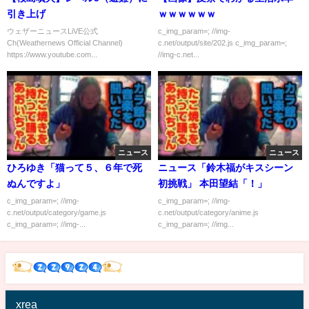
引き上げ
ｗｗｗｗｗｗ
ウェザーニュースLiVE公式
c_img_param=; //img-
Ch(Weathernews Official Channel)
c.net/output/site/202.js c_img_param=;
https://www.youtube.com...
//img-c.net...
ニュース
ニュース
ひろゆき「猫って５、６年で死
ニュース「鈴木福がキスシーン
ぬんですよ」
初挑戦」 本田望結「！」
c_img_param=; //img-
c_img_param=; //img-
c.net/output/category/game.js
c.net/output/category/anime.js
c_img_param=; //img-...
c_img_param=; //img...
xrea