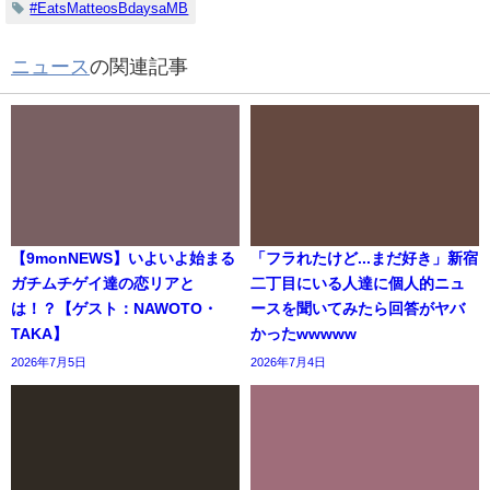
#EatsMatteosBdaysaMB
ニュース
の関連記事
【9monNEWS】いよいよ始まる
「フラれたけど...まだ好き」新宿
ガチムチゲイ達の恋リアと
二丁目にいる人達に個人的ニュ
は！？【ゲスト：NAWOTO・
ースを聞いてみたら回答がヤバ
TAKA】
かったwwwww
2026年7月5日
2026年7月4日