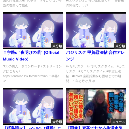
国の同性愛LGBTの事情｜ゲイがいない本
REDスタジオからの生配信です！ 著作権
当の理由って動画...
の関係で、ラジ...
未分類
未分類
Ｔ字路s "夜明けの唄" (Official
バジリスク 甲賀忍法帖 合作アレ
Music Video)
ンジ
*CDの購入、ダウンロード / ストリーミン
#バジリスク #バジリスクタイム #カニ
グはこちら↓
リスク #カニリスクタイム #甲賀忍法
https://caroline.lnk.to/bncaravan Ｔ字路s
帖 #cover 企画始動から投稿までの期
3r...
間 １年と数か月 ネ...
未分類
ニュース
【桜島噴火】レベル5（避難）に
【画像】麦茶でわかる生活水準