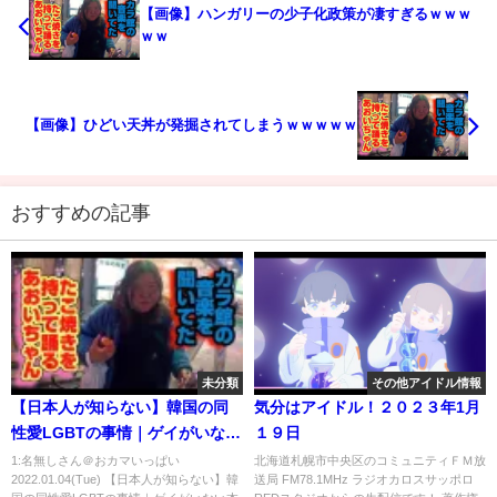
【画像】ハンガリーの少子化政策が凄すぎるｗｗｗ
ｗｗ
【画像】ひどい天丼が発掘されてしまうｗｗｗｗｗ
おすすめの記事
未分類
その他アイドル情報
【日本人が知らない】韓国の同
気分はアイドル！２０２３年1月
性愛LGBTの事情｜ゲイがいない
１９日
本当の理由
1:名無しさん＠おカマいっぱい
北海道札幌市中央区のコミュニティＦＭ放
2022.01.04(Tue) 【日本人が知らない】韓
送局 FM78.1MHz ラジオカロスサッポロ