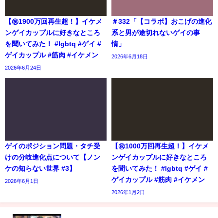
【㊗️1900万回再生超！】イケメ
＃332「【コラボ】おこげの進化
ンゲイカップルに好きなところ
系と男が途切れないゲイの事
を聞いてみた！ #lgbtq #ゲイ #
情」
ゲイカップル #筋肉 #イケメン
2026年6月18日
2026年6月24日
ゲイのポジション問題・タチ受
【㊗️1000万回再生超！】イケメ
けの分岐進化点について【ノン
ンゲイカップルに好きなところ
ケの知らない世界 #3】
を聞いてみた！ #lgbtq #ゲイ #
ゲイカップル #筋肉 #イケメン
2026年6月1日
2026年1月2日