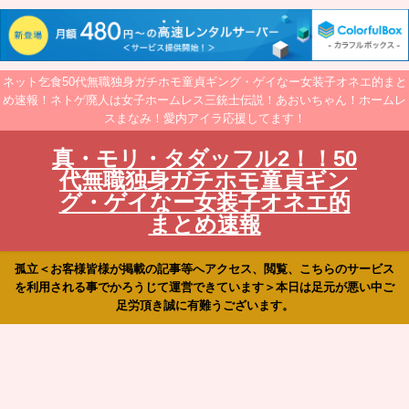
ネット乞食50代無職独身ガチホモ童貞ギング・ゲイなー女装子オネエ的まと
め速報！ネトゲ廃人は女子ホームレス三銃士伝説！あおいちゃん！ホームレ
スまなみ！愛内アイラ応援してます！
真・モリ・タダッフル2！！50
代無職独身ガチホモ童貞ギン
グ・ゲイなー女装子オネエ的
まとめ速報
孤立＜お客様皆様が掲載の記事等へアクセス、閲覧、こちらのサービス
を利用される事でかろうじて運営できています＞本日は足元が悪い中ご
足労頂き誠に有難うございます。