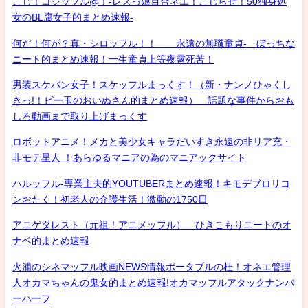
こじ！コジッフル@！-レズっ娘百合ネエ！こじらせ！50独身処
女のBL腐女子的まとめ速報-
何だ！何が？真・シロッフル！！ 永遠の無職童貞- ぼっちな
ニート的まとめ速報！一生童貞上等夜露死苦！
男装スケバン女子！スケッフルまっくす！（新・ナンノひゃくし
きっ!！ビー玉のおいぬさん的まとめ速報） 話題な事件からおも
しろ動画まで取り上げまっくす
ロボットアニメ！メカと美少女キャラだいすき永遠の非リア充・
非モテ星人 ！あらゆるマニアの為のマニアックサイト
ハルッフル-専業主夫的YOUTUBERまとめ速報！キモデブロリコ
ンおたく！初老人の介護生活！激動の1750日
アニゲタレスト（元祖！アニメッフル） ひきこもりニートのオ
ナベ的まとめ速報
火浦のシネマッフル映画NEWS情報ポータブルの杜！オネエ管理
人オカマちゃんの鬼女的まとめ速報!オカマッフルアタックナンバ
ーハーフ