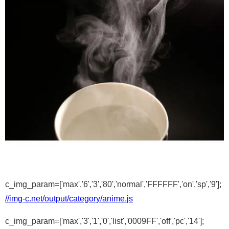
c_img_param=['max','6','3','80','normal','FFFFFF','on','sp','9'];
//img-c.net/output/category/anime.js
c_img_param=['max','3','1','0','list','0009FF','off','pc','14'];