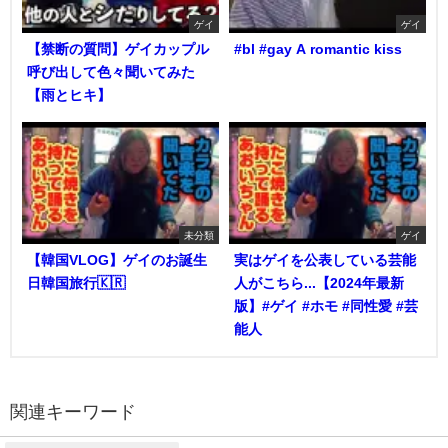
ゲイ
ゲイ
【禁断の質問】ゲイカップル
#bl #gay A romantic kiss
呼び出して色々聞いてみた
【雨とヒキ】
未分類
ゲイ
【韓国VLOG】ゲイのお誕生
実はゲイを公表している芸能
日韓国旅行🇰🇷
人がこちら...【2024年最新
版】#ゲイ #ホモ #同性愛 #芸
能人
関連キーワード