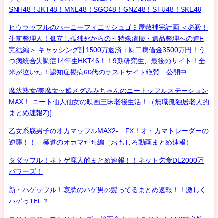
SNH48！JKT48！MNL48！SGO48！GNZ48！STU48！SKE48
ヒウラッフルのハーニーフィニッシュゴミ屋敷補完計画 ＜必殺！
生前整理人！孤立し孤独死からの～特殊清掃・遺品整理への道F
完結編＞ キャッシング計1500万返済：厨二病借金3500万円！う
つ病統合失調症14年生HKT46！！9期研究生、最後のサイト！全
米が泣いた！認知症鬱病60代のラストサイト絶賛！公開中
魔法熟女/美魔女ッ娘メグみみちゃんのニートッフルステーション
MAX！ ニート仙人仙女の映画三昧老後生活！（無職孤独居老人的
まとめ速報Z)]
乙女系腐男子のオカマッフルMAX2- FX！オ・カマトレーダーの
逆襲！！ 極道のオカマたち編（おもしろ動画まとめ速報）
タダッフル！ネトゲ廃人的まとめ速報！！ネット乞食DE2000万
パワーズ！
新・ハゲッフル！哀愁のハゲ男の髪ってるまとめ速報！！激しく
ハゲっTEL？