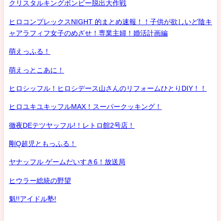
クリスタルキングボンビー脱出大作戦
ヒロコンプレックスNIGHT 的まとめ速報！！子供が欲しいど陰キ
ャアラフィフ女子のめざせ！専業主婦！婚活計画編
萌えっふる！
萌えっとこあに！
ヒロシッフル！ヒロシデース山さんのリフォームひとりDIY！！
ヒロユキユキッフルMAX！スーパークッキング！
徹夜DEテツヤッフル!！レトロ館2号店！
剛Q超児ともっふる！
ヤナッフル ゲームだいすき6！放送局
ヒウラー総統の野望
魁!!アイドル塾!