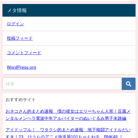
メタ情報
ログイン
投稿フィード
コメントフィード
WordPress.org
おすすめサイト
おネコさん的まとめ速報 僕の彼女はエリーちゃん人形！豆腐メ
ンタルメンヘラ電波中年アルバイターのぬいぐるみ男子末路編
アイドッフル！ ワタクシ的まとめ速報 地下格闘アイドルだい
すき！23 ひうらのアニメ放送局101ちゃんねる BNK48 ！