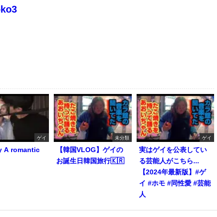
oko3
ゲイ
未分類
ゲイ
y A romantic
【韓国VLOG】ゲイの
実はゲイを公表してい
お誕生日韓国旅行🇰🇷
る芸能人がこちら...
【2024年最新版】#ゲ
イ #ホモ #同性愛 #芸能
人