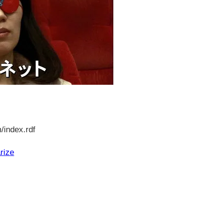
/index.rdf
rize