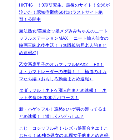
HKT46！！9期研究生、最後のサイト！全米が
泣いた！認知症鬱病60代のラストサイト絶
賛！公開中
魔法熟女/美魔女ッ娘メグみみちゃんのニート
ッフルステーションMAX！ ニート仙人仙女の
映画三昧老後生活！（無職孤独居老人的まと
め速報Z)]
乙女系腐男子のオカマッフルMAX2- FX！
オ・カマトレーダーの逆襲！！ 極道のオカ
マたち編（おもしろ動画まとめ速報）
タダッフル！ネトゲ廃人的まとめ速報！！ネ
ット乞食DE2000万パワーズ！
新・ハゲッフル！哀愁のハゲ男の髪ってるま
とめ速報！！激しくハゲっTEL？
こじ！コジッフル@！-レズっ娘百合ネエ！こ
じらせ！50独身処女のBL腐女子的まとめ速報-