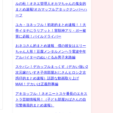
ルの杜！オネエ管理人オカマちゃんの鬼女的
まとめ速報!オカマッフルアタックナンバーハ
ーフ
ユカ・ヨネッフル！初老的まとめ速報！！大
帝イタチにラリアット！害獣神アリ・ガー被
害に必殺！パイルドライバー
おネコさん的まとめ速報 僕の彼女はエリー
ちゃん人形！豆腐メンタルメンヘラ電波中年
アルバイターのぬいぐるみ男子末路編
スケバン！デカッフルまっくす（デカい強い2
次元嫁だいすき子供部屋おじさんヒロシ之古
惑仔的まとめ速報）話題な動画取り上げ
MAX！デカいは正義刑事編
アキヨッフル-！ネオニートスケ番長のエキス
トラ芸能情報局！（子ども部屋おばさんの自
宅警備員的まとめ速報）