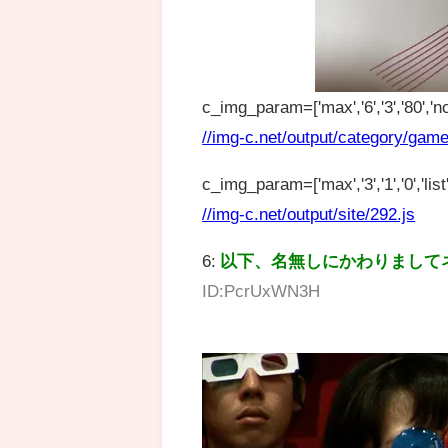
c_img_param=['max','6','3','80','no
//img-c.net/output/category/game
c_img_param=['max','3','1','0','list',
//img-c.net/output/site/292.js
6:
以下、名無しにかわりまして
ID:PcrUxWN3H