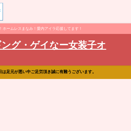
！ホームレスまなみ！愛内アイラ応援してます！
ギング・ゲイなー女装子オ
日は足元が悪い中ご足労頂き誠に有難うございます。