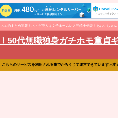
オネエ的まとめ速報！ネトゲ廃人は女子ホームレス三銃士伝説！あおいちゃん
！50代無職独身ガチホモ童貞
、こちらのサービスを利用される事でかろうじて運営できています＞本