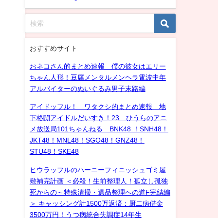
おすすめサイト
おネコさん的まとめ速報 僕の彼女はエリー
ちゃん人形！豆腐メンタルメンヘラ電波中年
アルバイターのぬいぐるみ男子末路編
アイドッフル！ ワタクシ的まとめ速報 地
下格闘アイドルだいすき！23 ひうらのアニ
メ放送局101ちゃんねる BNK48 ！SNH48！
JKT48！MNL48！SGO48！GNZ48！
STU48！SKE48
ヒウラッフルのハーニーフィニッシュゴミ屋
敷補完計画 ＜必殺！生前整理人！孤立し孤独
死からの～特殊清掃・遺品整理への道F完結編
＞ キャッシング計1500万返済：厨二病借金
3500万円！うつ病統合失調症14年生