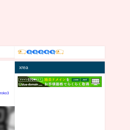
xrea
iroko3