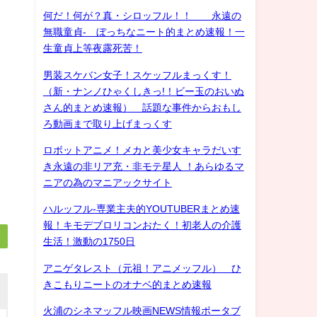
何だ！何が？真・シロッフル！！ 永遠の
無職童貞- ぼっちなニート的まとめ速報！一
生童貞上等夜露死苦！
男装スケバン女子！スケッフルまっくす！
（新・ナンノひゃくしきっ!！ビー玉のおいぬ
さん的まとめ速報） 話題な事件からおもし
ろ動画まで取り上げまっくす
ロボットアニメ！メカと美少女キャラだいす
き永遠の非リア充・非モテ星人 ！あらゆるマ
ニアの為のマニアックサイト
ハルッフル-専業主夫的YOUTUBERまとめ速
報！キモデブロリコンおたく！初老人の介護
生活！激動の1750日
アニゲタレスト（元祖！アニメッフル） ひ
きこもりニートのオナベ的まとめ速報
火浦のシネマッフル映画NEWS情報ポータブ