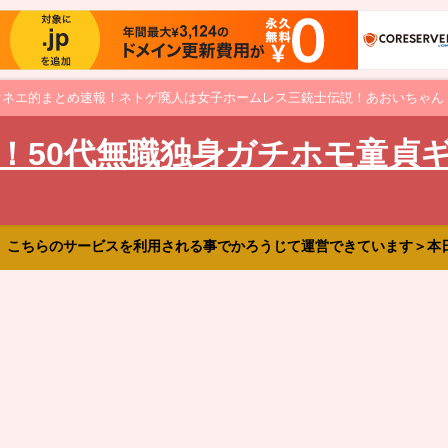
オネエ的まとめ速報！ネトゲ廃人は女子ホームレス三銃士伝説！あおいちゃん
！50代無職独身ガチホモ童貞
、こちらのサービスを利用される事でかろうじて運営できています＞本