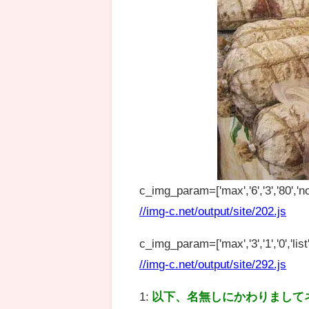
c_img_param=['max','6','3','80','no
//img-c.net/output/site/202.js
c_img_param=['max','3','1','0','list',
//img-c.net/output/site/292.js
1:
以下、名無しにかわりまして