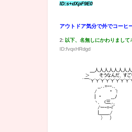
ID:s+dXpF9E0
アウトドア気分で外でコーヒ
2:
以下、名無しにかわりまして
ID:fvqxHRdgd