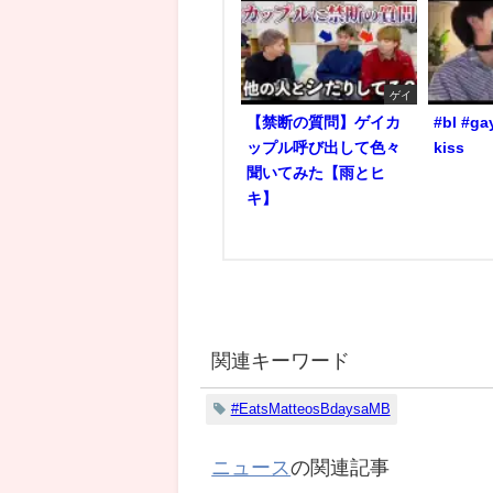
ゲイ
【禁断の質問】ゲイカ
#bl #ga
ップル呼び出して色々
kiss
聞いてみた【雨とヒ
キ】
関連キーワード
#EatsMatteosBdaysaMB
ニュース
の関連記事