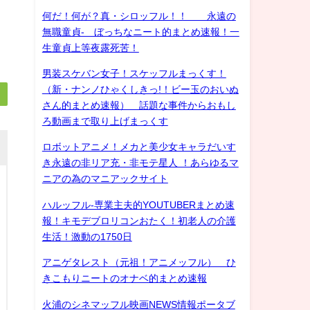
何だ！何が？真・シロッフル！！ 永遠の
無職童貞- ぼっちなニート的まとめ速報！一
生童貞上等夜露死苦！
男装スケバン女子！スケッフルまっくす！
（新・ナンノひゃくしきっ!！ビー玉のおいぬ
さん的まとめ速報） 話題な事件からおもし
ろ動画まで取り上げまっくす
ロボットアニメ！メカと美少女キャラだいす
き永遠の非リア充・非モテ星人 ！あらゆるマ
ニアの為のマニアックサイト
ハルッフル-専業主夫的YOUTUBERまとめ速
報！キモデブロリコンおたく！初老人の介護
生活！激動の1750日
アニゲタレスト（元祖！アニメッフル） ひ
きこもりニートのオナベ的まとめ速報
火浦のシネマッフル映画NEWS情報ポータブ