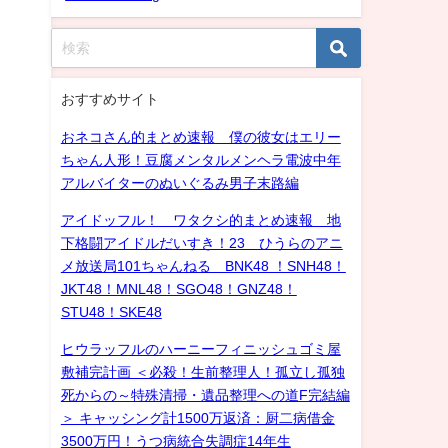
おすすめサイト
おネコさん的まとめ速報 僕の彼女はエリー
ちゃん人形！豆腐メンタルメンヘラ電波中年
アルバイターのぬいぐるみ男子末路編
アイドッフル！ ワタクシ的まとめ速報 地
下格闘アイドルだいすき！23 ひうらのアニ
メ放送局101ちゃんねる BNK48 ！SNH48！
JKT48！MNL48！SGO48！GNZ48！
STU48！SKE48
ヒウラッフルのハーニーフィニッシュゴミ屋
敷補完計画 ＜必殺！生前整理人！孤立し孤独
死からの～特殊清掃・遺品整理への道F完結編
＞ キャッシング計1500万返済：厨二病借金
3500万円！うつ病統合失調症14年生