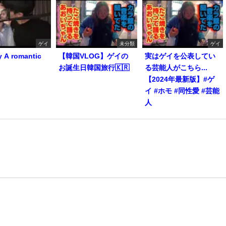
ゲイ
未分類
ゲイ
y A romantic
【韓国VLOG】ゲイの
実はゲイを公表してい
お誕生日韓国旅行🇰🇷
る芸能人がこちら...
【2024年最新版】#ゲ
イ #ホモ #同性愛 #芸能
人