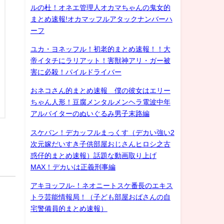
ルの杜！オネエ管理人オカマちゃんの鬼女的
まとめ速報!オカマッフルアタックナンバーハ
ーフ
ユカ・ヨネッフル！初老的まとめ速報！！大
帝イタチにラリアット！害獣神アリ・ガー被
害に必殺！パイルドライバー
おネコさん的まとめ速報 僕の彼女はエリー
ちゃん人形！豆腐メンタルメンヘラ電波中年
アルバイターのぬいぐるみ男子末路編
スケバン！デカッフルまっくす（デカい強い2
次元嫁だいすき子供部屋おじさんヒロシ之古
惑仔的まとめ速報）話題な動画取り上げ
MAX！デカいは正義刑事編
アキヨッフル-！ネオニートスケ番長のエキス
トラ芸能情報局！（子ども部屋おばさんの自
宅警備員的まとめ速報）