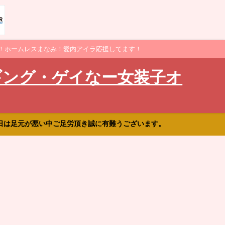
！ホームレスまなみ！愛内アイラ応援してます！
ギング・ゲイなー女装子オ
日は足元が悪い中ご足労頂き誠に有難うございます。