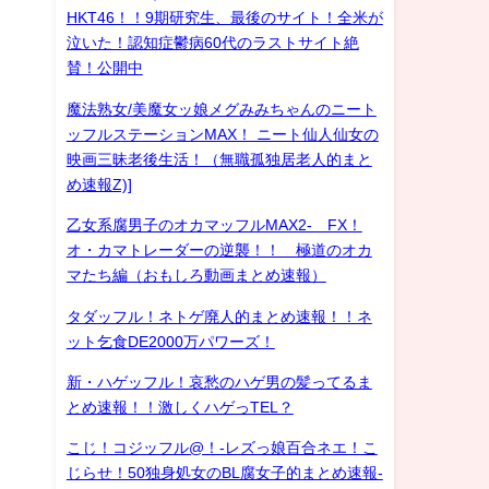
HKT46！！9期研究生、最後のサイト！全米が
泣いた！認知症鬱病60代のラストサイト絶
賛！公開中
魔法熟女/美魔女ッ娘メグみみちゃんのニート
ッフルステーションMAX！ ニート仙人仙女の
映画三昧老後生活！（無職孤独居老人的まと
め速報Z)]
乙女系腐男子のオカマッフルMAX2- FX！
オ・カマトレーダーの逆襲！！ 極道のオカ
マたち編（おもしろ動画まとめ速報）
タダッフル！ネトゲ廃人的まとめ速報！！ネ
ット乞食DE2000万パワーズ！
新・ハゲッフル！哀愁のハゲ男の髪ってるま
とめ速報！！激しくハゲっTEL？
こじ！コジッフル@！-レズっ娘百合ネエ！こ
じらせ！50独身処女のBL腐女子的まとめ速報-