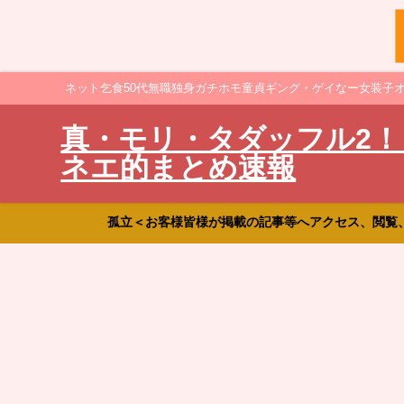
ネット乞食50代無職独身ガチホモ童貞ギング・ゲイなー女装子
真・モリ・タダッフル2！
ネエ的まとめ速報
孤立＜お客様皆様が掲載の記事等へアクセス、閲覧