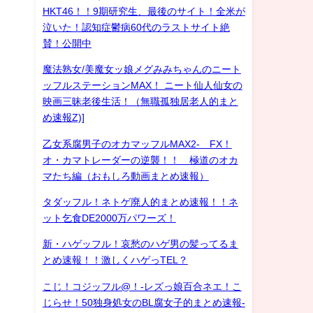
HKT46！！9期研究生、最後のサイト！全米が
泣いた！認知症鬱病60代のラストサイト絶
賛！公開中
魔法熟女/美魔女ッ娘メグみみちゃんのニート
ッフルステーションMAX！ ニート仙人仙女の
映画三昧老後生活！（無職孤独居老人的まと
め速報Z)]
乙女系腐男子のオカマッフルMAX2- FX！
オ・カマトレーダーの逆襲！！ 極道のオカ
マたち編（おもしろ動画まとめ速報）
タダッフル！ネトゲ廃人的まとめ速報！！ネ
ット乞食DE2000万パワーズ！
新・ハゲッフル！哀愁のハゲ男の髪ってるま
とめ速報！！激しくハゲっTEL？
こじ！コジッフル@！-レズっ娘百合ネエ！こ
じらせ！50独身処女のBL腐女子的まとめ速報-