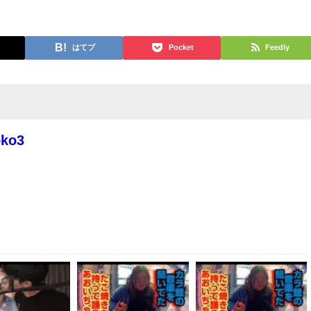
はてブ
Pocket
Feedly
oko3