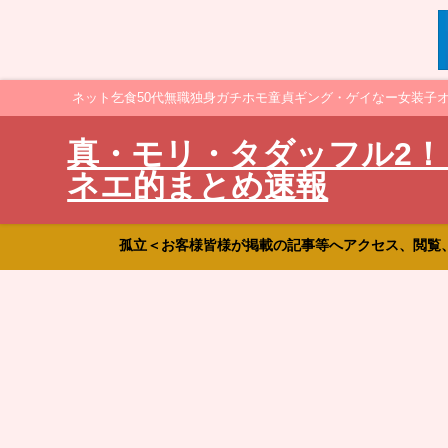
ネット乞食50代無職独身ガチホモ童貞ギング・ゲイなー女装子
真・モリ・タダッフル2！
ネエ的まとめ速報
孤立＜お客様皆様が掲載の記事等へアクセス、閲覧