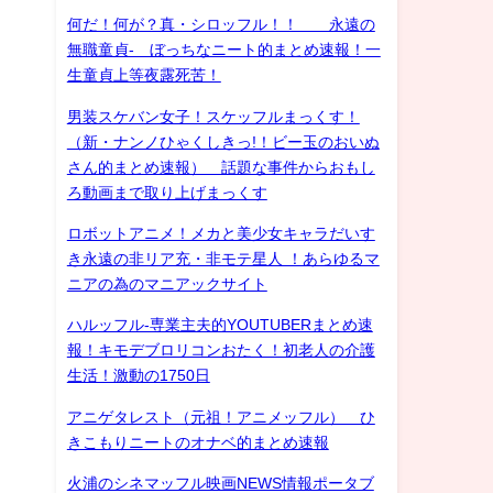
何だ！何が？真・シロッフル！！ 永遠の
無職童貞- ぼっちなニート的まとめ速報！一
生童貞上等夜露死苦！
男装スケバン女子！スケッフルまっくす！
（新・ナンノひゃくしきっ!！ビー玉のおいぬ
さん的まとめ速報） 話題な事件からおもし
ろ動画まで取り上げまっくす
ロボットアニメ！メカと美少女キャラだいす
き永遠の非リア充・非モテ星人 ！あらゆるマ
ニアの為のマニアックサイト
ハルッフル-専業主夫的YOUTUBERまとめ速
報！キモデブロリコンおたく！初老人の介護
生活！激動の1750日
アニゲタレスト（元祖！アニメッフル） ひ
きこもりニートのオナベ的まとめ速報
火浦のシネマッフル映画NEWS情報ポータブ