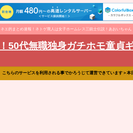
オネエ的まとめ速報！ネトゲ廃人は女子ホームレス三銃士伝説！あおいちゃん
！50代無職独身ガチホモ童貞
、こちらのサービスを利用される事でかろうじて運営できています＞本