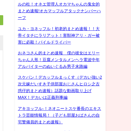
ルの杜！オネエ管理人オカマちゃんの鬼女的
まとめ速報!オカマッフルアタックナンバーハ
ーフ
ユカ・ヨネッフル！初老的まとめ速報！！大
帝イタチにラリアット！害獣神アリ・ガー被
害に必殺！パイルドライバー
おネコさん的まとめ速報 僕の彼女はエリー
ちゃん人形！豆腐メンタルメンヘラ電波中年
アルバイターのぬいぐるみ男子末路編
スケバン！デカッフルまっくす（デカい強い2
次元嫁だいすき子供部屋おじさんヒロシ之古
惑仔的まとめ速報）話題な動画取り上げ
MAX！デカいは正義刑事編
アキヨッフル-！ネオニートスケ番長のエキス
トラ芸能情報局！（子ども部屋おばさんの自
宅警備員的まとめ速報）