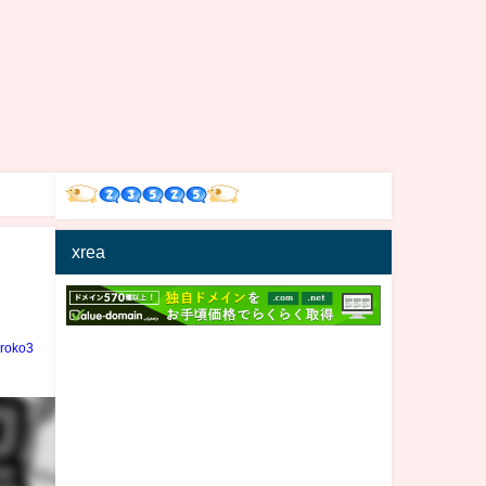
xrea
iroko3