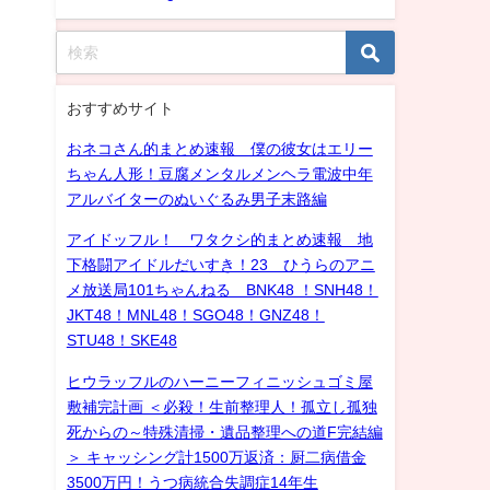
おすすめサイト
おネコさん的まとめ速報 僕の彼女はエリー
ちゃん人形！豆腐メンタルメンヘラ電波中年
アルバイターのぬいぐるみ男子末路編
アイドッフル！ ワタクシ的まとめ速報 地
下格闘アイドルだいすき！23 ひうらのアニ
メ放送局101ちゃんねる BNK48 ！SNH48！
JKT48！MNL48！SGO48！GNZ48！
STU48！SKE48
ヒウラッフルのハーニーフィニッシュゴミ屋
敷補完計画 ＜必殺！生前整理人！孤立し孤独
死からの～特殊清掃・遺品整理への道F完結編
＞ キャッシング計1500万返済：厨二病借金
3500万円！うつ病統合失調症14年生