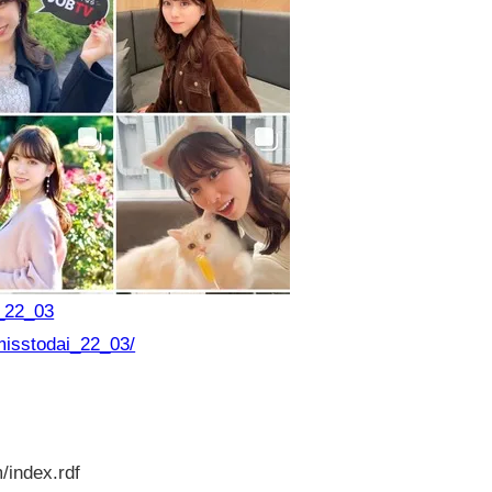
i_22_03
misstodai_22_03/
/index.rdf