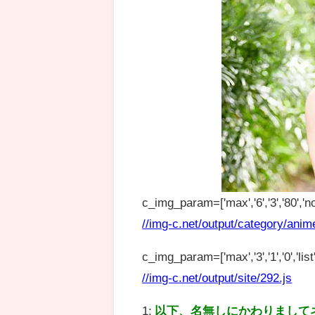
c_img_param=['max','6','3','80','no
//img-c.net/output/category/anim
c_img_param=['max','3','1','0','list',
//img-c.net/output/site/292.js
1:
以下、名無しにかわりまして