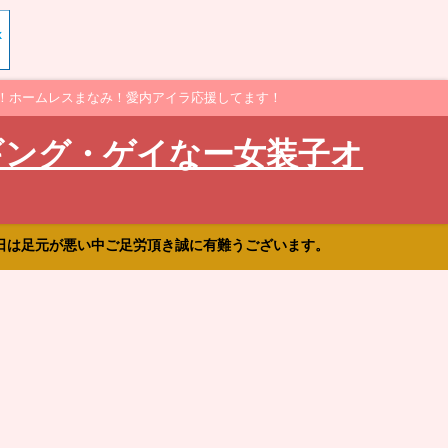
！ホームレスまなみ！愛内アイラ応援してます！
ギング・ゲイなー女装子オ
日は足元が悪い中ご足労頂き誠に有難うございます。