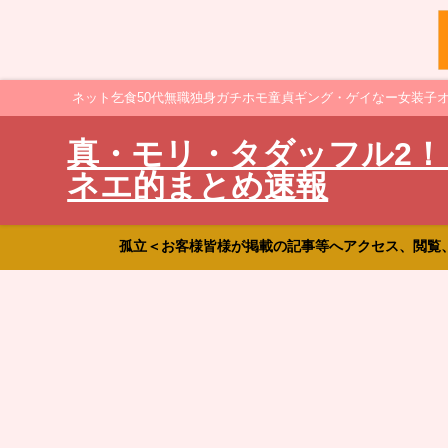
ネット乞食50代無職独身ガチホモ童貞ギング・ゲイなー女装子
真・モリ・タダッフル2！
ネエ的まとめ速報
孤立＜お客様皆様が掲載の記事等へアクセス、閲覧