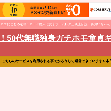
オネエ的まとめ速報！ネトゲ廃人は女子ホームレス三銃士伝説！あおいちゃん
！50代無職独身ガチホモ童貞
、こちらのサービスを利用される事でかろうじて運営できています＞本