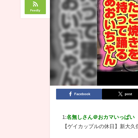
Feedly
Facebook
post
1:
名無しさん＠おカマいっぱい
【ゲイカップルの休日】新大久