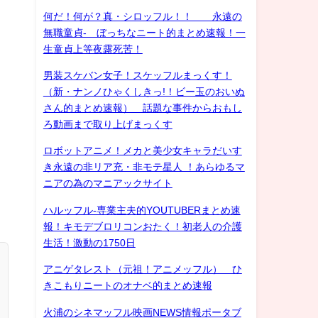
何だ！何が？真・シロッフル！！ 永遠の
無職童貞- ぼっちなニート的まとめ速報！一
生童貞上等夜露死苦！
男装スケバン女子！スケッフルまっくす！
（新・ナンノひゃくしきっ!！ビー玉のおいぬ
さん的まとめ速報） 話題な事件からおもし
ろ動画まで取り上げまっくす
ロボットアニメ！メカと美少女キャラだいす
き永遠の非リア充・非モテ星人 ！あらゆるマ
ニアの為のマニアックサイト
ハルッフル-専業主夫的YOUTUBERまとめ速
報！キモデブロリコンおたく！初老人の介護
生活！激動の1750日
アニゲタレスト（元祖！アニメッフル） ひ
きこもりニートのオナベ的まとめ速報
火浦のシネマッフル映画NEWS情報ポータブ