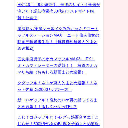
HKT46！！9期研究生、最後のサイト！全米が
泣いた！認知症鬱病60代のラストサイト絶
賛！公開中
魔法熟女/美魔女ッ娘メグみみちゃんのニート
ッフルステーションMAX！ ニート仙人仙女の
映画三昧老後生活！（無職孤独居老人的まと
め速報Z)]
乙女系腐男子のオカマッフルMAX2- FX！
オ・カマトレーダーの逆襲！！ 極道のオカ
マたち編（おもしろ動画まとめ速報）
タダッフル！ネトゲ廃人的まとめ速報！！ネ
ット乞食DE2000万パワーズ！
新・ハゲッフル！哀愁のハゲ男の髪ってるま
とめ速報！！激しくハゲっTEL？
こじ！コジッフル@！-レズっ娘百合ネエ！こ
じらせ！50独身処女のBL腐女子的まとめ速報-