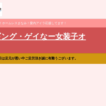
！ホームレスまなみ！愛内アイラ応援してます！
ギング・ゲイなー女装子オ
日は足元が悪い中ご足労頂き誠に有難うございます。