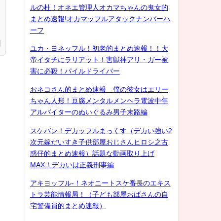
ルの杜！オネエ管理人オカマちゃんの鬼女的
まとめ速報!オカマッフルアタックナンバーハ
ーフ
ユカ・ヨネッフル！初老的まとめ速報！！大
帝イタチにラリアット！害獣神アリ・ガー被
害に必殺！パイルドライバー
おネコさん的まとめ速報 僕の彼女はエリー
ちゃん人形！豆腐メンタルメンヘラ電波中年
アルバイターのぬいぐるみ男子末路編
スケバン！デカッフルまっくす（デカい強い2
次元嫁だいすき子供部屋おじさんヒロシ之古
惑仔的まとめ速報）話題な動画取り上げ
MAX！デカいは正義刑事編
アキヨッフル-！ネオニートスケ番長のエキス
トラ芸能情報局！（子ども部屋おばさんの自
宅警備員的まとめ速報）