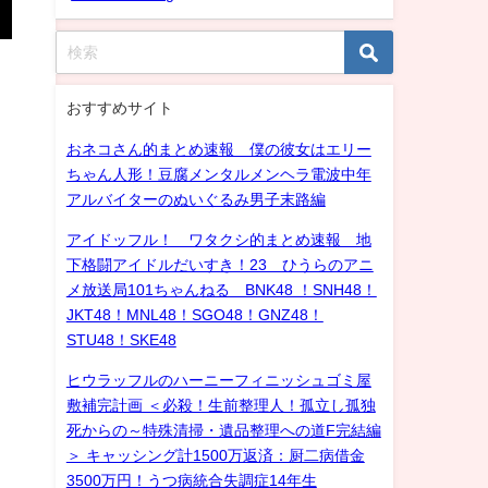
おすすめサイト
おネコさん的まとめ速報 僕の彼女はエリー
ちゃん人形！豆腐メンタルメンヘラ電波中年
アルバイターのぬいぐるみ男子末路編
アイドッフル！ ワタクシ的まとめ速報 地
下格闘アイドルだいすき！23 ひうらのアニ
メ放送局101ちゃんねる BNK48 ！SNH48！
JKT48！MNL48！SGO48！GNZ48！
STU48！SKE48
ヒウラッフルのハーニーフィニッシュゴミ屋
敷補完計画 ＜必殺！生前整理人！孤立し孤独
死からの～特殊清掃・遺品整理への道F完結編
＞ キャッシング計1500万返済：厨二病借金
3500万円！うつ病統合失調症14年生