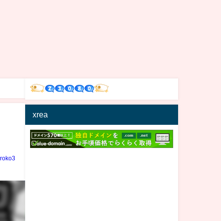
xrea
！
iroko3