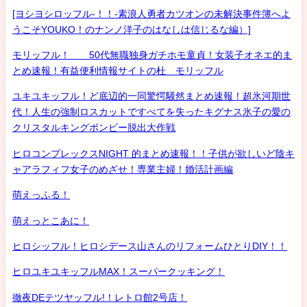
[ヨシヨシロッフル-！！-素浪人勇者カツオンの未解決事件簿へよ
うこそYOUKO！のナンノ洋子のはなしは信じるな編）]
モリッフル！ 50代無職独身ガチホモ童貞！女装子オネエ的ま
とめ速報！有益便利情報サイトの杜 モリッフル
ユキユキッフル！ど底辺的一同驚愕騒然まとめ速報！超氷河期世
代！人生の強制ロスカットですべてを失ったキグナス氷子の愛の
クリスタルキングボンビー脱出大作戦
ヒロコンプレックスNIGHT 的まとめ速報！！子供が欲しいど陰キ
ャアラフィフ女子のめざせ！専業主婦！婚活計画編
萌えっふる！
萌えっとこあに！
ヒロシッフル！ヒロシデース山さんのリフォームひとりDIY！！
ヒロユキユキッフルMAX！スーパークッキング！
徹夜DEテツヤッフル!！レトロ館2号店！