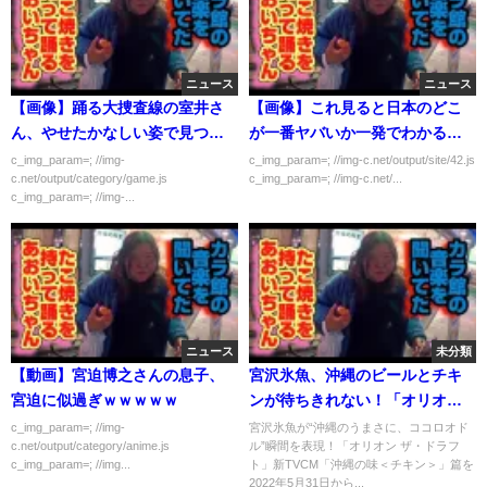
ニュース
ニュース
【画像】踊る大捜査線の室井さ
【画像】これ見ると日本のどこ
ん、やせたかなしい姿で見つか
が一番ヤバいか一発でわかるら
る…
しいぞ！
c_img_param=; //img-
c_img_param=; //img-c.net/output/site/42.js
c.net/output/category/game.js
c_img_param=; //img-c.net/...
c_img_param=; //img-...
ニュース
未分類
【動画】宮迫博之さんの息子、
宮沢氷魚、沖縄のビールとチキ
宮迫に似過ぎｗｗｗｗｗ
ンが待ちきれない！「オリオン
ザ・ドラフト」CM＋メイキング
c_img_param=; //img-
宮沢氷魚が“沖縄のうまさに、ココロオド
c.net/output/category/anime.js
ル”瞬間を表現！「オリオン ザ・ドラフ
＋インタビュー
c_img_param=; //img...
ト」新TVCM「沖縄の味＜チキン＞」篇を
2022年5月31日から...