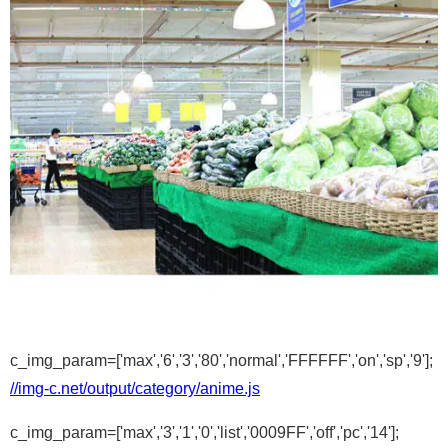
c_img_param=['max','6','3','80','normal','FFFFFF','on','sp','9'];
//img-c.net/output/category/anime.js
c_img_param=['max','3','1','0','list','0009FF','off','pc','14'];