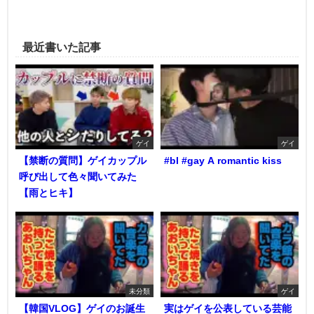
最近書いた記事
ゲイ
ゲイ
【禁断の質問】ゲイカップル
#bl #gay A romantic kiss
呼び出して色々聞いてみた
【雨とヒキ】
未分類
ゲイ
【韓国VLOG】ゲイのお誕生
実はゲイを公表している芸能