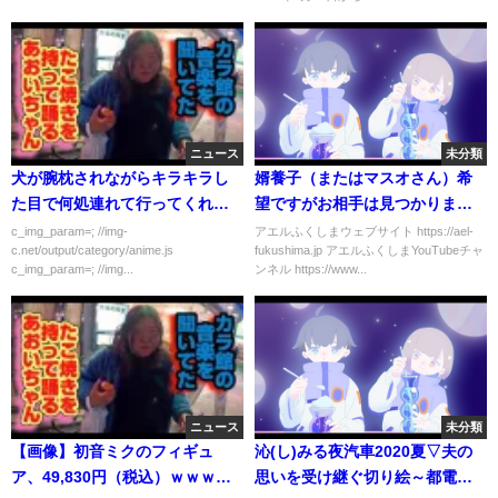
ニュース
未分類
犬が腕枕されながらキラキラし
婿養子（またはマスオさん）希
た目で何処連れて行ってくれる
望ですがお相手は見つかります
の？？？って
か？｜よくある質問
c_img_param=; //img-
アエルふくしまウェブサイト https://ael-
c.net/output/category/anime.js
fukushima.jp アエルふくしまYouTubeチャ
c_img_param=; //img...
ンネル https://www...
ニュース
未分類
【画像】初音ミクのフィギュ
沁(し)みる夜汽車2020夏▽夫の
ア、49,830円（税込）ｗｗｗｗ
思いを受け継ぐ切り絵～都電荒