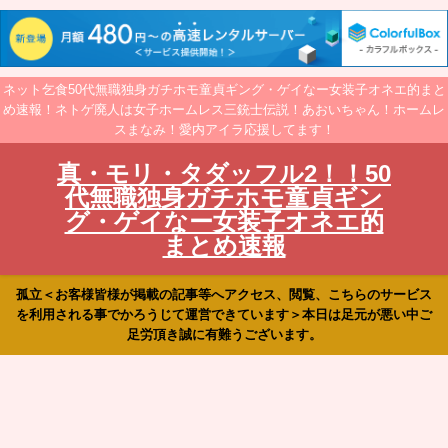
ネット乞食50代無職独身ガチホモ童貞ギング・ゲイなー女装子オネエ的まと
め速報！ネトゲ廃人は女子ホームレス三銃士伝説！あおいちゃん！ホームレ
スまなみ！愛内アイラ応援してます！
真・モリ・タダッフル2！！50
代無職独身ガチホモ童貞ギン
グ・ゲイなー女装子オネエ的
まとめ速報
孤立＜お客様皆様が掲載の記事等へアクセス、閲覧、こちらのサービス
を利用される事でかろうじて運営できています＞本日は足元が悪い中ご
足労頂き誠に有難うございます。