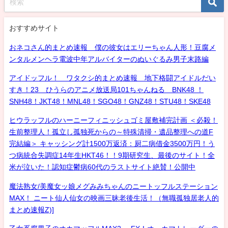
おすすめサイト
おネコさん的まとめ速報 僕の彼女はエリーちゃん人形！豆腐メ
ンタルメンヘラ電波中年アルバイターのぬいぐるみ男子末路編
アイドッフル！ ワタクシ的まとめ速報 地下格闘アイドルだい
すき！23 ひうらのアニメ放送局101ちゃんねる BNK48 ！
SNH48！JKT48！MNL48！SGO48！GNZ48！STU48！SKE48
ヒウラッフルのハーニーフィニッシュゴミ屋敷補完計画 ＜必殺！
生前整理人！孤立し孤独死からの～特殊清掃・遺品整理への道F
完結編＞ キャッシング計1500万返済：厨二病借金3500万円！う
つ病統合失調症14年生HKT46！！9期研究生、最後のサイト！全
米が泣いた！認知症鬱病60代のラストサイト絶賛！公開中
魔法熟女/美魔女ッ娘メグみみちゃんのニートッフルステーション
MAX！ ニート仙人仙女の映画三昧老後生活！（無職孤独居老人的
まとめ速報Z)]