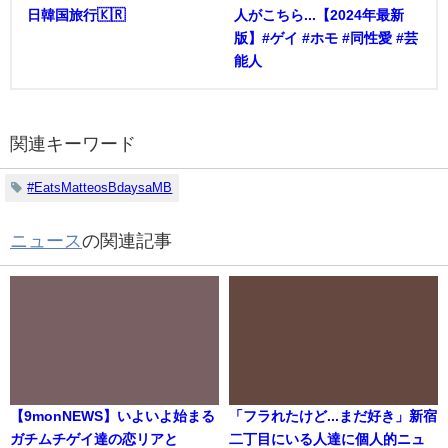
日韓国旅行🇰🇷
人がこちら...【2024年最新
版】#ゲイ #ホモ #同性愛 #芸
能人
関連キーワード
#EatsMatteosBdaysaMB
ニュース
の関連記事
【9monNEWS】いよいよ始まる
「フラれたけど...まだ好き」新宿
ガチムチゲイ達の恋リアと
二丁目にいる人達に個人的ニュ