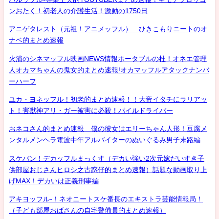
ンおたく！初老人の介護生活！激動の1750日
アニゲタレスト（元祖！アニメッフル） ひきこもりニートのオ
ナベ的まとめ速報
火浦のシネマッフル映画NEWS情報ポータブルの杜！オネエ管理
人オカマちゃんの鬼女的まとめ速報!オカマッフルアタックナンバ
ーハーフ
ユカ・ヨネッフル！初老的まとめ速報！！大帝イタチにラリアッ
ト！害獣神アリ・ガー被害に必殺！パイルドライバー
おネコさん的まとめ速報 僕の彼女はエリーちゃん人形！豆腐メ
ンタルメンヘラ電波中年アルバイターのぬいぐるみ男子末路編
スケバン！デカッフルまっくす（デカい強い2次元嫁だいすき子
供部屋おじさんヒロシ之古惑仔的まとめ速報）話題な動画取り上
げMAX！デカいは正義刑事編
アキヨッフル-！ネオニートスケ番長のエキストラ芸能情報局！
（子ども部屋おばさんの自宅警備員的まとめ速報）