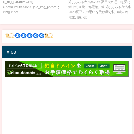
ｗ
川線[字]
c_img_param=; //img-
沁(し)みる夜汽車2020夏▽夫の思いを受け
c.net/output/site/202.js c_img_param=;
継ぐ切り絵～都電荒川線 沁(し)みる夜汽車
//img-c.net...
2020夏▽夫の思いを受け継ぐ切り絵～都
電荒川線 沁(...
xrea