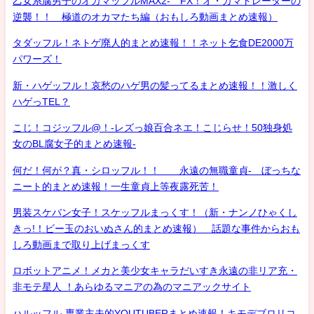
乙女系腐男子のオカマッフルMAX2- FX！オ・カマトレーダーの
逆襲！！ 極道のオカマたち編（おもしろ動画まとめ速報）
タダッフル！ネトゲ廃人的まとめ速報！！ネット乞食DE2000万
パワーズ！
新・ハゲッフル！哀愁のハゲ男の髪ってるまとめ速報！！激しく
ハゲっTEL？
こじ！コジッフル@！-レズっ娘百合ネエ！こじらせ！50独身処
女のBL腐女子的まとめ速報-
何だ！何が？真・シロッフル！！ 永遠の無職童貞- ぼっちな
ニート的まとめ速報！一生童貞上等夜露死苦！
男装スケバン女子！スケッフルまっくす！（新・ナンノひゃくし
きっ!！ビー玉のおいぬさん的まとめ速報） 話題な事件からおも
しろ動画まで取り上げまっくす
ロボットアニメ！メカと美少女キャラだいすき永遠の非リア充・
非モテ星人 ！あらゆるマニアの為のマニアックサイト
ハルッフル-専業主夫的YOUTUBERまとめ速報！キモデブロリコ