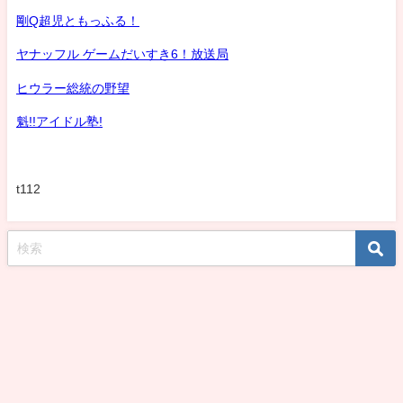
剛Q超児ともっふる！
ヤナッフル ゲームだいすき6！放送局
ヒウラー総統の野望
魁!!アイドル塾!
t112