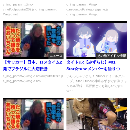
ｗｗｗ
c_img_param=; //img-
c_img_param=; //img-
c.net/output/site/202.js c_img_param=;
c.net/output/category/game.js
//img-c.net...
c_img_param=; //img-...
ニュース
その他アイドル情報
【サッカー】日本、ロスタイム2
タイトル:【みずらじ】#01
発でブラジルに大逆転勝
Star☆tuneメンバーを語りつく
利！！！！！
す【雑談:アイドルVtuber】
c_img_param=; //img-c.net/output/site/42.js
いらっしゃいませ！ Vtuberアイドルグル
c_img_param=; //img-c.net/...
ープ、Star☆tuneの神崎みずきです🦋 チャ
ンネル登録・高評価とても嬉しいです✨
୨୧･･･...