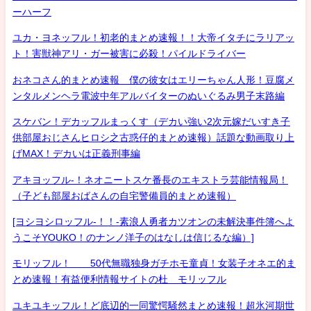
ーハーフ
ユカ・ヨネッフル！初老的まとめ速報！！大帝イタチにラリアッ
ト！害獣神アリ・ガー被害に必殺！パイルドライバー
おネコさん的まとめ速報 僕の彼女はエリーちゃん人形！豆腐メ
ンタルメンヘラ電波中年アルバイターのぬいぐるみ男子末路編
スケバン！デカッフルまっくす（デカい強い2次元嫁だいすき子
供部屋おじさんヒロシ之古惑仔的まとめ速報）話題な動画取り上
げMAX！デカいは正義刑事編
アキヨッフル-！ネオニートスケ番長のエキストラ芸能情報局！
（子ども部屋おばさんの自宅警備員的まとめ速報）
[ヨシヨシロッフル-！！-素浪人勇者カツオンの未解決事件簿へよ
うこそYOUKO！のナンノ洋子のはなしは信じるな編）]
モリッフル！ 50代無職独身ガチホモ童貞！女装子オネエ的ま
とめ速報！有益便利情報サイトの杜 モリッフル
ユキユキッフル！ど底辺的一同驚愕騒然まとめ速報！超氷河期世