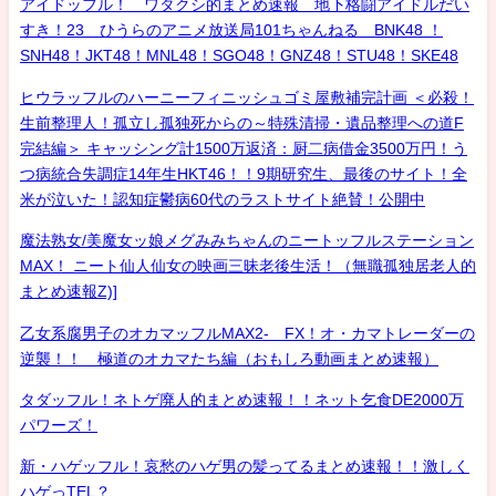
アイドッフル！ ワタクシ的まとめ速報 地下格闘アイドルだい
すき！23 ひうらのアニメ放送局101ちゃんねる BNK48 ！
SNH48！JKT48！MNL48！SGO48！GNZ48！STU48！SKE48
ヒウラッフルのハーニーフィニッシュゴミ屋敷補完計画 ＜必殺！
生前整理人！孤立し孤独死からの～特殊清掃・遺品整理への道F
完結編＞ キャッシング計1500万返済：厨二病借金3500万円！う
つ病統合失調症14年生HKT46！！9期研究生、最後のサイト！全
米が泣いた！認知症鬱病60代のラストサイト絶賛！公開中
魔法熟女/美魔女ッ娘メグみみちゃんのニートッフルステーション
MAX！ ニート仙人仙女の映画三昧老後生活！（無職孤独居老人的
まとめ速報Z)]
乙女系腐男子のオカマッフルMAX2- FX！オ・カマトレーダーの
逆襲！！ 極道のオカマたち編（おもしろ動画まとめ速報）
タダッフル！ネトゲ廃人的まとめ速報！！ネット乞食DE2000万
パワーズ！
新・ハゲッフル！哀愁のハゲ男の髪ってるまとめ速報！！激しく
ハゲっTEL？