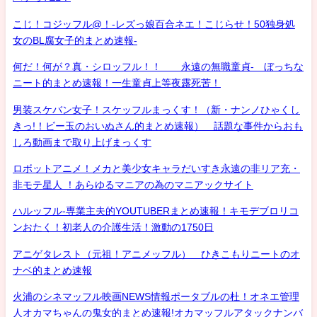
こじ！コジッフル@！-レズっ娘百合ネエ！こじらせ！50独身処
女のBL腐女子的まとめ速報-
何だ！何が？真・シロッフル！！ 永遠の無職童貞- ぼっちな
ニート的まとめ速報！一生童貞上等夜露死苦！
男装スケバン女子！スケッフルまっくす！（新・ナンノひゃくし
きっ!！ビー玉のおいぬさん的まとめ速報） 話題な事件からおも
しろ動画まで取り上げまっくす
ロボットアニメ！メカと美少女キャラだいすき永遠の非リア充・
非モテ星人 ！あらゆるマニアの為のマニアックサイト
ハルッフル-専業主夫的YOUTUBERまとめ速報！キモデブロリコ
ンおたく！初老人の介護生活！激動の1750日
アニゲタレスト（元祖！アニメッフル） ひきこもりニートのオ
ナベ的まとめ速報
火浦のシネマッフル映画NEWS情報ポータブルの杜！オネエ管理
人オカマちゃんの鬼女的まとめ速報!オカマッフルアタックナンバ