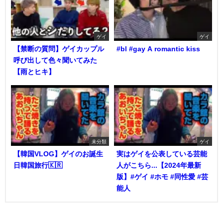
ゲイ
ゲイ
【禁断の質問】ゲイカップル
#bl #gay A romantic kiss
呼び出して色々聞いてみた
【雨とヒキ】
未分類
ゲイ
【韓国VLOG】ゲイのお誕生
実はゲイを公表している芸能
日韓国旅行🇰🇷
人がこちら...【2024年最新
版】#ゲイ #ホモ #同性愛 #芸
能人