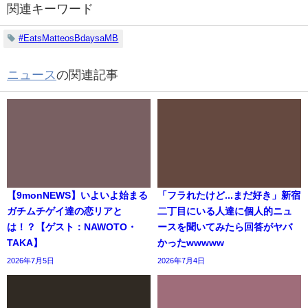
関連キーワード
#EatsMatteosBdaysaMB
ニュース
の関連記事
【9monNEWS】いよいよ始まる
「フラれたけど...まだ好き」新宿
ガチムチゲイ達の恋リアと
二丁目にいる人達に個人的ニュ
は！？【ゲスト：NAWOTO・
ースを聞いてみたら回答がヤバ
TAKA】
かったwwwww
2026年7月5日
2026年7月4日