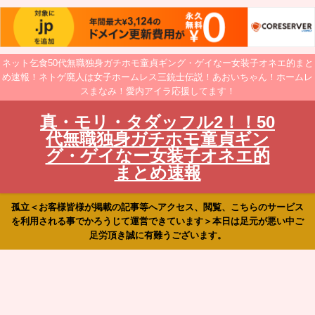
ネット乞食50代無職独身ガチホモ童貞ギング・ゲイなー女装子オネエ的まと
め速報！ネトゲ廃人は女子ホームレス三銃士伝説！あおいちゃん！ホームレ
スまなみ！愛内アイラ応援してます！
真・モリ・タダッフル2！！50
代無職独身ガチホモ童貞ギン
グ・ゲイなー女装子オネエ的
まとめ速報
孤立＜お客様皆様が掲載の記事等へアクセス、閲覧、こちらのサービス
を利用される事でかろうじて運営できています＞本日は足元が悪い中ご
足労頂き誠に有難うございます。