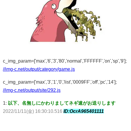
c_img_param=['max','6','3','80','normal','FFFFFF','on','sp','9'];
//img-c.net/output/category/game.js
c_img_param=['max','3','1','0','list','0009FF','off','pc','14'];
//img-c.net/output/site/292.js
1:
以下、名無しにかわりましてネギ速がお送りします
2022/11/11(金) 16:30:10.516
ID:OcrA965401111