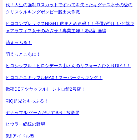
代！人生の強制ロスカットですべてを失ったキグナス氷子の愛の
クリスタルキングボンビー脱出大作戦
ヒロコンプレックスNIGHT 的まとめ速報！！子供が欲しいど陰キ
ャアラフィフ女子のめざせ！専業主婦！婚活計画編
萌えっふる！
萌えっとこあに！
ヒロシッフル！ヒロシデース山さんのリフォームひとりDIY！！
ヒロユキユキッフルMAX！スーパークッキング！
徹夜DEテツヤッフル!！レトロ館2号店！
剛Q超児ともっふる！
ヤナッフル ゲームだいすき6！放送局
ヒウラー総統の野望
魁!!アイドル塾!