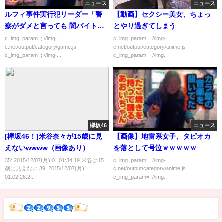
ニュース
ニュース
ルフィ事件実行犯リーダー「警
【動画】セクシー美女、ちょっ
察がダメと言っても 闇バイトは
とやり過ぎてしまう
なくならねぇ！ﾆｶｯ」
c_img_param=; //img-
c_img_param=; //img-
c.net/output/category/game.js
c.net/output/category/anime.js
c_img_param=; //img-...
c_img_param=; //img...
欅坂46
ニュース
[欅坂46！]米谷奈々が15歳に見
【画像】地雷系女子、タピオカ
えないwwww（画像あり）
を落として号泣ｗｗｗｗｗ
35: 2015/12/07(月) 01:01:34.19 米谷は15
c_img_param=; //img-
歳に見えない 39: 2015/12/07(月)
c.net/output/category/anime.js
01:02:26.2...
c_img_param=; //img...