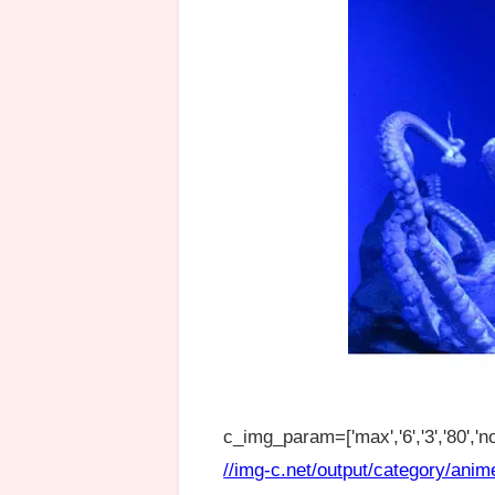
c_img_param=['max','6','3','80','no
//img-c.net/output/category/anim