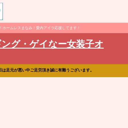
！ホームレスまなみ！愛内アイラ応援してます！
ギング・ゲイなー女装子オ
日は足元が悪い中ご足労頂き誠に有難うございます。