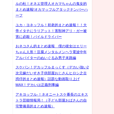
ルの杜！オネエ管理人オカマちゃんの鬼女的
まとめ速報!オカマッフルアタックナンバーハ
ーフ
ユカ・ヨネッフル！初老的まとめ速報！！大
帝イタチにラリアット！害獣神アリ・ガー被
害に必殺！パイルドライバー
おネコさん的まとめ速報 僕の彼女はエリー
ちゃん人形！豆腐メンタルメンヘラ電波中年
アルバイターのぬいぐるみ男子末路編
スケバン！デカッフルまっくす（デカい強い2
次元嫁だいすき子供部屋おじさんヒロシ之古
惑仔的まとめ速報）話題な動画取り上げ
MAX！デカいは正義刑事編
アキヨッフル-！ネオニートスケ番長のエキス
トラ芸能情報局！（子ども部屋おばさんの自
宅警備員的まとめ速報）