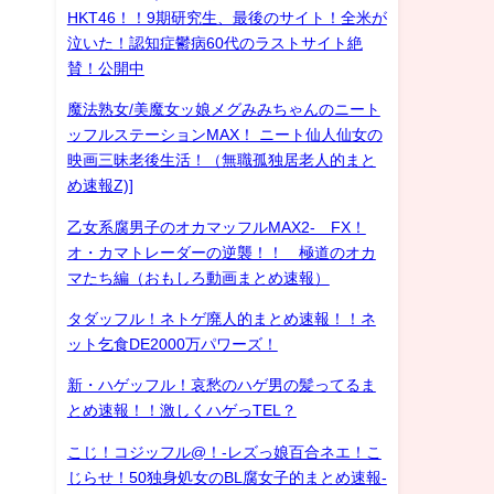
HKT46！！9期研究生、最後のサイト！全米が
泣いた！認知症鬱病60代のラストサイト絶
賛！公開中
魔法熟女/美魔女ッ娘メグみみちゃんのニート
ッフルステーションMAX！ ニート仙人仙女の
映画三昧老後生活！（無職孤独居老人的まと
め速報Z)]
乙女系腐男子のオカマッフルMAX2- FX！
オ・カマトレーダーの逆襲！！ 極道のオカ
マたち編（おもしろ動画まとめ速報）
タダッフル！ネトゲ廃人的まとめ速報！！ネ
ット乞食DE2000万パワーズ！
新・ハゲッフル！哀愁のハゲ男の髪ってるま
とめ速報！！激しくハゲっTEL？
こじ！コジッフル@！-レズっ娘百合ネエ！こ
じらせ！50独身処女のBL腐女子的まとめ速報-