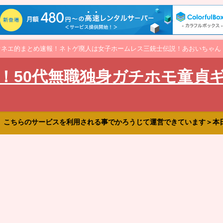
オネエ的まとめ速報！ネトゲ廃人は女子ホームレス三銃士伝説！あおいちゃん
！50代無職独身ガチホモ童貞
、こちらのサービスを利用される事でかろうじて運営できています＞本