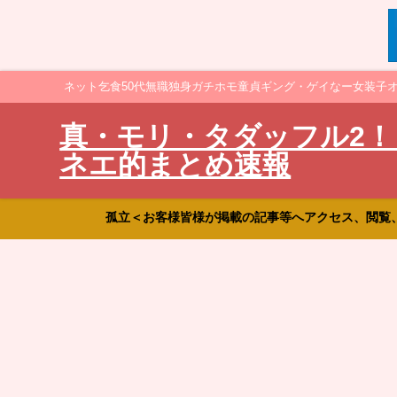
ネット乞食50代無職独身ガチホモ童貞ギング・ゲイなー女装子
真・モリ・タダッフル2！
ネエ的まとめ速報
孤立＜お客様皆様が掲載の記事等へアクセス、閲覧