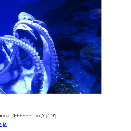
rmal','FFFFFF','on','sp','9'];
e.js