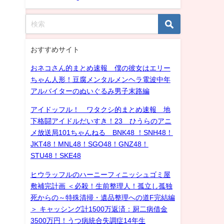
おすすめサイト
おネコさん的まとめ速報 僕の彼女はエリー
ちゃん人形！豆腐メンタルメンヘラ電波中年
アルバイターのぬいぐるみ男子末路編
アイドッフル！ ワタクシ的まとめ速報 地
下格闘アイドルだいすき！23 ひうらのアニ
メ放送局101ちゃんねる BNK48 ！SNH48！
JKT48！MNL48！SGO48！GNZ48！
STU48！SKE48
ヒウラッフルのハーニーフィニッシュゴミ屋
敷補完計画 ＜必殺！生前整理人！孤立し孤独
死からの～特殊清掃・遺品整理への道F完結編
＞ キャッシング計1500万返済：厨二病借金
3500万円！うつ病統合失調症14年生