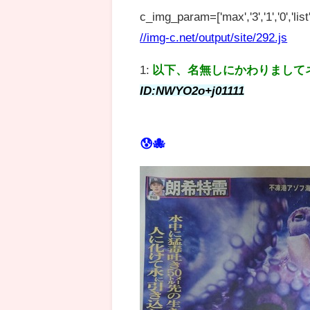
c_img_param=['max','3','1','0','list',
//img-c.net/output/site/292.js
1:
以下、名無しにかわりまして
ID:NWYO2o+j01111
😰🐙