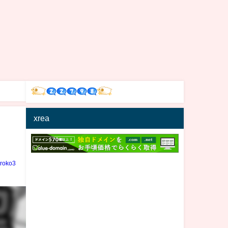
xrea
iroko3