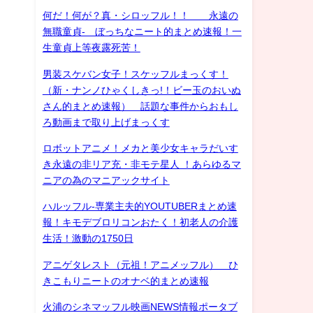
何だ！何が？真・シロッフル！！ 永遠の
無職童貞- ぼっちなニート的まとめ速報！一
生童貞上等夜露死苦！
男装スケバン女子！スケッフルまっくす！
（新・ナンノひゃくしきっ!！ビー玉のおいぬ
さん的まとめ速報） 話題な事件からおもし
ろ動画まで取り上げまっくす
ロボットアニメ！メカと美少女キャラだいす
き永遠の非リア充・非モテ星人 ！あらゆるマ
ニアの為のマニアックサイト
ハルッフル-専業主夫的YOUTUBERまとめ速
報！キモデブロリコンおたく！初老人の介護
生活！激動の1750日
アニゲタレスト（元祖！アニメッフル） ひ
きこもりニートのオナベ的まとめ速報
火浦のシネマッフル映画NEWS情報ポータブ