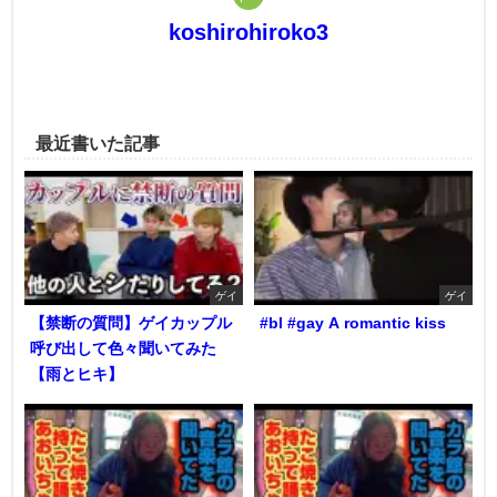
koshirohiroko3
最近書いた記事
ゲイ
ゲイ
【禁断の質問】ゲイカップル
#bl #gay A romantic kiss
呼び出して色々聞いてみた
【雨とヒキ】