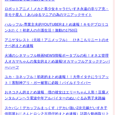
ロボットアニメ！メカと美少女キャラだいすき永遠の非リア充・
非モテ星人 ！あらゆるマニアの為のマニアックサイト
ハルッフル-専業主夫的YOUTUBERまとめ速報！キモデブロリコ
ンおたく！初老人の介護生活！激動の1750日
アニゲタレスト（元祖！アニメッフル） ひきこもりニートのオ
ナベ的まとめ速報
火浦のシネマッフル映画NEWS情報ポータブルの杜！オネエ管理
人オカマちゃんの鬼女的まとめ速報!オカマッフルアタックナンバ
ーハーフ
ユカ・ヨネッフル！初老的まとめ速報！！大帝イタチにラリアッ
ト！害獣神アリ・ガー被害に必殺！パイルドライバー
おネコさん的まとめ速報 僕の彼女はエリーちゃん人形！豆腐メ
ンタルメンヘラ電波中年アルバイターのぬいぐるみ男子末路編
スケバン！デカッフルまっくす（デカい強い2次元嫁だいすき子
供部屋おじさんヒロシ之古惑仔的まとめ速報）話題な動画取り上