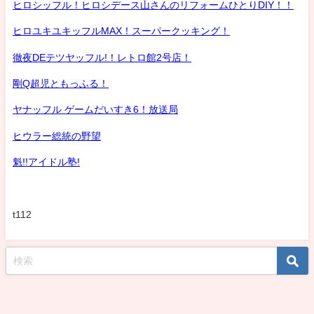
ヒロシッフル！ヒロシデース山さんのリフォームひとりDIY！！
ヒロユキユキッフルMAX！スーパークッキング！
徹夜DEテツヤッフル!！レトロ館2号店！
剛Q超児ともっふる！
ヤナッフル ゲームだいすき6！放送局
ヒウラー総統の野望
魁!!アイドル塾!
t112