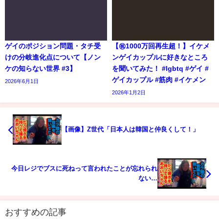
ゲイのポジション問題・タチ受
【㊗️1000万回再生超！】イケメ
けの分岐進化点について【ノン
ンゲイカップルに好きなところ
ケの知らない世界 #3】
を聞いてみた！ #lgbtq #ゲイ #
ゲイカップル #筋肉 #イケメン
2026年6月1日
2026年1月2日
【画像】Z世代「日本人は韓国と仲良くして！」
今日レジでブスに死ねって言われたことが忘れられ
ない…
おすすめの記事