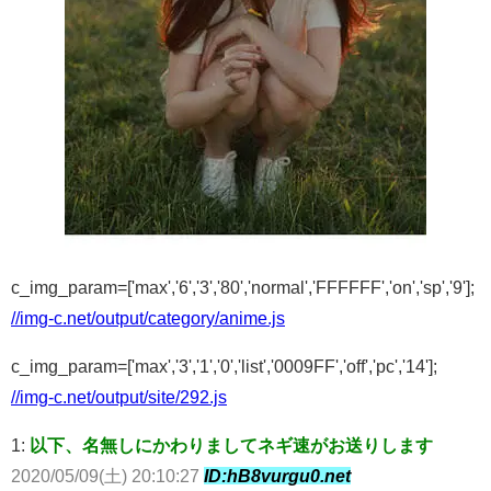
c_img_param=['max','6','3','80','normal','FFFFFF','on','sp','9'];
//img-c.net/output/category/anime.js
c_img_param=['max','3','1','0','list','0009FF','off','pc','14'];
//img-c.net/output/site/292.js
1:
以下、名無しにかわりましてネギ速がお送りします
2020/05/09(土) 20:10:27
ID:hB8vurgu0.net