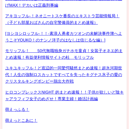
げMAX！デカいは正義刑事編
アキヨッフル-！ネオニートスケ番長のエキストラ芸能情報局！
（子ども部屋おばさんの自宅警備員的まとめ速報）
[ヨシヨシロッフル-！！-素浪人勇者カツオンの未解決事件簿へよ
うこそYOUKO！のナンノ洋子のはなしは信じるな編）]
モリッフル！ 50代無職独身ガチホモ童貞！女装子オネエ的ま
とめ速報！有益便利情報サイトの杜 モリッフル
ユキユキッフル！ど底辺的一同驚愕騒然まとめ速報！超氷河期世
代！人生の強制ロスカットですべてを失ったキグナス氷子の愛の
クリスタルキングボンビー脱出大作戦
ヒロコンプレックスNIGHT 的まとめ速報！！子供が欲しいど陰キ
ャアラフィフ女子のめざせ！専業主婦！婚活計画編
萌えっふる！
萌えっとこあに！