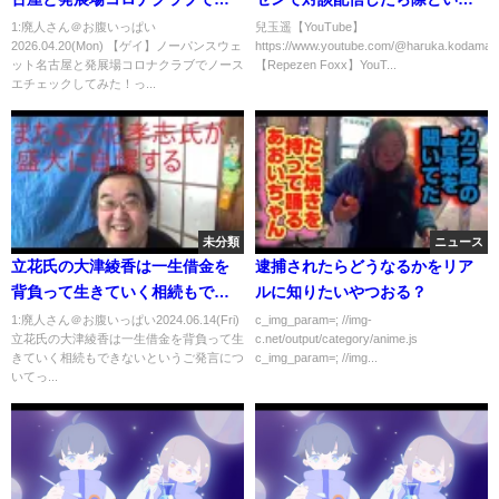
ースエチェックしてみた！
問に何でも答えてくれて可愛す
1:廃人さん＠お腹いっぱい
兒玉遥【YouTube】
2026.04.20(Mon) 【ゲイ】ノーパンスウェ
https://www.youtube.com/@haruka.kodama
ぎた
ット名古屋と発展場コロナクラブでノース
【Repezen Foxx】YouT...
エチェックしてみた！っ...
未分類
ニュース
立花氏の大津綾香は一生借金を
逮捕されたらどうなるかをリア
背負って生きていく相続もでき
ルに知りたいやつおる？
ないというご発言について
1:廃人さん＠お腹いっぱい2024.06.14(Fri)
c_img_param=; //img-
立花氏の大津綾香は一生借金を背負って生
c.net/output/category/anime.js
きていく相続もできないというご発言につ
c_img_param=; //img...
いてっ...