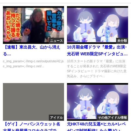
ニュース
未分類
【速報】東出昌大、山から消え
10月期金曜ドラマ『最愛』出演･
る…
光石研 WEB限定SPインタビュ
ー！【TBS】
c_img_param=; //img-c.net/output/site/42.js
10月スタートの新ドラマ『最愛』に出演
c_img_param=; //img-c.net/...
することが発表された 光石研のWEB限定
SPインタビュー！ ドラマ撮影に向けた意
気込み、さらにプライベ...
アイドル
その他アイドル情報
【ゲイ】ノーパンスウェット名
元HKT48の兒玉遥×ヒカル×レペ
古屋と発展場コロナクラブでノ
ゼンで対談配信したら際どい質