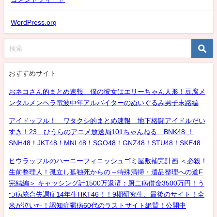
WordPress.org
おすすめサイト
おネコさん的まとめ速報 僕の彼女はエリーちゃん人形！豆腐メ
ンタルメンヘラ電波中年アルバイターのぬいぐるみ男子末路編
アイドッフル！ ワタクシ的まとめ速報 地下格闘アイドルだい
すき！23 ひうらのアニメ放送局101ちゃんねる BNK48 ！
SNH48！JKT48！MNL48！SGO48！GNZ48！STU48！SKE48
ヒウラッフルのハーニーフィニッシュゴミ屋敷補完計画 ＜必殺！
生前整理人！孤立し孤独死からの～特殊清掃・遺品整理への道F
完結編＞ キャッシング計1500万返済：厨二病借金3500万円！う
つ病統合失調症14年生HKT46！！9期研究生、最後のサイト！全
米が泣いた！認知症鬱病60代のラストサイト絶賛！公開中