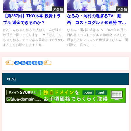
未分類
未分類
【第257回】TKO木本 投資トラ
なるみ・岡村の過ぎるTV 動
ブル 返金できるのか？
画 コストコグルメ40連発 マネ
した過ぎるアレンジレシピ 10
ほんこんちゃんねる 芸人ほんこんが独自
なるみ・岡村の過ぎるTV 2024年10月21
の視点で喋りまくります！ ▼「ほんこん
日内容：コストコグルメ40連発 マネした
月21日
ちゃんねる」チャンネル登録はコチラから
過ぎるアレンジレシピ出演者：なるみ 岡
よろしくお願いします！ h...
村隆史 真べぇ ...
xrea