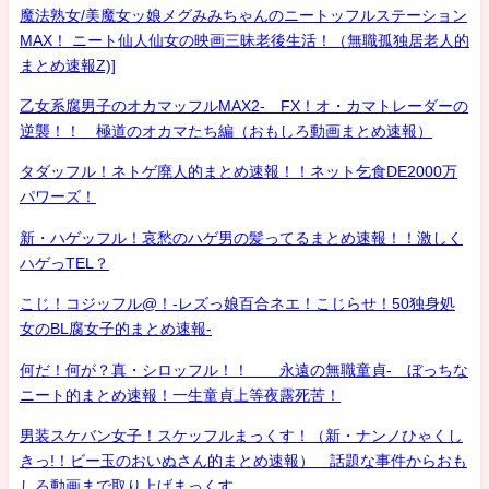
魔法熟女/美魔女ッ娘メグみみちゃんのニートッフルステーション
MAX！ ニート仙人仙女の映画三昧老後生活！（無職孤独居老人的
まとめ速報Z)]
乙女系腐男子のオカマッフルMAX2- FX！オ・カマトレーダーの
逆襲！！ 極道のオカマたち編（おもしろ動画まとめ速報）
タダッフル！ネトゲ廃人的まとめ速報！！ネット乞食DE2000万
パワーズ！
新・ハゲッフル！哀愁のハゲ男の髪ってるまとめ速報！！激しく
ハゲっTEL？
こじ！コジッフル@！-レズっ娘百合ネエ！こじらせ！50独身処
女のBL腐女子的まとめ速報-
何だ！何が？真・シロッフル！！ 永遠の無職童貞- ぼっちな
ニート的まとめ速報！一生童貞上等夜露死苦！
男装スケバン女子！スケッフルまっくす！（新・ナンノひゃくし
きっ!！ビー玉のおいぬさん的まとめ速報） 話題な事件からおも
しろ動画まで取り上げまっくす