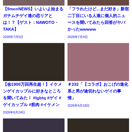
【9monNEWS】いよいよ始まる
「フラれたけど...まだ好き」新宿
ガチムチゲイ達の恋リアと
二丁目にいる人達に個人的ニュ
は！？【ゲスト：NAWOTO・
ースを聞いてみたら回答がヤバ
TAKA】
かったwwwww
2026年7月5日
2026年7月4日
【㊗️1900万回再生超！】イケメ
＃332「【コラボ】おこげの進化
ンゲイカップルに好きなところ
系と男が途切れないゲイの事
を聞いてみた！ #lgbtq #ゲイ #
情」
ゲイカップル #筋肉 #イケメン
2026年6月18日
2026年6月24日