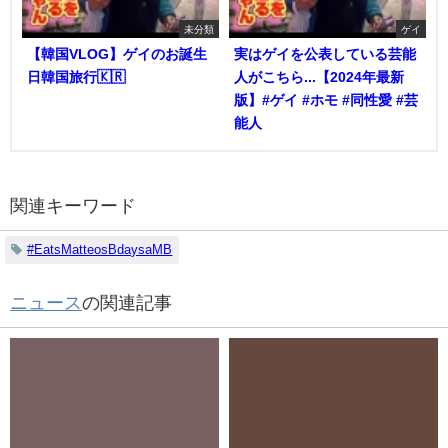
未分類
ゲイ
【韓国VLOG】ゲイのお誕生
実はゲイを公表している芸能
日韓国旅行🇰🇷
人がこちら...【2024年最新
版】#ゲイ #ホモ #同性愛 #芸
能人
関連キーワード
#EatsMatteosBdaysaMB
ニュース
の関連記事