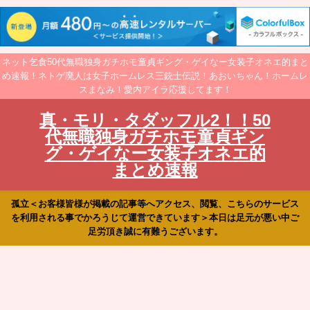
ネット乞食50代無職独身ガチホモ童貞ギング・ゲイなー女装子オネエ的まと
め速報！ネトゲ廃人は女子ホームレス三銃士伝説！あおいちゃん！ホームレ
スまなみ！愛内アイラ応援してます！
真・モリ・タダッフル2！！50
代無職独身ガチホモ童貞ギン
グ・ゲイなー女装子オネエ的
まとめ速報
孤立＜お客様皆様が掲載の記事等へアクセス、閲覧、こちらのサービス
を利用される事でかろうじて運営できています＞本日は足元が悪い中ご
足労頂き誠に有難うございます。