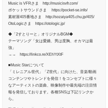
Music is VFRさま http://musicisvfr.com/
ポケットサウンドさま https://pocket-se.info/
素材屋405番地さま http://sozaiya405.chu.jp/405/
OtoLogicさま https://otologic.jp/
◆「2すとりーと」オリジナルBGM◆
テーマソング「女は愛嬌、男は度胸、オカマは最
強」
→→ https://linkco.re/XEhYtXtF
■Music Starについて
「ミレニアル世代」「Z世代」に向けた、音楽/動画
コンテンツやトレンドを発信！をコンセプトに様々
なアーティストの楽曲、映像制作や最先端の注目情
報を発信しております。各種SNSは下記リンクか
ら。