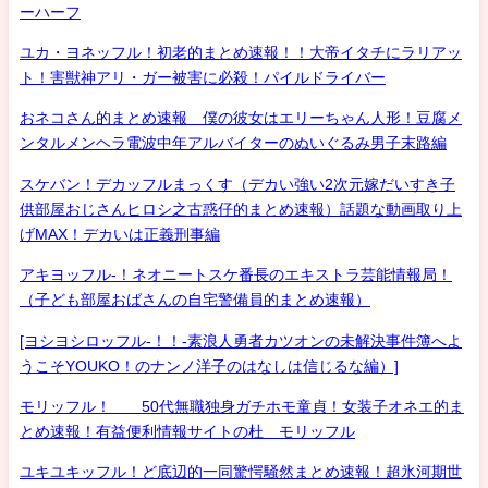
ーハーフ
ユカ・ヨネッフル！初老的まとめ速報！！大帝イタチにラリアッ
ト！害獣神アリ・ガー被害に必殺！パイルドライバー
おネコさん的まとめ速報 僕の彼女はエリーちゃん人形！豆腐メ
ンタルメンヘラ電波中年アルバイターのぬいぐるみ男子末路編
スケバン！デカッフルまっくす（デカい強い2次元嫁だいすき子
供部屋おじさんヒロシ之古惑仔的まとめ速報）話題な動画取り上
げMAX！デカいは正義刑事編
アキヨッフル-！ネオニートスケ番長のエキストラ芸能情報局！
（子ども部屋おばさんの自宅警備員的まとめ速報）
[ヨシヨシロッフル-！！-素浪人勇者カツオンの未解決事件簿へよ
うこそYOUKO！のナンノ洋子のはなしは信じるな編）]
モリッフル！ 50代無職独身ガチホモ童貞！女装子オネエ的ま
とめ速報！有益便利情報サイトの杜 モリッフル
ユキユキッフル！ど底辺的一同驚愕騒然まとめ速報！超氷河期世