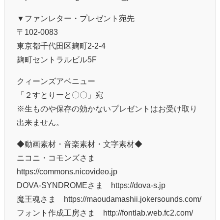
▼ファンレター・プレゼント宛先
〒102-0083
東京都千代田区麹町2-2-4
麹町セントラルビル5F
クィーンズアベニュー
「２すとりーと〇〇」宛
※生ものや保存の効かないプレゼントはお受け取り
出来ません。
◆動画素材・音楽素材・文字素材◆
ニコニ・コモンズさま
https://commons.nicovideo.jp
DOVA-SYNDROMEさま https://dova-s.jp
魔王魂さま https://maoudamashii.jokersounds.com/
フォント作成工房さま http://fontlab.web.fc2.com/