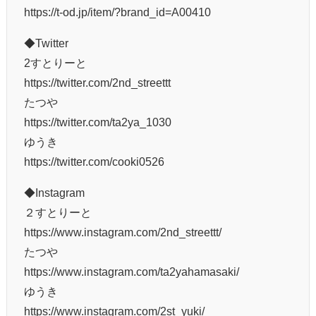
https://t-od.jp/item/?brand_id=A00410
◆Twitter
2すとりーと
https://twitter.com/2nd_streettt
たつや
https://twitter.com/ta2ya_1030
ゆうき
https://twitter.com/cooki0526
◆Instagram
２すとりーと
https://www.instagram.com/2nd_streettt/
たつや
https://www.instagram.com/ta2yahamasaki/
ゆうき
https://www.instagram.com/2st_yuki/