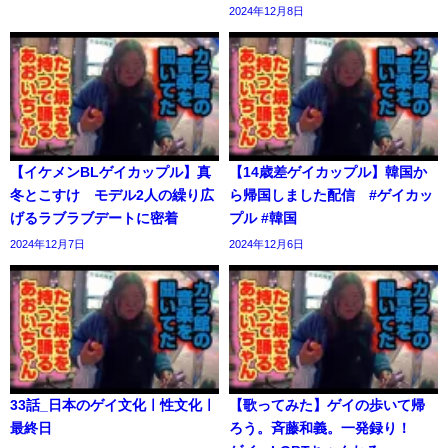
2024年12月8日
【イケメンBLゲイカップル】真
【14歳差ゲイカップル】韓国か
冬とこすけ モデル2人の繰り広
ら帰国しました配信 #ゲイカッ
げるラブラブデートに密着
プル #韓国
2024年12月7日
2024年12月6日
33話_日本のゲイ文化ㅣ性文化ㅣ
【歌ってみた】ゲイの歩いて帰
最終日
ろう。斉藤和義。一発録り！