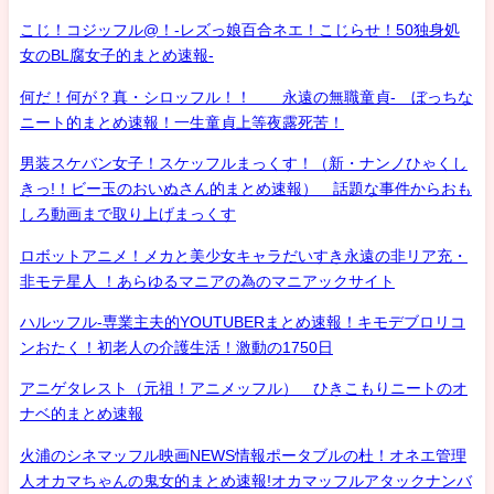
こじ！コジッフル@！-レズっ娘百合ネエ！こじらせ！50独身処
女のBL腐女子的まとめ速報-
何だ！何が？真・シロッフル！！ 永遠の無職童貞- ぼっちな
ニート的まとめ速報！一生童貞上等夜露死苦！
男装スケバン女子！スケッフルまっくす！（新・ナンノひゃくし
きっ!！ビー玉のおいぬさん的まとめ速報） 話題な事件からおも
しろ動画まで取り上げまっくす
ロボットアニメ！メカと美少女キャラだいすき永遠の非リア充・
非モテ星人 ！あらゆるマニアの為のマニアックサイト
ハルッフル-専業主夫的YOUTUBERまとめ速報！キモデブロリコ
ンおたく！初老人の介護生活！激動の1750日
アニゲタレスト（元祖！アニメッフル） ひきこもりニートのオ
ナベ的まとめ速報
火浦のシネマッフル映画NEWS情報ポータブルの杜！オネエ管理
人オカマちゃんの鬼女的まとめ速報!オカマッフルアタックナンバ