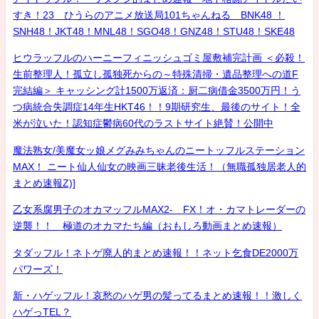
すき！23 ひうらのアニメ放送局101ちゃんねる BNK48 ！
SNH48！JKT48！MNL48！SGO48！GNZ48！STU48！SKE48
ヒウラッフルのハーニーフィニッシュゴミ屋敷補完計画 ＜必殺！
生前整理人！孤立し孤独死からの～特殊清掃・遺品整理への道F
完結編＞ キャッシング計1500万返済：厨二病借金3500万円！う
つ病統合失調症14年生HKT46！！9期研究生、最後のサイト！全
米が泣いた！認知症鬱病60代のラストサイト絶賛！公開中
魔法熟女/美魔女ッ娘メグみみちゃんのニートッフルステーション
MAX！ ニート仙人仙女の映画三昧老後生活！（無職孤独居老人的
まとめ速報Z)]
乙女系腐男子のオカマッフルMAX2- FX！オ・カマトレーダーの
逆襲！！ 極道のオカマたち編（おもしろ動画まとめ速報）
タダッフル！ネトゲ廃人的まとめ速報！！ネット乞食DE2000万
パワーズ！
新・ハゲッフル！哀愁のハゲ男の髪ってるまとめ速報！！激しく
ハゲっTEL？