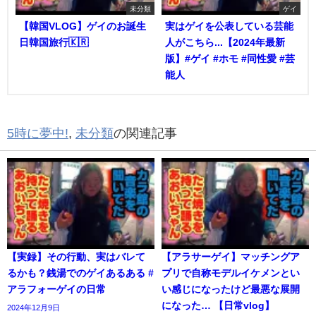
未分類
ゲイ
【韓国VLOG】ゲイのお誕生
実はゲイを公表している芸能
日韓国旅行🇰🇷
人がこちら...【2024年最新
版】#ゲイ #ホモ #同性愛 #芸
能人
5時に夢中!
,
未分類
の関連記事
【実録】その行動、実はバレて
【アラサーゲイ】マッチングア
るかも？銭湯でのゲイあるある #
プリで自称モデルイケメンとい
アラフォーゲイの日常
い感じになったけど最悪な展開
になった… 【日常vlog】
2024年12月9日