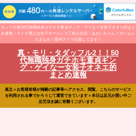
ネット乞食50代無職独身ガチホモ童貞ギング・ゲイなー女装子オネエ的まと
め速報！ネトゲ廃人は女子ホームレス三銃士伝説！あおいちゃん！ホームレ
スまなみ！愛内アイラ応援してます！
真・モリ・タダッフル2！！50
代無職独身ガチホモ童貞ギン
グ・ゲイなー女装子オネエ的
まとめ速報
孤立＜お客様皆様が掲載の記事等へアクセス、閲覧、こちらのサービス
を利用される事でかろうじて運営できています＞本日は足元が悪い中ご
足労頂き誠に有難うございます。