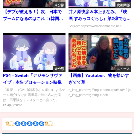
未分類
映画関係
【デブが教える！】次、日本で
井ノ原快彦＆本上まなみ、『映
ブームになるのはこれ！(韓国グ
画 すみっコぐらし』第2弾でもナ
ルメ)
レーション担当
...
Source: https://www.cinemacafe.net/...
未分類
ニュース
PS4・Switch「デジモンサヴァ
【画像】Youtuber、物を拾いす
イブ」本告プロモーション映像
ぎてて草
「教授」（CV: 山路和弘）の独白によるゲ
c_img_param=; //img-c.net/output/site/42.js
ーム紹介PVです 異世界に迷い込んだ僕
c_img_param=; //img-c.net/...
は、不思議なモンスターと出会った。
PS4(R)/Ninte...