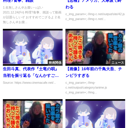
料理?食事、雑談
【悲報】アメリカ、大寒波で終
わる
1:名無しさん＠お腹いっぱい
2021.12.24(Fri) 料理?食事、雑談って動画
c_img_param=; //img-c.net/output/site/42.js
が話題らしいぞ おすすめでござるよ 2:名
c_img_param=; //img-c.net/...
無しさん＠お腹...
映画関係
ニュース
生田斗真、代表作『土竜の唄』
【画像】16年前の千鳥大吾、チ
当初を振り返る「なんかすごい
ンピラすぎる
ことが始まるかもと思った」
Source: https://www.cinemacafe.net/...
c_img_param=; //img-
c.net/output/category/anime.js
c_img_param=; //img...