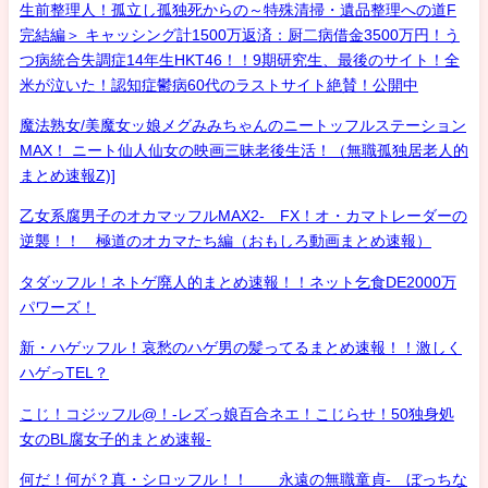
生前整理人！孤立し孤独死からの～特殊清掃・遺品整理への道F
完結編＞ キャッシング計1500万返済：厨二病借金3500万円！う
つ病統合失調症14年生HKT46！！9期研究生、最後のサイト！全
米が泣いた！認知症鬱病60代のラストサイト絶賛！公開中
魔法熟女/美魔女ッ娘メグみみちゃんのニートッフルステーション
MAX！ ニート仙人仙女の映画三昧老後生活！（無職孤独居老人的
まとめ速報Z)]
乙女系腐男子のオカマッフルMAX2- FX！オ・カマトレーダーの
逆襲！！ 極道のオカマたち編（おもしろ動画まとめ速報）
タダッフル！ネトゲ廃人的まとめ速報！！ネット乞食DE2000万
パワーズ！
新・ハゲッフル！哀愁のハゲ男の髪ってるまとめ速報！！激しく
ハゲっTEL？
こじ！コジッフル@！-レズっ娘百合ネエ！こじらせ！50独身処
女のBL腐女子的まとめ速報-
何だ！何が？真・シロッフル！！ 永遠の無職童貞- ぼっちな