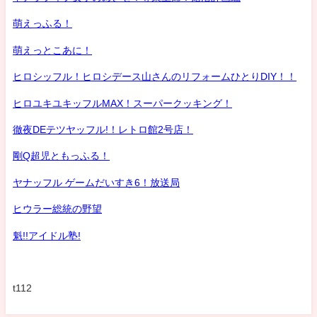
萌えっふる！
萌えっとこあに！
ヒロシッフル！ヒロシデース山さんのリフォームひとりDIY！！
ヒロユキユキッフルMAX！スーパークッキング！
徹夜DEテツヤッフル!！レトロ館2号店！
剛Q超児ともっふる！
ヤナッフル ゲームだいすき6！放送局
ヒウラー総統の野望
魁!!アイドル塾!
t112