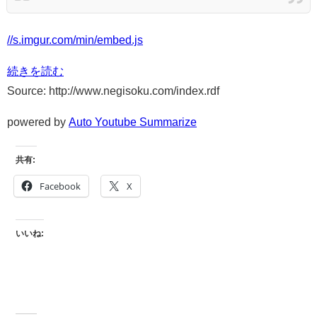
//s.imgur.com/min/embed.js
続きを読む
Source: http://www.negisoku.com/index.rdf
powered by
Auto Youtube Summarize
共有:
Facebook
X
いいね: