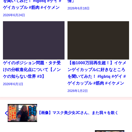
を聞いてみた！ #lgbtq #ゲイ #
情」
ゲイカップル #筋肉 #イケメン
2026年6月18日
2026年6月24日
ゲイのポジション問題・タチ受
【㊗️1000万回再生超！】イケメ
けの分岐進化点について【ノン
ンゲイカップルに好きなところ
ケの知らない世界 #3】
を聞いてみた！ #lgbtq #ゲイ #
ゲイカップル #筋肉 #イケメン
2026年6月1日
2026年1月2日
【画像】マスク美少女JCさん、また我々を欺く