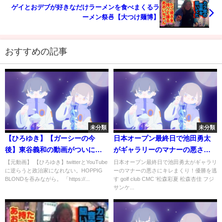
ゲイとおデブが好きなだけラーメンを食べまくるラ
ーメン祭🍜【大つけ麺博】
おすすめの記事
未分類
未分類
【ひろゆき】【ガーシーの今
日本オープン最終日で池田勇太
後】東谷義和の動画がついに全
がギャラリーのマナーの悪さに
削除。YouTubeに逆らってはい
キレまくり！優勝を逃す
【元動画】 【ひろゆき】twitterとYouTube
日本オープン最終日で池田勇太がギャラリ
に逆らうと政治家になれない。HOPPIG
ーのマナーの悪さにキレまくり！優勝を逃
けません。ひろゆきが語る。
BLONDを吞みながら。 「https://...
す golf club CMC '松森彩夏 松森杏佳 フジ
【楽天 立花孝志 三木谷浩史 トラ
サンケ...
イストーン Twitter 凍結】 【字
幕】