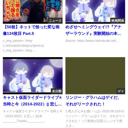
ニュース
映画関係
【50枚】ネットで拾った変な画
めざせヘミングウェイ!?『アナ
像134枚目 Part.5
ザーラウンド』実験開始の本編
映像
c_img_param=; //img-
Source: https://www.cinemacafe.net/...
c.net/output/category/game.js
c_img_param=; //img-...
未分類
ゲイ
キャスト仮面ライダードライブ⭐
リンジー・グラハムはゲイだ、
当時と今（2014-2022）|| 悲しい
それがリークされた！
結末
キャスト仮面ライダードライブ⭐ 当時と今
1:廃人さん＠お腹いっぱい2025.08.22(Fri)
（2014-2022）|| 悲しい結末
リンジー・グラハムはゲイだ、それがリー
________Thanks_________...
クされた！って動画が話題らしいぞ 2:廃
人さ...