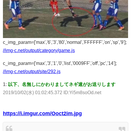
c_img_param=['max','6','3','80','normal','FFFFFF','on','sp','9'];
//img-c.net/output/category/game.js
c_img_param=['max','3','1','0','list','0009FF','off','pc','14'];
//img-c.net/output/site/292.js
1:
以下、名無しにかわりましてネギ速がお送りします
2019/10/02(水) 01:02:45.372 ID:Yi5m8soOd.net
https://i.imgur.com/Ooct2im.jpg