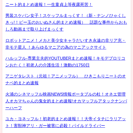
ニート的まとめ速報！一生童貞上等夜露死苦！
男装スケバン女子！スケッフルまっくす！（新・ナンノひゃくし
きっ!！ビー玉のおいぬさん的まとめ速報） 話題な事件からおも
しろ動画まで取り上げまっくす
ロボットアニメ！メカと美少女キャラだいすき永遠の非リア充・
非モテ星人 ！あらゆるマニアの為のマニアックサイト
ハルッフル-専業主夫的YOUTUBERまとめ速報！キモデブロリコ
ンおたく！初老人の介護生活！激動の1750日
アニゲタレスト（元祖！アニメッフル） ひきこもりニートのオ
ナベ的まとめ速報
火浦のシネマッフル映画NEWS情報ポータブルの杜！オネエ管理
人オカマちゃんの鬼女的まとめ速報!オカマッフルアタックナンバ
ーハーフ
ユカ・ヨネッフル！初老的まとめ速報！！大帝イタチにラリアッ
ト！害獣神アリ・ガー被害に必殺！パイルドライバー