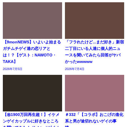
【9monNEWS】いよいよ始まる
「フラれたけど...まだ好き」新宿
ガチムチゲイ達の恋リアと
二丁目にいる人達に個人的ニュ
は！？【ゲスト：NAWOTO・
ースを聞いてみたら回答がヤバ
TAKA】
かったwwwww
2026年7月5日
2026年7月4日
【㊗️1900万回再生超！】イケメ
＃332「【コラボ】おこげの進化
ンゲイカップルに好きなところ
系と男が途切れないゲイの事