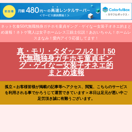
ネット乞食50代無職独身ガチホモ童貞ギング・ゲイなー女装子オネエ的まと
め速報！ネトゲ廃人は女子ホームレス三銃士伝説！あおいちゃん！ホームレ
スまなみ！愛内アイラ応援してます！
真・モリ・タダッフル2！！50
代無職独身ガチホモ童貞ギン
グ・ゲイなー女装子オネエ的
まとめ速報
孤立＜お客様皆様が掲載の記事等へアクセス、閲覧、こちらのサービス
を利用される事でかろうじて運営できています＞本日は足元が悪い中ご
足労頂き誠に有難うございます。