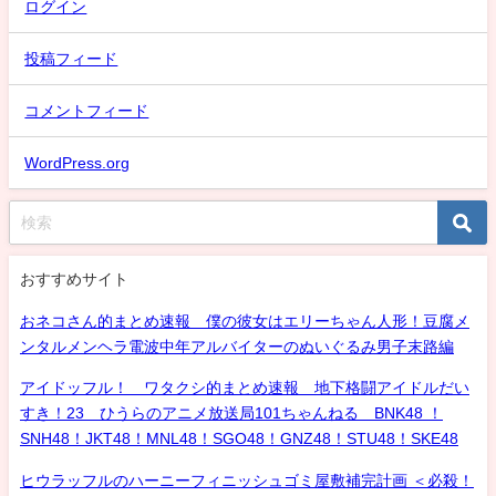
ログイン
投稿フィード
コメントフィード
WordPress.org
おすすめサイト
おネコさん的まとめ速報 僕の彼女はエリーちゃん人形！豆腐メ
ンタルメンヘラ電波中年アルバイターのぬいぐるみ男子末路編
アイドッフル！ ワタクシ的まとめ速報 地下格闘アイドルだい
すき！23 ひうらのアニメ放送局101ちゃんねる BNK48 ！
SNH48！JKT48！MNL48！SGO48！GNZ48！STU48！SKE48
ヒウラッフルのハーニーフィニッシュゴミ屋敷補完計画 ＜必殺！