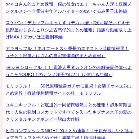
おネコさん的まとめ速報 僕の彼女はエリーちゃん人形！豆腐メ
ンタルメンヘラ電波中年アルバイターのぬいぐるみ男子末路編
スケバン！デカッフルまっくす（デカい強い2次元嫁だいすき子
供部屋おじさんヒロシ之古惑仔的まとめ速報）話題な動画取り上
げMAX！デカいは正義刑事編
アキヨッフル-！ネオニートスケ番長のエキストラ芸能情報局！
（子ども部屋おばさんの自宅警備員的まとめ速報）
[ヨシヨシロッフル-！！-素浪人勇者カツオンの未解決事件簿へよ
うこそYOUKO！のナンノ洋子のはなしは信じるな編）]
モリッフル！ 50代無職独身ガチホモ童貞！女装子オネエ的ま
とめ速報！有益便利情報サイトの杜 モリッフル
ユキユキッフル！ど底辺的一同驚愕騒然まとめ速報！超氷河期世
代！人生の強制ロスカットですべてを失ったキグナス氷子の愛の
クリスタルキングボンビー脱出大作戦
ヒロコンプレックスNIGHT 的まとめ速報！！子供が欲しいど陰キ
ャアラフィフ女子のめざせ！専業主婦！婚活計画編