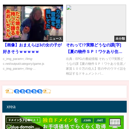
ニュース
未分類
【画像】おまえらは3の女の子が
それって!?実際どうなの課[字]
好きそうｗｗｗｗｗ
【夏の物件ＳＰ！ワケあり住居
／家賃１００万の住人】…の番
c_img_param=; //img-
出典：EPGの番組情報 それって!?実際ど
c.net/output/category/game.js
うなの課【夏の物件ＳＰ！ワケあり住居／
組内容解析まとめ
c_img_param=; //img-...
家賃１００万の住人】世の中のウマイ話を
検証するドキュメントバ...
xrea