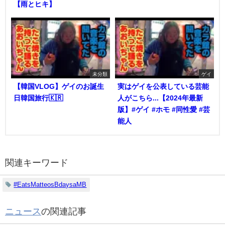
【雨とヒキ】
未分類
ゲイ
【韓国VLOG】ゲイのお誕生
実はゲイを公表している芸能
日韓国旅行🇰🇷
人がこちら...【2024年最新
版】#ゲイ #ホモ #同性愛 #芸
能人
関連キーワード
#EatsMatteosBdaysaMB
ニュース
の関連記事