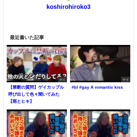
koshirohiroko3
最近書いた記事
ゲイ
ゲイ
【禁断の質問】ゲイカップル
#bl #gay A romantic kiss
呼び出して色々聞いてみた
【雨とヒキ】