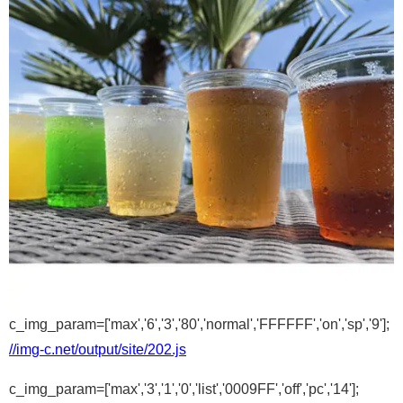
c_img_param=['max','6','3','80','normal','FFFFFF','on','sp','9'];
//img-c.net/output/site/202.js
c_img_param=['max','3','1','0','list','0009FF','off','pc','14'];