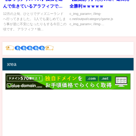
んで生きているアラフィフでも
全勝利ｗｗｗｗｗ
クリスマスは楽しみたい！クリ
12月の上旬、ひとりでディズニーランド
c_img_param=; //img-
へ行ってきました。 1人でも楽しめてしま
c.net/output/category/game.js
スマスらしい予定が何も無いの
う事が逆に不安になったりもする今日この
c_img_param=; //img-...
で、1人でディズニーランドに行
頃です。 アラフィフ＊独...
ってきた。
xrea