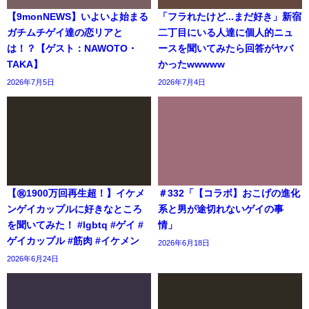
【9monNEWS】いよいよ始まる
「フラれたけど...まだ好き」新宿
ガチムチゲイ達の恋リアと
二丁目にいる人達に個人的ニュ
は！？【ゲスト：NAWOTO・
ースを聞いてみたら回答がヤバ
TAKA】
かったwwwww
2026年7月5日
2026年7月4日
【㊗️1900万回再生超！】イケメ
＃332「【コラボ】おこげの進化
ンゲイカップルに好きなところ
系と男が途切れないゲイの事
を聞いてみた！ #lgbtq #ゲイ #
情」
ゲイカップル #筋肉 #イケメン
2026年6月18日
2026年6月24日