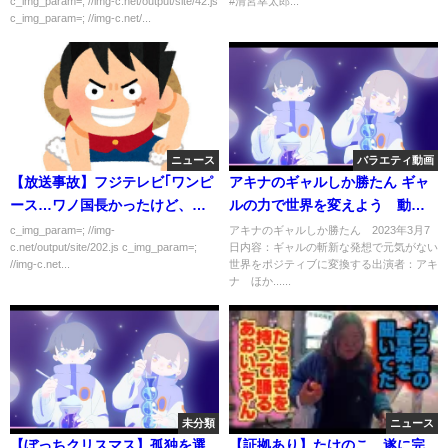
c_img_param=; //img-c.net/output/site/42.js
#清宮幸太郎...
c_img_param=; //img-c.net/...
ニュース
バラエティ動画
【放送事故】フジテレビ｢ワンピ
アキナのギャルしか勝たん ギャ
ース…ワノ国長かったけど、、
ルの力で世界を変えよう 動
読んでます？｣
画 3月7日
c_img_param=; //img-
アキナのギャルしか勝たん 2023年3月7
c.net/output/site/202.js c_img_param=;
日内容：ギャルの斬新な発想で元気がない
//img-c.net...
世界をポジティブに変換する出演者：アキ
ナ ほか......
未分類
ニュース
【ぼっちクリスマス】孤独を選
【証拠あり】たけのこ、遂に完