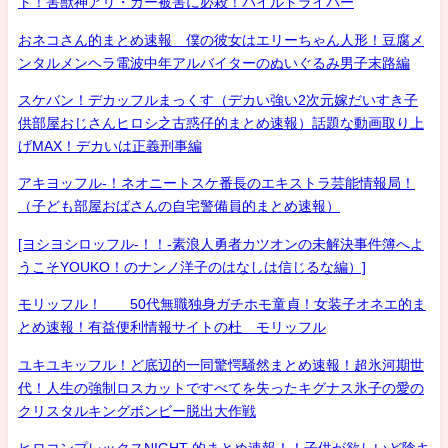
ト！害獣神アリ・ガー被害に必殺！パイルドライバー
おネコさん的まとめ速報 僕の彼女はエリーちゃん人形！豆腐メ
ンタルメンヘラ電波中年アルバイターのぬいぐるみ男子末路編
スケバン！デカッフルまっくす（デカい強い2次元嫁だいすき子
供部屋おじさんヒロシ之古惑仔的まとめ速報）話題な動画取り上
げMAX！デカいは正義刑事編
アキヨッフル-！ネオニートスケ番長のエキストラ芸能情報局！
（子ども部屋おばさんの自宅警備員的まとめ速報）
[ヨシヨシロッフル-！！-素浪人勇者カツオンの未解決事件簿へよ
うこそYOUKO！のナンノ洋子のはなしは信じるな編）]
モリッフル！ 50代無職独身ガチホモ童貞！女装子オネエ的ま
とめ速報！有益便利情報サイトの杜 モリッフル
ユキユキッフル！ど底辺的一同驚愕騒然まとめ速報！超氷河期世
代！人生の強制ロスカットですべてを失ったキグナス氷子の愛の
クリスタルキングボンビー脱出大作戦