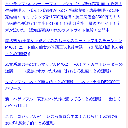
ヒウラッフルのハーニーフィニッシュゴミ屋敷補完計画 ＜必殺！
生前整理人！孤立し孤独死からの～特殊清掃・遺品整理への道F
完結編＞ キャッシング計1500万返済：厨二病借金3500万円！う
つ病統合失調症14年生HKT46！！9期研究生、最後のサイト！全
米が泣いた！認知症鬱病60代のラストサイト絶賛！公開中
魔法熟女/美魔女ッ娘メグみみちゃんのニートッフルステーション
MAX！ ニート仙人仙女の映画三昧老後生活！（無職孤独居老人的
まとめ速報Z)]
乙女系腐男子のオカマッフルMAX2- FX！オ・カマトレーダーの
逆襲！！ 極道のオカマたち編（おもしろ動画まとめ速報）
タダッフル！ネトゲ廃人的まとめ速報！！ネット乞食DE2000万
パワーズ！
新・ハゲッフル！哀愁のハゲ男の髪ってるまとめ速報！！激しく
ハゲっTEL？
こじ！コジッフル@！-レズっ娘百合ネエ！こじらせ！50独身処
女のBL腐女子的まとめ速報-