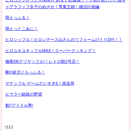
ヒロコンプレックスNIGHT 的まとめ速報！！子供が欲しいど陰キ
ャアラフィフ女子のめざせ！専業主婦！婚活計画編
萌えっふる！
萌えっとこあに！
ヒロシッフル！ヒロシデース山さんのリフォームひとりDIY！！
ヒロユキユキッフルMAX！スーパークッキング！
徹夜DEテツヤッフル!！レトロ館2号店！
剛Q超児ともっふる！
ヤナッフル ゲームだいすき6！放送局
ヒウラー総統の野望
魁!!アイドル塾!
t112