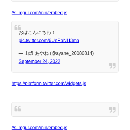
//s.imgur.com/min/embed.js
おはこんにちわ！
pic.twitter.com/6UnPaNH3ma
— 山坂 あやね (@ayane_20080814)
September 24, 2022
https://platform.twitter.com/widgets.js
//s.imgur.com/min/embed.js