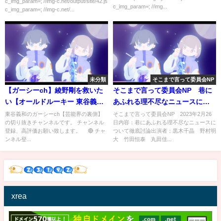
c_img_param=; //img-c.net/output/site/42.js
c_img_param=; //img...
c_img_param=; //img-c.net/...
未分類
そこまで言って委員会NP
【ガーシーch】綾野剛を救いた
そこまで言って委員会NP 巷に
い【オールドルーキー 東谷義和
あふれる理不尽なニュースにつ
切り抜き】
いて徹底討論 2月26日
東谷義和のガーシーch【芸能界の裏側】
そこまで言って委員会NP 2023年2月26
の切り抜きチャンネルです。 チャンネル
日内容：巷にあふれる理不尽なニュースに
登録、高評価お願い致します。 🔴 チャ
ついて徹底討論出演者：黒木千晶 野村明
ンネル登...
大 竹田恒泰 丸田佳...
xrea