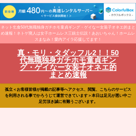
ネット乞食50代無職独身ガチホモ童貞ギング・ゲイなー女装子オネエ的まと
め速報！ネトゲ廃人は女子ホームレス三銃士伝説！あおいちゃん！ホームレ
スまなみ！愛内アイラ応援してます！
真・モリ・タダッフル2！！50
代無職独身ガチホモ童貞ギン
グ・ゲイなー女装子オネエ的
まとめ速報
孤立＜お客様皆様が掲載の記事等へアクセス、閲覧、こちらのサービス
を利用される事でかろうじて運営できています＞本日は足元が悪い中ご
足労頂き誠に有難うございます。