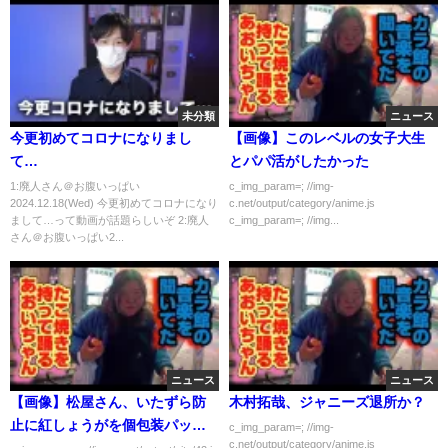
未分類
ニュース
今更初めてコロナになりまし
【画像】このレベルの女子大生
て…
とパパ活がしたかった
1:廃人さん＠お腹いっぱい
c_img_param=; //img-
2024.12.18(Wed) 今更初めてコロナになり
c.net/output/category/anime.js
まして…って動画が話題らしいぞ 2:廃人
c_img_param=; //img...
さん＠お腹いっぱい2...
ニュース
ニュース
【画像】松屋さん、いたずら防
木村拓哉、ジャニーズ退所か？
止に紅しょうがを個包装パック
c_img_param=; //img-
c.net/output/category/anime.js
にしてしまう