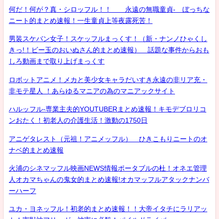
何だ！何が？真・シロッフル！！ 永遠の無職童貞- ぼっちな
ニート的まとめ速報！一生童貞上等夜露死苦！
男装スケバン女子！スケッフルまっくす！（新・ナンノひゃくし
きっ!！ビー玉のおいぬさん的まとめ速報） 話題な事件からおも
しろ動画まで取り上げまっくす
ロボットアニメ！メカと美少女キャラだいすき永遠の非リア充・
非モテ星人 ！あらゆるマニアの為のマニアックサイト
ハルッフル-専業主夫的YOUTUBERまとめ速報！キモデブロリコ
ンおたく！初老人の介護生活！激動の1750日
アニゲタレスト（元祖！アニメッフル） ひきこもりニートのオ
ナベ的まとめ速報
火浦のシネマッフル映画NEWS情報ポータブルの杜！オネエ管理
人オカマちゃんの鬼女的まとめ速報!オカマッフルアタックナンバ
ーハーフ
ユカ・ヨネッフル！初老的まとめ速報！！大帝イタチにラリアッ