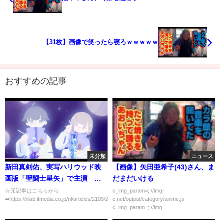
【31枚】画像で笑ったら寝ろｗｗｗｗｗ
おすすめの記事
未分類
ニュース
新田真剣佑、実写ハリウッド映
【画像】矢田亜希子(43)さん、ま
画版「聖闘士星矢」で主演 仕
だまだいける
上がり期待する声も「早く作品
☆元記事はこちらから
c_img_param=; //img-
➡https://nlab.itmedia.co.jp/nl/articles/2109/22/news...
c.net/output/category/anime.js
が観たい」【#1分エンタ】
c_img_param=; //img...