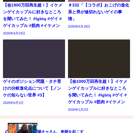
【㊗️1900万回再生超！】イケメ
＃332「【コラボ】おこげの進化
ンゲイカップルに好きなところ
系と男が途切れないゲイの事
を聞いてみた！ #lgbtq #ゲイ #
情」
ゲイカップル #筋肉 #イケメン
2026年6月18日
2026年6月24日
ゲイのポジション問題・タチ受
【㊗️1000万回再生超！】イケメ
けの分岐進化点について【ノン
ンゲイカップルに好きなところ
ケの知らない世界 #3】
を聞いてみた！ #lgbtq #ゲイ #
ゲイカップル #筋肉 #イケメン
2026年6月1日
2026年1月2日
陽キャさん、奇跡を起こす