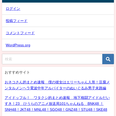
ログイン
投稿フィード
コメントフィード
WordPress.org
おすすめサイト
おネコさん的まとめ速報 僕の彼女はエリーちゃん人形！豆腐メ
ンタルメンヘラ電波中年アルバイターのぬいぐるみ男子末路編
アイドッフル！ ワタクシ的まとめ速報 地下格闘アイドルだい
すき！23 ひうらのアニメ放送局101ちゃんねる BNK48 ！
SNH48！JKT48！MNL48！SGO48！GNZ48！STU48！SKE48