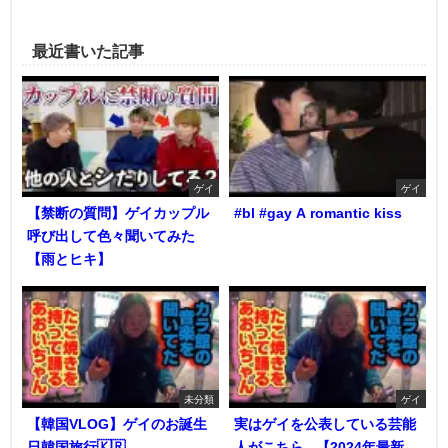
最近書いた記事
ゲイ
ゲイ
【禁断の質問】ゲイカップル
#bl #gay A romantic kiss
呼び出して色々聞いてみた
【雨とヒキ】
未分類
ゲイ
【韓国VLOG】ゲイのお誕生
実はゲイを公表している芸能
日韓国旅行🇰🇷
人がこちら...【2024年最新