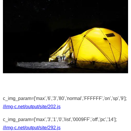
c_img_param=['max','6','3','80','normal','FFFFFF','on','sp','9'];
//img-c.net/output/site/202.js
c_img_param=['max','3','1','0','list','0009FF','off','pc','14'];
//img-c.net/output/site/292.js