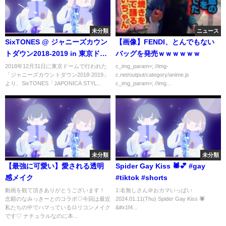
未分類
ニュース
SixTONES @ ジャニーズカウン
【画像】FENDI、とんでもない
トダウン2018-2019 in 東京ドー
バッグを発売ｗｗｗｗｗｗ
ム | 「JAPONICA STYLE」
2018年12月31日に東京ドームで行われた
c_img_param=; //img-
「ジャニーズカウントダウン2018-2019」
c.net/output/category/anime.js
より、SixTONES「JAPONICA STYL...
c_img_param=; //img...
未分類
未分類
【最強に可愛い】愛される透明
Spider Gay Kiss 🕷️💕 #gay
感メイク
#tiktok #shorts
動画を観て頂きありがとうございます！
1:名無しさん＠おカマいっぱい
念願のなみっきーとのコラボ♡今回は最近
2024.01.11(Thu) Spider Gay Kiss 🕷️
私たちの中でハマっているロリコンメイク
&#x1f4...
です♡ ナチュラルなのに本...