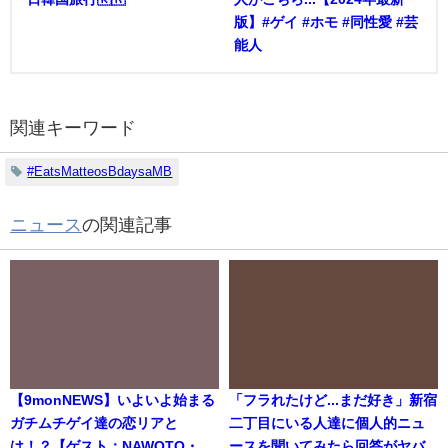
版】#ゲイ #ホモ #同性愛 #芸
能人
関連キーワード
#EatsMatteosBdaysaMB
ニュース
の関連記事
【9monNEWS】いよいよ始まる
「フラれたけど...まだ好き」新宿
ガチムチゲイ達の恋リアと
二丁目にいる人達に個人的ニュ
は！？【ゲスト：NAWOTO・
ースを聞いてみたら回答がヤバ