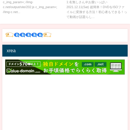
c_img_param=; //img-
1:名無しさん＠お腹いっぱい
c.net/output/site/202.js c_img_param=;
2021.12.11(Sat) 超簡単！DVDをISOファ
//img-c.net...
イルに変換する方法！初心者もできる！っ
て動画が話題らし...
xrea