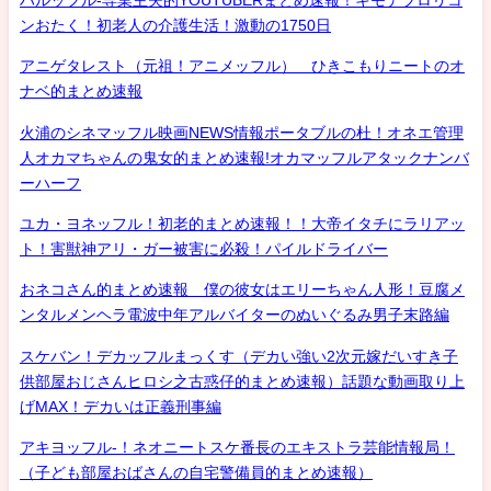
ンおたく！初老人の介護生活！激動の1750日
アニゲタレスト（元祖！アニメッフル） ひきこもりニートのオ
ナベ的まとめ速報
火浦のシネマッフル映画NEWS情報ポータブルの杜！オネエ管理
人オカマちゃんの鬼女的まとめ速報!オカマッフルアタックナンバ
ーハーフ
ユカ・ヨネッフル！初老的まとめ速報！！大帝イタチにラリアッ
ト！害獣神アリ・ガー被害に必殺！パイルドライバー
おネコさん的まとめ速報 僕の彼女はエリーちゃん人形！豆腐メ
ンタルメンヘラ電波中年アルバイターのぬいぐるみ男子末路編
スケバン！デカッフルまっくす（デカい強い2次元嫁だいすき子
供部屋おじさんヒロシ之古惑仔的まとめ速報）話題な動画取り上
げMAX！デカいは正義刑事編
アキヨッフル-！ネオニートスケ番長のエキストラ芸能情報局！
（子ども部屋おばさんの自宅警備員的まとめ速報）