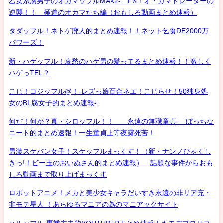
乙女系腐男子のオカマッフルMAX2- FX！オ・カマトレーダーの
逆襲！！ 極道のオカマたち編（おもしろ動画まとめ速報）
タダッフル！ネトゲ廃人的まとめ速報！！ネット乞食DE2000万
パワーズ！
新・ハゲッフル！哀愁のハゲ男の髪ってるまとめ速報！！激しく
ハゲっTEL？
こじ！コジッフル@！-レズっ娘百合ネエ！こじらせ！50独身処
女のBL腐女子的まとめ速報-
何だ！何が？真・シロッフル！！ 永遠の無職童貞- ぼっちな
ニート的まとめ速報！一生童貞上等夜露死苦！
男装スケバン女子！スケッフルまっくす！（新・ナンノひゃくし
きっ!！ビー玉のおいぬさん的まとめ速報） 話題な事件からおも
しろ動画まで取り上げまっくす
ロボットアニメ！メカと美少女キャラだいすき永遠の非リア充・
非モテ星人 ！あらゆるマニアの為のマニアックサイト
ハルッフル-専業主夫的YOUTUBERまとめ速報！キモデブロリコ