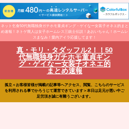
ネット乞食50代無職独身ガチホモ童貞ギング・ゲイなー女装子オネエ的まと
め速報！ネトゲ廃人は女子ホームレス三銃士伝説！あおいちゃん！ホームレ
スまなみ！愛内アイラ応援してます！
真・モリ・タダッフル2！！50
代無職独身ガチホモ童貞ギン
グ・ゲイなー女装子オネエ的
まとめ速報
孤立＜お客様皆様が掲載の記事等へアクセス、閲覧、こちらのサービス
を利用される事でかろうじて運営できています＞本日は足元が悪い中ご
足労頂き誠に有難うございます。