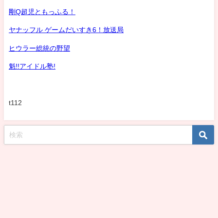
剛Q超児ともっふる！
ヤナッフル ゲームだいすき6！放送局
ヒウラー総統の野望
魁!!アイドル塾!
t112