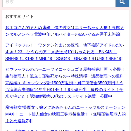
おすすめサイト
おネコさん的まとめ速報 僕の彼女はエリーちゃん人形！豆腐メ
ンタルメンヘラ電波中年アルバイターのぬいぐるみ男子末路編
アイドッフル！ ワタクシ的まとめ速報 地下格闘アイドルだい
すき！23 ひうらのアニメ放送局101ちゃんねる BNK48 ！
SNH48！JKT48！MNL48！SGO48！GNZ48！STU48！SKE48
ヒウラッフルのハーニーフィニッシュゴミ屋敷補完計画 ＜必殺！
生前整理人！孤立し孤独死からの～特殊清掃・遺品整理への道F
完結編＞ キャッシング計1500万返済：厨二病借金3500万円！う
つ病統合失調症14年生HKT46！！9期研究生、最後のサイト！全
米が泣いた！認知症鬱病60代のラストサイト絶賛！公開中
魔法熟女/美魔女ッ娘メグみみちゃんのニートッフルステーション
MAX！ ニート仙人仙女の映画三昧老後生活！（無職孤独居老人的
まとめ速報Z)]