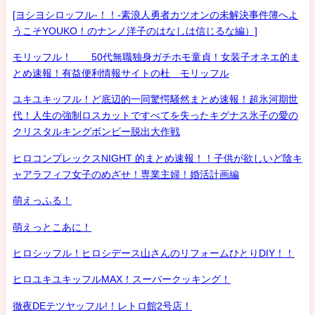
[ヨシヨシロッフル-！！-素浪人勇者カツオンの未解決事件簿へよ
うこそYOUKO！のナンノ洋子のはなしは信じるな編）]
モリッフル！ 50代無職独身ガチホモ童貞！女装子オネエ的ま
とめ速報！有益便利情報サイトの杜 モリッフル
ユキユキッフル！ど底辺的一同驚愕騒然まとめ速報！超氷河期世
代！人生の強制ロスカットですべてを失ったキグナス氷子の愛の
クリスタルキングボンビー脱出大作戦
ヒロコンプレックスNIGHT 的まとめ速報！！子供が欲しいど陰キ
ャアラフィフ女子のめざせ！専業主婦！婚活計画編
萌えっふる！
萌えっとこあに！
ヒロシッフル！ヒロシデース山さんのリフォームひとりDIY！！
ヒロユキユキッフルMAX！スーパークッキング！
徹夜DEテツヤッフル!！レトロ館2号店！