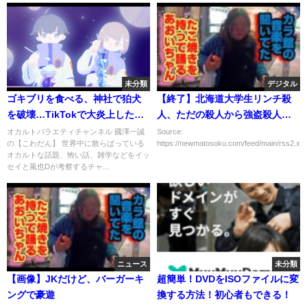
未分類
デジタル
ゴキブリを食べる、神社で狛犬
【終了】北海道大学生リンチ殺
を破壊…TikTokで大炎上した人
人、ただの殺人から強盗殺人ラ
たち。
ンクアップして無事死亡。
オカルトバラエティチャンネル 國澤一誠
Source:
の【こわだん】 世界中に散らばっている
https://newmatosoku.com/feed/main/rss2.xml.
オカルトな話題、怖い話、雑学などをイッ
セイと風也Dが考察するチャ...
ニュース
未分類
【画像】JKだけど、バーガーキ
超簡単！DVDをISOファイルに変
ングで豪遊
換する方法！初心者もできる！