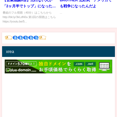
「2ヶ月半でトップ」になった理
も戦争になったんだよ
由（麻野耕司：NEW SALES
番組のフル視聴（40分）はこちらから
...
http://bit.ly/3kLdN0u 第1回の視聴はこちら
PROJECT）【NewSchool】
https://youtu.be/5...
xrea