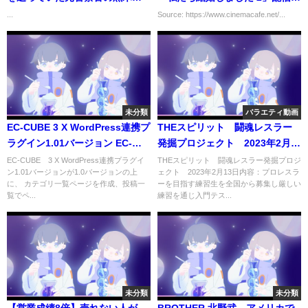
雄さん
定、次も2組の夫婦が誕生
...
Source: https://www.cinemacafe.net/...
未分類
バラエティ動画
EC-CUBE 3 X WordPress連携プ
THEスピリット 闘魂レスラー
ラグイン1.01バージョン EC-
発掘プロジェクト 2023年2月
CUBE 3系対応
13日
EC-CUBE 3 X WordPress連携プラグイ
THEスピリット 闘魂レスラー発掘プロジ
ン1.01バージョンが1.0バージョンの上
ェクト 2023年2月13日内容：プロレスラ
に、 カテゴリ一覧ページを作成、投稿一
ーを目指す練習生を全国から募集し厳しい
覧でペ...
練習を通じ入門テス...
未分類
未分類
【営業成績8倍】売れない人が
BROTHER 北野武 アメリカで