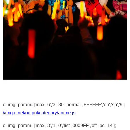
c_img_param=['max','6','3','80','normal','FFFFFF','on','sp','9'];
//img-c.net/output/category/anime.js
c_img_param=['max','3','1','0','list','0009FF','off','pc','14'];