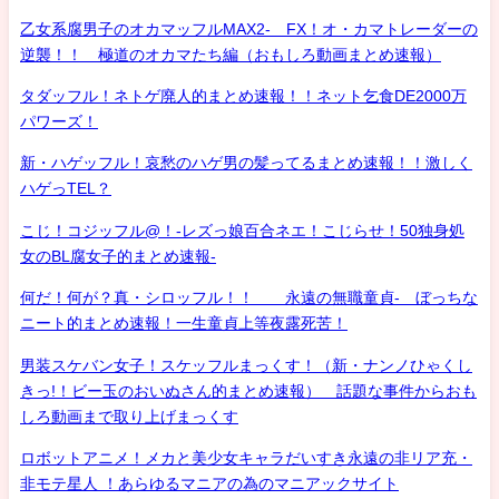
乙女系腐男子のオカマッフルMAX2- FX！オ・カマトレーダーの
逆襲！！ 極道のオカマたち編（おもしろ動画まとめ速報）
タダッフル！ネトゲ廃人的まとめ速報！！ネット乞食DE2000万
パワーズ！
新・ハゲッフル！哀愁のハゲ男の髪ってるまとめ速報！！激しく
ハゲっTEL？
こじ！コジッフル@！-レズっ娘百合ネエ！こじらせ！50独身処
女のBL腐女子的まとめ速報-
何だ！何が？真・シロッフル！！ 永遠の無職童貞- ぼっちな
ニート的まとめ速報！一生童貞上等夜露死苦！
男装スケバン女子！スケッフルまっくす！（新・ナンノひゃくし
きっ!！ビー玉のおいぬさん的まとめ速報） 話題な事件からおも
しろ動画まで取り上げまっくす
ロボットアニメ！メカと美少女キャラだいすき永遠の非リア充・
非モテ星人 ！あらゆるマニアの為のマニアックサイト