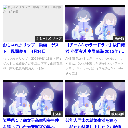
おしゃれクリップ
未分類
おしゃれクリップ 動画 ゲス
【チーム8 ホラードラマ】坂口渚
ト：風間俊介 4月16日
沙 小栗有以 中野郁海 2015年 /
「人形の家」主演：坂口渚沙 (
おしゃれクリップ 2023年4月16日内容：
AKB48 Team8 なぎちゃん、ゆいゆい、い
ゲストに風間俊介が登場出演者：山崎育三
くみん、3人が主演した懐かしいホラード
9:39 ~ 可愛い終了後ドッキリ映
郎、井桁弘恵髙橋海人 ほか......
ラマ 。 ※ホラーだから？なのかYouTube
像あり) ~「廃墟」主演：中野郁
さんによ...
海 小栗有以
未分類
映画関係
岩手県１７歳女子高生殺害事件
芸能人同士の結婚生活を追う
を追っていた元警察官の黒木昭
「私たち結婚しました 2」配信決