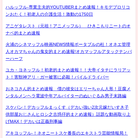
ハルッフル-専業主夫的YOUTUBERまとめ速報！キモデブロリコ
ンおたく！初老人の介護生活！激動の1750日
アニゲタレスト（元祖！アニメッフル） ひきこもりニートのオ
ナベ的まとめ速報
火浦のシネマッフル映画NEWS情報ポータブルの杜！オネエ管理
人オカマちゃんの鬼女的まとめ速報!オカマッフルアタックナンバ
ーハーフ
ユカ・ヨネッフル！初老的まとめ速報！！大帝イタチにラリアッ
ト！害獣神アリ・ガー被害に必殺！パイルドライバー
おネコさん的まとめ速報 僕の彼女はエリーちゃん人形！豆腐メ
ンタルメンヘラ電波中年アルバイターのぬいぐるみ男子末路編
スケバン！デカッフルまっくす（デカい強い2次元嫁だいすき子
供部屋おじさんヒロシ之古惑仔的まとめ速報）話題な動画取り上
げMAX！デカいは正義刑事編
アキヨッフル-！ネオニートスケ番長のエキストラ芸能情報局！