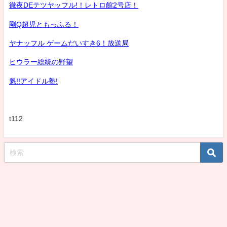
徹夜DEテツヤッフル!！レトロ館2号店！
剛Q超児ともっふる！
ヤナッフル ゲームだいすき6！放送局
ヒウラー総統の野望
魁!!アイドル塾!
t112