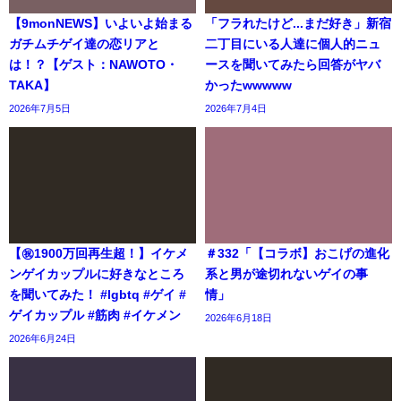
【9monNEWS】いよいよ始まる
「フラれたけど...まだ好き」新宿
ガチムチゲイ達の恋リアと
二丁目にいる人達に個人的ニュ
は！？【ゲスト：NAWOTO・
ースを聞いてみたら回答がヤバ
TAKA】
かったwwwww
2026年7月5日
2026年7月4日
【㊗️1900万回再生超！】イケメ
＃332「【コラボ】おこげの進化
ンゲイカップルに好きなところ
系と男が途切れないゲイの事
を聞いてみた！ #lgbtq #ゲイ #
情」
ゲイカップル #筋肉 #イケメン
2026年6月18日
2026年6月24日