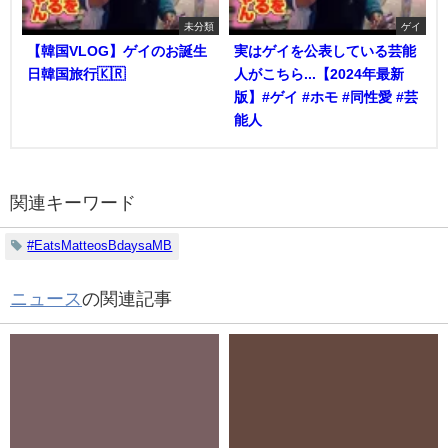
未分類
ゲイ
【韓国VLOG】ゲイのお誕生
実はゲイを公表している芸能
日韓国旅行🇰🇷
人がこちら...【2024年最新
版】#ゲイ #ホモ #同性愛 #芸
能人
関連キーワード
#EatsMatteosBdaysaMB
ニュース
の関連記事