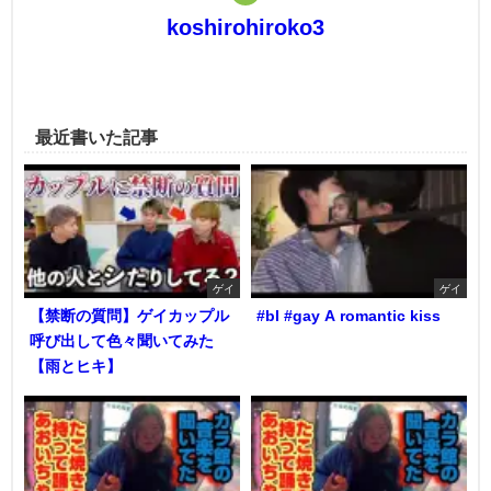
koshirohiroko3
最近書いた記事
ゲイ
ゲイ
【禁断の質問】ゲイカップル
#bl #gay A romantic kiss
呼び出して色々聞いてみた
【雨とヒキ】