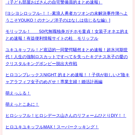
（子ども部屋おばさんの自宅警備員的まとめ速報）
[ヨシヨシロッフル-！！-素浪人勇者カツオンの未解決事件簿へよ
うこそYOUKO！のナンノ洋子のはなしは信じるな編）]
モリッフル！ 50代無職独身ガチホモ童貞！女装子オネエ的ま
とめ速報！有益便利情報サイトの杜 モリッフル
ユキユキッフル！ど底辺的一同驚愕騒然まとめ速報！超氷河期世
代！人生の強制ロスカットですべてを失ったキグナス氷子の愛の
クリスタルキングボンビー脱出大作戦
ヒロコンプレックスNIGHT 的まとめ速報！！子供が欲しいど陰キ
ャアラフィフ女子のめざせ！専業主婦！婚活計画編
萌えっふる！
萌えっとこあに！
ヒロシッフル！ヒロシデース山さんのリフォームひとりDIY！！
ヒロユキユキッフルMAX！スーパークッキング！