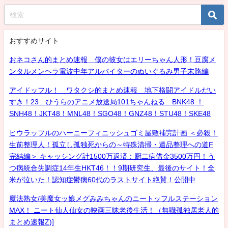
おすすめサイト
おネコさん的まとめ速報 僕の彼女はエリーちゃん人形！豆腐メ
ンタルメンヘラ電波中年アルバイターのぬいぐるみ男子末路編
アイドッフル！ ワタクシ的まとめ速報 地下格闘アイドルだい
すき！23 ひうらのアニメ放送局101ちゃんねる BNK48 ！
SNH48！JKT48！MNL48！SGO48！GNZ48！STU48！SKE48
ヒウラッフルのハーニーフィニッシュゴミ屋敷補完計画 ＜必殺！
生前整理人！孤立し孤独死からの～特殊清掃・遺品整理への道F
完結編＞ キャッシング計1500万返済：厨二病借金3500万円！う
つ病統合失調症14年生HKT46！！9期研究生、最後のサイト！全
米が泣いた！認知症鬱病60代のラストサイト絶賛！公開中
魔法熟女/美魔女ッ娘メグみみちゃんのニートッフルステーション
MAX！ ニート仙人仙女の映画三昧老後生活！（無職孤独居老人的
まとめ速報Z)]