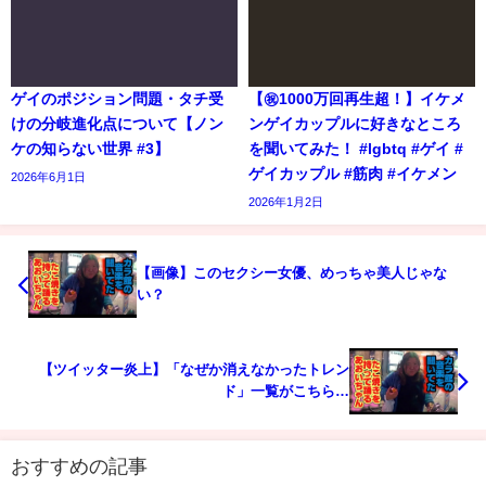
ゲイのポジション問題・タチ受
【㊗️1000万回再生超！】イケメ
けの分岐進化点について【ノン
ンゲイカップルに好きなところ
ケの知らない世界 #3】
を聞いてみた！ #lgbtq #ゲイ #
ゲイカップル #筋肉 #イケメン
2026年6月1日
2026年1月2日
【画像】このセクシー女優、めっちゃ美人じゃな
い？
【ツイッター炎上】「なぜか消えなかったトレン
ド」一覧がこちら…
おすすめの記事