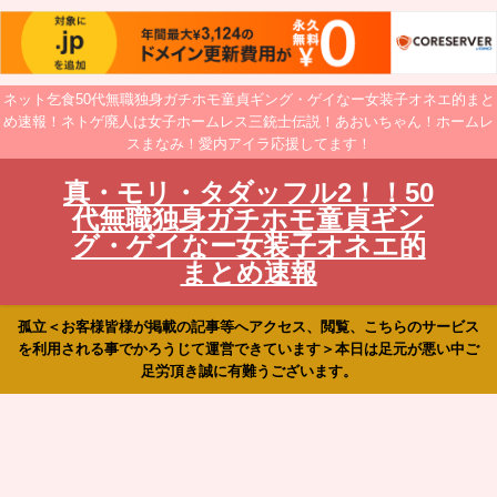
ネット乞食50代無職独身ガチホモ童貞ギング・ゲイなー女装子オネエ的まと
め速報！ネトゲ廃人は女子ホームレス三銃士伝説！あおいちゃん！ホームレ
スまなみ！愛内アイラ応援してます！
真・モリ・タダッフル2！！50
代無職独身ガチホモ童貞ギン
グ・ゲイなー女装子オネエ的
まとめ速報
孤立＜お客様皆様が掲載の記事等へアクセス、閲覧、こちらのサービス
を利用される事でかろうじて運営できています＞本日は足元が悪い中ご
足労頂き誠に有難うございます。