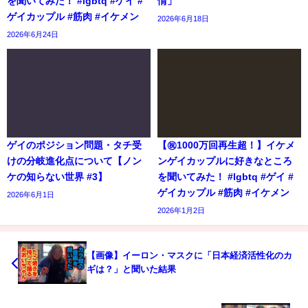
を聞いてみた！ #lgbtq #ゲイ #
情」
ゲイカップル #筋肉 #イケメン
2026年6月18日
2026年6月24日
ゲイのポジション問題・タチ受
【㊗️1000万回再生超！】イケメ
けの分岐進化点について【ノン
ンゲイカップルに好きなところ
ケの知らない世界 #3】
を聞いてみた！ #lgbtq #ゲイ #
ゲイカップル #筋肉 #イケメン
2026年6月1日
2026年1月2日
【画像】イーロン・マスクに「日本経済活性化のカ
ギは？」と聞いた結果