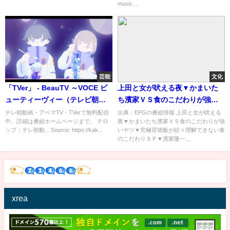
music ...
芸能
文化
「TVer」 - BeauTV ～VOCE ビ
上田と女が吠える夜▼かまいた
ューティーヴィー（テレビ朝
ち濱家ＶＳ食のこだわりが強い
日）
ヤツ▼究極背徳飯が続々[字]…の
テレ朝動画・アベマTV・TVerで無料配信
出典：EPGの番組情報 上田と女が吠える
中。詳細は番組ホームページまで。 テロ
夜▼かまいたち濱家ＶＳ食のこだわりが強
番組内容解析まとめ
ップ：テレ朝動... Source: https://kak...
いヤツ▼究極背徳飯が続々理解できない食
のこだわりＳＰ▼濱家隆一...
xrea