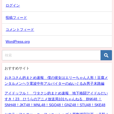
ログイン
投稿フィード
コメントフィード
WordPress.org
おすすめサイト
おネコさん的まとめ速報 僕の彼女はエリーちゃん人形！豆腐メ
ンタルメンヘラ電波中年アルバイターのぬいぐるみ男子末路編
アイドッフル！ ワタクシ的まとめ速報 地下格闘アイドルだい
すき！23 ひうらのアニメ放送局101ちゃんねる BNK48 ！
SNH48！JKT48！MNL48！SGO48！GNZ48！STU48！SKE48