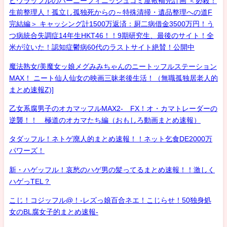
ヒウラッフルのハーニーフィニッシュゴミ屋敷補完計画 ＜必殺！
生前整理人！孤立し孤独死からの～特殊清掃・遺品整理への道F
完結編＞ キャッシング計1500万返済：厨二病借金3500万円！う
つ病統合失調症14年生HKT46！！9期研究生、最後のサイト！全
米が泣いた！認知症鬱病60代のラストサイト絶賛！公開中
魔法熟女/美魔女ッ娘メグみみちゃんのニートッフルステーション
MAX！ ニート仙人仙女の映画三昧老後生活！（無職孤独居老人的
まとめ速報Z)]
乙女系腐男子のオカマッフルMAX2- FX！オ・カマトレーダーの
逆襲！！ 極道のオカマたち編（おもしろ動画まとめ速報）
タダッフル！ネトゲ廃人的まとめ速報！！ネット乞食DE2000万
パワーズ！
新・ハゲッフル！哀愁のハゲ男の髪ってるまとめ速報！！激しく
ハゲっTEL？
こじ！コジッフル@！-レズっ娘百合ネエ！こじらせ！50独身処
女のBL腐女子的まとめ速報-