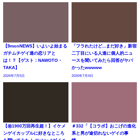
【9monNEWS】いよいよ始まる
「フラれたけど...まだ好き」新宿
ガチムチゲイ達の恋リアと
二丁目にいる人達に個人的ニュ
は！？【ゲスト：NAWOTO・
ースを聞いてみたら回答がヤバ
TAKA】
かったwwwww
2026年7月5日
2026年7月4日
【㊗️1900万回再生超！】イケメ
＃332「【コラボ】おこげの進化
ンゲイカップルに好きなところ
系と男が途切れないゲイの事