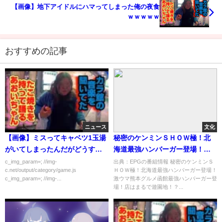
【画像】地下アイドルにハマってしまった俺の夜食
ｗｗｗｗｗ
おすすめの記事
ニュース
文化
【画像】ミスってキャベツ1玉湯
秘密のケンミンＳＨＯＷ極！北
がいてしまったんだがどうすれ
海道最強ハンバーガー登場！激
ばいい？
ウマ熊本グルメ[字][デ]…の番組
c_img_param=; //img-
出典：EPGの番組情報 秘密のケンミンＳ
c.net/output/category/game.js
ＨＯＷ極！北海道最強ハンバーガー登場！
内容解析まとめ
c_img_param=; //img-...
激ウマ熊本グルメ函館最強ハンバーガー登
場！店はまるで遊園地！？...