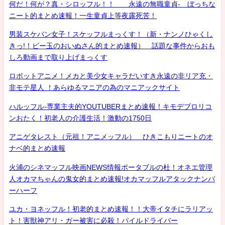
何だ！何が？真・シロッフル！！ 永遠の無職童貞- ぼっちな
ニート的まとめ速報！一生童貞上等夜露死苦！
男装スケバン女子！スケッフルまっくす！（新・ナンノひゃくし
きっ!！ビー玉のおいぬさん的まとめ速報） 話題な事件からおも
しろ動画まで取り上げまっくす
ロボットアニメ！メカと美少女キャラだいすき永遠の非リア充・
非モテ星人 ！あらゆるマニアの為のマニアックサイト
ハルッフル-専業主夫的YOUTUBERまとめ速報！キモデブロリコ
ンおたく！初老人の介護生活！激動の1750日
アニゲタレスト（元祖！アニメッフル） ひきこもりニートのオ
ナベ的まとめ速報
火浦のシネマッフル映画NEWS情報ポータブルの杜！オネエ管理
人オカマちゃんの鬼女的まとめ速報!オカマッフルアタックナンバ
ーハーフ
ユカ・ヨネッフル！初老的まとめ速報！！大帝イタチにラリアッ
ト！害獣神アリ・ガー被害に必殺！パイルドライバー