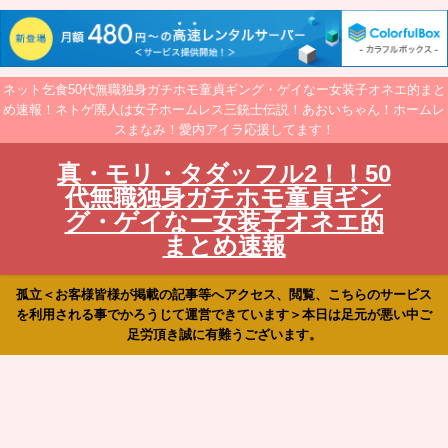
ネット乞食50代無職独身ガチホモ童貞ギング・ゲイなー女装子オネエ的まと
め速報！ネトゲ廃人は女子ホームレス三銃士伝説！あおいちゃん！ホームレ
スまなみ！愛内アイラ応援してます！
真・モリ・タダッフル2！！50
代無職独身ガチホモ童貞ギン
グ・ゲイなー女装子オネエ的
まとめ速報
孤立＜お客様皆様が掲載の記事等へアクセス、閲覧、こちらのサービス
を利用される事でかろうじて運営できています＞本日は足元が悪い中ご
足労頂き誠に有難うございます。