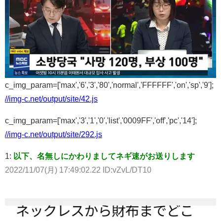
c_img_param=['max','6','3','80','normal','FFFFFF','on','sp','9'];
//img-c.net/output/site/42.js
c_img_param=['max','3','1','0','list','0009FF','off','pc','14'];
//img-c.net/output/site/292.js
1:
以下、名無しにかわりましてネギ速がお送りします
2022/11/07(月) 17:49:02.22 ID:vZvL/DT10