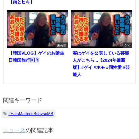
【雨とヒキ】
未分類
ゲイ
【韓国VLOG】ゲイのお誕生
実はゲイを公表している芸能
日韓国旅行🇰🇷
人がこちら...【2024年最新
版】#ゲイ #ホモ #同性愛 #芸
能人
関連キーワード
#EatsMatteosBdaysaMB
ニュース
の関連記事