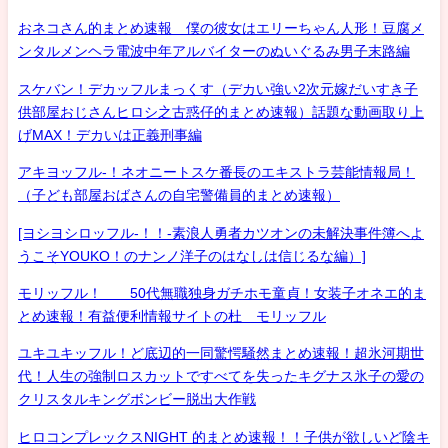
おネコさん的まとめ速報 僕の彼女はエリーちゃん人形！豆腐メ
ンタルメンヘラ電波中年アルバイターのぬいぐるみ男子末路編
スケバン！デカッフルまっくす（デカい強い2次元嫁だいすき子
供部屋おじさんヒロシ之古惑仔的まとめ速報）話題な動画取り上
げMAX！デカいは正義刑事編
アキヨッフル-！ネオニートスケ番長のエキストラ芸能情報局！
（子ども部屋おばさんの自宅警備員的まとめ速報）
[ヨシヨシロッフル-！！-素浪人勇者カツオンの未解決事件簿へよ
うこそYOUKO！のナンノ洋子のはなしは信じるな編）]
モリッフル！ 50代無職独身ガチホモ童貞！女装子オネエ的ま
とめ速報！有益便利情報サイトの杜 モリッフル
ユキユキッフル！ど底辺的一同驚愕騒然まとめ速報！超氷河期世
代！人生の強制ロスカットですべてを失ったキグナス氷子の愛の
クリスタルキングボンビー脱出大作戦
ヒロコンプレックスNIGHT 的まとめ速報！！子供が欲しいど陰キ