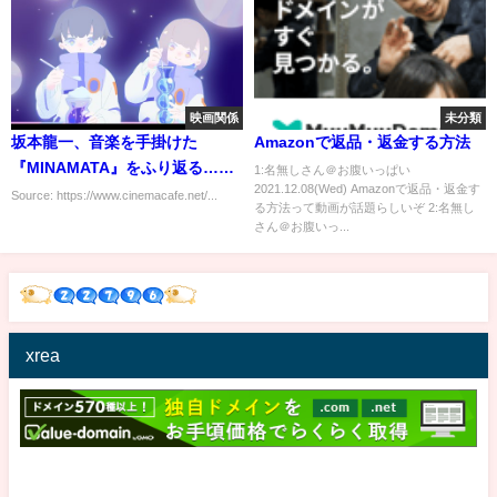
映画関係
未分類
坂本龍一、音楽を手掛けた
Amazonで返品・返金する方法
『MINAMATA』をふり返る…
1:名無しさん＠お腹いっぱい
2021.12.08(Wed) Amazonで返品・返金す
「決して過去のことではない」
Source: https://www.cinemacafe.net/...
る方法って動画が話題らしいぞ 2:名無し
さん＠お腹いっ...
xrea