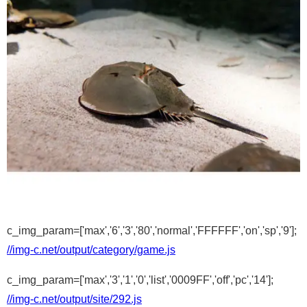
c_img_param=['max','6','3','80','normal','FFFFFF','on','sp','9'];
//img-c.net/output/category/game.js
c_img_param=['max','3','1','0','list','0009FF','off','pc','14'];
//img-c.net/output/site/292.js