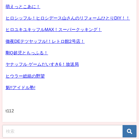
萌えっとこあに！
ヒロシッフル！ヒロシデース山さんのリフォームひとりDIY！！
ヒロユキユキッフルMAX！スーパークッキング！
徹夜DEテツヤッフル!！レトロ館2号店！
剛Q超児ともっふる！
ヤナッフル ゲームだいすき6！放送局
ヒウラー総統の野望
魁!!アイドル塾!
t112