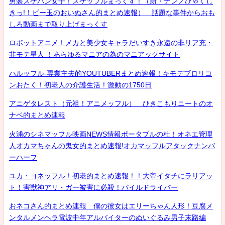
男装スケバン女子！スケッフルまっくす！（新・ナンノひゃくし
きっ!！ビー玉のおいぬさん的まとめ速報） 話題な事件からおも
しろ動画まで取り上げまっくす
ロボットアニメ！メカと美少女キャラだいすき永遠の非リア充・
非モテ星人 ！あらゆるマニアの為のマニアックサイト
ハルッフル-専業主夫的YOUTUBERまとめ速報！キモデブロリコ
ンおたく！初老人の介護生活！激動の1750日
アニゲタレスト（元祖！アニメッフル） ひきこもりニートのオ
ナベ的まとめ速報
火浦のシネマッフル映画NEWS情報ポータブルの杜！オネエ管理
人オカマちゃんの鬼女的まとめ速報!オカマッフルアタックナンバ
ーハーフ
ユカ・ヨネッフル！初老的まとめ速報！！大帝イタチにラリアッ
ト！害獣神アリ・ガー被害に必殺！パイルドライバー
おネコさん的まとめ速報 僕の彼女はエリーちゃん人形！豆腐メ
ンタルメンヘラ電波中年アルバイターのぬいぐるみ男子末路編