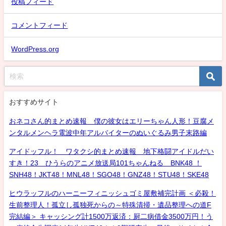
投稿フィード
コメントフィード
WordPress.org
おすすめサイト
おネコさん的まとめ速報 僕の彼女はエリーちゃん人形！豆腐メ
ンタルメンヘラ電波中年アルバイターのぬいぐるみ男子末路編
アイドッフル！ ワタクシ的まとめ速報 地下格闘アイドルだい
すき！23 ひうらのアニメ放送局101ちゃんねる BNK48 ！
SNH48！JKT48！MNL48！SGO48！GNZ48！STU48！SKE48
ヒウラッフルのハーニーフィニッシュゴミ屋敷補完計画 ＜必殺！
生前整理人！孤立し孤独死からの～特殊清掃・遺品整理への道F
完結編＞ キャッシング計1500万返済：厨二病借金3500万円！う