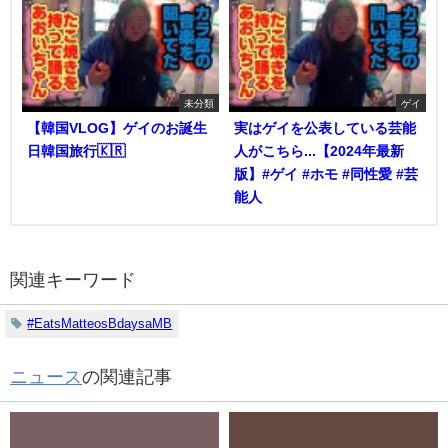
未分類
ゲイ
【韓国VLOG】ゲイのお誕生
実はゲイを公表している芸能
日韓国旅行🇰🇷
人がこちら...【2024年最新
版】#ゲイ #ホモ #同性愛 #芸
能人
関連キーワード
#EatsMatteosBdaysaMB
ニュース
の関連記事