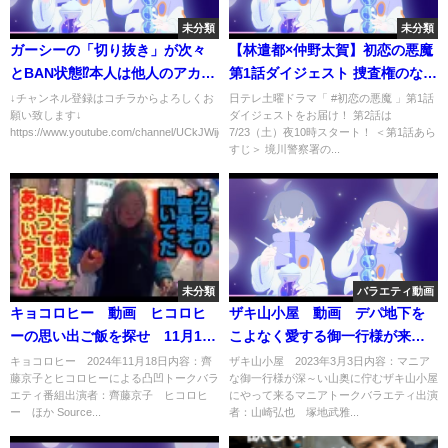
未分類
未分類
ガーシーの「切り抜き」が次々
【林遣都×仲野太賀】初恋の悪魔
とBAN状態⁉本人は他人のアカウ
第1話ダイジェスト 捜査権のない
ントを利用に違反の声も⁉
4人が事件解決に挑む！ 【日テレ
↓チャンネル登録はコチラからよろしくお
日テレ土曜ドラマ「 #初恋の悪魔 」第1話
願い致します↓
ダイジェストをお届け！ 第2話は
ドラマ公式】
https://www.youtube.com/channel/UCkJWijqCMA...
7/23（土）夜10時スタート！ ＜第1話あら
すじ＞ 境川警察署の...
未分類
バラエティ動画
キョコロヒー 動画 ヒコロヒ
ザキ山小屋 動画 デパ地下を
ーの思い出ご飯を探せ 11月18
こよなく愛する御一行様が来
日
館 3月3日
キョコロヒー 2024年11月18日内容：齊
ザキ山小屋 2023年3月3日内容：マニア
藤京子とヒコロヒーによる凸凹トークバラ
な御一行様が深～い山奥に佇むザキ山小屋
エティ番組出演者：齊藤京子 ヒコロヒ
にやって来るマニアトークバラエティ出演
ー ほか Source...
者：山崎弘也 塚地武雅...