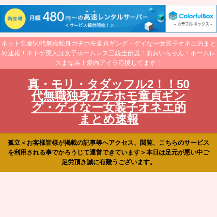
ネット乞食50代無職独身ガチホモ童貞ギング・ゲイなー女装子オネエ的まと
め速報！ネトゲ廃人は女子ホームレス三銃士伝説！あおいちゃん！ホームレ
スまなみ！愛内アイラ応援してます！
真・モリ・タダッフル2！！50
代無職独身ガチホモ童貞ギン
グ・ゲイなー女装子オネエ的
まとめ速報
孤立＜お客様皆様が掲載の記事等へアクセス、閲覧、こちらのサービス
を利用される事でかろうじて運営できています＞本日は足元が悪い中ご
足労頂き誠に有難うございます。