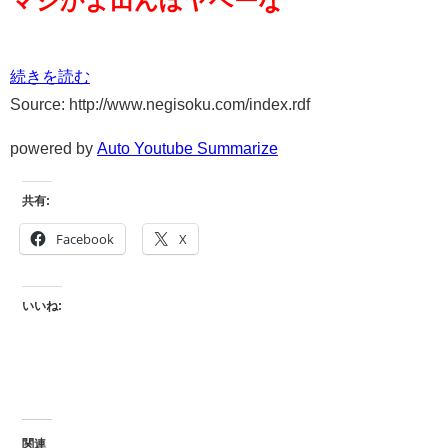
続きを読む
Source: http://www.negisoku.com/index.rdf
powered by
Auto Youtube Summarize
共有:
Facebook
X
いいね:
関連