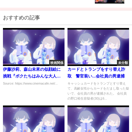
おすすめの記事
映画関係
未分類
伊藤沙莉、森山未來の似顔絵に
カードとトランプをすり替え詐
挑戦『ボクたちはみんな大人に
取 警官装い...会社員の男逮捕
なれなかった』メイキング映像
Source: https://www.cinemacafe.net/...
キャッシュカードをトランプとすり替え
て、高齢女性からカードをだまし取った疑
いで、会社員の男が逮捕された。 会社員
の野口裕生容疑者(30)は6...