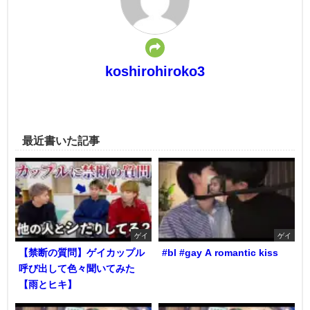
koshirohiroko3
最近書いた記事
ゲイ
ゲイ
【禁断の質問】ゲイカップル
#bl #gay A romantic kiss
呼び出して色々聞いてみた
【雨とヒキ】