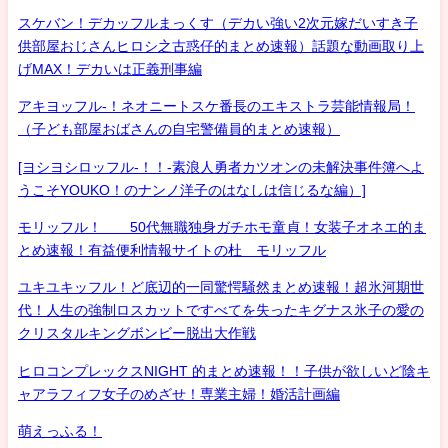
スケバン！デカッフルまっくす（デカい強い2次元嫁だいすき子
供部屋おじさんヒロシ之古惑仔的まとめ速報）話題な動画取り上
げMAX！デカいは正義刑事編
アキヨッフル-！ネオニートスケ番長のエキストラ芸能情報局！
（子ども部屋おばさんの自宅警備員的まとめ速報）
[ヨシヨシロッフル-！！-素浪人勇者カツオンの未解決事件簿へよ
うこそYOUKO！のナンノ洋子のはなしは信じるな編）]
モリッフル！ 50代無職独身ガチホモ童貞！女装子オネエ的ま
とめ速報！有益便利情報サイトの杜 モリッフル
ユキユキッフル！ど底辺的一同驚愕騒然まとめ速報！超氷河期世
代！人生の強制ロスカットですべてを失ったキグナス氷子の愛の
クリスタルキングボンビー脱出大作戦
ヒロコンプレックスNIGHT 的まとめ速報！！子供が欲しいど陰キ
ャアラフィフ女子のめざせ！専業主婦！婚活計画編
萌えっふる！