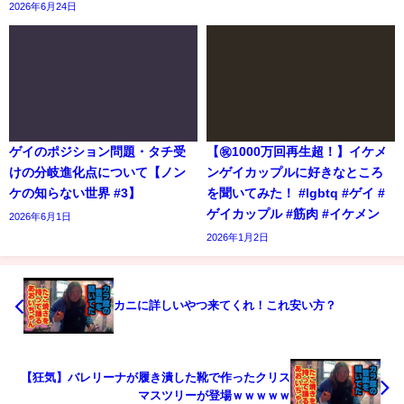
2026年6月24日
ゲイのポジション問題・タチ受
【㊗️1000万回再生超！】イケメ
けの分岐進化点について【ノン
ンゲイカップルに好きなところ
ケの知らない世界 #3】
を聞いてみた！ #lgbtq #ゲイ #
ゲイカップル #筋肉 #イケメン
2026年6月1日
2026年1月2日
カニに詳しいやつ来てくれ！これ安い方？
【狂気】バレリーナが履き潰した靴で作ったクリス
マスツリーが登場ｗｗｗｗｗ