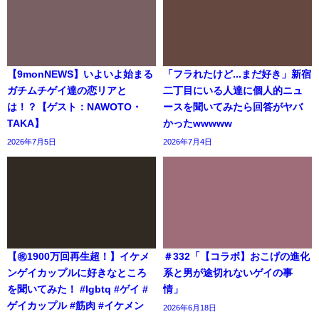
【9monNEWS】いよいよ始まる
「フラれたけど...まだ好き」新宿
ガチムチゲイ達の恋リアと
二丁目にいる人達に個人的ニュ
は！？【ゲスト：NAWOTO・
ースを聞いてみたら回答がヤバ
TAKA】
かったwwwww
2026年7月5日
2026年7月4日
【㊗️1900万回再生超！】イケメ
＃332「【コラボ】おこげの進化
ンゲイカップルに好きなところ
系と男が途切れないゲイの事
を聞いてみた！ #lgbtq #ゲイ #
情」
ゲイカップル #筋肉 #イケメン
2026年6月18日