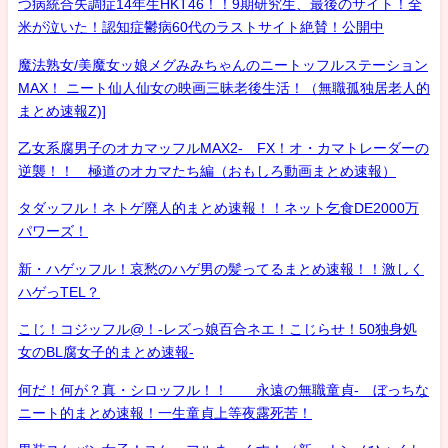
つ病統合失調症14年生HKT46！！9期研究生、最後のサイト！全
米が泣いた！認知症鬱病60代のラストサイト絶賛！公開中
魔法熟女/美魔女ッ娘メグみみちゃんのニートッフルステーション
MAX！ ニート仙人仙女の映画三昧老後生活！（無職孤独居老人的
まとめ速報Z)]
乙女系腐男子のオカマッフルMAX2- FX！オ・カマトレーダーの
逆襲！！ 極道のオカマたち編（おもしろ動画まとめ速報）
タダッフル！ネトゲ廃人的まとめ速報！！ネット乞食DE2000万
パワーズ！
新・ハゲッフル！哀愁のハゲ男の髪ってるまとめ速報！！激しく
ハゲっTEL？
こじ！コジッフル@！-レズっ娘百合ネエ！こじらせ！50独身処
女のBL腐女子的まとめ速報-
何だ！何が？真・シロッフル！！ 永遠の無職童貞- ぼっちな
ニート的まとめ速報！一生童貞上等夜露死苦！