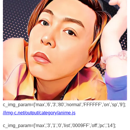
c_img_param=['max','6','3','80','normal','FFFFFF','on','sp','9'];
//img-c.net/output/category/anime.js
c_img_param=['max','3','1','0','list','0009FF','off','pc','14'];