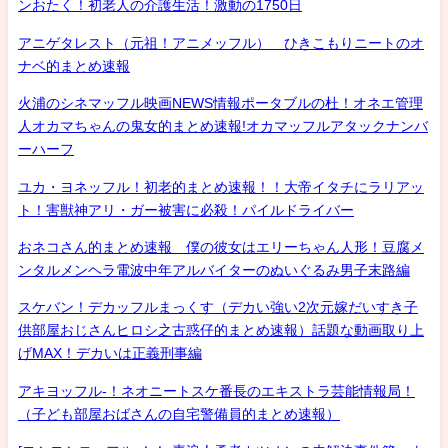
ンおたく！初老人の介護生活！激動の1750日
アニゲタレスト（元祖！アニメッフル） ひきこもりニートのオ
ナベ的まとめ速報
火浦のシネマッフル映画NEWS情報ポータブルの杜！オネエ管理
人オカマちゃんの鬼女的まとめ速報!オカマッフルアタックナンバ
ーハーフ
ユカ・ヨネッフル！初老的まとめ速報！！大帝イタチにラリアッ
ト！害獣神アリ・ガー被害に必殺！パイルドライバー
おネコさん的まとめ速報 僕の彼女はエリーちゃん人形！豆腐メ
ンタルメンヘラ電波中年アルバイターのぬいぐるみ男子末路編
スケバン！デカッフルまっくす（デカい強い2次元嫁だいすき子
供部屋おじさんヒロシ之古惑仔的まとめ速報）話題な動画取り上
げMAX！デカいは正義刑事編
アキヨッフル-！ネオニートスケ番長のエキストラ芸能情報局！
（子ども部屋おばさんの自宅警備員的まとめ速報）