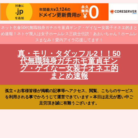
ネット乞食50代無職独身ガチホモ童貞ギング・ゲイなー女装子オネエ的まと
め速報！ネトゲ廃人は女子ホームレス三銃士伝説！あおいちゃん！ホームレ
スまなみ！愛内アイラ応援してます！
真・モリ・タダッフル2！！50
代無職独身ガチホモ童貞ギン
グ・ゲイなー女装子オネエ的
まとめ速報
孤立＜お客様皆様が掲載の記事等へアクセス、閲覧、こちらのサービス
を利用される事でかろうじて運営できています＞本日は足元が悪い中ご
足労頂き誠に有難うございます。