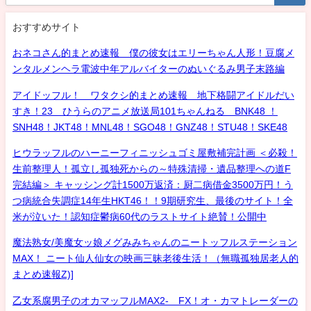
おすすめサイト
おネコさん的まとめ速報 僕の彼女はエリーちゃん人形！豆腐メ
ンタルメンヘラ電波中年アルバイターのぬいぐるみ男子末路編
アイドッフル！ ワタクシ的まとめ速報 地下格闘アイドルだい
すき！23 ひうらのアニメ放送局101ちゃんねる BNK48 ！
SNH48！JKT48！MNL48！SGO48！GNZ48！STU48！SKE48
ヒウラッフルのハーニーフィニッシュゴミ屋敷補完計画 ＜必殺！
生前整理人！孤立し孤独死からの～特殊清掃・遺品整理への道F
完結編＞ キャッシング計1500万返済：厨二病借金3500万円！う
つ病統合失調症14年生HKT46！！9期研究生、最後のサイト！全
米が泣いた！認知症鬱病60代のラストサイト絶賛！公開中
魔法熟女/美魔女ッ娘メグみみちゃんのニートッフルステーション
MAX！ ニート仙人仙女の映画三昧老後生活！（無職孤独居老人的
まとめ速報Z)]
乙女系腐男子のオカマッフルMAX2- FX！オ・カマトレーダーの