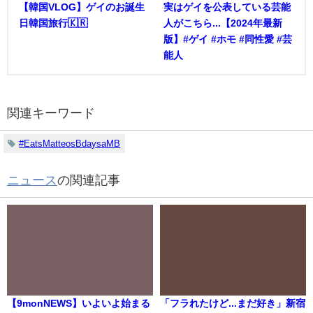
【韓国VLOG】ゲイのお誕生
実はゲイを公表している芸能
日韓国旅行🇰🇷
人がこちら...【2024年最新
版】#ゲイ #ホモ #同性愛 #芸
能人
関連キーワード
#EatsMatteosBdaysaMB
ニュース
の関連記事
【9monNEWS】いよいよ始まる
「フラれたけど...まだ好き」新宿