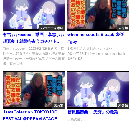
バラエティ動画
未分類
有吉ぃぃeeeee 動画 卓志ぃぃ
when he scoots it back 😩🍑
超真剣！結婚を占うガチバト
#gay
ル 2月26日
有吉ぃぃeeeee! 2023年2月26日内容：毎
1:名無しさん＠おカマいっぱい
回ゲーム好きそうな芸能人の家へ行き芸能
2024.07.18(Thu) when he scoots it back
界随一のゲーマー有吉が本気でゲーム出演
😩&#x1f35...
者：有吉弘行 ...
未分類
未分類
JamsColection TOKYO IDOL
信長協奏曲 「光秀」の最期
FESTIVAL＠DREAM STAGE
山崎の戦い...
2023-08-04
...