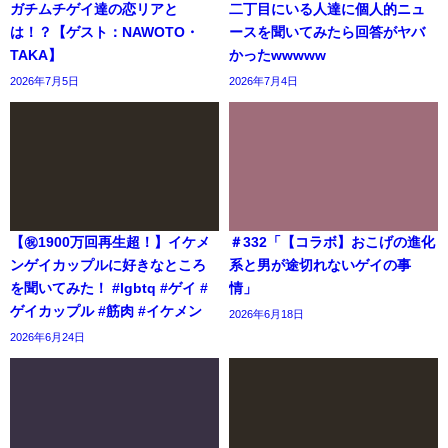
ガチムチゲイ達の恋リアと
二丁目にいる人達に個人的ニュ
は！？【ゲスト：NAWOTO・
ースを聞いてみたら回答がヤバ
TAKA】
かったwwwww
2026年7月5日
2026年7月4日
【㊗️1900万回再生超！】イケメ
＃332「【コラボ】おこげの進化
ンゲイカップルに好きなところ
系と男が途切れないゲイの事
を聞いてみた！ #lgbtq #ゲイ #
情」
ゲイカップル #筋肉 #イケメン
2026年6月18日
2026年6月24日