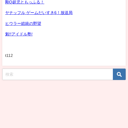
剛Q超児ともっふる！
ヤナッフル ゲームだいすき6！放送局
ヒウラー総統の野望
魁!!アイドル塾!
t112