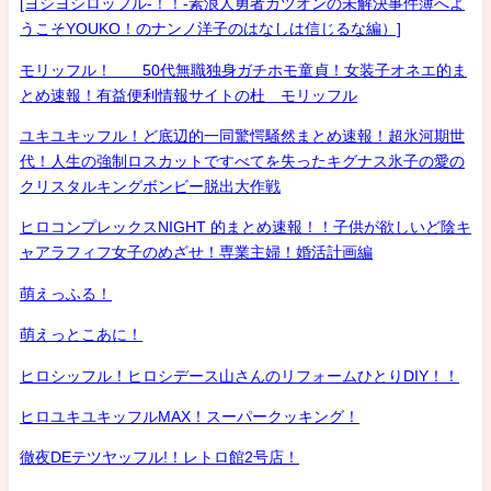
[ヨシヨシロッフル-！！-素浪人勇者カツオンの未解決事件簿へよ
うこそYOUKO！のナンノ洋子のはなしは信じるな編）]
モリッフル！ 50代無職独身ガチホモ童貞！女装子オネエ的ま
とめ速報！有益便利情報サイトの杜 モリッフル
ユキユキッフル！ど底辺的一同驚愕騒然まとめ速報！超氷河期世
代！人生の強制ロスカットですべてを失ったキグナス氷子の愛の
クリスタルキングボンビー脱出大作戦
ヒロコンプレックスNIGHT 的まとめ速報！！子供が欲しいど陰キ
ャアラフィフ女子のめざせ！専業主婦！婚活計画編
萌えっふる！
萌えっとこあに！
ヒロシッフル！ヒロシデース山さんのリフォームひとりDIY！！
ヒロユキユキッフルMAX！スーパークッキング！
徹夜DEテツヤッフル!！レトロ館2号店！