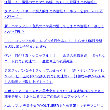
逆襲！！ 極道のオカマたち編（おもしろ動画まとめ速報）
タダッフル！ネトゲ廃人的まとめ速報！！ネット乞食DE2000万
パワーズ！
新・ハゲッフル！哀愁のハゲ男の髪ってるまとめ速報！！激しく
ハゲっTEL？
こじ！コジッフル@！-レズっ娘百合ネエ！こじらせ！50独身処
女のBL腐女子的まとめ速報-
何だ！何が？真・シロッフル！！ 永遠の無職童貞- ぼっちな
ニート的まとめ速報！一生童貞上等夜露死苦！
男装スケバン女子！スケッフルまっくす！（新・ナンノひゃくし
きっ!！ビー玉のおいぬさん的まとめ速報） 話題な事件からおも
しろ動画まで取り上げまっくす
ロボットアニメ！メカと美少女キャラだいすき永遠の非リア充・
非モテ星人 ！あらゆるマニアの為のマニアックサイト
ハルッフル-専業主夫的YOUTUBERまとめ速報！キモデブロリコ