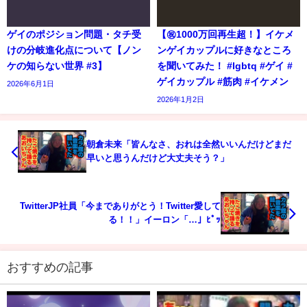
ゲイのポジション問題・タチ受
【㊗️1000万回再生超！】イケメ
けの分岐進化点について【ノン
ンゲイカップルに好きなところ
ケの知らない世界 #3】
を聞いてみた！ #lgbtq #ゲイ #
ゲイカップル #筋肉 #イケメン
2026年6月1日
2026年1月2日
朝倉未来「皆んなさ、おれは全然いいんだけどまだ
早いと思うんだけど大丈夫そう？」
TwitterJP社員「今までありがとう！Twitter愛して
る！！」イーロン「…」ﾋﾟｯ
おすすめの記事