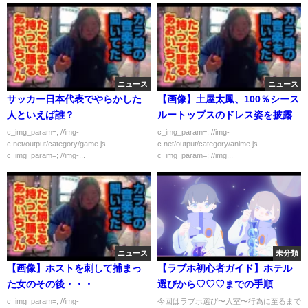
ニュース
ニュース
サッカー日本代表でやらかした
【画像】土屋太鳳、100％シース
人といえば誰？
ルートップスのドレス姿を披露
c_img_param=; //img-
c_img_param=; //img-
c.net/output/category/game.js
c.net/output/category/anime.js
c_img_param=; //img-...
c_img_param=; //img...
ニュース
未分類
【画像】ホストを刺して捕まっ
【ラブホ初心者ガイド】ホテル
た女のその後・・・
選びから♡♡♡までの手順
c_img_param=; //img-
今回はラブホ選び〜入室〜行為に至るまで