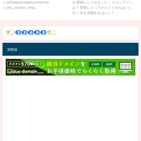
c.net/output/category/anime.js
を 動画にしてみました！ チェックイン
c_img_param=; //img...
は？ 部屋に入ってからどうすればいい
の？ 何を準備すればいい？ ...
xrea