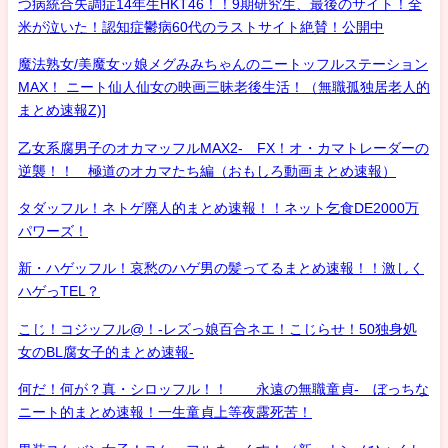
つ病統合失調症14年生HKT46！！9期研究生、最後のサイト！全
米が泣いた！認知症鬱病60代のラストサイト絶賛！公開中
魔法熟女/美魔女ッ娘メグみみちゃんのニートッフルステーション
MAX！ ニート仙人仙女の映画三昧老後生活！（無職孤独居老人的
まとめ速報Z)]
乙女系腐男子のオカマッフルMAX2- FX！オ・カマトレーダーの
逆襲！！ 極道のオカマたち編（おもしろ動画まとめ速報）
タダッフル！ネトゲ廃人的まとめ速報！！ネット乞食DE2000万
パワーズ！
新・ハゲッフル！哀愁のハゲ男の髪ってるまとめ速報！！激しく
ハゲっTEL？
こじ！コジッフル@！-レズっ娘百合ネエ！こじらせ！50独身処
女のBL腐女子的まとめ速報-
何だ！何が？真・シロッフル！！ 永遠の無職童貞- ぼっちな
ニート的まとめ速報！一生童貞上等夜露死苦！