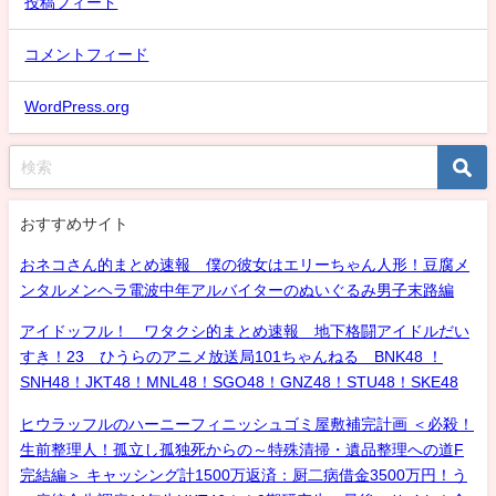
投稿フィード
コメントフィード
WordPress.org
おすすめサイト
おネコさん的まとめ速報 僕の彼女はエリーちゃん人形！豆腐メ
ンタルメンヘラ電波中年アルバイターのぬいぐるみ男子末路編
アイドッフル！ ワタクシ的まとめ速報 地下格闘アイドルだい
すき！23 ひうらのアニメ放送局101ちゃんねる BNK48 ！
SNH48！JKT48！MNL48！SGO48！GNZ48！STU48！SKE48
ヒウラッフルのハーニーフィニッシュゴミ屋敷補完計画 ＜必殺！
生前整理人！孤立し孤独死からの～特殊清掃・遺品整理への道F
完結編＞ キャッシング計1500万返済：厨二病借金3500万円！う