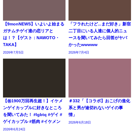
【9monNEWS】いよいよ始まる
「フラれたけど...まだ好き」新宿
ガチムチゲイ達の恋リアと
二丁目にいる人達に個人的ニュ
は！？【ゲスト：NAWOTO・
ースを聞いてみたら回答がヤバ
TAKA】
かったwwwww
2026年7月5日
2026年7月4日
【㊗️1900万回再生超！】イケメ
＃332「【コラボ】おこげの進化
ンゲイカップルに好きなところ
系と男が途切れないゲイの事
を聞いてみた！ #lgbtq #ゲイ #
情」
ゲイカップル #筋肉 #イケメン
2026年6月18日
2026年6月24日