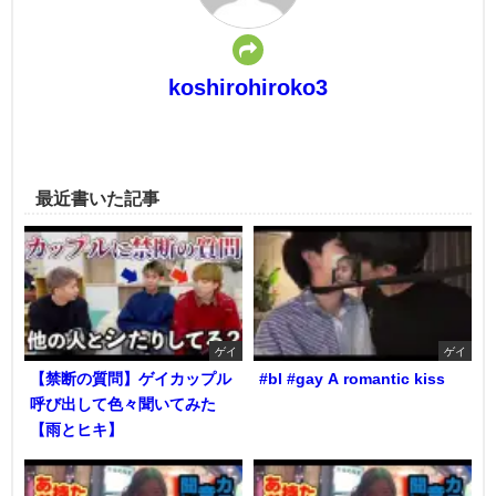
koshirohiroko3
最近書いた記事
ゲイ
ゲイ
【禁断の質問】ゲイカップル
#bl #gay A romantic kiss
呼び出して色々聞いてみた
【雨とヒキ】