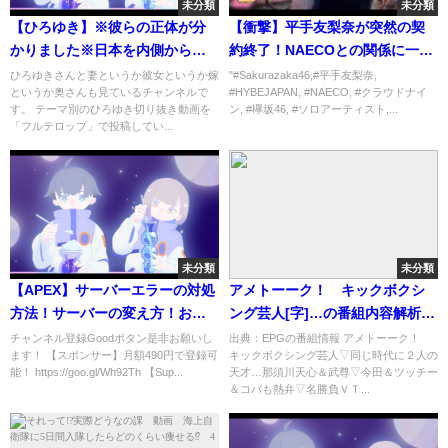
未分類
未分類
【ひろゆき】※彼らの正体が分
【衝撃】平手友梨奈が突然の契
かりました※日本を内側から破
約終了！NAECOとの関係に一体
壊してる黒幕の正体は●●です...
何が#Sakurazaka46,#平手友梨
ひろゆきさんと妻というか彼女というか嫁
"#Sakurazaka46,#平手友梨奈,
というか奥さんも見ているチャンネルで
#HYBEJAPAN, #NAECO, #クラウドナイ
コイツらがいる限り日本は二度
奈, #HYBEJAPAN, #NAECO, #
す。 テーマ別のひろゆき切り抜き動画を
ン, #欅坂46, #ソロアーティスト,...
と貧乏から抜け出せません...【切
クラウドナイン, #欅坂46, #ソロ
「フルテロップ」で投稿してい...
り抜き 論破 都市伝説】
アーティスト
未分類
未分類
【APEX】サーバーエラーの対処
アメトーーク！ キックボクシ
方法！サーバーの変え方！おす
ング芸人[字]…の番組内容解析ま
すめのサーバーは？【解説配
とめ
チャンネル登録Goodボタン是非お願いし
出典：EPGの番組情報 アメトーーク！
ます！ 【スポンサー】月額490円で登録可
キックボクシング芸人▽同じ時代に２人の
信】
能！ https://goo.gl/Wh92Th 【Sup...
天才…那須川天心＆武尊▽今田＆ツッチー
＆コバも熱弁▽名勝負ＶＴ...