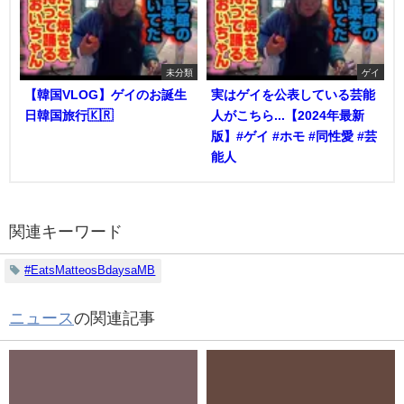
未分類
ゲイ
【韓国VLOG】ゲイのお誕生
実はゲイを公表している芸能
日韓国旅行🇰🇷
人がこちら...【2024年最新
版】#ゲイ #ホモ #同性愛 #芸
能人
関連キーワード
#EatsMatteosBdaysaMB
ニュース
の関連記事