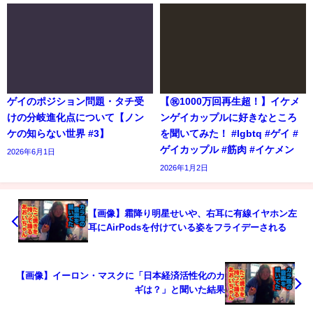
ゲイのポジション問題・タチ受
【㊗️1000万回再生超！】イケメ
けの分岐進化点について【ノン
ンゲイカップルに好きなところ
ケの知らない世界 #3】
を聞いてみた！ #lgbtq #ゲイ #
ゲイカップル #筋肉 #イケメン
2026年6月1日
2026年1月2日
【画像】霜降り明星せいや、右耳に有線イヤホン左
耳にAirPodsを付けている姿をフライデーされる
【画像】イーロン・マスクに「日本経済活性化のカ
ギは？」と聞いた結果