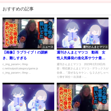
おすすめの記事
ニュース
週刊さんまとマツコ
【画像】ラブライブ！の謎解
週刊さんまとマツコ 動画 女
き、難しすぎる
性人気爆発の進化系サウナ最新
事情 2月12日
c_img_param=; //img-
週刊さんまとマツコ 2023年2月19日内
c.net/output/category/game.js
容：明石家さんまとマツコ・デラックスが
c_img_param=; //img-...
合体…「混ぜるなキケン」な２人がしゃべ
り倒す30分！出演者：...