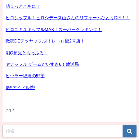
萌えっとこあに！
ヒロシッフル！ヒロシデース山さんのリフォームひとりDIY！！
ヒロユキユキッフルMAX！スーパークッキング！
徹夜DEテツヤッフル!！レトロ館2号店！
剛Q超児ともっふる！
ヤナッフル ゲームだいすき6！放送局
ヒウラー総統の野望
魁!!アイドル塾!
t112