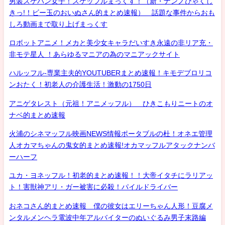
男装スケバン女子！スケッフルまっくす！（新・ナンノひゃくし
きっ!！ビー玉のおいぬさん的まとめ速報） 話題な事件からおも
しろ動画まで取り上げまっくす
ロボットアニメ！メカと美少女キャラだいすき永遠の非リア充・
非モテ星人 ！あらゆるマニアの為のマニアックサイト
ハルッフル-専業主夫的YOUTUBERまとめ速報！キモデブロリコ
ンおたく！初老人の介護生活！激動の1750日
アニゲタレスト（元祖！アニメッフル） ひきこもりニートのオ
ナベ的まとめ速報
火浦のシネマッフル映画NEWS情報ポータブルの杜！オネエ管理
人オカマちゃんの鬼女的まとめ速報!オカマッフルアタックナンバ
ーハーフ
ユカ・ヨネッフル！初老的まとめ速報！！大帝イタチにラリアッ
ト！害獣神アリ・ガー被害に必殺！パイルドライバー
おネコさん的まとめ速報 僕の彼女はエリーちゃん人形！豆腐メ
ンタルメンヘラ電波中年アルバイターのぬいぐるみ男子末路編