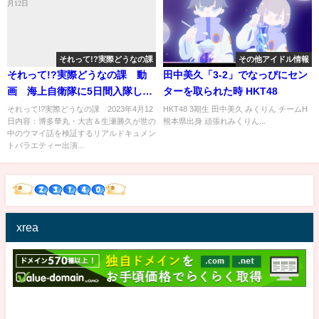
それって!?実際どうなの課
その他アイドル情報
それって!?実際どうなの課 動
田中美久「3-2」でなっぴにセン
画 海上自衛隊に5日間入隊した
ターを取られた時 HKT48
らどのくらい痩せる⁉ 4月12日
それって!?実際どうなの課 2023年4月12
HKT48 3期生 田中美久 みくりん チームH
日内容：博多華丸・大吉＆生瀬勝久が世の
熊本県出身 頑張れみくりん...
中のウマイ話を検証するリアルドキュメン
トバラエティー出演...
xrea