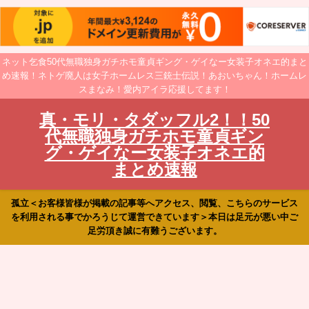
ネット乞食50代無職独身ガチホモ童貞ギング・ゲイなー女装子オネエ的まと
め速報！ネトゲ廃人は女子ホームレス三銃士伝説！あおいちゃん！ホームレ
スまなみ！愛内アイラ応援してます！
真・モリ・タダッフル2！！50
代無職独身ガチホモ童貞ギン
グ・ゲイなー女装子オネエ的
まとめ速報
孤立＜お客様皆様が掲載の記事等へアクセス、閲覧、こちらのサービス
を利用される事でかろうじて運営できています＞本日は足元が悪い中ご
足労頂き誠に有難うございます。