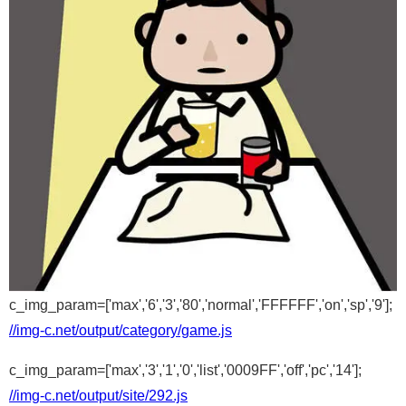
c_img_param=['max','6','3','80','normal','FFFFFF','on','sp','9'];
//img-c.net/output/category/game.js
c_img_param=['max','3','1','0','list','0009FF','off','pc','14'];
//img-c.net/output/site/292.js