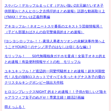
スケバン！デカッフルまっくす（デカい強い2次元嫁だいすき子
供部屋おじさんヒロシ之古惑仔的まとめ速報）話題な動画取り上
げMAX！デカいは正義刑事編
アキヨッフル-！ネオニートスケ番長のエキストラ芸能情報局！
（子ども部屋おばさんの自宅警備員的まとめ速報）
[ヨシヨシロッフル-！！-素浪人勇者カツオンの未解決事件簿へよ
うこそYOUKO！のナンノ洋子のはなしは信じるな編）]
モリッフル！ 50代無職独身ガチホモ童貞！女装子オネエ的ま
とめ速報！有益便利情報サイトの杜 モリッフル
ユキユキッフル！ど底辺的一同驚愕騒然まとめ速報！超氷河期世
代！人生の強制ロスカットですべてを失ったキグナス氷子の愛の
クリスタルキングボンビー脱出大作戦
ヒロコンプレックスNIGHT 的まとめ速報！！子供が欲しいど陰キ
ャアラフィフ女子のめざせ！専業主婦！婚活計画編
萌えっふる！