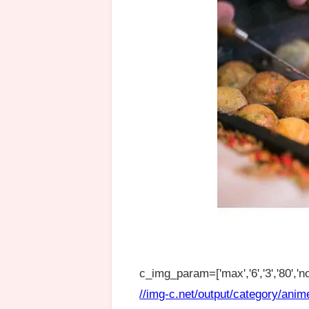
c_img_param=['max','6','3','80','no
//img-c.net/output/category/anim