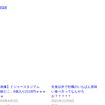
rize
【画像】ドジャースタジアム
生食以外で牡蠣のいちばん美味
銀だこ」6個入り2118円ｗｗｗ
い食べ方ってなんやろ
ｗｗ
か？？？？？
024年4月2日
2021年12月8日