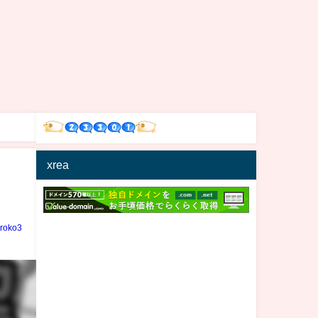
xrea
iroko3