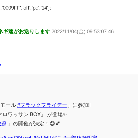
'0009FF','off','pc','14'];
ネギ速がお送りします
2022/11/04(金) 09:53:07.46
う
ンモール
#ブラックフライデー
」に参加‼️
クロワッサン BOX」 が登場✨
放題
」の開催が決定！😋💕
s://t.co/20LwqU6fzL
#銀だこ
#一部店舗限定