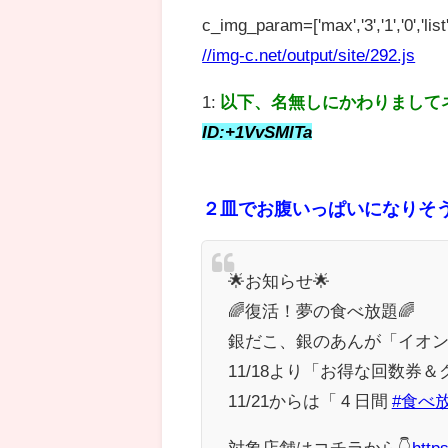
c_img_param=['max','3','1','0','list',
//img-c.net/output/site/292.js
1:
以下、名無しにかわりまして
ID:+1VvSMlTa
２皿でお腹いっぱいになりそ
🌟お知らせ🌟
🌈復活！夢の食べ放題🌈
銀だこ、銀のあんが「イオ
11/18より「お得な回数券＆
11/21からは「 4 日間
#食べ
対象店舗はコチラから👇
http