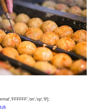
rmal','FFFFFF','on','sp','9'];
e.js