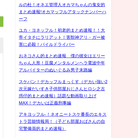
ルの杜！オネエ管理人オカマちゃんの鬼女的
まとめ速報!オカマッフルアタックナンバーハ
ーフ
ユカ・ヨネッフル！初老的まとめ速報！！大
帝イタチにラリアット！害獣神アリ・ガー被
害に必殺！パイルドライバー
おネコさん的まとめ速報 僕の彼女はエリー
ちゃん人形！豆腐メンタルメンヘラ電波中年
アルバイターのぬいぐるみ男子末路編
スケバン！デカッフルまっくす（デカい強い2
次元嫁だいすき子供部屋おじさんヒロシ之古
惑仔的まとめ速報）話題な動画取り上げ
MAX！デカいは正義刑事編
アキヨッフル-！ネオニートスケ番長のエキス
トラ芸能情報局！（子ども部屋おばさんの自
宅警備員的まとめ速報）