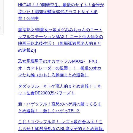
HKT46！！9期研究生、最後のサイト！全米が
泣いた！認知症鬱病60代のラストサイト絶
賛！公開中
魔法熟女/美魔女ッ娘メグみみちゃんのニート
ッフルステーションMAX！ ニート仙人仙女の
映画三昧老後生活！（無職孤独居老人的まと
め速報Z)]
乙女系腐男子のオカマッフルMAX2- FX！
オ・カマトレーダーの逆襲！！ 極道のオカ
マたち編（おもしろ動画まとめ速報）
タダッフル！ネトゲ廃人的まとめ速報！！ネ
ット乞食DE2000万パワーズ！
新・ハゲッフル！哀愁のハゲ男の髪ってるま
とめ速報！！激しくハゲっTEL？
こじ！コジッフル@！-レズっ娘百合ネエ！こ
じらせ！50独身処女のBL腐女子的まとめ速報-