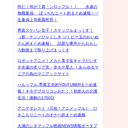
何だ！何が？真・シロッフル！！ 永遠の
無職童貞- ぼっちなニート的まとめ速報！一
生童貞上等夜露死苦！
男装スケバン女子！スケッフルまっくす！
（新・ナンノひゃくしきっ!！ビー玉のおいぬ
さん的まとめ速報） 話題な事件からおもし
ろ動画まで取り上げまっくす
ロボットアニメ！メカと美少女キャラだいす
き永遠の非リア充・非モテ星人 ！あらゆるマ
ニアの為のマニアックサイト
ハルッフル-専業主夫的YOUTUBERまとめ速
報！キモデブロリコンおたく！初老人の介護
生活！激動の1750日
アニゲタレスト（元祖！アニメッフル） ひ
きこもりニートのオナベ的まとめ速報
火浦のシネマッフル映画NEWS情報ポータブ