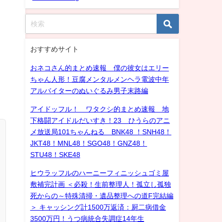
おすすめサイト
おネコさん的まとめ速報 僕の彼女はエリー
ちゃん人形！豆腐メンタルメンヘラ電波中年
アルバイターのぬいぐるみ男子末路編
アイドッフル！ ワタクシ的まとめ速報 地
下格闘アイドルだいすき！23 ひうらのアニ
メ放送局101ちゃんねる BNK48 ！SNH48！
JKT48！MNL48！SGO48！GNZ48！
STU48！SKE48
ヒウラッフルのハーニーフィニッシュゴミ屋
敷補完計画 ＜必殺！生前整理人！孤立し孤独
死からの～特殊清掃・遺品整理への道F完結編
＞ キャッシング計1500万返済：厨二病借金
3500万円！うつ病統合失調症14年生