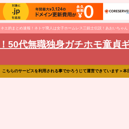
オネエ的まとめ速報！ネトゲ廃人は女子ホームレス三銃士伝説！あおいちゃん
！50代無職独身ガチホモ童貞
、こちらのサービスを利用される事でかろうじて運営できています＞本