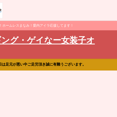
！ホームレスまなみ！愛内アイラ応援してます！
ギング・ゲイなー女装子オ
日は足元が悪い中ご足労頂き誠に有難うございます。