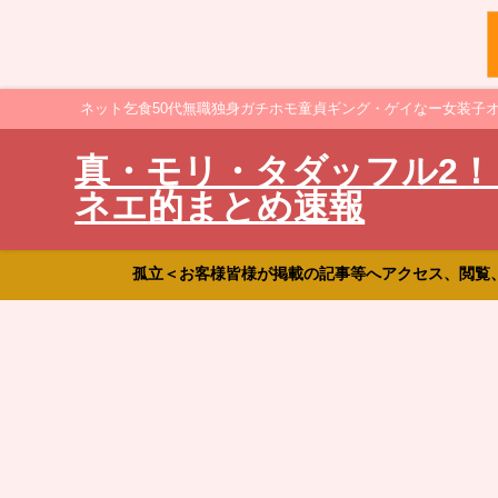
ネット乞食50代無職独身ガチホモ童貞ギング・ゲイなー女装子
真・モリ・タダッフル2！
ネエ的まとめ速報
孤立＜お客様皆様が掲載の記事等へアクセス、閲覧