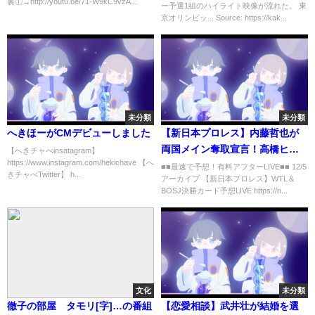
裏①→http://youtu.be/71-W9kC9vzA...
ー予選1組のハイライト映像が流れた。 東
京オリンピッ... Source: https://kak...
未分類
未分類
へきほーがCMデビューしました
【新日本プロレス】内藤哲也が
両国メイン奪取宣言！高橋ヒロ
【へきチャべinsatagram】
https://www.instagram.com/hekichave 【へ
ムに譲らない！グレート-O-カー
■■最速で予想！有料アフターLIVE■■ 12/5
きチャべTwitter】 h...
アーカイブ 【新日本プロレス】WTL＆
ン戦略発表！東スポ記事で悪質
BOSJ決勝カード予想LIVE https://n...
記者と自虐ネタ披露！njpw
njwtl njbosj
文化
未分類
徹子の部屋 タモリ[字]…の番組
【恋愛相談】武井壮が結婚を選