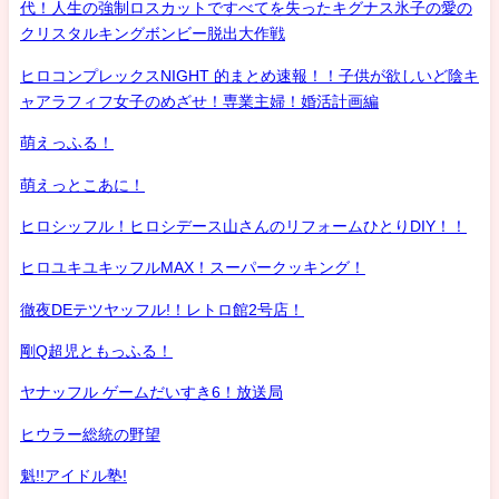
代！人生の強制ロスカットですべてを失ったキグナス氷子の愛の
クリスタルキングボンビー脱出大作戦
ヒロコンプレックスNIGHT 的まとめ速報！！子供が欲しいど陰キ
ャアラフィフ女子のめざせ！専業主婦！婚活計画編
萌えっふる！
萌えっとこあに！
ヒロシッフル！ヒロシデース山さんのリフォームひとりDIY！！
ヒロユキユキッフルMAX！スーパークッキング！
徹夜DEテツヤッフル!！レトロ館2号店！
剛Q超児ともっふる！
ヤナッフル ゲームだいすき6！放送局
ヒウラー総統の野望
魁!!アイドル塾!