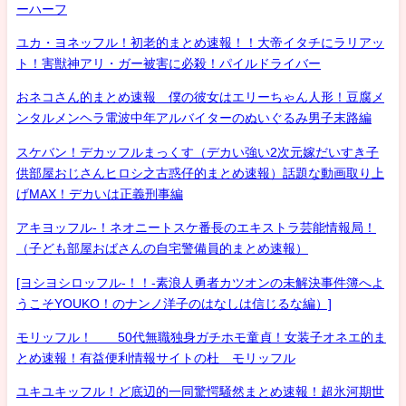
ーハーフ
ユカ・ヨネッフル！初老的まとめ速報！！大帝イタチにラリアッ
ト！害獣神アリ・ガー被害に必殺！パイルドライバー
おネコさん的まとめ速報 僕の彼女はエリーちゃん人形！豆腐メ
ンタルメンヘラ電波中年アルバイターのぬいぐるみ男子末路編
スケバン！デカッフルまっくす（デカい強い2次元嫁だいすき子
供部屋おじさんヒロシ之古惑仔的まとめ速報）話題な動画取り上
げMAX！デカいは正義刑事編
アキヨッフル-！ネオニートスケ番長のエキストラ芸能情報局！
（子ども部屋おばさんの自宅警備員的まとめ速報）
[ヨシヨシロッフル-！！-素浪人勇者カツオンの未解決事件簿へよ
うこそYOUKO！のナンノ洋子のはなしは信じるな編）]
モリッフル！ 50代無職独身ガチホモ童貞！女装子オネエ的ま
とめ速報！有益便利情報サイトの杜 モリッフル
ユキユキッフル！ど底辺的一同驚愕騒然まとめ速報！超氷河期世