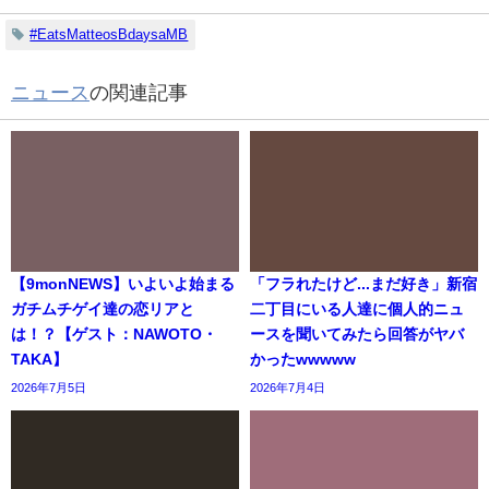
#EatsMatteosBdaysaMB
ニュース
の関連記事
【9monNEWS】いよいよ始まる
「フラれたけど...まだ好き」新宿
ガチムチゲイ達の恋リアと
二丁目にいる人達に個人的ニュ
は！？【ゲスト：NAWOTO・
ースを聞いてみたら回答がヤバ
TAKA】
かったwwwww
2026年7月5日
2026年7月4日