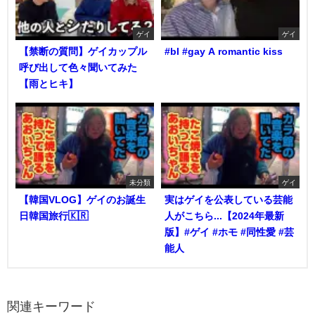
ゲイ
ゲイ
【禁断の質問】ゲイカップル
#bl #gay A romantic kiss
呼び出して色々聞いてみた
【雨とヒキ】
未分類
ゲイ
【韓国VLOG】ゲイのお誕生
実はゲイを公表している芸能
日韓国旅行🇰🇷
人がこちら...【2024年最新
版】#ゲイ #ホモ #同性愛 #芸
能人
関連キーワード