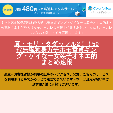
ネット乞食50代無職独身ガチホモ童貞ギング・ゲイなー女装子オネエ的まと
め速報！ネトゲ廃人は女子ホームレス三銃士伝説！あおいちゃん！ホームレ
スまなみ！愛内アイラ応援してます！
真・モリ・タダッフル2！！50
代無職独身ガチホモ童貞ギン
グ・ゲイなー女装子オネエ的
まとめ速報
孤立＜お客様皆様が掲載の記事等へアクセス、閲覧、こちらのサービス
を利用される事でかろうじて運営できています＞本日は足元が悪い中ご
足労頂き誠に有難うございます。