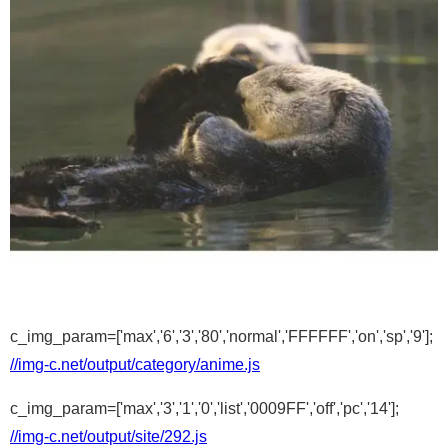
c_img_param=['max','6','3','80','normal','FFFFFF','on','sp','9'];
//img-c.net/output/category/anime.js
c_img_param=['max','3','1','0','list','0009FF','off','pc','14'];
//img-c.net/output/site/292.js