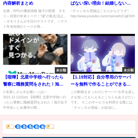
内容解析まとめ
ばない深い理由！結婚しない生
き方もある
出典：EPGの番組情報 徹子の部屋 タモ
☟チャンネル登録はこちらからどうぞ☟
リ～待望の年末トーク！“謎”の私生活は…
http://www.youtube.com/channel/UCqjFlXH
～タモリさんが今日のゲストです。◇ゲス
ト年末恒例のトークが再...
未分類
未分類
【喧嘩】北星中学校へ行ったら
【1.19対応】自分専用のサーバ
警察に職務質問をされた！旭川
ーを無料で作ることができるサ
女子中学生いじめ事件の闇に迫
ービス「PlayerWorldv4」を紹
1:名無しさん＠お腹いっぱい
この動画をきっかけにサーバーを作る楽し
2021.12.12(Sun) 【喧嘩】北星中学校へ行
さを知ってもらえるとこちらもありがたい
る！逃げる教頭！
介！「統合版とJava版クロスプ
ったら警察に職務質問をされた！旭川女子
です。 ※このサービスを利用する際には
レイ可能」１秒で作れちゃうサ
中学生いじめ事件の闇...
「チャンネル登録」が必須に...
ービス！ポート開放なし！
#ZSHARE