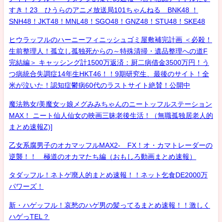
すき！23 ひうらのアニメ放送局101ちゃんねる BNK48 ！
SNH48！JKT48！MNL48！SGO48！GNZ48！STU48！SKE48
ヒウラッフルのハーニーフィニッシュゴミ屋敷補完計画 ＜必殺！
生前整理人！孤立し孤独死からの～特殊清掃・遺品整理への道F
完結編＞ キャッシング計1500万返済：厨二病借金3500万円！う
つ病統合失調症14年生HKT46！！9期研究生、最後のサイト！全
米が泣いた！認知症鬱病60代のラストサイト絶賛！公開中
魔法熟女/美魔女ッ娘メグみみちゃんのニートッフルステーション
MAX！ ニート仙人仙女の映画三昧老後生活！（無職孤独居老人的
まとめ速報Z)]
乙女系腐男子のオカマッフルMAX2- FX！オ・カマトレーダーの
逆襲！！ 極道のオカマたち編（おもしろ動画まとめ速報）
タダッフル！ネトゲ廃人的まとめ速報！！ネット乞食DE2000万
パワーズ！
新・ハゲッフル！哀愁のハゲ男の髪ってるまとめ速報！！激しく
ハゲっTEL？