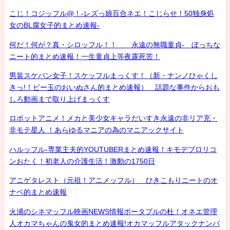
こじ！コジッフル@！-レズっ娘百合ネエ！こじらせ！50独身処
女のBL腐女子的まとめ速報-
何だ！何が？真・シロッフル！！ 永遠の無職童貞- ぼっちな
ニート的まとめ速報！一生童貞上等夜露死苦！
男装スケバン女子！スケッフルまっくす！（新・ナンノひゃくし
きっ!！ビー玉のおいぬさん的まとめ速報） 話題な事件からおも
しろ動画まで取り上げまっくす
ロボットアニメ！メカと美少女キャラだいすき永遠の非リア充・
非モテ星人 ！あらゆるマニアの為のマニアックサイト
ハルッフル-専業主夫的YOUTUBERまとめ速報！キモデブロリコ
ンおたく！初老人の介護生活！激動の1750日
アニゲタレスト（元祖！アニメッフル） ひきこもりニートのオ
ナベ的まとめ速報
火浦のシネマッフル映画NEWS情報ポータブルの杜！オネエ管理
人オカマちゃんの鬼女的まとめ速報!オカマッフルアタックナンバ