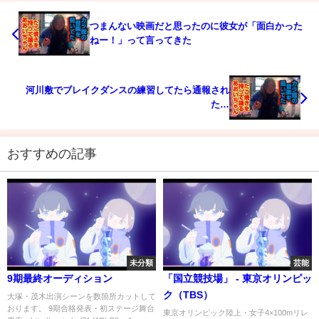
つまんない映画だと思ったのに彼女が「面白かった
ねー！」って言ってきた
河川敷でブレイクダンスの練習してたら通報され
た…
おすすめの記事
未分類
芸能
9期最終オーディション
「国立競技場」 - 東京オリンピッ
ク（TBS）
大塚・茂木出演シーンを数箇所カットして
おります。 9期合格発表・初ステージ舞台
東京オリンピック陸上・女子4×100mリレ