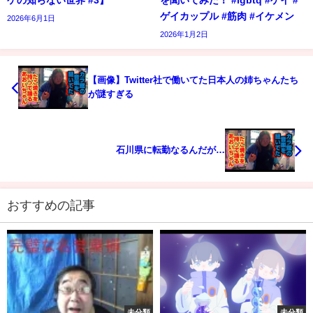
ケの知らない世界 #3】
を聞いてみた！ #lgbtq #ゲイ #
ゲイカップル #筋肉 #イケメン
2026年6月1日
2026年1月2日
【画像】Twitter社で働いてた日本人の姉ちゃんたち
が謎すぎる
石川県に転勤なるんだが…
おすすめの記事
未分類
未分類