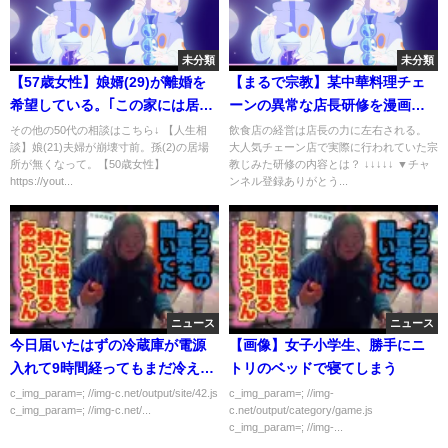
未分類
未分類
【57歳女性】娘婿(29)が離婚を
【まるで宗教】某中華料理チェ
希望している。｢この家には居た
ーンの異常な店長研修を漫画に
くない｣【人生相談】
した
その他の50代の相談はこちら↓ 【人生相
飲食店の経営は店長の力に左右される。
談】娘(21)夫婦が崩壊寸前。孫(2)の居場
大人気チェーン店で実際に行われていた宗
所が無くなって。【50歳女性】
教じみた研修の内容とは？ ↓↓↓↓↓ ▼チャ
https://yout...
ンネル登録ありがとう...
ニュース
ニュース
今日届いたはずの冷蔵庫が電源
【画像】女子小学生、勝手にニ
入れて9時間経ってもまだ冷えて
トリのベッドで寝てしまう
ないｗｗｗｗｗｗ
c_img_param=; //img-c.net/output/site/42.js
c_img_param=; //img-
c_img_param=; //img-c.net/...
c.net/output/category/game.js
c_img_param=; //img-...