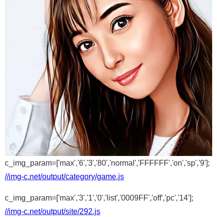
c_img_param=['max','6','3','80','normal','FFFFFF','on','sp','9'];
//img-c.net/output/category/game.js
c_img_param=['max','3','1','0','list','0009FF','off','pc','14'];
//img-c.net/output/site/292.js