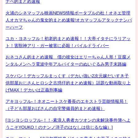
ナベ的まとめ速報
火浦のシネマッフル映画NEWS情報ポータブルの杜！オネエ管理
人オカマちゃんの鬼女的まとめ速報!オカマッフルアタックナンバ
ーハーフ
ユカ・ヨネッフル！初老的まとめ速報！！大帝イタチにラリアッ
ト！害獣神アリ・ガー被害に必殺！パイルドライバー
おネコさん的まとめ速報 僕の彼女はエリーちゃん人形！豆腐メ
ンタルメンヘラ電波中年アルバイターのぬいぐるみ男子末路編
スケバン！デカッフルまっくす（デカい強い2次元嫁だいすき子
供部屋おじさんヒロシ之古惑仔的まとめ速報）話題な動画取り上
げMAX！デカいは正義刑事編
アキヨッフル-！ネオニートスケ番長のエキストラ芸能情報局！
（子ども部屋おばさんの自宅警備員的まとめ速報）
[ヨシヨシロッフル-！！-素浪人勇者カツオンの未解決事件簿へよ
うこそYOUKO！のナンノ洋子のはなしは信じるな編）]