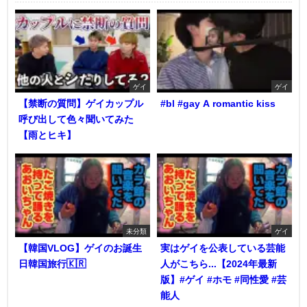
ゲイ
ゲイ
【禁断の質問】ゲイカップル
#bl #gay A romantic kiss
呼び出して色々聞いてみた
【雨とヒキ】
未分類
ゲイ
【韓国VLOG】ゲイのお誕生
実はゲイを公表している芸能
日韓国旅行🇰🇷
人がこちら...【2024年最新
版】#ゲイ #ホモ #同性愛 #芸
能人