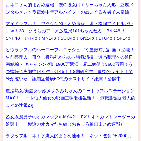
おネコさん的まとめ速報 僕の彼女はエリーちゃん人形！豆腐メ
ンタルメンヘラ電波中年アルバイターのぬいぐるみ男子末路編
アイドッフル！ ワタクシ的まとめ速報 地下格闘アイドルだい
すき！23 ひうらのアニメ放送局101ちゃんねる BNK48 ！
SNH48！JKT48！MNL48！SGO48！GNZ48！STU48！SKE48
ヒウラッフルのハーニーフィニッシュゴミ屋敷補完計画 ＜必殺！
生前整理人！孤立し孤独死からの～特殊清掃・遺品整理への道F
完結編＞ キャッシング計1500万返済：厨二病借金3500万円！う
つ病統合失調症14年生HKT46！！9期研究生、最後のサイト！全
米が泣いた！認知症鬱病60代のラストサイト絶賛！公開中
魔法熟女/美魔女ッ娘メグみみちゃんのニートッフルステーション
MAX！ ニート仙人仙女の映画三昧老後生活！（無職孤独居老人的
まとめ速報Z)]
乙女系腐男子のオカマッフルMAX2- FX！オ・カマトレーダーの
逆襲！！ 極道のオカマたち編（おもしろ動画まとめ速報）
タダッフル！ネトゲ廃人的まとめ速報！！ネット乞食DE2000万