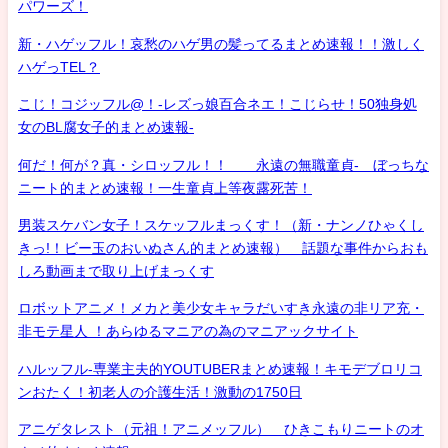
パワーズ！
新・ハゲッフル！哀愁のハゲ男の髪ってるまとめ速報！！激しく
ハゲっTEL？
こじ！コジッフル@！-レズっ娘百合ネエ！こじらせ！50独身処
女のBL腐女子的まとめ速報-
何だ！何が？真・シロッフル！！ 永遠の無職童貞- ぼっちな
ニート的まとめ速報！一生童貞上等夜露死苦！
男装スケバン女子！スケッフルまっくす！（新・ナンノひゃくし
きっ!！ビー玉のおいぬさん的まとめ速報） 話題な事件からおも
しろ動画まで取り上げまっくす
ロボットアニメ！メカと美少女キャラだいすき永遠の非リア充・
非モテ星人 ！あらゆるマニアの為のマニアックサイト
ハルッフル-専業主夫的YOUTUBERまとめ速報！キモデブロリコ
ンおたく！初老人の介護生活！激動の1750日
アニゲタレスト（元祖！アニメッフル） ひきこもりニートのオ