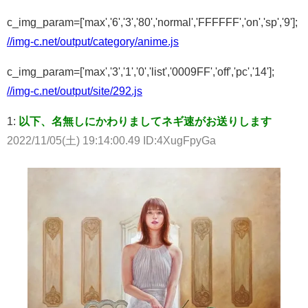
c_img_param=['max','6','3','80','normal','FFFFFF','on','sp','9'];
//img-c.net/output/category/anime.js
c_img_param=['max','3','1','0','list','0009FF','off','pc','14'];
//img-c.net/output/site/292.js
1:
以下、名無しにかわりましてネギ速がお送りします
2022/11/05(土) 19:14:00.49 ID:4XugFpyGa