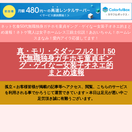
ネット乞食50代無職独身ガチホモ童貞ギング・ゲイなー女装子オネエ的まと
め速報！ネトゲ廃人は女子ホームレス三銃士伝説！あおいちゃん！ホームレ
スまなみ！愛内アイラ応援してます！
真・モリ・タダッフル2！！50
代無職独身ガチホモ童貞ギン
グ・ゲイなー女装子オネエ的
まとめ速報
孤立＜お客様皆様が掲載の記事等へアクセス、閲覧、こちらのサービス
を利用される事でかろうじて運営できています＞本日は足元が悪い中ご
足労頂き誠に有難うございます。