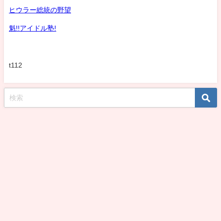
ヒウラー総統の野望
魁!!アイドル塾!
t112