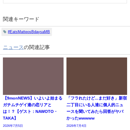
関連キーワード
#EatsMatteosBdaysaMB
ニュース
の関連記事
【9monNEWS】いよいよ始まる
「フラれたけど...まだ好き」新宿
ガチムチゲイ達の恋リアと
二丁目にいる人達に個人的ニュ
は！？【ゲスト：NAWOTO・
ースを聞いてみたら回答がヤバ
TAKA】
かったwwwww
2026年7月5日
2026年7月4日