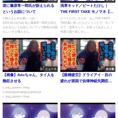
逆に篠原常一郎氏が訴えられる
浅草キッド／ビートたけし｜
というお話について
THE FIRST TAKE モノマネ【松
村邦洋】
1:廃人さん＠お腹いっぱい
ビートたけしさんが、もしTHE FIRST
2024.06.11(Tue) 逆に篠原常一郎氏が訴え
TAKE風に歌ったらということで、モノマ
られるというお話についてって動画が話題
ネで「浅草キッド」を歌ってみました！
らしいぞ 2:廃人さん...
何度も撮り直しをし...
ニュース
未分類
【画像】Adoちゃん、タイ人を
【眼精疲労】ドライアイ・目の
熱狂させる
疲れが原因で自律神経失調症に
なってない？
c_img_param=; //img-
...
c.net/output/category/anime.js
c_img_param=; //img...