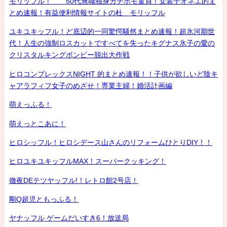
モリッフル！ 50代無職独身ガチホモ童貞！女装子オネエ的ま
とめ速報！有益便利情報サイトの杜 モリッフル
ユキユキッフル！ど底辺的一同驚愕騒然まとめ速報！超氷河期世
代！人生の強制ロスカットですべてを失ったキグナス氷子の愛の
クリスタルキングボンビー脱出大作戦
ヒロコンプレックスNIGHT 的まとめ速報！！子供が欲しいど陰キ
ャアラフィフ女子のめざせ！専業主婦！婚活計画編
萌えっふる！
萌えっとこあに！
ヒロシッフル！ヒロシデース山さんのリフォームひとりDIY！！
ヒロユキユキッフルMAX！スーパークッキング！
徹夜DEテツヤッフル!！レトロ館2号店！
剛Q超児ともっふる！
ヤナッフル ゲームだいすき6！放送局