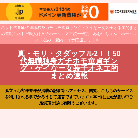
ネット乞食50代無職独身ガチホモ童貞ギング・ゲイなー女装子オネエ的まと
め速報！ネトゲ廃人は女子ホームレス三銃士伝説！あおいちゃん！ホームレ
スまなみ！愛内アイラ応援してます！
真・モリ・タダッフル2！！50
代無職独身ガチホモ童貞ギン
グ・ゲイなー女装子オネエ的
まとめ速報
孤立＜お客様皆様が掲載の記事等へアクセス、閲覧、こちらのサービス
を利用される事でかろうじて運営できています＞本日は足元が悪い中ご
足労頂き誠に有難うございます。