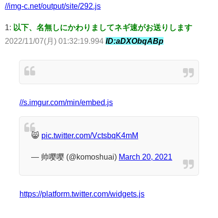
//img-c.net/output/site/292.js
1:
以下、名無しにかわりましてネギ速がお送りします
2022/11/07(月) 01:32:19.994
ID:aDXObqABp
//s.imgur.com/min/embed.js
😸
pic.twitter.com/VctsbqK4mM
— 帅嘤嘤 (@komoshuai)
March 20, 2021
https://platform.twitter.com/widgets.js