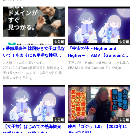
未分類
未分類
n番部屋事件 韓国好き女子は見な
「宇宙の詩 ～Higher and
いで！あまりにも卑劣な性犯
Higher～」 AMV 【Gundam:
罪。韓国人女性が男性を嫌悪し
The Origin】 Opening Theme
1:名無しさん＠お腹いっぱい
宇宙の詩 ～Higher and Higher～ by LUNA
2021.12.21(Tue) n番部屋事件 韓国好き女
SEA Mobile Suit Gundam: The Origin - ...
出生率が世界一低くなる理由。
(Subtitles)
子は見ないで！あまりにも卑劣な性犯罪。
韓国人女性が男性を...
未分類
未分類
【女子旅】はじめての熱海観光
映画『ゴジラ-1.0』【2023年11