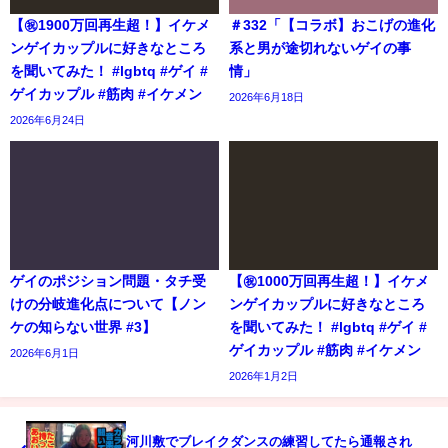
【㊗️1900万回再生超！】イケメ
＃332「【コラボ】おこげの進化
ンゲイカップルに好きなところ
系と男が途切れないゲイの事
を聞いてみた！ #lgbtq #ゲイ #
情」
ゲイカップル #筋肉 #イケメン
2026年6月18日
2026年6月24日
ゲイのポジション問題・タチ受
【㊗️1000万回再生超！】イケメ
けの分岐進化点について【ノン
ンゲイカップルに好きなところ
ケの知らない世界 #3】
を聞いてみた！ #lgbtq #ゲイ #
ゲイカップル #筋肉 #イケメン
2026年6月1日
2026年1月2日
河川敷でブレイクダンスの練習してたら通報され