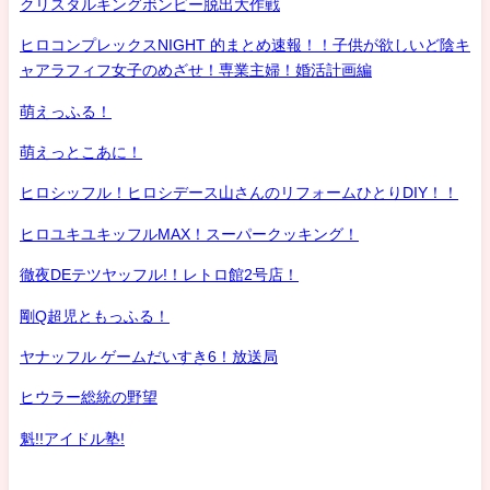
クリスタルキングボンビー脱出大作戦
ヒロコンプレックスNIGHT 的まとめ速報！！子供が欲しいど陰キ
ャアラフィフ女子のめざせ！専業主婦！婚活計画編
萌えっふる！
萌えっとこあに！
ヒロシッフル！ヒロシデース山さんのリフォームひとりDIY！！
ヒロユキユキッフルMAX！スーパークッキング！
徹夜DEテツヤッフル!！レトロ館2号店！
剛Q超児ともっふる！
ヤナッフル ゲームだいすき6！放送局
ヒウラー総統の野望
魁!!アイドル塾!