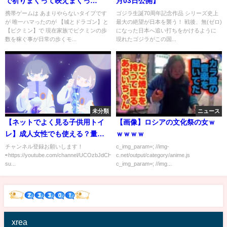
で祈りまくって映えまくっ
月03日公開】
た！！【HADOご褒美企画第3
携帯ゲームは あまりやらないタイプです
ゴジラ生誕70周年記念作品 シリーズ史上
が 唯一ハマったのが 【城とドラゴン】と
最大の絶望が日本を襲う！ 戦後、無(ゼロ)
弾】
【ピクミン】で 現在家族でピクミンの歩
になった日本へ追い打ちをかけるように
数を稼ぐ事が日常の歩くモ...
現れたゴジラがこの国...
未分類
ニュース
【ネットでよく見る子供用トイ
【画像】ロシアの文化祭の女ｗ
レ】成人女性でも使える？量
ｗｗｗｗ
は？受け口は？[ドローン映像あ
チャンネル登録お願いします！
c_img_param=; //img-
⇨https://youtube.com/channel/UCOzbJdCHk17lGiYbxg7yoxw?
c.net/output/category/anime.js
り]
su...
c_img_param=; //img...
xrea