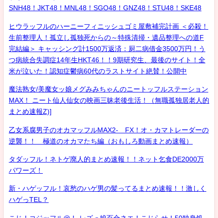
SNH48！JKT48！MNL48！SGO48！GNZ48！STU48！SKE48
ヒウラッフルのハーニーフィニッシュゴミ屋敷補完計画 ＜必殺！
生前整理人！孤立し孤独死からの～特殊清掃・遺品整理への道F
完結編＞ キャッシング計1500万返済：厨二病借金3500万円！う
つ病統合失調症14年生HKT46！！9期研究生、最後のサイト！全
米が泣いた！認知症鬱病60代のラストサイト絶賛！公開中
魔法熟女/美魔女ッ娘メグみみちゃんのニートッフルステーション
MAX！ ニート仙人仙女の映画三昧老後生活！（無職孤独居老人的
まとめ速報Z)]
乙女系腐男子のオカマッフルMAX2- FX！オ・カマトレーダーの
逆襲！！ 極道のオカマたち編（おもしろ動画まとめ速報）
タダッフル！ネトゲ廃人的まとめ速報！！ネット乞食DE2000万
パワーズ！
新・ハゲッフル！哀愁のハゲ男の髪ってるまとめ速報！！激しく
ハゲっTEL？
こじ！コジッフル@！-レズっ娘百合ネエ！こじらせ！50独身処