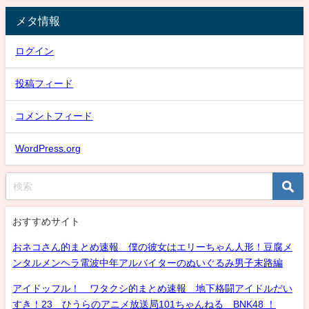
メタ情報
ログイン
投稿フィード
コメントフィード
WordPress.org
おすすめサイト
おネコさん的まとめ速報 僕の彼女はエリーちゃん人形！豆腐メ
ンタルメンヘラ電波中年アルバイターのぬいぐるみ男子末路編
アイドッフル！ ワタクシ的まとめ速報 地下格闘アイドルだい
すき！23 ひうらのアニメ放送局101ちゃんねる BNK48 ！