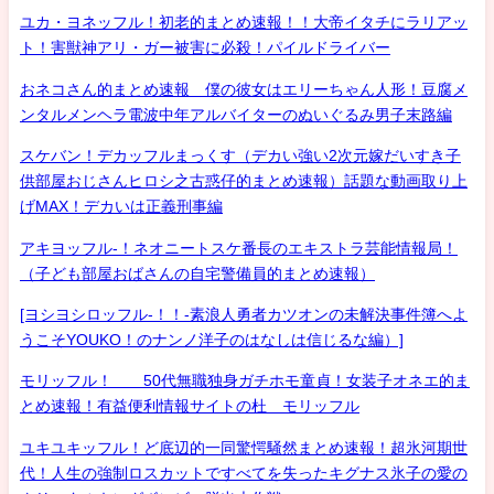
ユカ・ヨネッフル！初老的まとめ速報！！大帝イタチにラリアッ
ト！害獣神アリ・ガー被害に必殺！パイルドライバー
おネコさん的まとめ速報 僕の彼女はエリーちゃん人形！豆腐メ
ンタルメンヘラ電波中年アルバイターのぬいぐるみ男子末路編
スケバン！デカッフルまっくす（デカい強い2次元嫁だいすき子
供部屋おじさんヒロシ之古惑仔的まとめ速報）話題な動画取り上
げMAX！デカいは正義刑事編
アキヨッフル-！ネオニートスケ番長のエキストラ芸能情報局！
（子ども部屋おばさんの自宅警備員的まとめ速報）
[ヨシヨシロッフル-！！-素浪人勇者カツオンの未解決事件簿へよ
うこそYOUKO！のナンノ洋子のはなしは信じるな編）]
モリッフル！ 50代無職独身ガチホモ童貞！女装子オネエ的ま
とめ速報！有益便利情報サイトの杜 モリッフル
ユキユキッフル！ど底辺的一同驚愕騒然まとめ速報！超氷河期世
代！人生の強制ロスカットですべてを失ったキグナス氷子の愛の