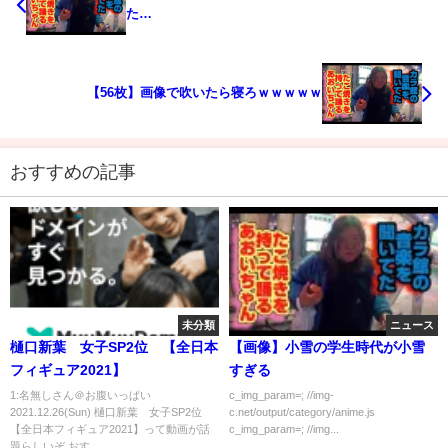
た…
【56枚】画像で吹いたら寝ろｗｗｗｗｗ
おすすめの記事
未分類
ニュース
樋口新葉 女子SP2位 【全日本
【画像】小雪の学生時代が小雪
フィギュア2021】
すぎる
1:名無しさん＠お腹いっぱい
c_img_param=; //img-
2021.12.26(Sun) 樋口新葉 女子SP2位
c.net/output/category/anime.js
【全日本フィギュア2021】って動画が話
c_img_param=; //img...
題らしいぞ おす...