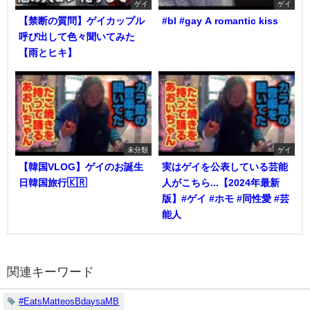
ゲイ
ゲイ
【禁断の質問】ゲイカップル
#bl #gay A romantic kiss
呼び出して色々聞いてみた
【雨とヒキ】
未分類
ゲイ
【韓国VLOG】ゲイのお誕生
実はゲイを公表している芸能
日韓国旅行🇰🇷
人がこちら...【2024年最新
版】#ゲイ #ホモ #同性愛 #芸
能人
関連キーワード
#EatsMatteosBdaysaMB