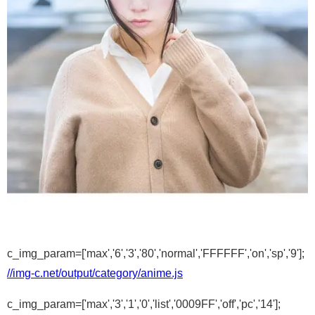
c_img_param=['max','6','3','80','normal','FFFFFF','on','sp','9'];
//img-c.net/output/category/anime.js
c_img_param=['max','3','1','0','list','0009FF','off','pc','14'];