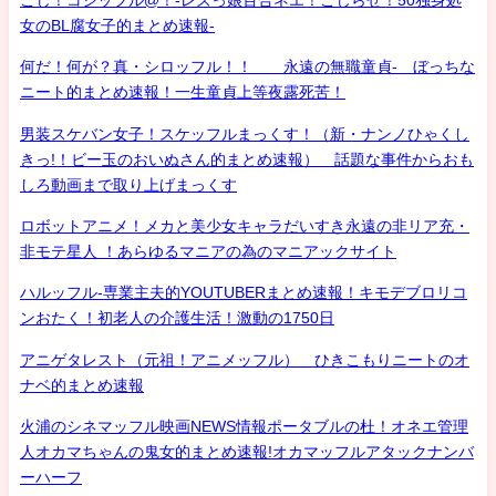
女のBL腐女子的まとめ速報-
何だ！何が？真・シロッフル！！ 永遠の無職童貞- ぼっちな
ニート的まとめ速報！一生童貞上等夜露死苦！
男装スケバン女子！スケッフルまっくす！（新・ナンノひゃくし
きっ!！ビー玉のおいぬさん的まとめ速報） 話題な事件からおも
しろ動画まで取り上げまっくす
ロボットアニメ！メカと美少女キャラだいすき永遠の非リア充・
非モテ星人 ！あらゆるマニアの為のマニアックサイト
ハルッフル-専業主夫的YOUTUBERまとめ速報！キモデブロリコ
ンおたく！初老人の介護生活！激動の1750日
アニゲタレスト（元祖！アニメッフル） ひきこもりニートのオ
ナベ的まとめ速報
火浦のシネマッフル映画NEWS情報ポータブルの杜！オネエ管理
人オカマちゃんの鬼女的まとめ速報!オカマッフルアタックナンバ
ーハーフ