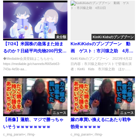
未分類
KinKi Kidsのブンブブーン
【7/24】米国株の急落また始ま
KinKiKidsのブンブブーン 動
るのか？日経平均先物200円安。
画 ゲスト：市川猿之助 4月22
過熱の修正。円高進行。仮想通
日
◆Mediable会員登録はこちらから
KinKi Kidsのブンブブーン 2023年4月22
https://mediable.jp/channels/f665eb63-
日内容：市川猿之助がゲストで登場出演
貨も下落中。日本株まだ上が
743a-4e5b-aa...
者：KinKi Kids 市川猿之助 ほか......
る？
ニュース
ニュース
【画像】蓮舫、マジで勝っちゃ
嫁の車買い換えるにあたり戦争
いそうｗｗｗｗｗｗｗｗ
勃発ｗｗｗｗｗ
c_img_param=; //img-
c_img_param=; //img-