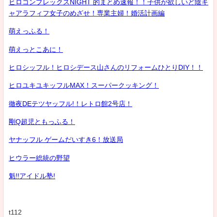
ヒロコンプレックスNIGHT 的まとめ速報！！子供が欲しいど陰キ
ャアラフィフ女子のめざせ！専業主婦！婚活計画編
萌えっふる！
萌えっとこあに！
ヒロシッフル！ヒロシデース山さんのリフォームひとりDIY！！
ヒロユキユキッフルMAX！スーパークッキング！
徹夜DEテツヤッフル!！レトロ館2号店！
剛Q超児ともっふる！
ヤナッフル ゲームだいすき6！放送局
ヒウラー総統の野望
魁!!アイドル塾!
t112