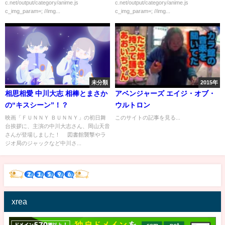
c.net/output/category/anime.js
c.net/output/category/anime.js
c_img_param=; //img...
c_img_param=; //img...
未分類
2015年
相思相愛 中川大志 相棒とまさか
アベンジャーズ エイジ・オブ・
の“キスシーン”！？
ウルトロン
映画「ＦＵＮＮＹ ＢＵＮＮＹ」の初日舞
このサイトの記事を見る...
台挨拶に、主演の中川大志さん、岡山天音
さんが登場しました！ 図書館襲撃やラ
ジオ局のジャックなど中川さ...
xrea