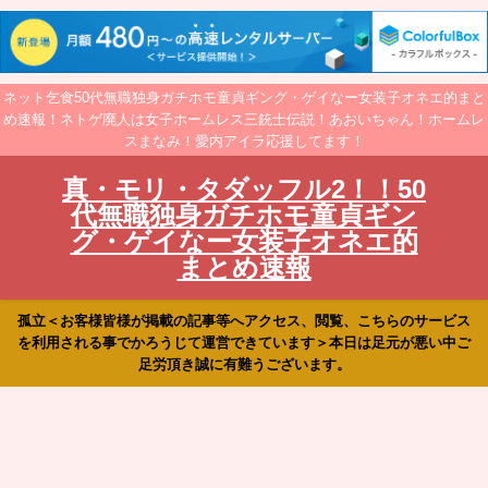
ネット乞食50代無職独身ガチホモ童貞ギング・ゲイなー女装子オネエ的まと
め速報！ネトゲ廃人は女子ホームレス三銃士伝説！あおいちゃん！ホームレ
スまなみ！愛内アイラ応援してます！
真・モリ・タダッフル2！！50
代無職独身ガチホモ童貞ギン
グ・ゲイなー女装子オネエ的
まとめ速報
孤立＜お客様皆様が掲載の記事等へアクセス、閲覧、こちらのサービス
を利用される事でかろうじて運営できています＞本日は足元が悪い中ご
足労頂き誠に有難うございます。