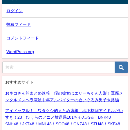
ログイン
投稿フィード
コメントフィード
WordPress.org
おすすめサイト
おネコさん的まとめ速報 僕の彼女はエリーちゃん人形！豆腐メ
ンタルメンヘラ電波中年アルバイターのぬいぐるみ男子末路編
アイドッフル！ ワタクシ的まとめ速報 地下格闘アイドルだい
すき！23 ひうらのアニメ放送局101ちゃんねる BNK48 ！
SNH48！JKT48！MNL48！SGO48！GNZ48！STU48！SKE48