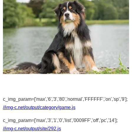
c_img_param=['max','6','3','80','normal','FFFFFF','on','sp','9'];
//img-c.net/output/category/game.js
c_img_param=['max','3','1','0','list','0009FF','off','pc','14'];
//img-c.net/output/site/292.js