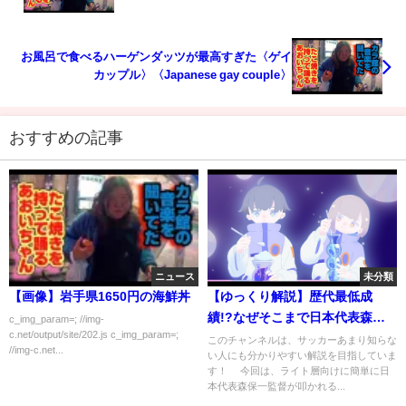
お風呂で食べるハーゲンダッツが最高すぎた〈ゲイ
カップル〉〈Japanese gay couple〉
おすすめの記事
ニュース
未分類
【画像】岩手県1650円の海鮮丼
【ゆっくり解説】歴代最低成
績!?なぜそこまで日本代表森保
c_img_param=; //img-
c.net/output/site/202.js c_img_param=;
一監督は叩かれるのか【サッカ
このチャンネルは、サッカーあまり知らな
//img-c.net...
い人にも分かりやすい解説を目指していま
ー】
す！ 今回は、ライト層向けに簡単に日
本代表森保一監督が叩かれる...