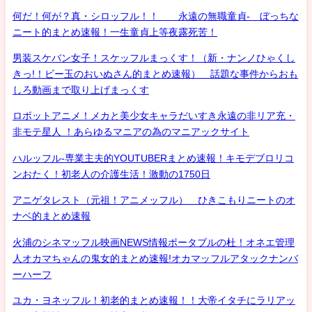
何だ！何が？真・シロッフル！！ 永遠の無職童貞- ぼっちな
ニート的まとめ速報！一生童貞上等夜露死苦！
男装スケバン女子！スケッフルまっくす！（新・ナンノひゃくし
きっ!！ビー玉のおいぬさん的まとめ速報） 話題な事件からおも
しろ動画まで取り上げまっくす
ロボットアニメ！メカと美少女キャラだいすき永遠の非リア充・
非モテ星人 ！あらゆるマニアの為のマニアックサイト
ハルッフル-専業主夫的YOUTUBERまとめ速報！キモデブロリコ
ンおたく！初老人の介護生活！激動の1750日
アニゲタレスト（元祖！アニメッフル） ひきこもりニートのオ
ナベ的まとめ速報
火浦のシネマッフル映画NEWS情報ポータブルの杜！オネエ管理
人オカマちゃんの鬼女的まとめ速報!オカマッフルアタックナンバ
ーハーフ
ユカ・ヨネッフル！初老的まとめ速報！！大帝イタチにラリアッ