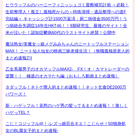
ヒウラッフルのハーニーフィニッシュゴミ屋敷補完計画 ＜必殺！
生前整理人！孤立し孤独死からの～特殊清掃・遺品整理への道F
完結編＞ キャッシング計1500万返済：厨二病借金3500万円！う
つ病統合失調症14年生HKT46！！9期研究生、最後のサイト！全
米が泣いた！認知症鬱病60代のラストサイト絶賛！公開中
魔法熟女/美魔女ッ娘メグみみちゃんのニートッフルステーション
MAX！ ニート仙人仙女の映画三昧老後生活！（無職孤独居老人的
まとめ速報Z)]
乙女系腐男子のオカマッフルMAX2- FX！オ・カマトレーダーの
逆襲！！ 極道のオカマたち編（おもしろ動画まとめ速報）
タダッフル！ネトゲ廃人的まとめ速報！！ネット乞食DE2000万
パワーズ！
新・ハゲッフル！哀愁のハゲ男の髪ってるまとめ速報！！激しく
ハゲっTEL？
こじ！コジッフル@！-レズっ娘百合ネエ！こじらせ！50独身処
女のBL腐女子的まとめ速報-