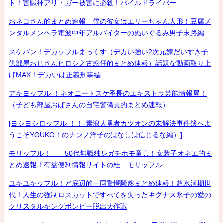
ト！害獣神アリ・ガー被害に必殺！パイルドライバー
おネコさん的まとめ速報 僕の彼女はエリーちゃん人形！豆腐メ
ンタルメンヘラ電波中年アルバイターのぬいぐるみ男子末路編
スケバン！デカッフルまっくす（デカい強い2次元嫁だいすき子
供部屋おじさんヒロシ之古惑仔的まとめ速報）話題な動画取り上
げMAX！デカいは正義刑事編
アキヨッフル-！ネオニートスケ番長のエキストラ芸能情報局！
（子ども部屋おばさんの自宅警備員的まとめ速報）
[ヨシヨシロッフル-！！-素浪人勇者カツオンの未解決事件簿へよ
うこそYOUKO！のナンノ洋子のはなしは信じるな編）]
モリッフル！ 50代無職独身ガチホモ童貞！女装子オネエ的ま
とめ速報！有益便利情報サイトの杜 モリッフル
ユキユキッフル！ど底辺的一同驚愕騒然まとめ速報！超氷河期世
代！人生の強制ロスカットですべてを失ったキグナス氷子の愛の
クリスタルキングボンビー脱出大作戦