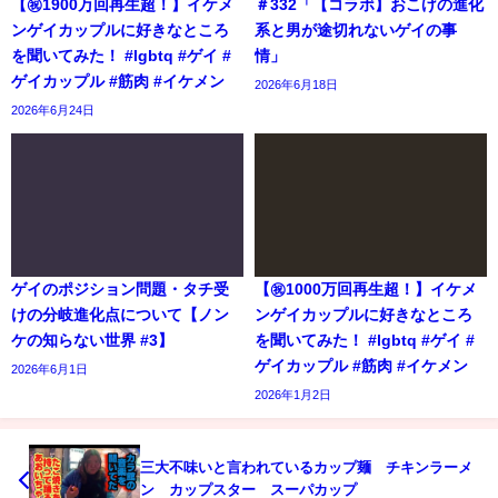
【㊗️1900万回再生超！】イケメ
＃332「【コラボ】おこげの進化
ンゲイカップルに好きなところ
系と男が途切れないゲイの事
を聞いてみた！ #lgbtq #ゲイ #
情」
ゲイカップル #筋肉 #イケメン
2026年6月18日
2026年6月24日
ゲイのポジション問題・タチ受
【㊗️1000万回再生超！】イケメ
けの分岐進化点について【ノン
ンゲイカップルに好きなところ
ケの知らない世界 #3】
を聞いてみた！ #lgbtq #ゲイ #
ゲイカップル #筋肉 #イケメン
2026年6月1日
2026年1月2日
三大不味いと言われているカップ麺 チキンラーメ
ン カップスター スーパカップ