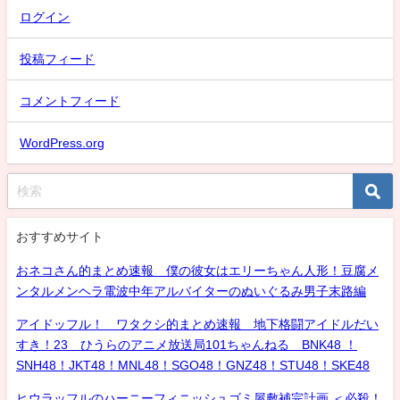
ログイン
投稿フィード
コメントフィード
WordPress.org
おすすめサイト
おネコさん的まとめ速報 僕の彼女はエリーちゃん人形！豆腐メ
ンタルメンヘラ電波中年アルバイターのぬいぐるみ男子末路編
アイドッフル！ ワタクシ的まとめ速報 地下格闘アイドルだい
すき！23 ひうらのアニメ放送局101ちゃんねる BNK48 ！
SNH48！JKT48！MNL48！SGO48！GNZ48！STU48！SKE48
ヒウラッフルのハーニーフィニッシュゴミ屋敷補完計画 ＜必殺！