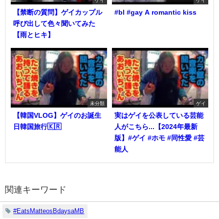
ゲイ
ゲイ
【禁断の質問】ゲイカップル
#bl #gay A romantic kiss
呼び出して色々聞いてみた
【雨とヒキ】
未分類
ゲイ
【韓国VLOG】ゲイのお誕生
実はゲイを公表している芸能
日韓国旅行🇰🇷
人がこちら...【2024年最新
版】#ゲイ #ホモ #同性愛 #芸
能人
関連キーワード
#EatsMatteosBdaysaMB