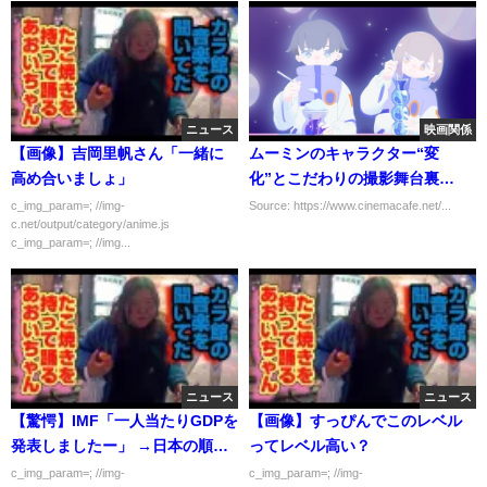
ニュース
映画関係
【画像】吉岡里帆さん「一緒に
ムーミンのキャラクター“変
高め合いましょ」
化”とこだわりの撮影舞台裏
『TOVE／トーベ』 特別映像
c_img_param=; //img-
Source: https://www.cinemacafe.net/...
c.net/output/category/anime.js
c_img_param=; //img...
ニュース
ニュース
【驚愕】IMF「一人当たりGDPを
【画像】すっぴんでこのレベル
発表しましたー」 →日本の順位
ってレベル高い？
がヤバいｗｗｗｗｗｗ
c_img_param=; //img-
c_img_param=; //img-