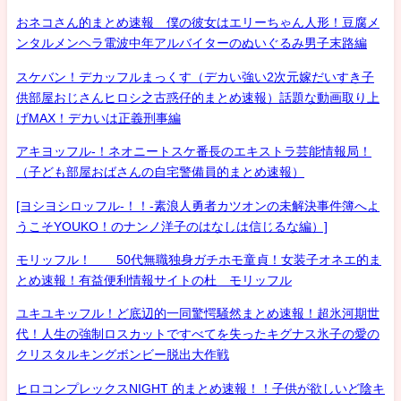
おネコさん的まとめ速報 僕の彼女はエリーちゃん人形！豆腐メ
ンタルメンヘラ電波中年アルバイターのぬいぐるみ男子末路編
スケバン！デカッフルまっくす（デカい強い2次元嫁だいすき子
供部屋おじさんヒロシ之古惑仔的まとめ速報）話題な動画取り上
げMAX！デカいは正義刑事編
アキヨッフル-！ネオニートスケ番長のエキストラ芸能情報局！
（子ども部屋おばさんの自宅警備員的まとめ速報）
[ヨシヨシロッフル-！！-素浪人勇者カツオンの未解決事件簿へよ
うこそYOUKO！のナンノ洋子のはなしは信じるな編）]
モリッフル！ 50代無職独身ガチホモ童貞！女装子オネエ的ま
とめ速報！有益便利情報サイトの杜 モリッフル
ユキユキッフル！ど底辺的一同驚愕騒然まとめ速報！超氷河期世
代！人生の強制ロスカットですべてを失ったキグナス氷子の愛の
クリスタルキングボンビー脱出大作戦
ヒロコンプレックスNIGHT 的まとめ速報！！子供が欲しいど陰キ