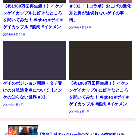
【㊗️1900万回再生超！】イケメ
＃332「【コラボ】おこげの進化
ンゲイカップルに好きなところ
系と男が途切れないゲイの事
を聞いてみた！ #lgbtq #ゲイ #
情」
ゲイカップル #筋肉 #イケメン
2026年6月18日
2026年6月24日
ゲイのポジション問題・タチ受
【㊗️1000万回再生超！】イケメ
けの分岐進化点について【ノン
ンゲイカップルに好きなところ
ケの知らない世界 #3】
を聞いてみた！ #lgbtq #ゲイ #
ゲイカップル #筋肉 #イケメン
2026年6月1日
2026年1月2日
【緊急】謎のセクシー美少女（18）が突如現れる