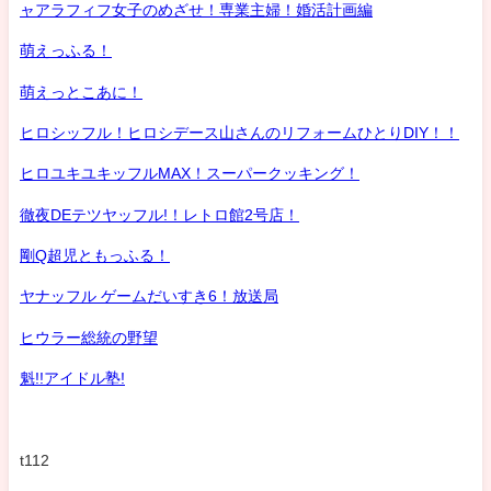
ャアラフィフ女子のめざせ！専業主婦！婚活計画編
萌えっふる！
萌えっとこあに！
ヒロシッフル！ヒロシデース山さんのリフォームひとりDIY！！
ヒロユキユキッフルMAX！スーパークッキング！
徹夜DEテツヤッフル!！レトロ館2号店！
剛Q超児ともっふる！
ヤナッフル ゲームだいすき6！放送局
ヒウラー総統の野望
魁!!アイドル塾!
t112