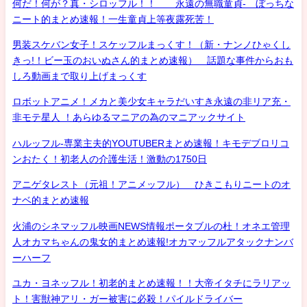
何だ！何が？真・シロッフル！！ 永遠の無職童貞- ぼっちな
ニート的まとめ速報！一生童貞上等夜露死苦！
男装スケバン女子！スケッフルまっくす！（新・ナンノひゃくし
きっ!！ビー玉のおいぬさん的まとめ速報） 話題な事件からおも
しろ動画まで取り上げまっくす
ロボットアニメ！メカと美少女キャラだいすき永遠の非リア充・
非モテ星人 ！あらゆるマニアの為のマニアックサイト
ハルッフル-専業主夫的YOUTUBERまとめ速報！キモデブロリコ
ンおたく！初老人の介護生活！激動の1750日
アニゲタレスト（元祖！アニメッフル） ひきこもりニートのオ
ナベ的まとめ速報
火浦のシネマッフル映画NEWS情報ポータブルの杜！オネエ管理
人オカマちゃんの鬼女的まとめ速報!オカマッフルアタックナンバ
ーハーフ
ユカ・ヨネッフル！初老的まとめ速報！！大帝イタチにラリアッ
ト！害獣神アリ・ガー被害に必殺！パイルドライバー