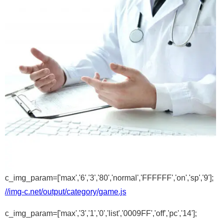
c_img_param=['max','6','3','80','normal','FFFFFF','on','sp','9'];
//img-c.net/output/category/game.js
c_img_param=['max','3','1','0','list','0009FF','off','pc','14'];