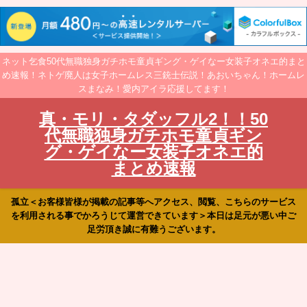
ネット乞食50代無職独身ガチホモ童貞ギング・ゲイなー女装子オネエ的まと
め速報！ネトゲ廃人は女子ホームレス三銃士伝説！あおいちゃん！ホームレ
スまなみ！愛内アイラ応援してます！
真・モリ・タダッフル2！！50
代無職独身ガチホモ童貞ギン
グ・ゲイなー女装子オネエ的
まとめ速報
孤立＜お客様皆様が掲載の記事等へアクセス、閲覧、こちらのサービス
を利用される事でかろうじて運営できています＞本日は足元が悪い中ご
足労頂き誠に有難うございます。