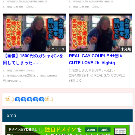
c.net/output/category/anime.js
c.net/output/category/anime.js
c_img_param=; //img...
c_img_param=; //img...
ニュース
未分類
【画像】1500円のガシャポンを
REAL GAY COUPLE 👬🏻 //
回してしまった……
CUTE LOVE #bl #lgbtq
c_img_param=; //img-
1:名無しさん＠おカマいっぱい
c.net/output/site/202.js c_img_param=;
2024.08.29(Thu) REAL GAY COUPLE
//img-c.net...
👬🏻 // C...
xrea