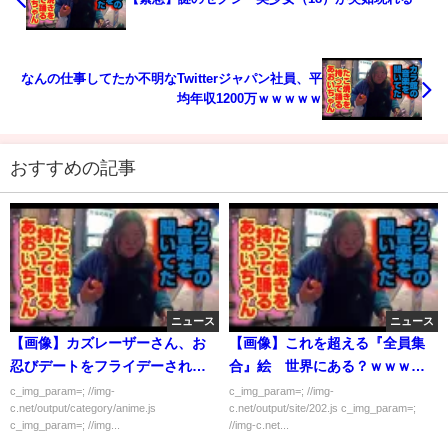
なんの仕事してたか不明なTwitterジャパン社員、平
均年収1200万ｗｗｗｗｗ
おすすめの記事
ニュース
ニュース
【画像】カズレーザーさん、お
【画像】これを超える『全員集
忍びデートをフライデーされ無
合』絵 世界にある？ｗｗｗｗ
事死亡
ｗｗ
c_img_param=; //img-
c_img_param=; //img-
c.net/output/category/anime.js
c.net/output/site/202.js c_img_param=;
c_img_param=; //img...
//img-c.net...