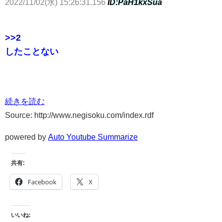
2022/11/02(水) 15:26:31.156
ID:PaH1kxSua
>>2
したことない
続きを読む
Source: http://www.negisoku.com/index.rdf
powered by
Auto Youtube Summarize
共有:
Facebook
X
いいね: