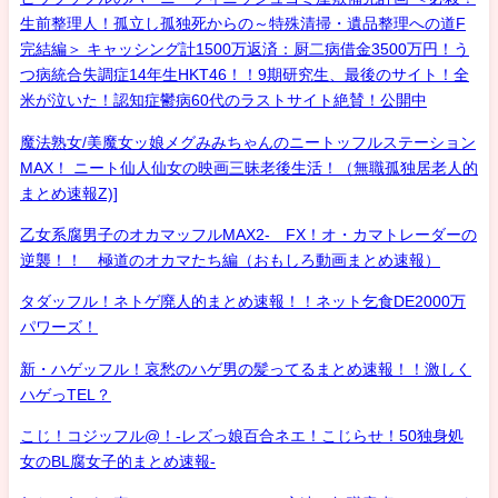
生前整理人！孤立し孤独死からの～特殊清掃・遺品整理への道F
完結編＞ キャッシング計1500万返済：厨二病借金3500万円！う
つ病統合失調症14年生HKT46！！9期研究生、最後のサイト！全
米が泣いた！認知症鬱病60代のラストサイト絶賛！公開中
魔法熟女/美魔女ッ娘メグみみちゃんのニートッフルステーション
MAX！ ニート仙人仙女の映画三昧老後生活！（無職孤独居老人的
まとめ速報Z)]
乙女系腐男子のオカマッフルMAX2- FX！オ・カマトレーダーの
逆襲！！ 極道のオカマたち編（おもしろ動画まとめ速報）
タダッフル！ネトゲ廃人的まとめ速報！！ネット乞食DE2000万
パワーズ！
新・ハゲッフル！哀愁のハゲ男の髪ってるまとめ速報！！激しく
ハゲっTEL？
こじ！コジッフル@！-レズっ娘百合ネエ！こじらせ！50独身処
女のBL腐女子的まとめ速報-