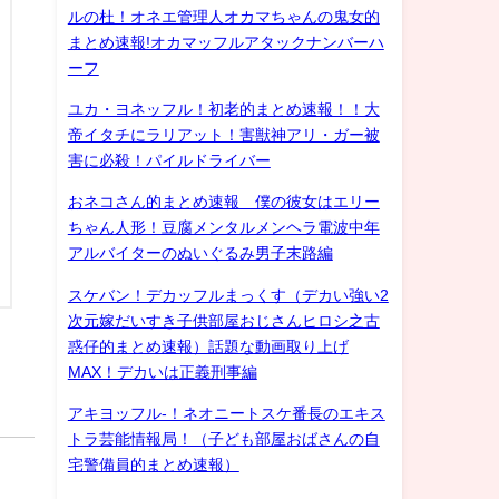
ルの杜！オネエ管理人オカマちゃんの鬼女的
まとめ速報!オカマッフルアタックナンバーハ
ーフ
ユカ・ヨネッフル！初老的まとめ速報！！大
帝イタチにラリアット！害獣神アリ・ガー被
害に必殺！パイルドライバー
おネコさん的まとめ速報 僕の彼女はエリー
ちゃん人形！豆腐メンタルメンヘラ電波中年
アルバイターのぬいぐるみ男子末路編
スケバン！デカッフルまっくす（デカい強い2
次元嫁だいすき子供部屋おじさんヒロシ之古
惑仔的まとめ速報）話題な動画取り上げ
MAX！デカいは正義刑事編
アキヨッフル-！ネオニートスケ番長のエキス
トラ芸能情報局！（子ども部屋おばさんの自
宅警備員的まとめ速報）