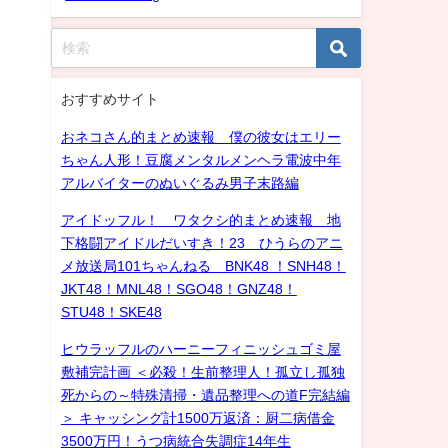
おすすめサイト
おネコさん的まとめ速報 僕の彼女はエリー
ちゃん人形！豆腐メンタルメンヘラ電波中年
アルバイターのぬいぐるみ男子末路編
アイドッフル！ ワタクシ的まとめ速報 地
下格闘アイドルだいすき！23 ひうらのアニ
メ放送局101ちゃんねる BNK48 ！SNH48！
JKT48！MNL48！SGO48！GNZ48！
STU48！SKE48
ヒウラッフルのハーニーフィニッシュゴミ屋
敷補完計画 ＜必殺！生前整理人！孤立し孤独
死からの～特殊清掃・遺品整理への道F完結編
＞ キャッシング計1500万返済：厨二病借金
3500万円！うつ病統合失調症14年生