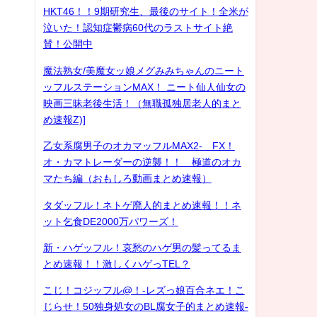
HKT46！！9期研究生、最後のサイト！全米が
泣いた！認知症鬱病60代のラストサイト絶
賛！公開中
魔法熟女/美魔女ッ娘メグみみちゃんのニート
ッフルステーションMAX！ ニート仙人仙女の
映画三昧老後生活！（無職孤独居老人的まと
め速報Z)]
乙女系腐男子のオカマッフルMAX2- FX！
オ・カマトレーダーの逆襲！！ 極道のオカ
マたち編（おもしろ動画まとめ速報）
タダッフル！ネトゲ廃人的まとめ速報！！ネ
ット乞食DE2000万パワーズ！
新・ハゲッフル！哀愁のハゲ男の髪ってるま
とめ速報！！激しくハゲっTEL？
こじ！コジッフル@！-レズっ娘百合ネエ！こ
じらせ！50独身処女のBL腐女子的まとめ速報-