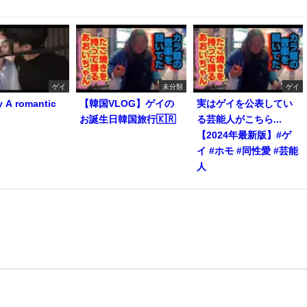
ゲイ
未分類
ゲイ
y A romantic
【韓国VLOG】ゲイの
実はゲイを公表してい
お誕生日韓国旅行🇰🇷
る芸能人がこちら...
【2024年最新版】#ゲ
イ #ホモ #同性愛 #芸能
人