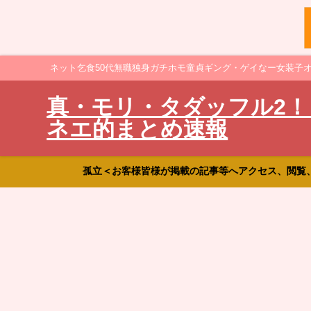
ネット乞食50代無職独身ガチホモ童貞ギング・ゲイなー女装子
真・モリ・タダッフル2！
ネエ的まとめ速報
孤立＜お客様皆様が掲載の記事等へアクセス、閲覧