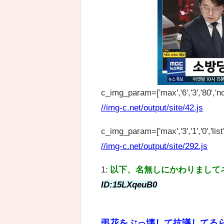
c_img_param=['max','6','3','80','no
//img-c.net/output/site/42.js
c_img_param=['max','3','1','0','list',
//img-c.net/output/site/292.js
1:
以下、名無しにかわりまして
ID:15LXqeuB0
弔花をぶっ壊して抗議してる