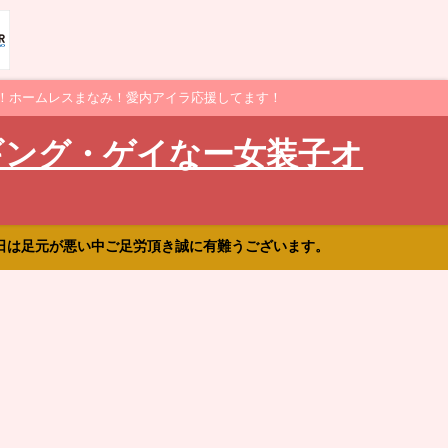
！ホームレスまなみ！愛内アイラ応援してます！
ギング・ゲイなー女装子オ
日は足元が悪い中ご足労頂き誠に有難うございます。