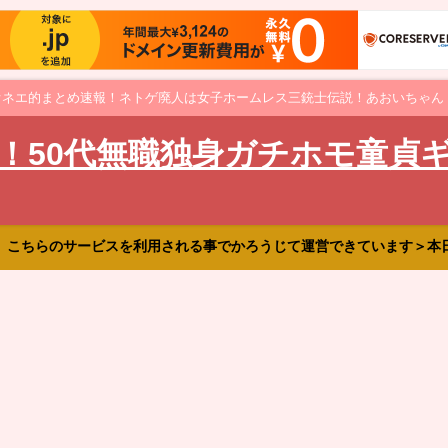
オネエ的まとめ速報！ネトゲ廃人は女子ホームレス三銃士伝説！あおいちゃん
！50代無職独身ガチホモ童貞
、こちらのサービスを利用される事でかろうじて運営できています＞本