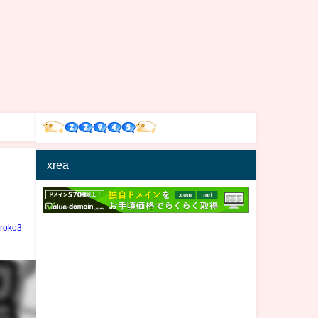
xrea
iroko3