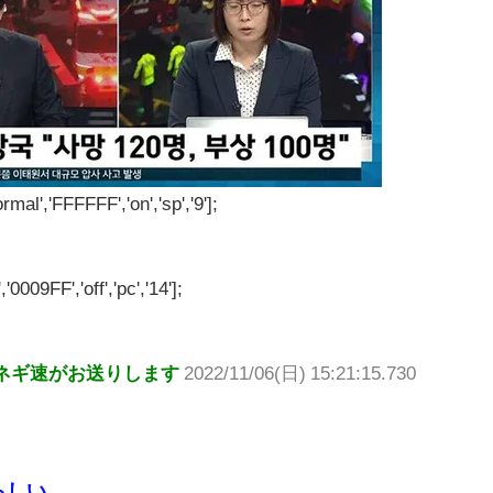
rmal','FFFFFF','on','sp','9'];
'0009FF','off','pc','14'];
ネギ速がお送りします
2022/11/06(日) 15:21:15.730
らしい