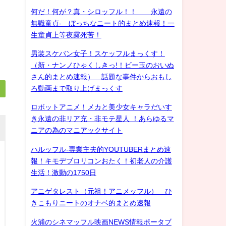
何だ！何が？真・シロッフル！！ 永遠の
無職童貞- ぼっちなニート的まとめ速報！一
生童貞上等夜露死苦！
男装スケバン女子！スケッフルまっくす！
（新・ナンノひゃくしきっ!！ビー玉のおいぬ
さん的まとめ速報） 話題な事件からおもし
ろ動画まで取り上げまっくす
ロボットアニメ！メカと美少女キャラだいす
き永遠の非リア充・非モテ星人 ！あらゆるマ
ニアの為のマニアックサイト
ハルッフル-専業主夫的YOUTUBERまとめ速
報！キモデブロリコンおたく！初老人の介護
生活！激動の1750日
アニゲタレスト（元祖！アニメッフル） ひ
きこもりニートのオナベ的まとめ速報
火浦のシネマッフル映画NEWS情報ポータブ