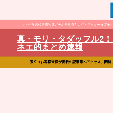
ネット乞食50代無職独身ガチホモ童貞ギング・ゲイなー女装子
真・モリ・タダッフル2！
ネエ的まとめ速報
孤立＜お客様皆様が掲載の記事等へアクセス、閲覧