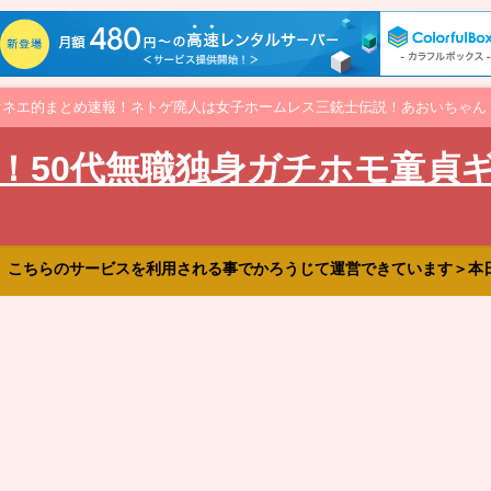
オネエ的まとめ速報！ネトゲ廃人は女子ホームレス三銃士伝説！あおいちゃん
！50代無職独身ガチホモ童貞
、こちらのサービスを利用される事でかろうじて運営できています＞本