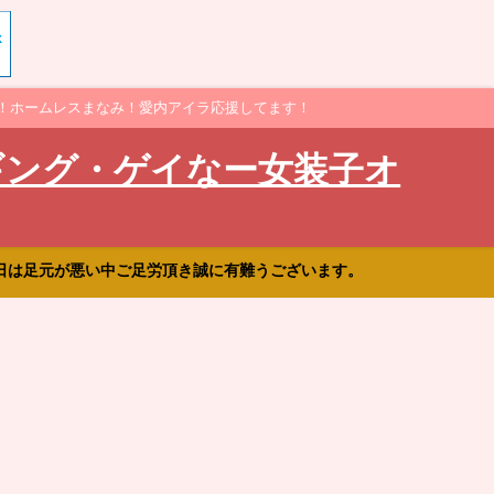
！ホームレスまなみ！愛内アイラ応援してます！
ギング・ゲイなー女装子オ
日は足元が悪い中ご足労頂き誠に有難うございます。