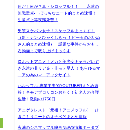
何だ！何が？真・シロッフル！！ 永遠の
無職童貞- ぼっちなニート的まとめ速報！一
生童貞上等夜露死苦！
男装スケバン女子！スケッフルまっくす！
（新・ナンノひゃくしきっ!！ビー玉のおいぬ
さん的まとめ速報） 話題な事件からおもし
ろ動画まで取り上げまっくす
ロボットアニメ！メカと美少女キャラだいす
き永遠の非リア充・非モテ星人 ！あらゆるマ
ニアの為のマニアックサイト
ハルッフル-専業主夫的YOUTUBERまとめ速
報！キモデブロリコンおたく！初老人の介護
生活！激動の1750日
アニゲタレスト（元祖！アニメッフル） ひ
きこもりニートのオナベ的まとめ速報
火浦のシネマッフル映画NEWS情報ポータブ