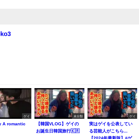
oko3
ゲイ
未分類
ゲイ
y A romantic
【韓国VLOG】ゲイの
実はゲイを公表してい
お誕生日韓国旅行🇰🇷
る芸能人がこちら...
【2024年最新版】#ゲ