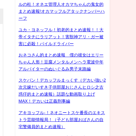
ルの杜！オネエ管理人オカマちゃんの鬼女的
まとめ速報!オカマッフルアタックナンバーハ
ーフ
ユカ・ヨネッフル！初老的まとめ速報！！大
帝イタチにラリアット！害獣神アリ・ガー被
害に必殺！パイルドライバー
おネコさん的まとめ速報 僕の彼女はエリー
ちゃん人形！豆腐メンタルメンヘラ電波中年
アルバイターのぬいぐるみ男子末路編
スケバン！デカッフルまっくす（デカい強い2
次元嫁だいすき子供部屋おじさんヒロシ之古
惑仔的まとめ速報）話題な動画取り上げ
MAX！デカいは正義刑事編
アキヨッフル-！ネオニートスケ番長のエキス
トラ芸能情報局！（子ども部屋おばさんの自
宅警備員的まとめ速報）