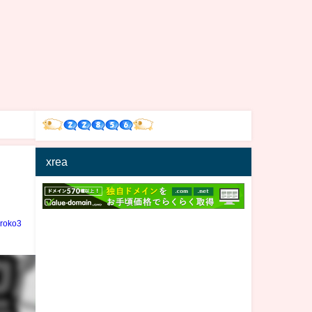
xrea
iroko3