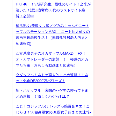
HKT46！！9期研究生、最後のサイト！全米が
泣いた！認知症鬱病60代のラストサイト絶
賛！公開中
魔法熟女/美魔女ッ娘メグみみちゃんのニート
ッフルステーションMAX！ ニート仙人仙女の
映画三昧老後生活！（無職孤独居老人的まと
め速報Z)]
乙女系腐男子のオカマッフルMAX2- FX！
オ・カマトレーダーの逆襲！！ 極道のオカ
マたち編（おもしろ動画まとめ速報）
タダッフル！ネトゲ廃人的まとめ速報！！ネ
ット乞食DE2000万パワーズ！
新・ハゲッフル！哀愁のハゲ男の髪ってるま
とめ速報！！激しくハゲっTEL？
こじ！コジッフル@！-レズっ娘百合ネエ！こ
じらせ！50独身処女のBL腐女子的まとめ速報-