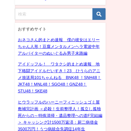
おすすめサイト
おネコさん的まとめ速報 僕の彼女はエリー
ちゃん人形！豆腐メンタルメンヘラ電波中年
アルバイターのぬいぐるみ男子末路編
アイドッフル！ ワタクシ的まとめ速報 地
下格闘アイドルだいすき！23 ひうらのアニ
メ放送局101ちゃんねる BNK48 ！SNH48！
JKT48！MNL48！SGO48！GNZ48！
STU48！SKE48
ヒウラッフルのハーニーフィニッシュゴミ屋
敷補完計画 ＜必殺！生前整理人！孤立し孤独
死からの～特殊清掃・遺品整理への道F完結編
＞ キャッシング計1500万返済：厨二病借金
3500万円！うつ病統合失調症14年生