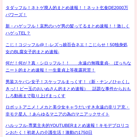
タダッフル！ネトゲ廃人的まとめ速報！！ネット乞食DE2000万
パワーズ！
新・ハゲッフル！哀愁のハゲ男の髪ってるまとめ速報！！激しく
ハゲっTEL？
こじ！コジッフル@！-レズっ娘百合ネエ！こじらせ！50独身処
女のBL腐女子的まとめ速報-
何だ！何が？真・シロッフル！！ 永遠の無職童貞- ぼっちな
ニート的まとめ速報！一生童貞上等夜露死苦！
男装スケバン女子！スケッフルまっくす！（新・ナンノひゃくし
きっ!！ビー玉のおいぬさん的まとめ速報） 話題な事件からおも
しろ動画まで取り上げまっくす
ロボットアニメ！メカと美少女キャラだいすき永遠の非リア充・
非モテ星人 ！あらゆるマニアの為のマニアックサイト
ハルッフル-専業主夫的YOUTUBERまとめ速報！キモデブロリコ
ンおたく！初老人の介護生活！激動の1750日