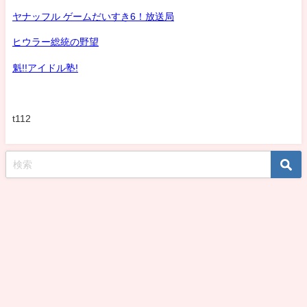
ヤナッフル ゲームだいすき6！放送局
ヒウラー総統の野望
魁!!アイドル塾!
t112