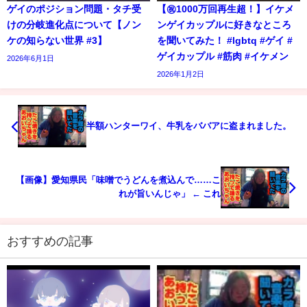
ゲイのポジション問題・タチ受
【㊗️1000万回再生超！】イケメ
けの分岐進化点について【ノン
ンゲイカップルに好きなところ
ケの知らない世界 #3】
を聞いてみた！ #lgbtq #ゲイ #
ゲイカップル #筋肉 #イケメン
2026年6月1日
2026年1月2日
半額ハンターワイ、牛乳をババアに盗まれました。
【画像】愛知県民「味噌でうどんを煮込んで……こ
れが旨いんじゃ」 ← これ
おすすめの記事