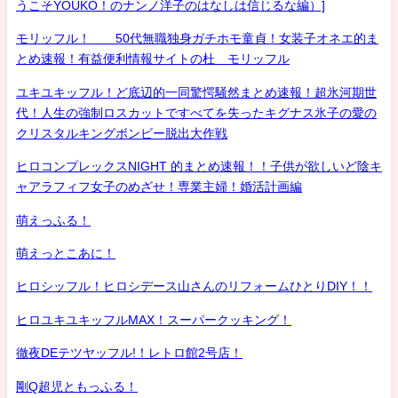
うこそYOUKO！のナンノ洋子のはなしは信じるな編）]
モリッフル！ 50代無職独身ガチホモ童貞！女装子オネエ的ま
とめ速報！有益便利情報サイトの杜 モリッフル
ユキユキッフル！ど底辺的一同驚愕騒然まとめ速報！超氷河期世
代！人生の強制ロスカットですべてを失ったキグナス氷子の愛の
クリスタルキングボンビー脱出大作戦
ヒロコンプレックスNIGHT 的まとめ速報！！子供が欲しいど陰キ
ャアラフィフ女子のめざせ！専業主婦！婚活計画編
萌えっふる！
萌えっとこあに！
ヒロシッフル！ヒロシデース山さんのリフォームひとりDIY！！
ヒロユキユキッフルMAX！スーパークッキング！
徹夜DEテツヤッフル!！レトロ館2号店！
剛Q超児ともっふる！