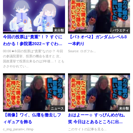
未分類
バラエティ
今回の投票は“貴重”！？ すぐに
【バトオペ2】ガンダムレベル3
わかる！参院選2022～すぐわか
一本釣り
～(2022年7月6日)
00:00 ■今回の投票は“貴重”なのか？ 今回
Source: ロボフル...
の参議院選挙、投票の機会を逃すと 次、
国政選挙で投票出来るのは3年後…！ とも
ささやかれてい...
ニュース
未分類
【画像】ワイ、仏壇を撤去しフ
おはよーー☺️ すっぴんめがね。
ィギュアを飾る
笑 今日はとあるところに出...
c_img_param=; //img-
このサイトの記事を見る...