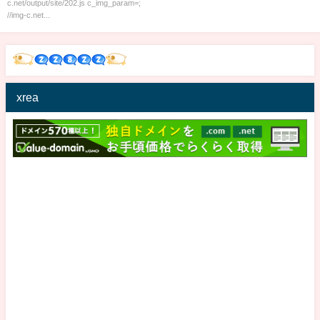
c.net/output/site/202.js c_img_param=;
//img-c.net...
xrea