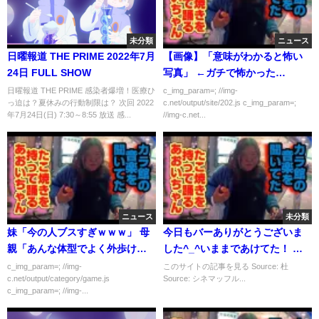
未分類
ニュース
日曜報道 THE PRIME 2022年7月
【画像】「意味がわかると怖い
24日 FULL SHOW
写真」 ←ガチで怖かった…
日曜報道 THE PRIME 感染者爆増！医療ひ
c_img_param=; //img-
っ迫は？夏休みの行動制限は？ 次回 2022
c.net/output/site/202.js c_img_param=;
年7月24日(日) 7:30～8:55 放送 感...
//img-c.net...
ニュース
未分類
妹「今の人ブスすぎｗｗｗ」 母
今日もバーありがとうございま
親「あんな体型でよく外歩ける
した^_^いままであけてた！ …
よねｗｗｗ」←こいつら
c_img_param=; //img-
このサイトの記事を見る Source: 杜
c.net/output/category/game.js
Source: シネマッフル...
c_img_param=; //img-...