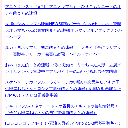
アニゲタレスト（元祖！アニメッフル） ひきこもりニートのオ
ナベ的まとめ速報
火浦のシネマッフル映画NEWS情報ポータブルの杜！オネエ管理
人オカマちゃんの鬼女的まとめ速報!オカマッフルアタックナンバ
ーハーフ
ユカ・ヨネッフル！初老的まとめ速報！！大帝イタチにラリアッ
ト！害獣神アリ・ガー被害に必殺！パイルドライバー
おネコさん的まとめ速報 僕の彼女はエリーちゃん人形！豆腐メ
ンタルメンヘラ電波中年アルバイターのぬいぐるみ男子末路編
スケバン！デカッフルまっくす（デカい強い2次元嫁だいすき子
供部屋おじさんヒロシ之古惑仔的まとめ速報）話題な動画取り上
げMAX！デカいは正義刑事編
アキヨッフル-！ネオニートスケ番長のエキストラ芸能情報局！
（子ども部屋おばさんの自宅警備員的まとめ速報）
[ヨシヨシロッフル-！！-素浪人勇者カツオンの未解決事件簿へよ