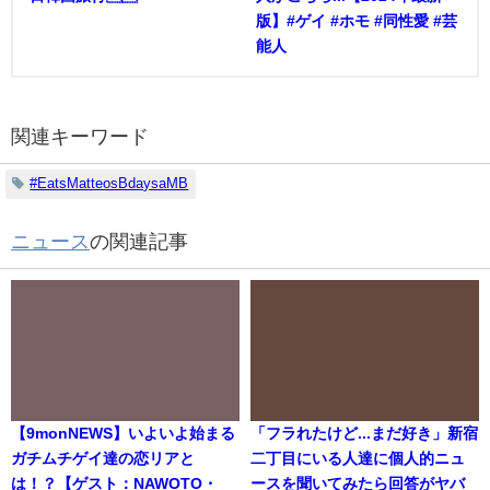
版】#ゲイ #ホモ #同性愛 #芸
能人
関連キーワード
#EatsMatteosBdaysaMB
ニュース
の関連記事
【9monNEWS】いよいよ始まる
「フラれたけど...まだ好き」新宿
ガチムチゲイ達の恋リアと
二丁目にいる人達に個人的ニュ
は！？【ゲスト：NAWOTO・
ースを聞いてみたら回答がヤバ