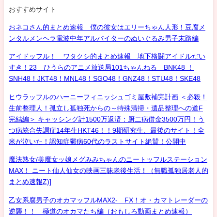
おすすめサイト
おネコさん的まとめ速報 僕の彼女はエリーちゃん人形！豆腐メ
ンタルメンヘラ電波中年アルバイターのぬいぐるみ男子末路編
アイドッフル！ ワタクシ的まとめ速報 地下格闘アイドルだい
すき！23 ひうらのアニメ放送局101ちゃんねる BNK48 ！
SNH48！JKT48！MNL48！SGO48！GNZ48！STU48！SKE48
ヒウラッフルのハーニーフィニッシュゴミ屋敷補完計画 ＜必殺！
生前整理人！孤立し孤独死からの～特殊清掃・遺品整理への道F
完結編＞ キャッシング計1500万返済：厨二病借金3500万円！う
つ病統合失調症14年生HKT46！！9期研究生、最後のサイト！全
米が泣いた！認知症鬱病60代のラストサイト絶賛！公開中
魔法熟女/美魔女ッ娘メグみみちゃんのニートッフルステーション
MAX！ ニート仙人仙女の映画三昧老後生活！（無職孤独居老人的
まとめ速報Z)]
乙女系腐男子のオカマッフルMAX2- FX！オ・カマトレーダーの
逆襲！！ 極道のオカマたち編（おもしろ動画まとめ速報）