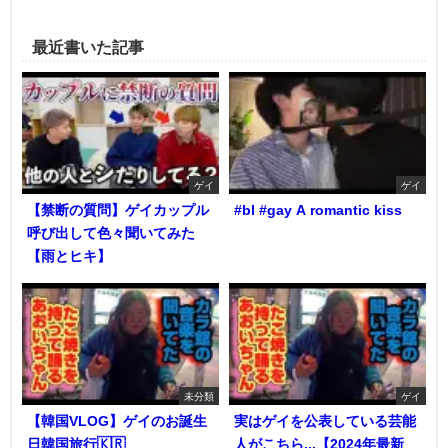
最近書いた記事
ゲイ
ゲイ
【禁断の質問】ゲイカップル
#bl #gay A romantic kiss
呼び出して色々聞いてみた
【雨とヒキ】
未分類
ゲイ
【韓国VLOG】ゲイのお誕生
実はゲイを公表している芸能
日韓国旅行🇰🇷
人がこちら...【2024年最新