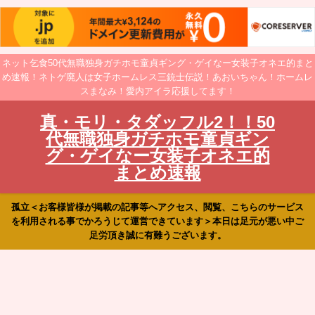
ネット乞食50代無職独身ガチホモ童貞ギング・ゲイなー女装子オネエ的まと
め速報！ネトゲ廃人は女子ホームレス三銃士伝説！あおいちゃん！ホームレ
スまなみ！愛内アイラ応援してます！
真・モリ・タダッフル2！！50
代無職独身ガチホモ童貞ギン
グ・ゲイなー女装子オネエ的
まとめ速報
孤立＜お客様皆様が掲載の記事等へアクセス、閲覧、こちらのサービス
を利用される事でかろうじて運営できています＞本日は足元が悪い中ご
足労頂き誠に有難うございます。