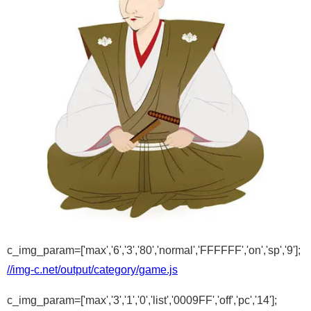
c_img_param=['max','6','3','80','normal','FFFFFF','on','sp','9'];
//img-c.net/output/category/game.js
c_img_param=['max','3','1','0','list','0009FF','off','pc','14'];